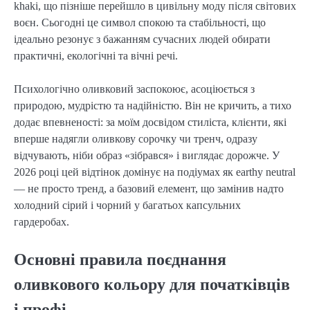
khaki, що пізніше перейшло в цивільну моду після світових 
воєн. Сьогодні це символ спокою та стабільності, що 
ідеально резонує з бажанням сучасних людей обирати 
практичні, екологічні та вічні речі.
Психологічно оливковий заспокоює, асоціюється з 
природою, мудрістю та надійністю. Він не кричить, а тихо 
додає впевненості: за моїм досвідом стиліста, клієнти, які 
вперше надягли оливкову сорочку чи тренч, одразу 
відчувають, ніби образ «зібрався» і виглядає дорожче. У 
2026 році цей відтінок домінує на подіумах як earthy neutral 
— не просто тренд, а базовий елемент, що замінив надто 
холодний сірий і чорний у багатьох капсульних 
гардеробах.
Основні правила поєднання
оливкового кольору для початківців
і профі