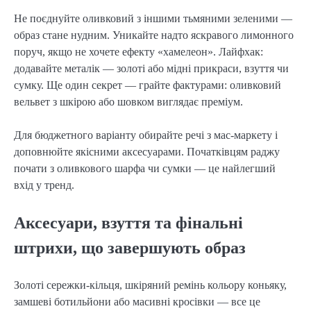
Не поєднуйте оливковий з іншими тьмяними зеленими — 
образ стане нудним. Уникайте надто яскравого лимонного 
поруч, якщо не хочете ефекту «хамелеон». Лайфхак: 
додавайте металік — золоті або мідні прикраси, взуття чи 
сумку. Ще один секрет — грайте фактурами: оливковий 
вельвет з шкірою або шовком виглядає преміум.
Для бюджетного варіанту обирайте речі з мас-маркету і 
доповнюйте якісними аксесуарами. Початківцям раджу 
почати з оливкового шарфа чи сумки — це найлегший 
вхід у тренд.
Аксесуари, взуття та фінальні
штрихи, що завершують образ
Золоті сережки-кільця, шкіряний ремінь кольору коньяку, 
замшеві ботильйони або масивні кросівки — все це 