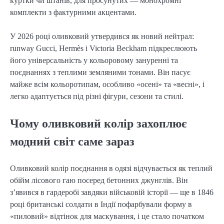
куртки чи штанів, для просунутих — монохромні 
комплекти з фактурними акцентами.
У 2026 році оливковий утвердився як новий нейтрал: 
runway Gucci, Hermès і Victoria Beckham підкреслюють 
його універсальність у кольоровому зануренні та 
поєднаннях з теплими земляними тонами. Він пасує 
майже всім кольоротипам, особливо «осені» та «весні», і 
легко адаптується під різні фігури, сезони та стилі.
Чому оливковий колір захоплює
модний світ саме зараз
Оливковий колір поєднання в одязі відчувається як теплий 
обійм лісового гаю посеред бетонних джунглів. Він 
з’явився в гардеробі завдяки військовій історії — ще в 1846 
році британські солдати в Індії пофарбували форму в 
«пиловий» відтінок для маскування, і це стало початком 