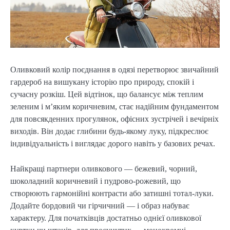
Оливковий колір поєднання в одязі перетворює звичайний 
гардероб на вишукану історію про природу, спокій і 
сучасну розкіш. Цей відтінок, що балансує між теплим 
зеленим і м’яким коричневим, стає надійним фундаментом 
для повсякденних прогулянок, офісних зустрічей і вечірніх 
виходів. Він додає глибини будь-якому луку, підкреслює 
індивідуальність і виглядає дорого навіть у базових речах.
Найкращі партнери оливкового — бежевий, чорний, 
шоколадний коричневий і пудрово-рожевий, що 
створюють гармонійні контрасти або затишні тотал-луки. 
Додайте бордовий чи гірчичний — і образ набуває 
характеру. Для початківців достатньо однієї оливкової 