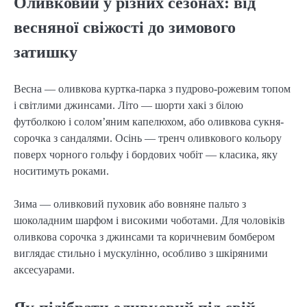
Оливковий у різних сезонах: від
весняної свіжості до зимового
затишку
Весна — оливкова куртка-парка з пудрово-рожевим топом 
і світлими джинсами. Літо — шорти хакі з білою 
футболкою і солом’яним капелюхом, або оливкова сукня-
сорочка з сандалями. Осінь — тренч оливкового кольору 
поверх чорного гольфу і бордових чобіт — класика, яку 
носитимуть роками.
Зима — оливковий пуховик або вовняне пальто з 
шоколадним шарфом і високими чоботами. Для чоловіків 
оливкова сорочка з джинсами та коричневим бомбером 
виглядає стильно і мускулінно, особливо з шкіряними 
аксесуарами.