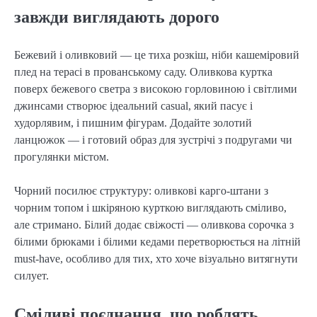
завжди виглядають дорого
Бежевий і оливковий — це тиха розкіш, ніби кашеміровий 
плед на терасі в прованському саду. Оливкова куртка 
поверх бежевого светра з високою горловиною і світлими 
джинсами створює ідеальний casual, який пасує і 
худорлявим, і пишним фігурам. Додайте золотий 
ланцюжок — і готовий образ для зустрічі з подругами чи 
прогулянки містом.
Чорний посилює структуру: оливкові карго-штани з 
чорним топом і шкіряною курткою виглядають сміливо, 
але стримано. Білий додає свіжості — оливкова сорочка з 
білими брюками і білими кедами перетворюється на літній 
must-have, особливо для тих, хто хоче візуально витягнути 
силует.
Сміливі поєднання, що роблять