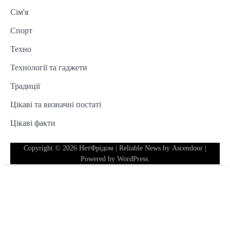
Сім'я
Спорт
Техно
Технології та гаджети
Традиції
Цікаві та визначні постаті
Цікаві факти
Copyright © 2026
НетФрідом
| Reliable News by
Ascendoor
|
Powered by
WordPress
.