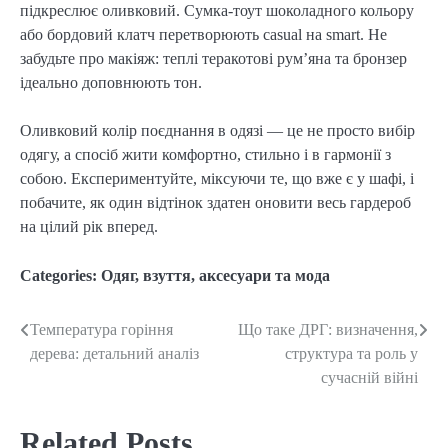
підкреслює оливковий. Сумка-тоут шоколадного кольору 
або бордовий клатч перетворюють casual на smart. Не 
забудьте про макіяж: теплі теракотові рум’яна та бронзер 
ідеально доповнюють тон.
Оливковий колір поєднання в одязі — це не просто вибір 
одягу, а спосіб жити комфортно, стильно і в гармонії з 
собою. Експериментуйте, міксуючи те, що вже є у шафі, і 
побачите, як один відтінок здатен оновити весь гардероб 
на цілий рік вперед.
Categories:
Одяг, взуття, аксесуари та мода
Температура горіння
Що таке ДРГ: визначення,
Post
дерева: детальний аналіз
структура та роль у
navigation
сучасній війні
Related Posts