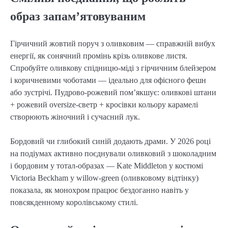
образ запам’ятовуваним
Гірчичний жовтий поруч з оливковим — справжній вибух 
енергії, як сонячний промінь крізь оливкове листя. 
Спробуйте оливкову спідницю-міді з гірчичним блейзером 
і коричневими чоботами — ідеально для офісного фешн 
або зустрічі. Пудрово-рожевий пом’якшує: оливкові штани 
+ рожевий oversize-светр + кросівки кольору карамелі 
створюють жіночний і сучасний лук.
Бордовий чи глибокий синій додають драми. У 2026 році 
на подіумах активно поєднували оливковий з шоколадним 
і бордовим у тотал-образах — Kate Middleton у костюмі 
Victoria Beckham у willow-green (оливковому відтінку) 
показала, як монохром працює бездоганно навіть у 
повсякденному королівському стилі.