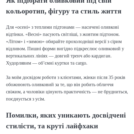
Як підібрати оливковий під свій
кольоротип, фігуру та стиль життя
Для «осені» з теплими підтонами — насичені оливкові 
відтінки. «Весні» пасують світліші, з жовтим підтоном. 
«Літом» і «зимою» обирайте прохолодніші версії з сірим 
відливом. Пишні форми вигідно підкреслює оливковий у 
вертикальних лініях — довгий тренч або кардиган. 
Худорлявим — об’ємні куртки та cargo.
За моїм досвідом роботи з клієнтами, жінки після 35 років 
обожнюють оливковий за те, що він робить обличчя 
свіжим, а чоловіки цінують практичність — не брудниться, 
поєднується з усім.
Помилки, яких уникають досвідчені
стилісти, та круті лайфхаки