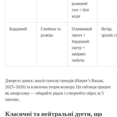
рожевий
топ + білі
кеди
Бордовий
Глибина та
Оливковий
Вечір,
розкіш
тренч +
зрілий с
бордовий
светр +
шкіряні
чоботи
Джерело даних: аналіз runway-трендів (Harper’s Bazaar, 
2025–2026) та класична теорія кольору. Ця таблиця працює 
як шпаргалка — обирайте рядок і створюйте образ за 5 
хвилин.
Класичні та нейтральні дуети, що