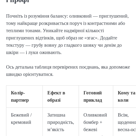
Почніть із розуміння балансу: оливковий — приглушений, 
тому найкраще розкривається поруч із контрастними або 
теплими тонами. Уникайте надмірної кількості 
приглушених відтінків, щоб образ не «згас». Додайте 
текстуру — грубу вовну до гладкого шовку чи денім до 
шкіри — і луки оживають.
Ось детальна таблиця перевірених поєднань, яка допоможе 
швидко орієнтуватися.
Колір-
Ефект в
Готовий
Кому та
партнер
образі
приклад
коли
Бежевий /
Затишна
Оливковий
Всім,
кремовий
природність,
бомбер +
щоденно
м’якість
бежеві
весна-ос