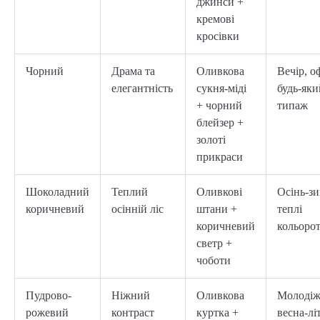
джинси +
кремові
кросівки
Чорний
Драма та
Оливкова
Вечір, оф
елегантність
сукня-міді
будь-яки
+ чорний
типаж
блейзер +
золоті
прикраси
Шоколадний
Теплий
Оливкові
Осінь-зи
коричневий
осінній ліс
штани +
теплі
коричневий
кольоро
светр +
чоботи
Пудрово-
Ніжний
Оливкова
Молодіж
рожевий
контраст
куртка +
весна-лі