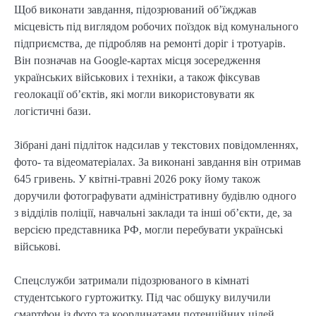
Щоб виконати завдання, підозрюваний об’їжджав
місцевість під виглядом робочих поїздок від комунального
підприємства, де підробляв на ремонті доріг і тротуарів.
Він позначав на Google-картах місця зосередження
українських військових і техніки, а також фіксував
геолокації об’єктів, які могли використовувати як
логістичні бази.
Зібрані дані підліток надсилав у текстових повідомленнях,
фото- та відеоматеріалах. За виконані завдання він отримав
645 гривень. У квітні-травні 2026 року йому також
доручили фотографувати адміністративну будівлю одного
з відділів поліції, навчальні заклади та інші об’єкти, де, за
версією представника РФ, могли перебувати українські
військові.
Спецслужби затримали підозрюваного в кімнаті
студентського гуртожитку. Під час обшуку вилучили
смартфон із фото та координатами потенційних цілей.