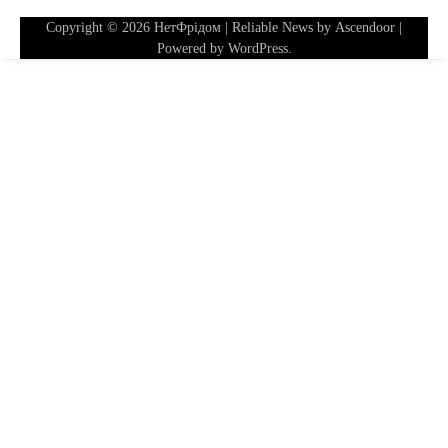
Copyright © 2026
НетФрідом
| Reliable News by
Ascendoor
|
Powered by
WordPress
.