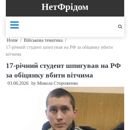
Skip
НетФрідом
to
content
Home
Військова тематика
17-річний студент шпигував на РФ за обіцянку вбити
вітчима
17-річний студент шпигував на РФ
за обіцянку вбити вітчима
03.06.2026
by
Микола Стороженко