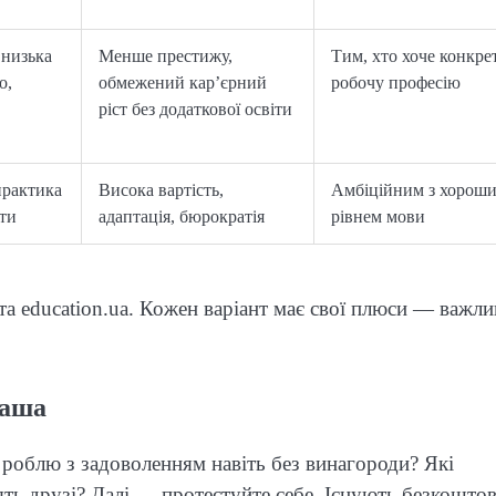
 низька
Менше престижу,
Тим, хто хоче конкре
о,
обмежений кар’єрний
робочу професію
ріст без додаткової освіти
практика
Висока вартість,
Амбіційним з хорош
ати
адаптація, бюрократія
рівнем мови
a та education.ua. Кожен варіант має свої плюси — важл
ваша
я роблю з задоволенням навіть без винагороди? Які
ять друзі? Далі — протестуйте себе. Існують безкоштов