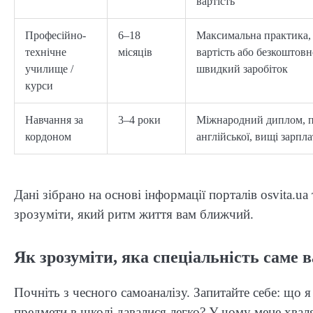
вартість
Професійно-
6–18
Максимальна практика,
технічне
місяців
вартість або безкоштовн
училище /
швидкий заробіток
курси
Навчання за
3–4 роки
Міжнародний диплом, 
кордоном
англійської, вищі зарпл
Дані зібрано на основі інформації порталів osvita.u
зрозуміти, який ритм життя вам ближчий.
Як зрозуміти, яка спеціальність саме 
Почніть з чесного самоаналізу. Запитайте себе: що 
предмети в школі давалися легко? У чому мене хвал