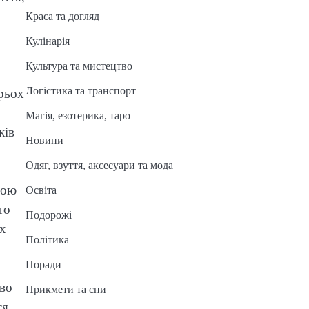
Краса та догляд
Кулінарія
Культура та мистецтво
Логістика та транспорт
рьох
Магія, езотерика, таро
ків
Новини
Одяг, взуття, аксесуари та мода
ною
Освіта
то
Подорожі
их
Політика
Поради
аво
Прикмети та сни
ся