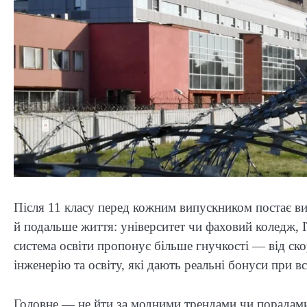
Після 11 класу перед кожним випускником постає виб
й подальше життя: університет чи фаховий коледж, 
система освіти пропонує більше гнучкості — від ск
інженерію та освіту, які дають реальні бонуси при вс
Головне — не йти за модними трендами чи порадами д