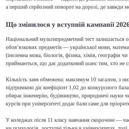
а перший серйозний поворот на дорозі, де завжди 
Що змінилося у вступній кампанії 202
Національний мультипредметний тест залишається о
обов’язкових предметів — української мови, матема
(іноземна мова, біологія, фізика, хімія, географія 
приймаються, що дає додатковий шанс тим, хто не с
Кількість заяв обмежена: максимум 10 загалом, з н
підтримкою діє коефіцієнт 1,02 до конкурсного бала 
обирає інженерію, будівництво, природничі науки чи
курсів при університеті додає бали саме для пріорит
У коледжах після 11 класу навчання скорочене — част
чи психологія, доступні тільки в університетах, тод