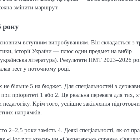
можна змінити маршрут.
6 року
сновним вступним випробуванням. Він складається з т
тики, історії України — плюс один предмет на вибір
чи українська література). Результати НМТ 2023–2026 ро
клав тест у поточному році.
их не більше 5 на бюджет. Для спеціальностей з держав
при пріоритеті 1 або 2. Це реальна перевага для тих, х
 педагогіку. Крім того, успішне закінчення підготовч
етних напрямків.
о 2–2,5 роки замість 4. Деякі спеціальності, як-от пр
і як «Послуги краси» чи «Секретарська справа» з’явили