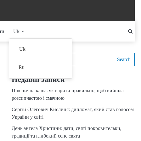
ти
Uk
Search
Uk
Search
Ru
Недавні записи
Пшенична каша: як варити правильно, щоб вийшла
розсипчастою і смачною
Сергій Олегович Кислиця: дипломат, який став голосом
України у світі
День ангела Христини: дати, святі покровительки,
традиції та глибокий сенс свята