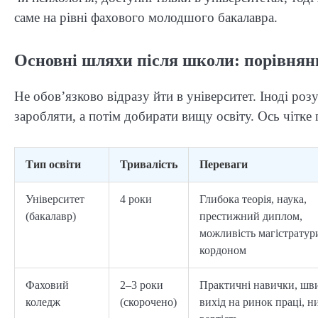
саме на рівні фахового молодшого бакалавра.
Основні шляхи після школи: порівнян
Не обов’язково відразу йти в університет. Іноді ро
заробляти, а потім добирати вищу освіту. Ось чітке
Тип освіти
Тривалість
Переваги
Університет
4 роки
Глибока теорія, наука,
(бакалавр)
престижний диплом,
можливість магістратур
кордоном
Фаховий
2–3 роки
Практичні навички, шв
коледж
(скорочено)
вихід на ринок праці, н