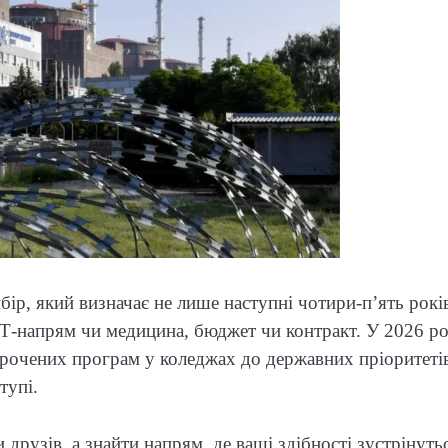
ір, який визначає не лише наступні чотири-п’ять років
ІТ-напрям чи медицина, бюджет чи контракт. У 2026 ро
орочених програм у коледжах до державних пріоритеті
тупі.
рузів, а знайти напрям, де ваші здібності зустрінутьс