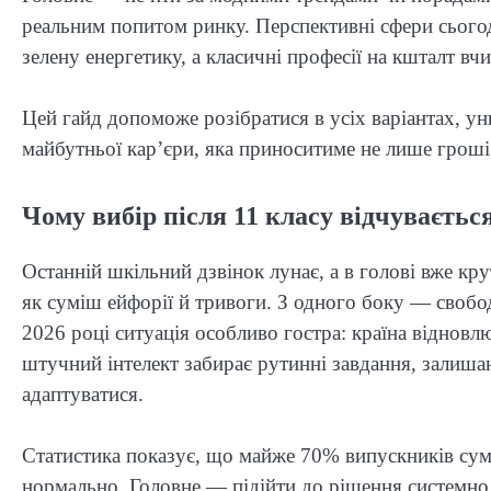
реальним попитом ринку. Перспективні сфери сьогод
зелену енергетику, а класичні професії на кшталт в
Цей гайд допоможе розібратися в усіх варіантах, у
майбутньої кар’єри, яка приноситиме не лише гроші,
Чому вибір після 11 класу відчуваєть
Останній шкільний дзвінок лунає, а в голові вже кру
як суміш ейфорії й тривоги. З одного боку — свобода
2026 році ситуація особливо гостра: країна відновл
штучний інтелект забирає рутинні завдання, залиша
адаптуватися.
Статистика показує, що майже 70% випускників сумн
нормально. Головне — підійти до рішення системно, 