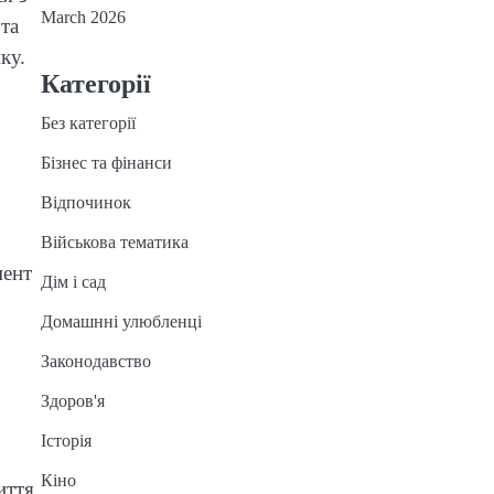
March 2026
та
ку.
Категорії
Без категорії
Бізнес та фінанси
Відпочинок
Військова тематика
мент
Дім і сад
Домашнні улюбленці
Законодавство
Здоров'я
Історія
Кіно
иття,