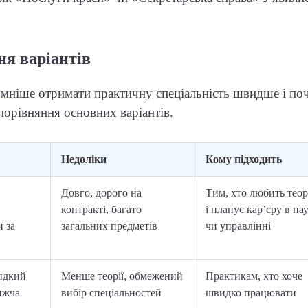
ня варіантів
зумніше отримати практичну спеціальність швидше і по
 порівняння основних варіантів.
Недоліки
Кому підходить
Довго, дорого на
Тим, хто любить тео
контракті, багато
і планує кар’єру в на
и за
загальних предметів
чи управлінні
идкий
Менше теорії, обмежений
Практикам, хто хоче
ижча
вибір спеціальностей
швидко працювати