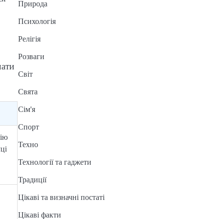
Природа
Психологія
Релігія
Розваги
чати
Світ
Свята
Сім'я
Спорт
рію
Техно
уці
Технології та гаджети
Традиції
Цікаві та визначні постаті
Цікаві факти