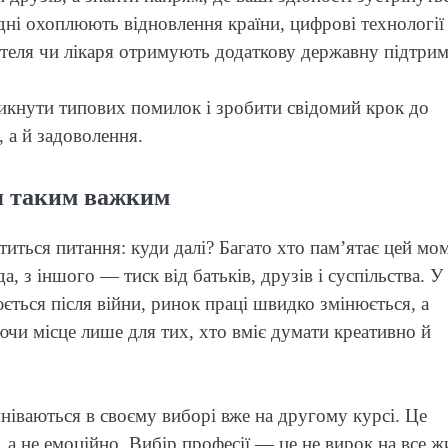
ні охоплюють відновлення країни, цифрові технології 
чителя чи лікаря отримують додаткову державну підтрим
никнути типових помилок і зробити свідомий крок до
 а й задоволення.
ся таким важким
титься питання: куди далі? Багато хто пам’ятає цей мо
, з іншого — тиск від батьків, друзів і суспільства. У
юється після війни, ринок праці швидко змінюється, а
ючи місце лише для тих, хто вміє думати креативно й
іваються в своєму виборі вже на другому курсі. Це
а не емоційно. Вибір професії — це не вирок на все ж