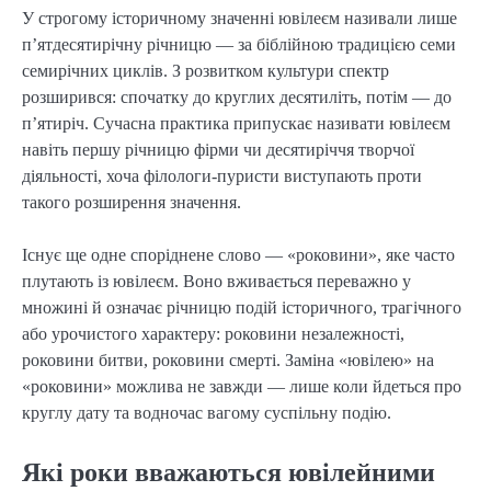
У строгому історичному значенні ювілеєм називали лише
п’ятдесятирічну річницю — за біблійною традицією семи
семирічних циклів. З розвитком культури спектр
розширився: спочатку до круглих десятиліть, потім — до
п’ятиріч. Сучасна практика припускає називати ювілеєм
навіть першу річницю фірми чи десятиріччя творчої
діяльності, хоча філологи-пуристи виступають проти
такого розширення значення.
Існує ще одне споріднене слово — «роковини», яке часто
плутають із ювілеєм. Воно вживається переважно у
множині й означає річницю подій історичного, трагічного
або урочистого характеру: роковини незалежності,
роковини битви, роковини смерті. Заміна «ювілею» на
«роковини» можлива не завжди — лише коли йдеться про
круглу дату та водночас вагому суспільну подію.
Які роки вважаються ювілейними