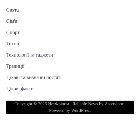
Свята
Сім'я
Спорт
Техно
Технології та гаджети
Традиції
Цікаві та визначні постаті
Цікаві факти
Copyright © 2026
НетФрідом
| Reliable News by
Ascendoor
|
Powered by
WordPress
.