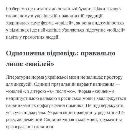
Розберемо це питання до останньої букви: звідки взялося
слово, чому в українській правописній традиції
закріпилася саме форма «ювілей», як вона видозмінюється
у відмінках і де найчастіше з’являється підступне «юбілей»
навіть у грамотних людей.
Однозначна відповідь: правильно
лише «ювілей»
Літературна норма української мови не залишає простору
для дискусій. Єдиний правильний варіант написання —
«ювілей», з літерою «в» після «ю». Форма «юбілей» є
неприпустимою калькою з російської мови і кваліфікується
словниками як орфографічна помилка. Це підтверджують
усі сучасні джерела: Український правопис у редакції 2019
року, академічний Словник української мови, тлумачні та
орфографічні словники.