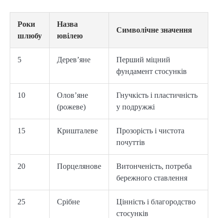
Роки
Назва
Символічне значення
шлюбу
ювілею
5
Дерев’яне
Перший міцний
фундамент стосунків
10
Олов’яне
Гнучкість і пластичність
(рожеве)
у подружжі
15
Кришталеве
Прозорість і чистота
почуттів
20
Порцелянове
Витонченість, потреба
бережного ставлення
25
Срібне
Цінність і благородство
стосунків