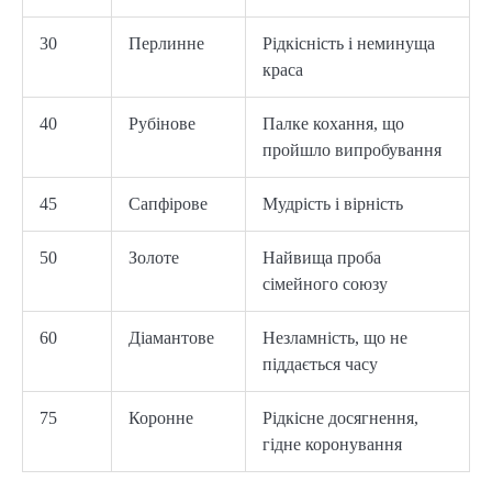
30
Перлинне
Рідкісність і неминуща
краса
40
Рубінове
Палке кохання, що
пройшло випробування
45
Сапфірове
Мудрість і вірність
50
Золоте
Найвища проба
сімейного союзу
60
Діамантове
Незламність, що не
піддається часу
75
Коронне
Рідкісне досягнення,
гідне коронування