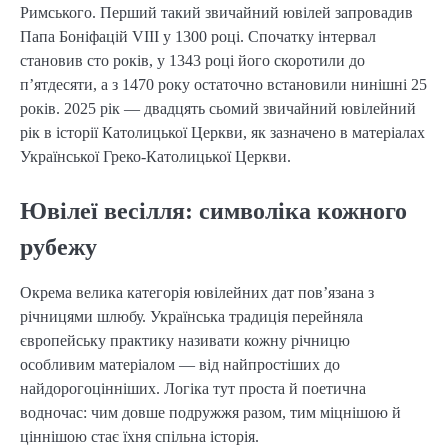
Римського. Перший такий звичайний ювілей запровадив
Папа Боніфацій VIII у 1300 році. Спочатку інтервал
становив сто років, у 1343 році його скоротили до
п’ятдесяти, а з 1470 року остаточно встановили нинішні 25
років. 2025 рік — двадцять сьомий звичайний ювілейний
рік в історії Католицької Церкви, як зазначено в матеріалах
Української Греко-Католицької Церкви.
Ювілеї весілля: символіка кожного
рубежу
Окрема велика категорія ювілейних дат пов’язана з
річницями шлюбу. Українська традиція перейняла
європейську практику називати кожну річницю
особливим матеріалом — від найпростіших до
найдорогоцінніших. Логіка тут проста й поетична
водночас: чим довше подружжя разом, тим міцнішою й
ціннішою стає їхня спільна історія.