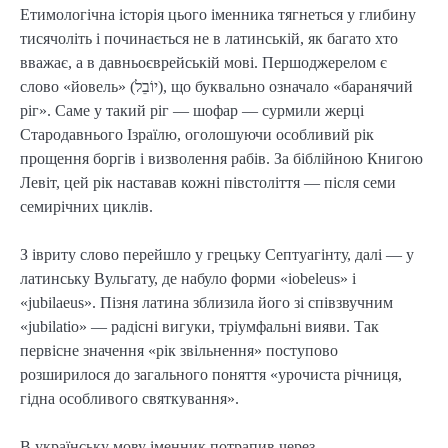
Етимологічна історія цього іменника тягнеться у глибину
тисячоліть і починається не в латинській, як багато хто
вважає, а в давньоєврейській мові. Першоджерелом є
слово «йовель» (יוֹבֵל), що буквально означало «баранячий
ріг». Саме у такий ріг — шофар — сурмили жерці
Стародавнього Ізраїлю, оголошуючи особливий рік
прощення боргів і визволення рабів. За біблійною Книгою
Левіт, цей рік наставав кожні півстоліття — після семи
семирічних циклів.
З івриту слово перейшло у грецьку Септуагінту, далі — у
латинську Вульгату, де набуло форми «iobeleus» і
«jubilaeus». Пізня латина зблизила його зі співзвучним
«jubilatio» — радісні вигуки, тріумфальні вияви. Так
первісне значення «рік звільнення» поступово
розширилося до загального поняття «урочиста річниця,
гідна особливого святкування».
В українську мову іменник потрапив через