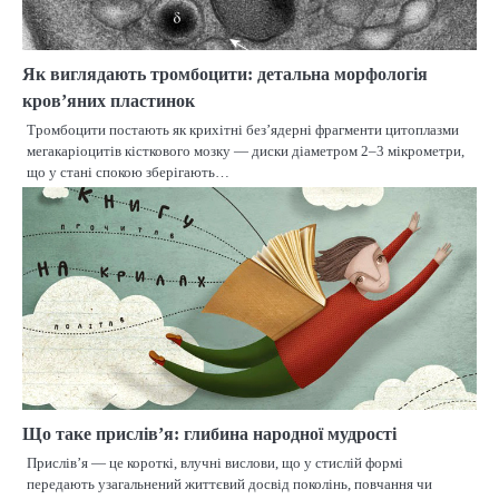
Як виглядають тромбоцити: детальна морфологія
кров’яних пластинок
Тромбоцити постають як крихітні без’ядерні фрагменти цитоплазми
мегакаріоцитів кісткового мозку — диски діаметром 2–3 мікрометри,
що у стані спокою зберігають…
Що таке прислів’я: глибина народної мудрості
Прислів’я — це короткі, влучні вислови, що у стислій формі
передають узагальнений життєвий досвід поколінь, повчання чи