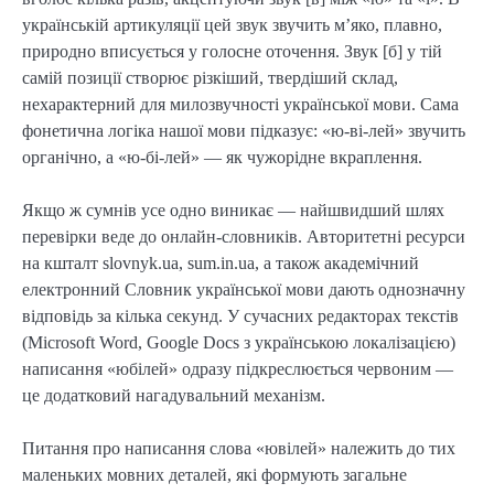
українській артикуляції цей звук звучить м’яко, плавно,
природно вписується у голосне оточення. Звук [б] у тій
самій позиції створює різкіший, твердіший склад,
нехарактерний для милозвучності української мови. Сама
фонетична логіка нашої мови підказує: «ю-ві-лей» звучить
органічно, а «ю-бі-лей» — як чужорідне вкраплення.
Якщо ж сумнів усе одно виникає — найшвидший шлях
перевірки веде до онлайн-словників. Авторитетні ресурси
на кшталт slovnyk.ua, sum.in.ua, а також академічний
електронний Словник української мови дають однозначну
відповідь за кілька секунд. У сучасних редакторах текстів
(Microsoft Word, Google Docs з українською локалізацією)
написання «юбілей» одразу підкреслюється червоним —
це додатковий нагадувальний механізм.
Питання про написання слова «ювілей» належить до тих
маленьких мовних деталей, які формують загальне