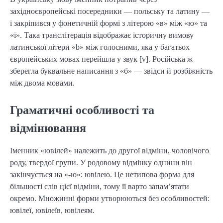
західноєвропейські посередники — польську та латину —
і закріпився у фонетичній формі з літерою «в» між «ю» та
«і». Така транслітерація відображає історичну вимову
латинської літери «b» між голосними, яка у багатьох
європейських мовах перейшла у звук [v]. Російська ж
зберегла буквальне написання з «б» — звідси й розбіжність
між двома мовами.
Граматичні особливості та
відмінювання
Іменник «ювілей» належить до другої відміни, чоловічого
роду, твердої групи. У родовому відмінку однини він
закінчується на «-ю»: ювілею. Це нетипова форма для
більшості слів цієї відміни, тому її варто запам’ятати
окремо. Множинні форми утворюються без особливостей:
ювілеї, ювілеїв, ювілеям.