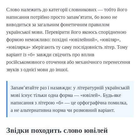
Слово належить до категорії словникових — тобто його
написання потрібно просто запам’ятати, бо воно не
виводиться за загальним фонетичним правилом
української мови. Перевірити його якоюсь спорідненою
формою неможливо: похідні «ювілейний», «ювіляр»,
«ювілярка» зберігають ту саму послідовність літер. Тому
варіант із «б» завжди свідчить про вплив
російськомовного оточення або механічного перенесення
звуків з однієї мови до іншої.
Запам’ятайте раз і назавжди: у літературній українській
мові існує тільки одна форма — «ювілей». Будь-яке
написання з літерою «б» — це орфографічна помилка,
а не альтернативна норма чи розмовний варіант.
Звідки походить слово ювілей