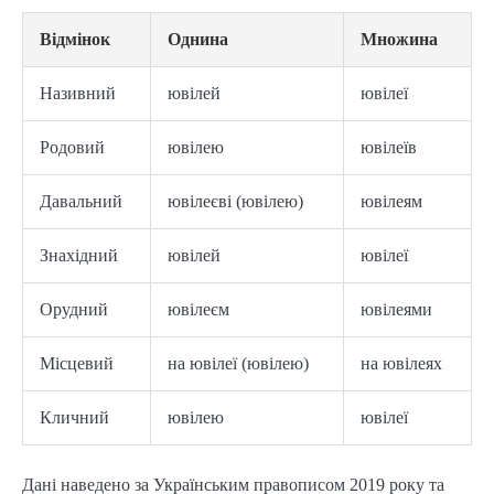
Відмінок
Однина
Множина
Називний
ювілей
ювілеї
Родовий
ювілею
ювілеїв
Давальний
ювілеєві (ювілею)
ювілеям
Знахідний
ювілей
ювілеї
Орудний
ювілеєм
ювілеями
Місцевий
на ювілеї (ювілею)
на ювілеях
Кличний
ювілею
ювілеї
Дані наведено за Українським правописом 2019 року та