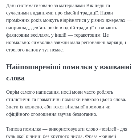
Дані систематизовано за матеріалами Вікіпедії та
сучасними виданнями про сімейні традиції. Назви
проміжних років можуть відрізнятися у різних джерелах —
наприклад, дев’ять років в одній традиції називають
фаянсовим весіллям, у іншій — теракотовим. Це
нормально: символіка завжди мала регіональні варіації, і
строгого канону тут немає.
Найпоширеніші помилки у вживанні
слова
Окрім самого написання, носії мови часто роблять
стилістичні та граматичні помилки навколо цього слова.
Знати їх корисно, аби текст вітальної промови чи
офіційного оголошення звучав бездоганно.
Типова помилка — використовувати слово «ювілей» для
будь-якої річниці без круглого числа. Фраза «ювілей