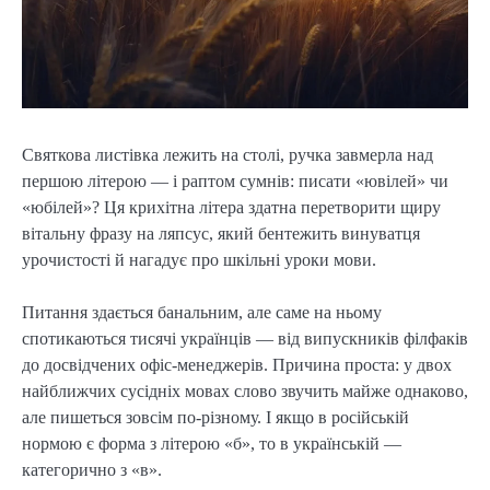
Святкова листівка лежить на столі, ручка завмерла над
першою літерою — і раптом сумнів: писати «ювілей» чи
«юбілей»? Ця крихітна літера здатна перетворити щиру
вітальну фразу на ляпсус, який бентежить винуватця
урочистості й нагадує про шкільні уроки мови.
Питання здається банальним, але саме на ньому
спотикаються тисячі українців — від випускників філфаків
до досвідчених офіс-менеджерів. Причина проста: у двох
найближчих сусідніх мовах слово звучить майже однаково,
але пишеться зовсім по-різному. І якщо в російській
нормою є форма з літерою «б», то в українській —
категорично з «в».