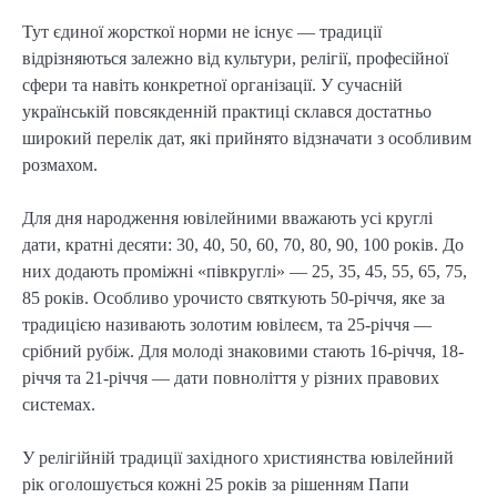
Тут єдиної жорсткої норми не існує — традиції
відрізняються залежно від культури, релігії, професійної
сфери та навіть конкретної організації. У сучасній
українській повсякденній практиці склався достатньо
широкий перелік дат, які прийнято відзначати з особливим
розмахом.
Для дня народження ювілейними вважають усі круглі
дати, кратні десяти: 30, 40, 50, 60, 70, 80, 90, 100 років. До
них додають проміжні «півкруглі» — 25, 35, 45, 55, 65, 75,
85 років. Особливо урочисто святкують 50-річчя, яке за
традицією називають золотим ювілеєм, та 25-річчя —
срібний рубіж. Для молоді знаковими стають 16-річчя, 18-
річчя та 21-річчя — дати повноліття у різних правових
системах.
У релігійній традиції західного християнства ювілейний
рік оголошується кожні 25 років за рішенням Папи