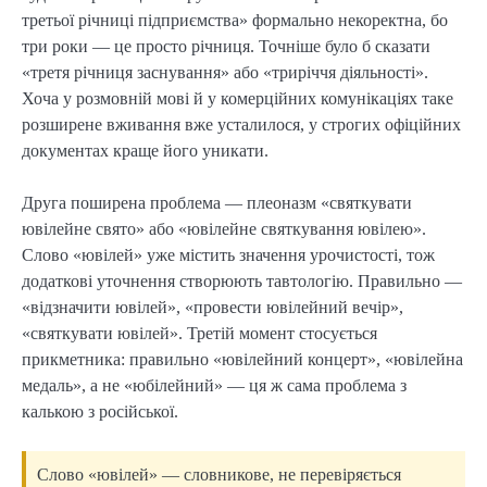
третьої річниці підприємства» формально некоректна, бо
три роки — це просто річниця. Точніше було б сказати
«третя річниця заснування» або «триріччя діяльності».
Хоча у розмовній мові й у комерційних комунікаціях таке
розширене вживання вже усталилося, у строгих офіційних
документах краще його уникати.
Друга поширена проблема — плеоназм «святкувати
ювілейне свято» або «ювілейне святкування ювілею».
Слово «ювілей» уже містить значення урочистості, тож
додаткові уточнення створюють тавтологію. Правильно —
«відзначити ювілей», «провести ювілейний вечір»,
«святкувати ювілей». Третій момент стосується
прикметника: правильно «ювілейний концерт», «ювілейна
медаль», а не «юбілейний» — ця ж сама проблема з
калькою з російської.
Слово «ювілей» — словникове, не перевіряється