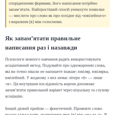
спорідненими формами, його написання потрібно
запам’ятати. Найпростіший спосіб уникнути помилки
— мислити про слово як про похідне від «ювілейного»
з виразним [в] між голосними.
Як запам’ятати правильне
написання раз і назавжди
Психологи мовного навчання радять використовувати
асоціативний метод. Подумайте про однокореневі слова,
які ви точно ніколи не напишете інакше: ювіляр, ювілярка,
ювілейний. У жодному з них немає літери «б» — лише
«в». Ця внутрішня послідовність кореня допоможе
запам’ятати правильний варіант через візуальну та слухову
асоціацію.
Інший дієвий прийом — фонетичний. Промовте слово
вголос кілька разів, акцентуючи звук [в] між «ю» та «і». В