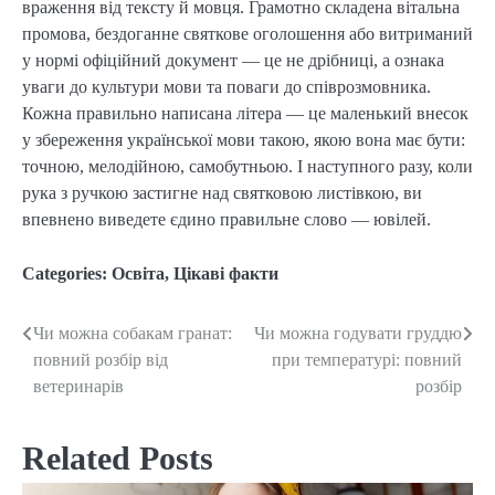
враження від тексту й мовця. Грамотно складена вітальна
промова, бездоганне святкове оголошення або витриманий
у нормі офіційний документ — це не дрібниці, а ознака
уваги до культури мови та поваги до співрозмовника.
Кожна правильно написана літера — це маленький внесок
у збереження української мови такою, якою вона має бути:
точною, мелодійною, самобутньою. І наступного разу, коли
рука з ручкою застигне над святковою листівкою, ви
впевнено виведете єдино правильне слово — ювілей.
Categories:
Освіта
,
Цікаві факти
Чи можна собакам гранат:
Чи можна годувати груддю
Post
повний розбір від
при температурі: повний
navigation
ветеринарів
розбір
Related Posts