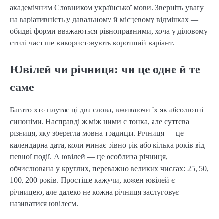
академічним Словником української мови. Зверніть увагу
на варіативність у давальному й місцевому відмінках —
обидві форми вважаються рівноправними, хоча у діловому
стилі частіше використовують коротший варіант.
Ювілей чи річниця: чи це одне й те
саме
Багато хто плутає ці два слова, вживаючи їх як абсолютні
синоніми. Насправді ж між ними є тонка, але суттєва
різниця, яку зберегла мовна традиція. Річниця — це
календарна дата, коли минає рівно рік або кілька років від
певної події. А ювілей — це особлива річниця,
обчислювана у круглих, переважно великих числах: 25, 50,
100, 200 років. Простіше кажучи, кожен ювілей є
річницею, але далеко не кожна річниця заслуговує
називатися ювілеєм.