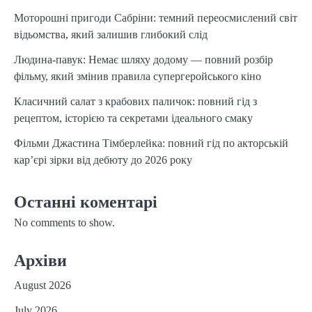
Моторошні пригоди Сабріни: темний переосмислений світ
відьомства, який залишив глибокий слід
Людина-павук: Немає шляху додому — повний розбір
фільму, який змінив правила супергеройського кіно
Класичний салат з крабових паличок: повний гід з
рецептом, історією та секретами ідеального смаку
Фільми Джастина Тімберлейка: повний гід по акторській
кар’єрі зірки від дебюту до 2026 року
Останні коментарі
No comments to show.
Архіви
August 2026
July 2026