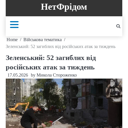
Skip
НетФрідом
to
content
Home
Військова тематика
Зеленський: 52 загиблих від російських атак за тиждень
Зеленський: 52 загиблих від
російських атак за тиждень
17.05.2026
by
Микола Стороженко