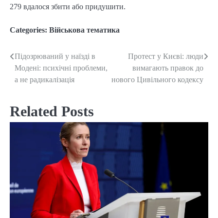
279 вдалося збити або придушити.
Categories:
Військова тематика
Підозрюваний у наїзді в
Протест у Києві: люди
Post
Модені: психічні проблеми,
вимагають правок до
navigation
а не радикалізація
нового Цивільного кодексу
Related Posts