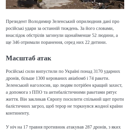
Президент Володимир Зеленський оприлюднив дані про
російські удари за останній тиждень. За його словами,
внаслідок обстрілів загинули щонайменше 52 людини, а
ще 346 отримали поранення, серед них 22 дитини.
Масштаб атак
Російські сили випустили по Україні понад 3170 ударних
дронів, більше 1300 керованих авіабомб і 74 ракети.
Зеленський наголосив, що людям потрібен кращий захист,
а допомога з ППО та антибалістичними ракетами рятує
життя. Він закликав Європу посилити спільний щит проти
балістичних загроз, щоб терор не торкнувся жодної країни
континенту.
У ніч на 17 травня противник атакував 287 дронів, з яких