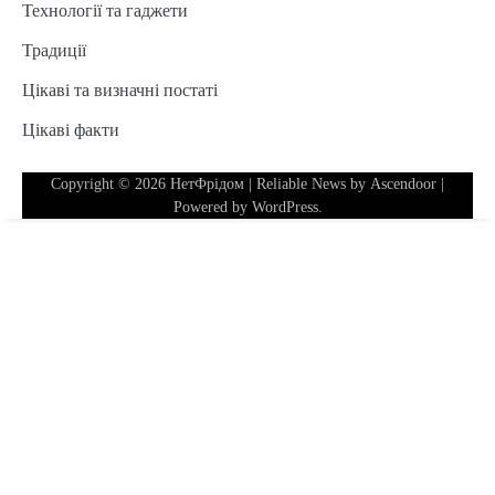
Технології та гаджети
Традиції
Цікаві та визначні постаті
Цікаві факти
Copyright © 2026
НетФрідом
| Reliable News by
Ascendoor
|
Powered by
WordPress
.