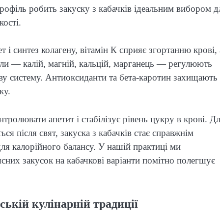
профіль робить закуску з кабачків ідеальним вибором д
кості.
т і синтез колагену, вітамін К сприяє згортанню крові, 
ли — калій, магній, кальцій, марганець — регулюють
ву систему. Антиоксиданти та бета-каротин захищають
ку.
тролювати апетит і стабілізує рівень цукру в крові. Д
ься після свят, закуска з кабачків стає справжнім
ля калорійного балансу. У нашій практиці ми
сних закусок на кабачкові варіанти помітно полегшує
ській кулінарній традиції