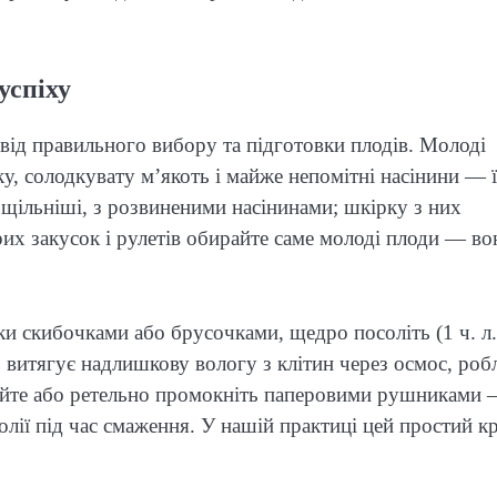
успіху
ь від правильного вибору та підготовки плодів. Молоді
ку, солодкувату м’якоть і майже непомітні насінини — ї
 щільніші, з розвиненими насінинами; шкірку з них
рих закусок і рулетів обирайте саме молоді плоди — во
ки скибочками або брусочками, щедро посоліть (1 ч. л.
ь витягує надлишкову вологу з клітин через осмос, роб
ийте або ретельно промокніть паперовими рушниками 
олії під час смаження. У нашій практиці цей простий к