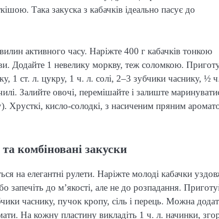
ткішою. Така закуска з кабачків ідеально пасує до
вилин активного часу. Наріжте 400 г кабачків тонкою
кви. Додайте 1 невелику моркву, теж соломкою. Пригот
ку, 1 ст. л. цукру, 1 ч. л. солі, 2–3 зубчики часнику, ½ ч.
илі. Залийте овочі, перемішайте і залиште маринувати
). Хрусткі, кисло-солодкі, з насиченим пряним аромат
 та комбіновані закуски
ься на елегантні рулети. Наріжте молоді кабачки уздо
о запечіть до м’якості, але не до розпадання. Приготу
бчики часнику, пучок кропу, сіль і перець. Можна дода
ати. На кожну пластину викладіть 1 ч. л. начинки, зго