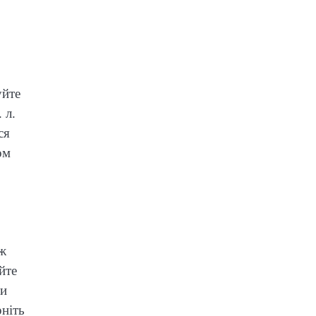
уйте
 л.
ся
ом
вж
йте
ти
рніть