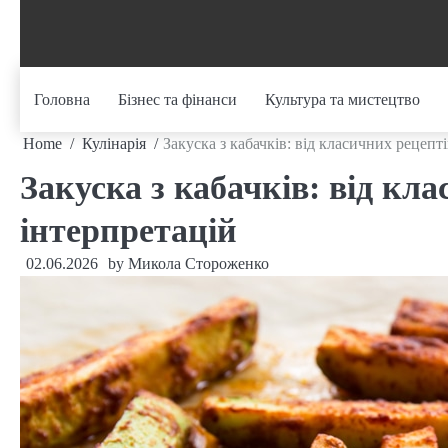
Skip
to
content
Головна
Бізнес та фінанси
Культура та мистецтво
Home
Кулінарія
Закуска з кабачків: від класичних рецепт
Закуска з кабачків: від кл
інтерпретацій
02.06.2026
by
Микола Стороженко