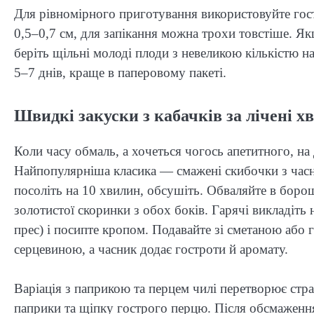
Для рівномірного приготування використовуйте гос
0,5–0,7 см, для запікання можна трохи товстіше. 
беріть щільні молоді плоди з невеликою кількістю на
5–7 днів, краще в паперовому пакеті.
Швидкі закуски з кабачків за лічені х
Коли часу обмаль, а хочеться чогось апетитного, на
Найпопулярніша класика — смажені скибочки з часн
посоліть на 10 хвилин, обсушіть. Обваляйте в борошні
золотистої скоринки з обох боків. Гарячі викладіть 
прес) і посипте кропом. Подавайте зі сметаною або
серцевиною, а часник додає гостроти й аромату.
Варіація з паприкою та перцем чилі перетворює стра
паприки та щіпку гострого перцю. Після обсмаженн