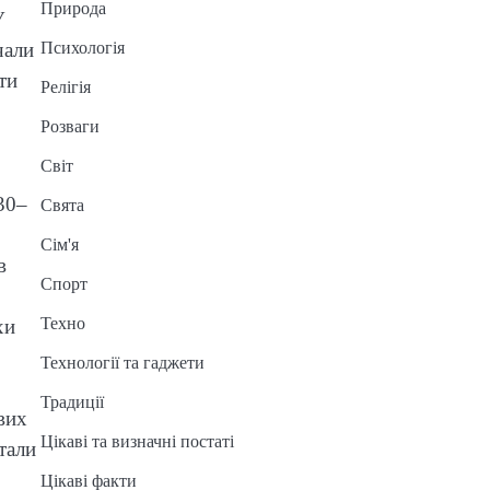
Природа
У
Психологія
чали
ти
Релігія
Розваги
Світ
30–
Свята
Сім'я
в
Спорт
Техно
хи
Технології та гаджети
Традиції
вих
Цікаві та визначні постаті
тали
Цікаві факти