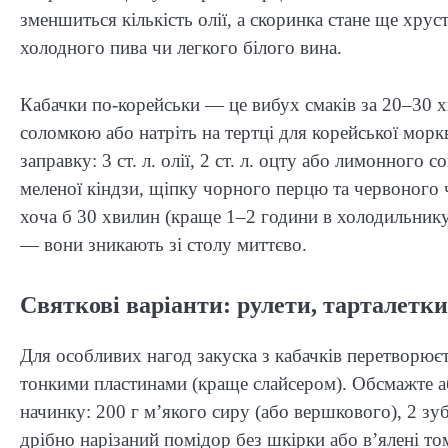
зменшиться кількість олії, а скоринка стане ще хрус
холодного пива чи легкого білого вина.
Кабачки по-корейськи — це вибух смаків за 20–30 х
соломкою або натріть на тертці для корейської мор
заправку: 3 ст. л. олії, 2 ст. л. оцту або лимонного со
меленої кіндзи, щіпку чорного перцю та червоного ч
хоча б 30 хвилин (краще 1–2 години в холодильнику
— вони зникають зі столу миттєво.
Святкові варіанти: рулети, тарталетки
Для особливих нагод закуска з кабачків перетворюєт
тонкими пластинами (краще слайсером). Обсмажте аб
начинку: 200 г м’якого сиру (або вершкового), 2 зу
дрібно нарізаний помідор без шкірки або в’ялені том