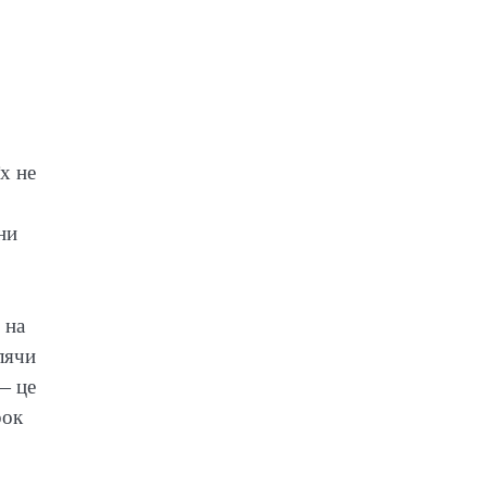
х не
ни
 на
лячи
— це
рок