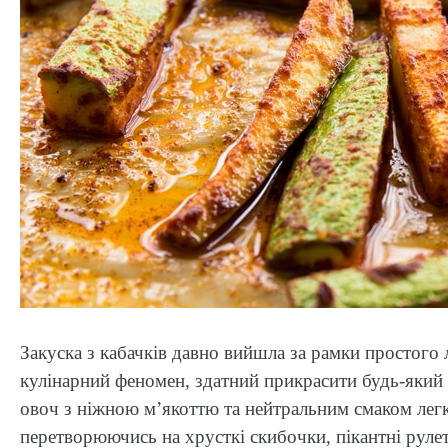
Закуска з кабачків давно вийшла за рамки простого 
кулінарний феномен, здатний прикрасити будь-який
овоч з ніжною м’якоттю та нейтральним смаком легко
перетворюючись на хрусткі скибочки, пікантні рулет