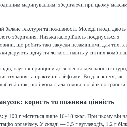
атогодинним маринуванням, зберігаючи при цьому макси
ий баланс текстури та поживності. Молоді плоди дають
валого зберігання. Низька калорійність поєднується з
ковини, що робить такі закуски незамінними для тих, х
чки дарують відчуття легкості навіть у ситних комбінац
одів, наукові принципи досягнення ідеальної текстури
риготування та практичні лайфхаки. Ви дізнаєтеся, як
кабачків так, щоб вона стала головною зіркою трапези.
акусок: користь та поживна цінність
: у 100 г міститься лише 16–18 ккал. При цьому він н
цію організму. У складі — 3,5 г вуглеводів, 1,2 г білк