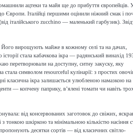
омашнили ацтеки та майя ще до прибуття європейців. 
я до Європи. Італійці першими оцінили ніжний смак і по
від італійського zucchino — маленький гарбузик). Звід
. Його вирощують майже в кожному селі та на дачах,
історії стала кабачкова ікра — радянський винахід 19
аю перетворювали на доступну, ситну закуску, яку
 стала символом resourceful кулінарії: з простих овочі
дні класична ікра залишається улюбленою намазкою на
кценти — копчену паприку, в’ялені томати чи навіть тро
іонувала: від консервованих заготовок до свіжих, яскра
ні з тонкою шкіркою та мінімальною кількістю насіння с
пропонують десятки сортів — від класичних світло-