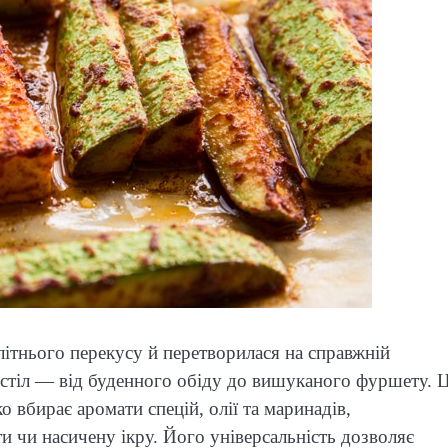
літнього перекусу й перетворилася на справжній
 стіл — від буденного обіду до вишуканого фуршету. 
 вбирає аромати спецій, олії та маринадів,
и чи насичену ікру. Його універсальність дозволяє