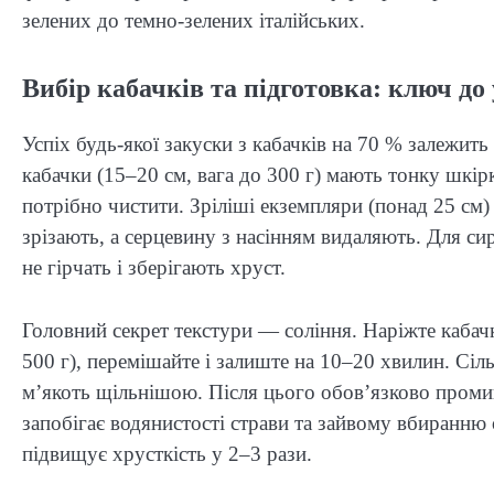
зелених до темно-зелених італійських.
Вибір кабачків та підготовка: ключ до 
Успіх будь-якої закуски з кабачків на 70 % залежит
кабачки (15–20 см, вага до 300 г) мають тонку шкір
потрібно чистити. Зріліші екземпляри (понад 25 см)
зрізають, а серцевину з насінням видаляють. Для си
не гірчать і зберігають хруст.
Головний секрет текстури — соління. Наріжте кабач
500 г), перемішайте і залиште на 10–20 хвилин. Сіл
м’якоть щільнішою. Після цього обов’язково пром
запобігає водянистості страви та зайвому вбиранню 
підвищує хрусткість у 2–3 рази.