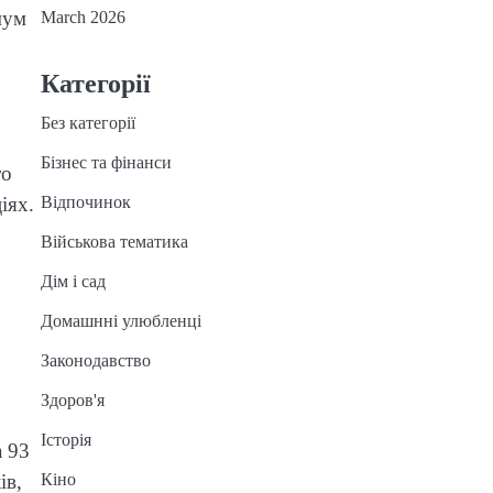
мум
March 2026
Категорії
Без категорії
Бізнес та фінанси
то
іях.
Відпочинок
Військова тематика
,
Дім і сад
Домашнні улюбленці
Законодавство
Здоров'я
Історія
а 93
ів,
Кіно