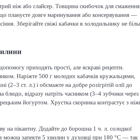
трий ніж або слайсер. Товщина скибочок для смаженн
Якщо плануєте довге маринування або консервування —
сіння. Зберігайте свіжі кабачки в холодильнику не біл
вилини
 допомогу приходять прості, але яскраві рецепти.
иком. Наріжте 500 г молодих кабачків кружальцями,
 (2–3 ст. л.) і обсмажте на добре розігрітій олії до
на блюдо, відразу натріть часником (3–4 зубчики через
 грецьким йогуртом. Хрустка скоринка контрастує з ні
ву на пікантну. Додайте до борошна 1 ч. л. солодкої
я можна запекти 5 хвилин у духовці при 180 °C — так