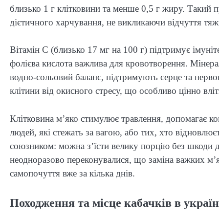
близько 1 г клітковини та менше 0,5 г жиру. Такий 
дієтичного харчування, не викликаючи відчуття тяж
Вітамін С (близько 17 мг на 100 г) підтримує імуніте
фолієва кислота важлива для кровотворення. Мінера
водно-сольовий баланс, підтримують серце та нерво
клітини від окисного стресу, що особливо цінно вліт
Клітковина м’яко стимулює травлення, допомагає кон
людей, які стежать за вагою, або тих, хто відновлюєт
союзником: можна з’їсти велику порцію без шкоди д
неодноразово переконувалися, що заміна важких м’я
самопочуття вже за кілька днів.
Походження та місце кабачків в україн