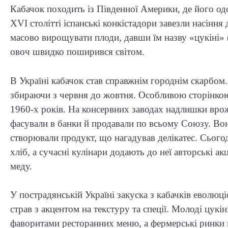
Кабачок походить із Південної Америки, де його од
XVI столітті іспанські конкістадори завезли насінн
масово вирощувати плоди, давши їм назву «цукіні» (
овоч швидко поширився світом.
В Україні кабачок став справжнім городнім скарбом
збираючи з червня до жовтня. Особливою сторінкою 
1960-х років. На консервних заводах надлишки врож
фасували в банки й продавали по всьому Союзу. Вона
створювали продукт, що нагадував делікатес. Сього
хліб, а сучасні кулінари додають до неї авторські а
меду.
У пострадянській Україні закуска з кабачків еволюц
страв з акцентом на текстуру та спеції. Молоді цукі
фаворитами ресторанних меню, а фермерські ринки 