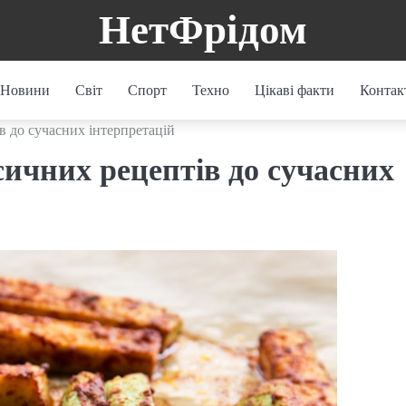
НетФрідом
Новини
Світ
Спорт
Техно
Цікаві факти
Контак
ів до сучасних інтерпретацій
асичних рецептів до сучасних