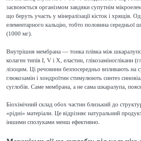
засвоюється організмом завдяки супутнім мікроелем
що беруть участь у мінералізації кісток і хрящів.
елементарного кальцію, тобто половина середньої 
(1000 мг).
Внутрішня мембрана — тонка плівка між шкаралупою
колаген типів I, V і X, еластин, глікозаміноглікани 
лізоцим. Ці речовини безпосередньо впливають на с
глюкозамін і хондроїтин стимулюють синтез синовіа
суглобів. Саме мембрана, а не сама шкаралупа, пояс
Біохімічний склад обох частин близький до структур
«рідні» матеріали. Це відрізняє натуральний продук
іншими сполуками менш ефективно.