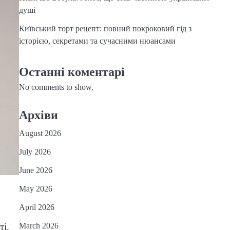
душі
Київський торт рецепт: повний покроковий гід з
історією, секретами та сучасними нюансами
Останні коментарі
No comments to show.
Архіви
August 2026
July 2026
June 2026
May 2026
April 2026
March 2026
ті.