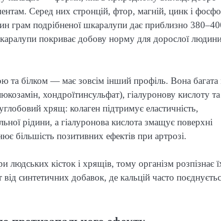
ентам. Серед них стронцій, фтор, магній, цинк і фосфо
 Один грам подрібненої шкаралупи дає приблизно 380–40
шкаралупи покриває добову норму для дорослої людин
 та білком — має зовсім інший профіль. Вона багата 
(глюкозамін, хондроїтинсульфат), гіалуронову кислоту та
углобовий хрящ: колаген підтримує еластичність,
льної рідини, а гіалуронова кислота змащує поверхні
нює більшість позитивних ефектів при артрозі.
и людських кісток і хрящів, тому організм розпізнає ї
т від синтетичних добавок, де кальцій часто поєднуєтьс