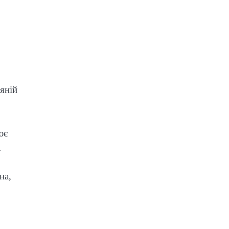
яній
ює
1
на,