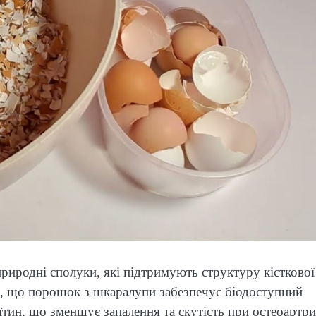
природні сполуки, які підтримують структуру кісткової
ь, що порошок з шкаралупи забезпечує біодоступний
їтин, що зменшує запалення та скутість при остеоартри