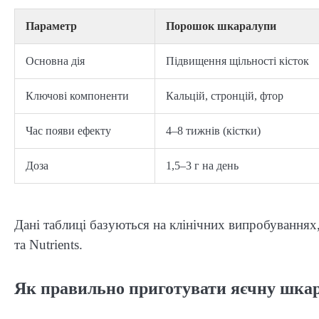
Параметр
Порошок шкаралупи
Основна дія
Підвищення щільності кісток
Ключові компоненти
Кальцій, стронцій, фтор
Час появи ефекту
4–8 тижнів (кістки)
Доза
1,5–3 г на день
Дані таблиці базуються на клінічних випробуваннях, 
та Nutrients.
Як правильно приготувати яєчну шкар