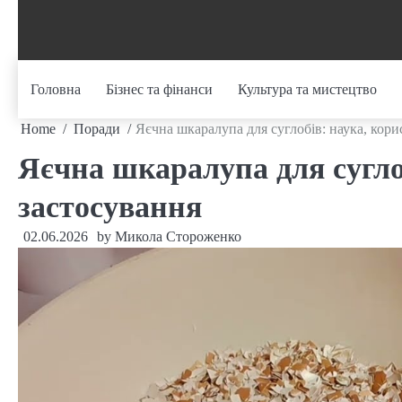
Skip
to
content
Головна
Бізнес та фінанси
Культура та мистецтво
Home
Поради
Яєчна шкаралупа для суглобів: наука, кори
Яєчна шкаралупа для суглоб
застосування
02.06.2026
by
Микола Стороженко