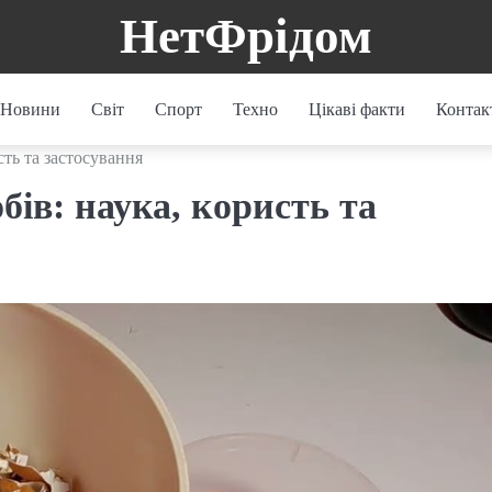
НетФрідом
Новини
Світ
Спорт
Техно
Цікаві факти
Контак
сть та застосування
ів: наука, користь та