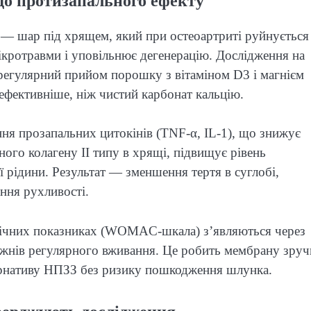
 до протизапального ефекту
 — шар під хрящем, який при остеоартриті руйнується
ікротравми і уповільнює дегенерацію. Дослідження на
регулярний прийом порошку з вітаміном D3 і магнієм
 ефективніше, ніж чистий карбонат кальцію.
ня прозапальних цитокінів (TNF-α, IL-1), що знижує
ого колагену II типу в хрящі, підвищує рівень
ої рідини. Результат — зменшення тертя в суглобі,
ння рухливості.
інічних показниках (WOMAC-шкала) з’являються через
ижнів регулярного вживання. Це робить мембрану зру
ернативу НПЗЗ без ризику пошкодження шлунка.