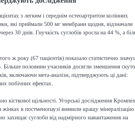
тверджують дослідження
цієнтах з легким і середнім остеоартритом колінних
ики, які приймали 500 мг мембрани щодня, відзначали
ерез 30 днів. Гнучкість суглобів зросла на 44 %, а біл
того ж року (67 пацієнтів) показало статистично значу
в. Більше половини учасників досягли зменшення скуто
в, включаючи мета-аналізи, підтверджують ці дані:
их побічних ефектах.
о кісткової щільності. Угорські дослідження Кромпе
на жінках в постменопаузі виявили кращу мінералізацію
но захищає суглоби від надмірного навантаження на