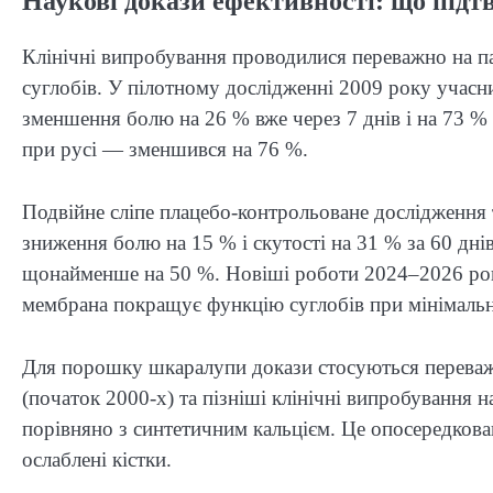
Наукові докази ефективності: що під
Клінічні випробування проводилися переважно на па
суглобів. У пілотному дослідженні 2009 року учасн
зменшення болю на 26 % вже через 7 днів і на 73 % ч
при русі — зменшився на 76 %.
Подвійне сліпе плацебо-контрольоване дослідження 
зниження болю на 15 % і скутості на 31 % за 60 дні
щонайменше на 50 %. Новіші роботи 2024–2026 рокі
мембрана покращує функцію суглобів при мінімальн
Для порошку шкаралупи докази стосуються переважн
(початок 2000-х) та пізніші клінічні випробування 
порівняно з синтетичним кальцієм. Це опосередкова
ослаблені кістки.