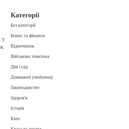
Категорії
Без категорії
Бізнес та фінанси
 у
Відпочинок
я.
Військова тематика
Дім і сад
Домашнні улюбленці
Законодавство
Здоров'я
Історія
Кіно
Краса та догляд