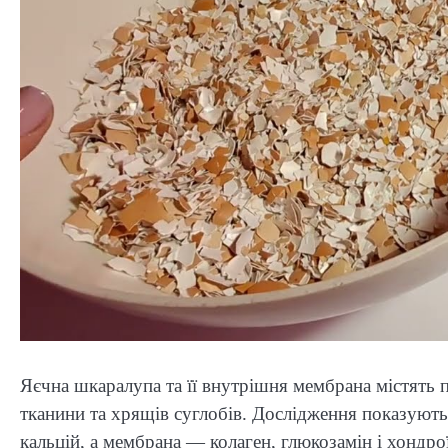
Яєчна шкаралупа та її внутрішня мембрана містять 
тканини та хрящів суглобів. Дослідження показуют
кальцій, а мембрана — колаген, глюкозамін і хондро