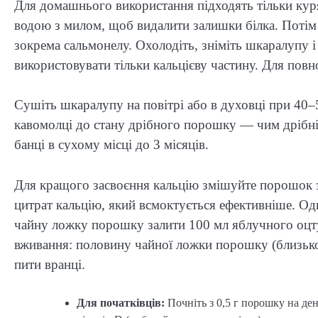
Для домашнього використання підходять тільки куря
водою з милом, щоб видалити залишки білка. Потім 
зокрема сальмонелу. Охолодіть, зніміть шкаралупу і
використовувати тільки кальцієву частину. Для по
Сушіть шкаралупу на повітрі або в духовці при 40–
кавомолці до стану дрібного порошку — чим дрібніш
банці в сухому місці до 3 місяців.
Для кращого засвоєння кальцію змішуйте порошок 
цитрат кальцію, який всмоктується ефективніше. Од
чайну ложку порошку залити 100 мл яблучного оцту,
вживання: половину чайної ложки порошку (близько 
пити вранці.
Для початківців:
Почніть з 0,5 г порошку на ден