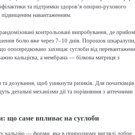
рофілактики та підтримки здоров’я опорно-рухового
бо підвищеним навантаженням.
ь рандомізовані контрольовані випробування, де прийом
егшення болю вже через 7–10 днів. Порошок шкаралупи,
 що опосередковано захищає суглоби від перевантаженн
важно кальцієва, а мембрана — білкова матриця з
 та дозування, щоб уникнути ризиків. Для початківців
дуть детальні механізми дії та порівняння з аптечними
и: що саме впливає на суглоби
ту кальцію — форми, яка в природному вигляді добре