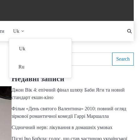
ти
Uk
Search
Uk
Search
Ru
Недавні записи
Джон Вік 4: епічний фінал шляху Баби Яги та новий
стандарт екшн-кіно
Фільм «День святого Валентина» 2010: повний огляд
зіркової романтичної комедії Гаррі Маршалла
Сідничний нерв: лікування в домашніх умовах
Пісні Іво Бобула: голос, що став частиною української