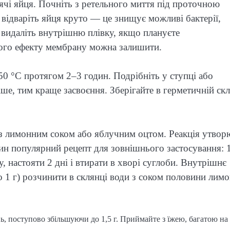
чі яйця. Почніть з ретельного миття під проточною
відваріть яйця круто — це знищує можливі бактерії,
 видаліть внутрішню плівку, якщо плануєте
вного ефекту мембрану можна залишити.
50 °C протягом 2–3 годин. Подрібніть у ступці або
е, тим краще засвоєння. Зберігайте в герметичній скл
з лимонним соком або яблучним оцтом. Реакція утвор
ин популярний рецепт для зовнішнього застосування: 
 настояти 2 дні і втирати в хворі суглоби. Внутрішнє
1 г) розчинити в склянці води з соком половини лимо
ь, поступово збільшуючи до 1,5 г. Приймайте з їжею, багатою на