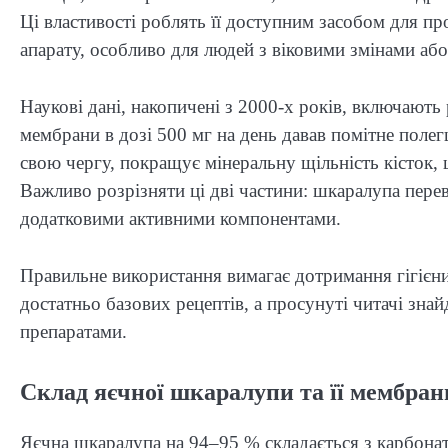
Ці властивості роблять її доступним засобом для п
апарату, особливо для людей з віковими змінами а
Наукові дані, накопичені з 2000-х років, включают
мембрани в дозі 500 мг на день давав помітне пол
свою чергу, покращує мінеральну щільність кісток,
Важливо розрізняти ці дві частини: шкаралупа пере
додатковими активними компонентами.
Правильне використання вимагає дотримання гігієни
достатньо базових рецептів, а просунуті читачі знай
препаратами.
Склад яєчної шкаралупи та її мембран
Яєчна шкаралупа на 94–95 % складається з карбона