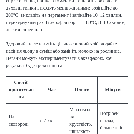
сир з зеленню, шинка з томатами чи навіть авокадо. У
духовці грінки виходять менш жирними: розігрійте до
200°C, викладіть на пергамент і запікайте 10–12 хвилин,
перевернувши раз. В аерофритюрі — 180°C, 8–10 хвилин,
легкий спрей олії.
Здоровий твіст: візьміть цільнозерновий хліб, додайте
насіння льону в суміш або замініть молоко на рослинне.
Вегани можуть експериментувати з аквафабою, хоч
результат буде трохи іншим.
Спосіб
приготуван
Час
Плюси
Мінуси
ня
Максималь
Потрібен
На
на
5–7 хв
нагляд,
сковороді
хрусткість,
більше олії
швидкість