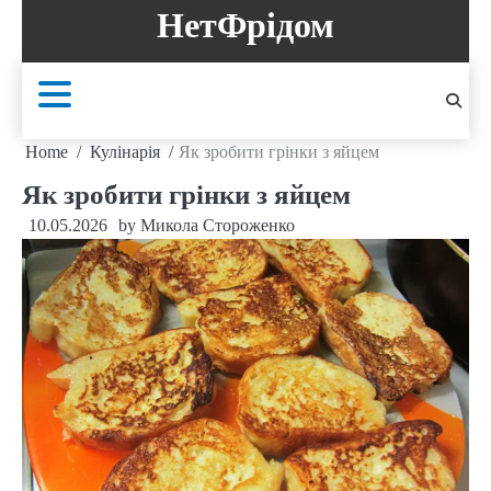
Skip
НетФрідом
to
content
Home
Кулінарія
Як зробити грінки з яйцем
Як зробити грінки з яйцем
10.05.2026
by
Микола Стороженко