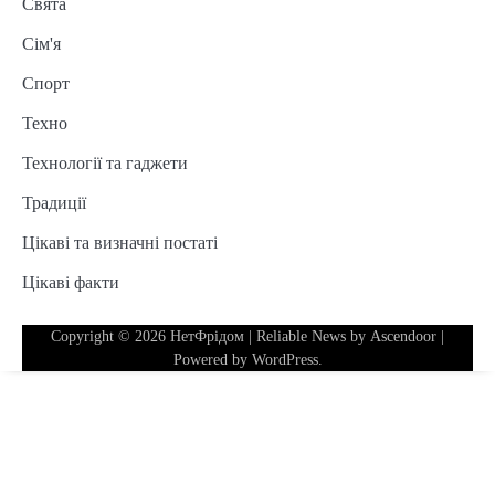
Свята
Сім'я
Спорт
Техно
Технології та гаджети
Традиції
Цікаві та визначні постаті
Цікаві факти
Copyright © 2026
НетФрідом
| Reliable News by
Ascendoor
|
Powered by
WordPress
.