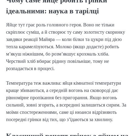
ідеальними: наука в тарілці
Яйце тут грає роль головного героя. Воно не тільки
скріплює суміш, а й створює ту саму золотисту скоринку
завдяки реакції Майяра — коли білки та цукри під дією
тепла карамелізуються. Молоко (якщо додаєте) робить
м’якуш ніжнішим, бо розм’якшує крохмаль хліба.
Черствий хліб вбирає рідину повільніше, тому не
розпадається в процесі.
Температура теж важлива: яйця кімнатної температури
краще збиваються, а середній вогонь на сковороді дає
рівномірне пропікання без пригорання. Якщо вогонь
сильний, зовні згорить, а всередині залишиться сирим. За
моїми спостереженнями, саме ці нюанси відрізняють
посередні грінки від тих, що з’їдаються за хвилину.
Класичний рецепт грінок з яйцем на