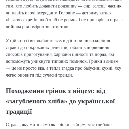
тим, хто любить додавати родзинку — сир, зелень, часник
чи навіть овочі всередину. Головне — дотримуватися
кількох секретів, щоб хліб не розмок і не пригорів, а страва
вийшла рівномірно золотистою.
У цій статті ви знайдете все: від історичного коріння
страви до покрокових рецептів, таблиць порівняння
способів приготування, харчової цінності та порад, які
допоможуть уникнути типових помилок. Грінки з яйцем
— це не просто їжа, а тепла згадка про бабусині кухні, яку
легко оновити під сучасні тренди.
Походження грінок з яйцем: від
«загубленого хліба» до української
традиції
Страва, яку ми знаємо як грінки з яйцем, має глибоке