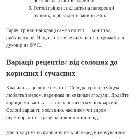
боку до золотистої скоринки.
Готові грінки викладіть на паперовий
рушник, щоб забрати зайвий жир.
Гарячі грінки найкращі саме з плити — вони тоді
найхрусткіші. Якщо готуєте велику партію, тримайте в
духовці на 80°C.
Варіації рецептів: від солоних до
корисних і сучасних
Класика — це лише початок. Солодкі грінки з яйцем
люблять з медом, варенням чи свіжими ягодами. Додайте
корицю чи ваніль — і запах рознесеться по квартирі.
Солоні варіанти з зеленню, часником чи сиром
перетворюють страву на повноцінний обід.
Для просунутих: фаршируйте хліб перед вимочуванням —