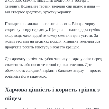
Якщо хліб свіжий, підсушіть шматочки в тостері 1
хвилину. Додавайте тертий твердий сир прямо в яйця —
він створює додаткову хрустку корочку.
Поширена помилка — сильний вогонь. Він дає чорну
скоринку і сиру середину. Ще одна — надто рідка суміш:
якщо яєць мало, додайте ложку сметани для густоти. За
моїми тестами на десятках порцій, кімнатна температура
продуктів робить текстуру набагато кращою.
Для аромату: розімніть зубок часнику в гарячу олію перед
смаженням або посипте готові грінки зеленню. Діти
обожнюють солодкий варіант з бананом зверху — просто
розімніть його виделкою.
Харчова цінність і користь грінок з
яйцем