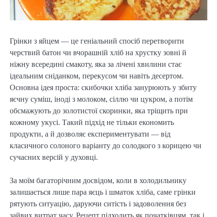
Грінки з яйцем — це геніальний спосіб перетворити
черствий батон чи вчорашній хліб на хрустку зовні й
ніжну всередині смакоту, яка за лічені хвилини стає
ідеальним сніданком, перекусом чи навіть десертом.
Основна ідея проста: скибочки хліба занурюють у збиту
яєчну суміш, іноді з молоком, сіллю чи цукром, а потім
обсмажують до золотистої скоринки, яка тріщить при
кожному укусі. Такий підхід не тільки економить
продукти, а й дозволяє експериментувати — від
класичного солоного варіанту до солодкого з корицею чи
сучасних версій у духовці.
За моїм багаторічним досвідом, коли в холодильнику
залишається лише пара яєць і шматок хліба, саме грінки
рятують ситуацію, даруючи ситість і задоволення без
зайвих витрат часу. Рецепт підходить як початківцям, так і