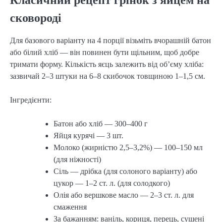
сковороді
Для базового варіанту на 4 порції візьміть вчорашній батон
або білий хліб — він повинен бути щільним, щоб добре
тримати форму. Кількість яєць залежить від об’єму хліба:
зазвичай 2–3 штуки на 6–8 скибочок товщиною 1–1,5 см.
Інгредієнти:
Батон або хліб — 300–400 г
Яйця курячі — 3 шт.
Молоко (жирністю 2,5–3,2%) — 100–150 мл
(для ніжності)
Сіль — дрібка (для солоного варіанту) або
цукор — 1–2 ст. л. (для солодкого)
Олія або вершкове масло — 2–3 ст. л. для
смаження
За бажанням: ваніль, кориця, перець, сушені