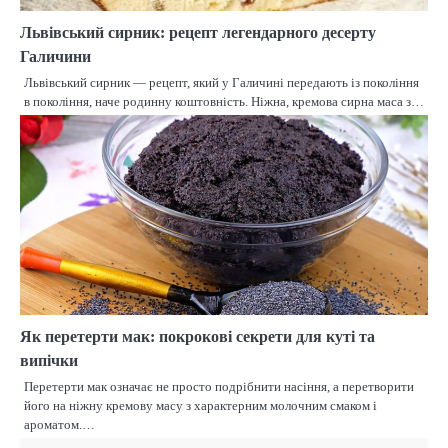
Львівський сирник: рецепт легендарного десерту
Галичини
Львівський сирник — рецепт, який у Галичині передають із покоління
в покоління, наче родинну коштовність. Ніжна, кремова сирна маса з…
Як перетерти мак: покрокові секрети для куті та
випічки
Перетерти мак означає не просто подрібнити насіння, а перетворити
його на ніжну кремову масу з характерним молочним смаком і
ароматом.…