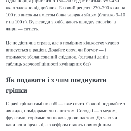
Одна порція (приблизно 150–200 г) дає близько 350–450
ккал залежно від добавок. Базовий рецепт: 230–290 ккал на
100 г, з високим вмістом білка завдяки яйцям (близько 9–10
г на 100 г). Вуглеводи з хліба дають швидку енергію, а
жири — ситість.
Це не дієтична страва, але в помірних кількостях чудово
вписується в раціон. Додайте овочі чи йогурт — і
отримаєте збалансований сніданок. (загальні дані з
таблиць харчової цінності кулінарних баз)
Як подавати і з чим поєднувати
грінки
Гарячі грінки самі по собі — вже свято. Солоні подавайте з
авокадо, помідорами чи паштетом. Солодкі — з медом,
фруктами, горіхами чи шоколадною пастою. До чаю чи
кави вони ідеальні, а з кефіром стають повноцінним