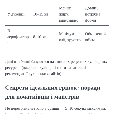
Менше
Довше,
У духовці
10–15 хв
жиру,
потрібна
рівномірно
форма
В
Мінімум
Обмежений
аерофритюр
8–10 хв
олії, хрустко
об’єм
і
Дані в таблиці базуються на типових рецептах кулінарних
ресурсів. (джерело: кулінарні тести та загальні
рекомендації кухарських сайтів)
Секрети ідеальних грінок: поради
для початківців і майстрів
Не перетримуйте хліб у суміші — 5–10 секунд максимум.