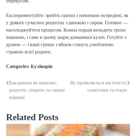
перекусом.
Експериментуйте: зробіть грінки з начинкою всередині, як
у деяких сучасних рецептах з шинкою і сиром. Головне —
насолоджуйтеся процесом. Кожна порція виходить трохи
інакшою, і саме в цьому шарм домашньої кухні. Готуйте з
душею — і ваші грінки з яйцем стануть улюбленою
стравою всієї родини.
Categories:
Кулінарія
Баклажани як шашлик:
Як проявляється вагітність:
Post
рецепти, секрети та смачні
симптоми та етапи
navigation
варіації
Related Posts