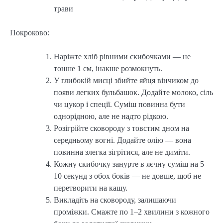
трави
Покроково:
Наріжте хліб рівними скибочками — не
тонше 1 см, інакше розмокнуть.
У глибокій мисці збийте яйця вінчиком до
появи легких бульбашок. Додайте молоко, сіль
чи цукор і спеції. Суміш повинна бути
однорідною, але не надто рідкою.
Розігрійте сковороду з товстим дном на
середньому вогні. Додайте олію — вона
повинна злегка зігрітися, але не диміти.
Кожну скибочку занурте в яєчну суміш на 5–
10 секунд з обох боків — не довше, щоб не
перетворити на кашу.
Викладіть на сковороду, залишаючи
проміжки. Смажте по 1–2 хвилини з кожного