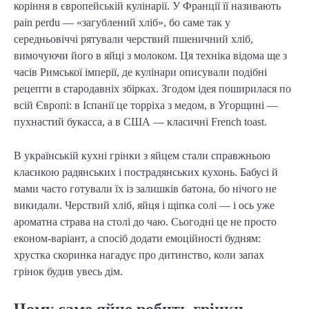
коріння в європейській кулінарії. У Франції її називають
pain perdu — «загублений хліб», бо саме так у
середньовіччі рятували черствий пшеничний хліб,
вимочуючи його в яйці з молоком. Ця техніка відома ще з
часів Римської імперії, де кулінари описували подібні
рецепти в стародавніх збірках. Згодом ідея поширилася по
всій Європі: в Іспанії це торріха з медом, в Угорщині —
пухнастий букасса, а в США — класичні French toast.
В українській кухні грінки з яйцем стали справжньою
класикою радянських і пострадянських кухонь. Бабусі й
мами часто готували їх із залишків батона, бо нічого не
викидали. Черствий хліб, яйця і щіпка солі — і ось уже
ароматна страва на столі до чаю. Сьогодні це не просто
економ-варіант, а спосіб додати емоційності будням:
хрустка скоринка нагадує про дитинство, коли запах
грінок будив увесь дім.
Чому саме яйце робить грінки