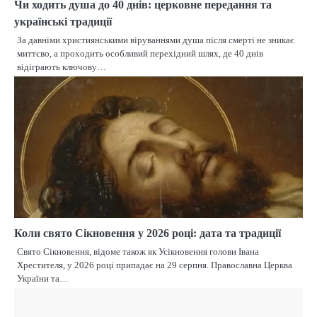
Чи ходить душа до 40 днів: церковне передання та
українські традиції
За давніми християнськими віруваннями душа після смерті не зникає
миттєво, а проходить особливий перехідний шлях, де 40 днів
відіграють ключову…
Коли свято Сікновення у 2026 році: дата та традиції
Свято Сікновення, відоме також як Усікновення голови Івана
Хрестителя, у 2026 році припадає на 29 серпня. Православна Церква
України та…