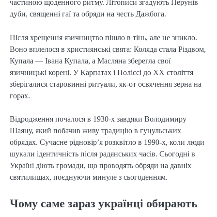
частиною щоденного ритму. Літописи згадують Перунів 
дуби, священні гаї та обряди на честь Дажбога.
Після хрещення язичництво пішло в тінь, але не зникло. 
Воно вплелося в християнські свята: Коляда стала Різдвом, 
Купала — Івана Купала, а Масляна зберегла свої 
язичницькі корені. У Карпатах і Поліссі до XX століття 
зберігалися старовинні ритуали, як-от освячення зерна на 
горах.
Відродження почалося в 1930-х завдяки Володимиру 
Шаяну, який побачив живу традицію в гуцульських 
обрядах. Сучасне рідновір’я розквітло в 1990-х, коли люди 
шукали ідентичність після радянських часів. Сьогодні в 
Україні діють громади, що проводять обряди на давніх 
святилищах, поєднуючи минуле з сьогоденням.
Чому саме зараз українці обирають