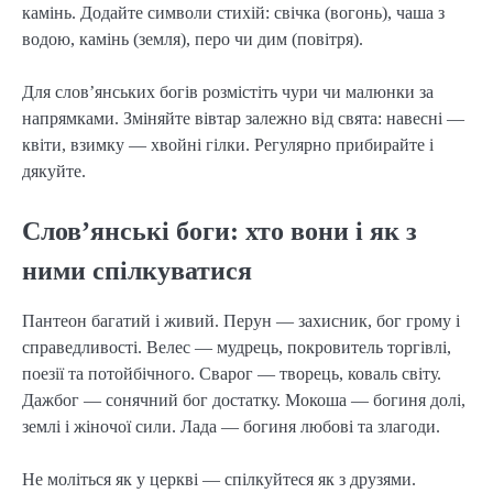
камінь. Додайте символи стихій: свічка (вогонь), чаша з 
водою, камінь (земля), перо чи дим (повітря).
Для слов’янських богів розмістіть чури чи малюнки за 
напрямками. Зміняйте вівтар залежно від свята: навесні — 
квіти, взимку — хвойні гілки. Регулярно прибирайте і 
дякуйте.
Слов’янські боги: хто вони і як з
ними спілкуватися
Пантеон багатий і живий. Перун — захисник, бог грому і 
справедливості. Велес — мудрець, покровитель торгівлі, 
поезії та потойбічного. Сварог — творець, коваль світу. 
Дажбог — сонячний бог достатку. Мокоша — богиня долі, 
землі і жіночої сили. Лада — богиня любові та злагоди.
Не моліться як у церкві — спілкуйтеся як з друзями. 