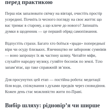
перед практикою
Перш ніж запалювати свічку на вівтарі, очистіть простір 
усередині. Почніть із чесного погляду на своє життя: що 
вас тримає в старому, а що кличе до нового? Запишіть 
думки в щоденник — це перший обряд самопізнання.
Відпустіть страхи. Багато хто боїться «зради» попередньої 
віри чи осуду близьких. Язичництво не забороняє сумнівів 
— воно запрошує їх як частину шляху. Читайте міфи, 
слухайте народну музику, гуляйте босоніж по землі. Тіло 
запам’ятає, що таке справжній зв’язок.
Для просунутих цей етап — постійна робота: медитації 
біля води, спілкування з духами предків через сновидіння. 
Кожен день стає можливістю жити по-Праві.
Вибір шляху: рідновір’я чи ширше