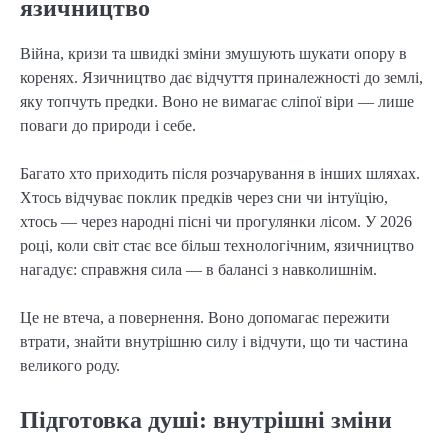
язичництво
Війна, кризи та швидкі зміни змушують шукати опору в 
коренях. Язичництво дає відчуття приналежності до землі, 
яку топчуть предки. Воно не вимагає сліпої віри — лише 
поваги до природи і себе.
Багато хто приходить після розчарування в інших шляхах. 
Хтось відчуває поклик предків через сни чи інтуїцію, 
хтось — через народні пісні чи прогулянки лісом. У 2026 
році, коли світ стає все більш технологічним, язичництво 
нагадує: справжня сила — в балансі з навколишнім.
Це не втеча, а повернення. Воно допомагає пережити 
втрати, знайти внутрішню силу і відчути, що ти частина 
великого роду.
Підготовка душі: внутрішні зміни