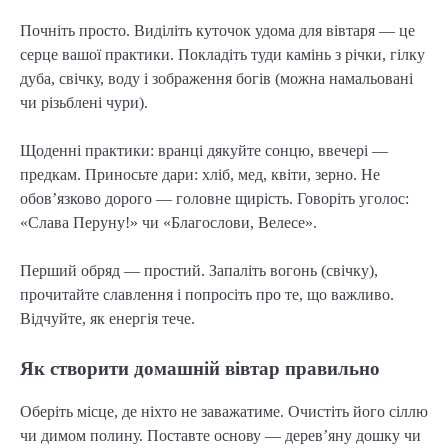
Почніть просто. Виділіть куточок удома для вівтаря — це 
серце вашої практики. Покладіть туди камінь з річки, гілку 
дуба, свічку, воду і зображення богів (можна намальовані 
чи різьблені чури).
Щоденні практики: вранці дякуйте сонцю, ввечері — 
предкам. Приносьте дари: хліб, мед, квіти, зерно. Не 
обов’язково дорого — головне щирість. Говоріть уголос: 
«Слава Перуну!» чи «Благослови, Велесе».
Перший обряд — простий. Запаліть вогонь (свічку), 
прочитайте славлення і попросіть про те, що важливо. 
Відчуйте, як енергія тече.
Як створити домашній вівтар правильно
Оберіть місце, де ніхто не заважатиме. Очистіть його сіллю 
чи димом полину. Поставте основу — дерев’яну дошку чи 