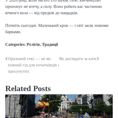
У 2026 році, коли багато хто шукає себе, язичництво 
пропонує не втечу, а силу. Воно робить вас частиною 
вічного кола — від предків до нащадків.
Почніть сьогодні. Маленький крок — і світ засяє новими 
барвами.
Categories:
Релігія
,
Традиції
Оральний секс — це як:
Як доглядати за алое
Post
повний гід для початківців і
navigation
просунутих
Related Posts