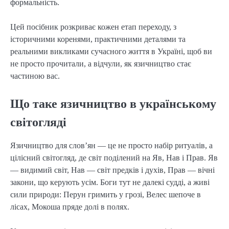
формальність.
Цей посібник розкриває кожен етап переходу, з 
історичними коренями, практичними деталями та 
реальними викликами сучасного життя в Україні, щоб ви 
не просто прочитали, а відчули, як язичництво стає 
частиною вас.
Що таке язичництво в українському
світогляді
Язичництво для слов’ян — це не просто набір ритуалів, а 
цілісний світогляд, де світ поділений на Яв, Нав і Прав. Яв 
— видимий світ, Нав — світ предків і духів, Прав — вічні 
закони, що керують усім. Боги тут не далекі судді, а живі 
сили природи: Перун гримить у грозі, Велес шепоче в 
лісах, Мокоша пряде долі в полях.