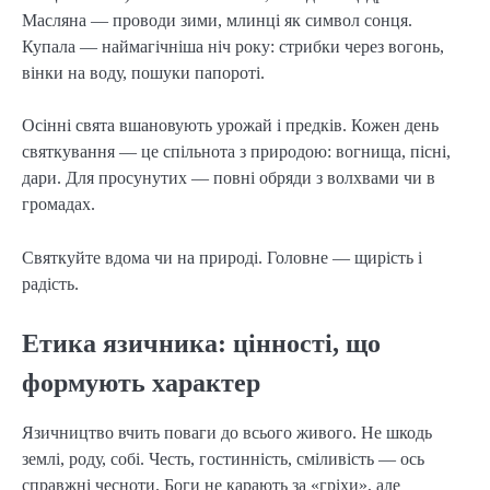
Масляна — проводи зими, млинці як символ сонця. 
Купала — наймагічніша ніч року: стрибки через вогонь, 
вінки на воду, пошуки папороті.
Осінні свята вшановують урожай і предків. Кожен день 
святкування — це спільнота з природою: вогнища, пісні, 
дари. Для просунутих — повні обряди з волхвами чи в 
громадах.
Святкуйте вдома чи на природі. Головне — щирість і 
радість.
Етика язичника: цінності, що
формують характер
Язичництво вчить поваги до всього живого. Не шкодь 
землі, роду, собі. Честь, гостинність, сміливість — ось 
справжні чесноти. Боги не карають за «гріхи», але 