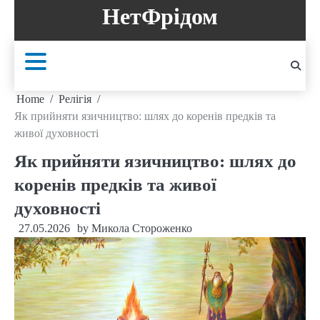
Skip
НетФрідом
to
content
Home
Релігія
Як прийняти язичництво: шлях до коренів предків та
живої духовності
Як прийняти язичництво: шлях до
коренів предків та живої
духовності
27.05.2026
by
Микола Стороженко