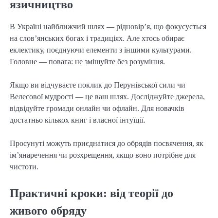
язичництво
В Україні найближчий шлях — рідновір’я, що фокусується 
на слов’янських богах і традиціях. Але хтось обирає 
еклектику, поєднуючи елементи з іншими культурами. 
Головне — повага: не змішуйте без розуміння.
Якщо ви відчуваєте поклик до Перунівської сили чи 
Велесової мудрості — це ваш шлях. Досліджуйте джерела, 
відвідуйте громади онлайн чи офлайн. Для новачків 
достатньо кількох книг і власної інтуїції.
Просунуті можуть приєднатися до обрядів посвячення, як 
ім’янаречення чи розхрещення, якщо воно потрібне для 
чистоти.
Практичні кроки: від теорії до
живого обряду