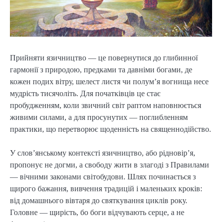
Прийняти язичництво — це повернутися до глибинної 
гармонії з природою, предками та давніми богами, де 
кожен подих вітру, шелест листя чи полум’я вогнища несе 
мудрість тисячоліть. Для початківців це стає 
пробудженням, коли звичний світ раптом наповнюється 
живими силами, а для просунутих — поглибленням 
практики, що перетворює щоденність на священнодійство.
У слов’янському контексті язичництво, або рідновір’я, 
пропонує не догми, а свободу жити в злагоді з Правилами 
— вічними законами світобудови. Шлях починається з 
щирого бажання, вивчення традицій і маленьких кроків: 
від домашнього вівтаря до святкування циклів року. 
Головне — щирість, бо боги відчувають серце, а не 