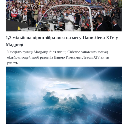
1,2 мільйона вірян зібралися на месу Папи Лева XIV у
Мадриді
У неділю вулиці Мадрида біля площі Сібелес заповнили понад
мільйон людей, щоб разом із Папою Римським Левом XIV взяти
участь…