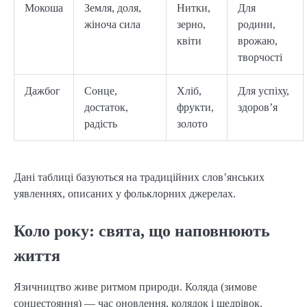
Мокоша
Земля, доля,
Нитки,
Для
жіноча сила
зерно,
родини,
квіти
врожаю,
творчості
Дажбог
Сонце,
Хліб,
Для успіху,
достаток,
фрукти,
здоров’я
радість
золото
Дані таблиці базуються на традиційних слов’янських 
уявленнях, описаних у фольклорних джерелах.
Коло року: свята, що наповнюють
життя
Язичництво живе ритмом природи. Коляда (зимове 
сонцестояння) — час оновлення, колядок і щедрівок. 