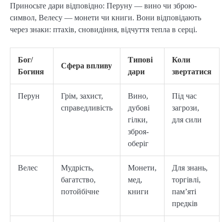
Приносьте дари відповідно: Перуну — вино чи зброю-
символ, Велесу — монети чи книги. Вони відповідають 
через знаки: птахів, сновидіння, відчуття тепла в серці.
Бог/
Типові
Коли
Сфера впливу
Богиня
дари
звертатися
Перун
Грім, захист,
Вино,
Під час
справедливість
дубові
загрози,
гілки,
для сили
зброя-
оберіг
Велес
Мудрість,
Монети,
Для знань,
багатство,
мед,
торгівлі,
потойбічне
книги
пам’яті
предків