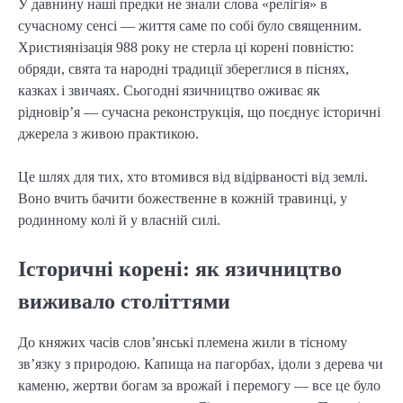
У давнину наші предки не знали слова «релігія» в 
сучасному сенсі — життя саме по собі було священним. 
Християнізація 988 року не стерла ці корені повністю: 
обряди, свята та народні традиції збереглися в піснях, 
казках і звичаях. Сьогодні язичництво оживає як 
рідновір’я — сучасна реконструкція, що поєднує історичні 
джерела з живою практикою.
Це шлях для тих, хто втомився від відірваності від землі. 
Воно вчить бачити божественне в кожній травинці, у 
родинному колі й у власній силі.
Історичні корені: як язичництво
виживало століттями
До княжих часів слов’янські племена жили в тісному 
зв’язку з природою. Капища на пагорбах, ідоли з дерева чи 
каменю, жертви богам за врожай і перемогу — все це було 