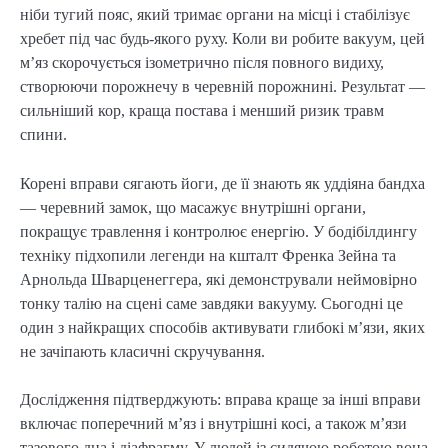
ніби тугий пояс, який тримає органи на місці і стабілізує
хребет під час будь-якого руху. Коли ви робите вакуум, цей
м’яз скорочується ізометрично після повного видиху,
створюючи порожнечу в черевній порожнині. Результат —
сильніший кор, краща постава і менший ризик травм
спини.
Корені вправи сягають йоги, де її знають як уддіяна бандха
— черевний замок, що масажує внутрішні органи,
покращує травлення і контролює енергію. У бодібілдингу
техніку підхопили легенди на кшталт Френка Зейна та
Арнольда Шварценеггера, які демонстрували неймовірно
тонку талію на сцені саме завдяки вакууму. Сьогодні це
один з найкращих способів активувати глибокі м’язи, яких
не зачіпають класичні скручування.
Дослідження підтверджують: вправа краще за інші вправи
включає поперечний м’яз і внутрішні косі, а також м’язи
тазового дна і діафрагму. У людей із сидячою роботою вона