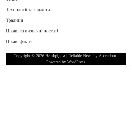
Технології та гаджети
Традиції
Цікаві та визначні постаті
Цікаві факти
Copyright © 2026
НетФрідом
| Reliable News by
Ascendoor
|
Powered by
WordPress
.