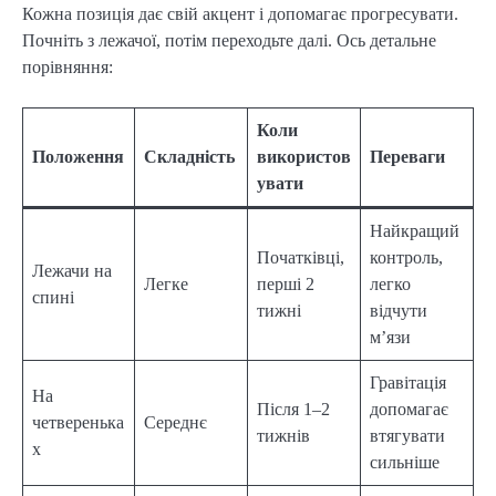
Кожна позиція дає свій акцент і допомагає прогресувати.
Почніть з лежачої, потім переходьте далі. Ось детальне
порівняння:
Коли
Положення
Складність
використов
Переваги
увати
Найкращий
Початківці,
контроль,
Лежачи на
Легке
перші 2
легко
спині
тижні
відчути
м’язи
Гравітація
На
Після 1–2
допомагає
четверенька
Середнє
тижнів
втягувати
х
сильніше