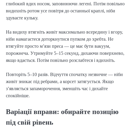
глибокий вдих носом, заповнюючи легені. Потім повільно
видихніть ротом усе повітря до останньої краплі, ніби
здуваєте кульку.
На видиху втягніть живіт максимально всередину і вгору,
ніби намагаєтеся доторкнутися пупком до хребта. Не
втягуйте просто м’язи преса — це має бути вакуум,
порожнеча. Утримуйте 5–15 секунд, дихаючи поверхнево,
якщо вдається. Потім повільно розслабтеся і вдихніть.
Повторіть 5–10 разів. Відчуття спочатку незвичне — ніби
живіт зникає під ребрами, а корсет затягується. Якщо
з’являється запаморочення, зменшіть час і дихайте
спокійніше.
Варіації вправи: обирайте позицію
під свій рівень