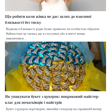
Що робити коли жінка не дає: шлях до взаємної
близькості без тиску
Відмова в близькості рідко буває примхою чи особистою образою.
Найчастіше це сигнал, що в стосунках або в житті жінки
накопичився…
Як упакувати букет з цукерок: покроковий майстер-
клас для початківців і майстрів
Букет з цукерок перетворює звичайні солодощі на справжній витвір