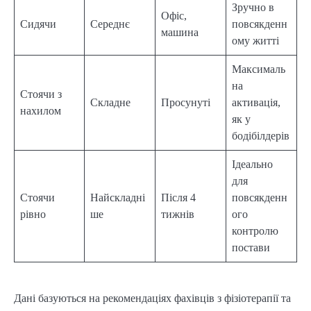
Зручно в
Офіс,
Сидячи
Середнє
повсякденн
машина
ому житті
Максималь
на
Стоячи з
Складне
Просунуті
активація,
нахилом
як у
бодібілдерів
Ідеально
для
Стоячи
Найскладні
Після 4
повсякденн
рівно
ше
тижнів
ого
контролю
постави
Дані базуються на рекомендаціях фахівців з фізіотерапії та