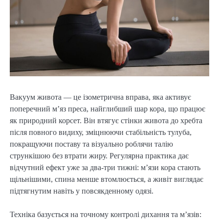
Вакуум живота — це ізометрична вправа, яка активує
поперечний м’яз преса, найглибший шар кора, що працює
як природний корсет. Він втягує стінки живота до хребта
після повного видиху, зміцнюючи стабільність тулуба,
покращуючи поставу та візуально роблячи талію
стрункішою без втрати жиру. Регулярна практика дає
відчутний ефект уже за два-три тижні: м’язи кора стають
щільнішими, спина менше втомлюється, а живіт виглядає
підтягнутим навіть у повсякденному одязі.
Техніка базується на точному контролі дихання та м’язів: