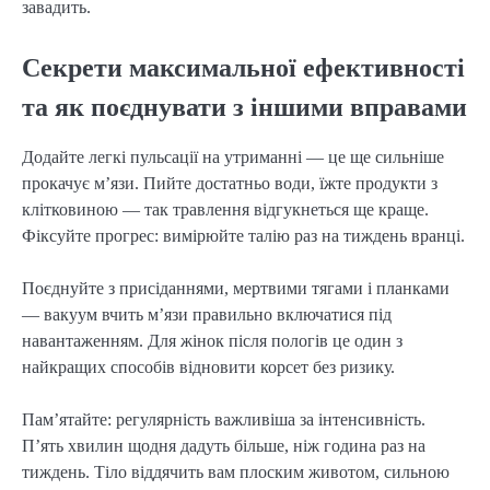
завадить.
Секрети максимальної ефективності
та як поєднувати з іншими вправами
Додайте легкі пульсації на утриманні — це ще сильніше
прокачує м’язи. Пийте достатньо води, їжте продукти з
клітковиною — так травлення відгукнеться ще краще.
Фіксуйте прогрес: вимірюйте талію раз на тиждень вранці.
Поєднуйте з присіданнями, мертвими тягами і планками
— вакуум вчить м’язи правильно включатися під
навантаженням. Для жінок після пологів це один з
найкращих способів відновити корсет без ризику.
Пам’ятайте: регулярність важливіша за інтенсивність.
П’ять хвилин щодня дадуть більше, ніж година раз на
тиждень. Тіло віддячить вам плоским животом, сильною