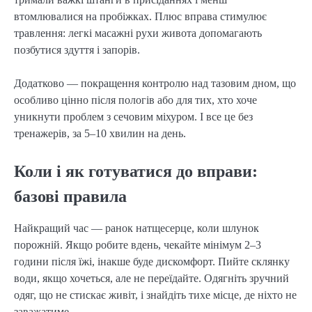
втомлювалися на пробіжках. Плюс вправа стимулює
травлення: легкі масажні рухи живота допомагають
позбутися здуття і запорів.
Додатково — покращення контролю над тазовим дном, що
особливо цінно після пологів або для тих, хто хоче
уникнути проблем з сечовим міхуром. І все це без
тренажерів, за 5–10 хвилин на день.
Коли і як готуватися до вправи:
базові правила
Найкращий час — ранок натщесерце, коли шлунок
порожній. Якщо робите вдень, чекайте мінімум 2–3
години після їжі, інакше буде дискомфорт. Пийте склянку
води, якщо хочеться, але не переїдайте. Одягніть зручний
одяг, що не стискає живіт, і знайдіть тихе місце, де ніхто не
заважатиме.