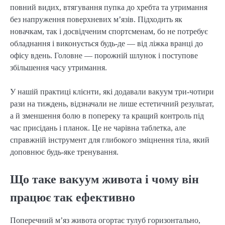
повний видих, втягування пупка до хребта та утримання
без напруження поверхневих м’язів. Підходить як
новачкам, так і досвідченим спортсменам, бо не потребує
обладнання і виконується будь-де — від ліжка вранці до
офісу вдень. Головне — порожній шлунок і поступове
збільшення часу утримання.
У нашій практиці клієнти, які додавали вакуум три-чотири
рази на тиждень, відзначали не лише естетичний результат,
а й зменшення болю в попереку та кращий контроль під
час присідань і планок. Це не чарівна таблетка, але
справжній інструмент для глибокого зміцнення тіла, який
доповнює будь-яке тренування.
Що таке вакуум живота і чому він
працює так ефективно
Поперечний м’яз живота огортає тулуб горизонтально,