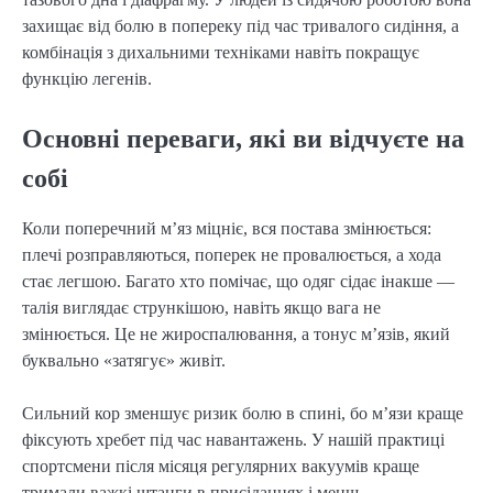
захищає від болю в попереку під час тривалого сидіння, а
комбінація з дихальними техніками навіть покращує
функцію легенів.
Основні переваги, які ви відчуєте на
собі
Коли поперечний м’яз міцніє, вся постава змінюється:
плечі розправляються, поперек не провалюється, а хода
стає легшою. Багато хто помічає, що одяг сідає інакше —
талія виглядає стрункішою, навіть якщо вага не
змінюється. Це не жироспалювання, а тонус м’язів, який
буквально «затягує» живіт.
Сильний кор зменшує ризик болю в спині, бо м’язи краще
фіксують хребет під час навантажень. У нашій практиці
спортсмени після місяця регулярних вакуумів краще
тримали важкі штанги в присіданнях і менш