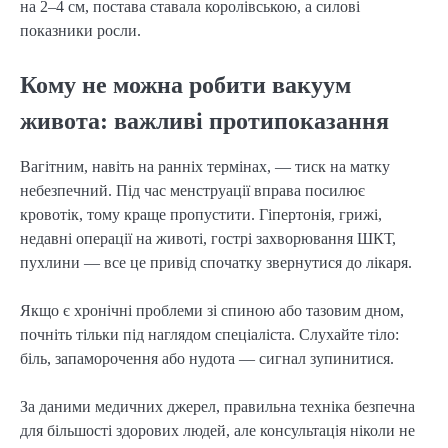
на 2–4 см, постава ставала королівською, а силові
показники росли.
Кому не можна робити вакуум
живота: важливі протипоказання
Вагітним, навіть на ранніх термінах, — тиск на матку
небезпечний. Під час менструації вправа посилює
кровотік, тому краще пропустити. Гіпертонія, грижі,
недавні операції на животі, гострі захворювання ШКТ,
пухлини — все це привід спочатку звернутися до лікаря.
Якщо є хронічні проблеми зі спиною або тазовим дном,
почніть тільки під наглядом спеціаліста. Слухайте тіло:
біль, запаморочення або нудота — сигнал зупинитися.
За даними медичних джерел, правильна техніка безпечна
для більшості здорових людей, але консультація ніколи не