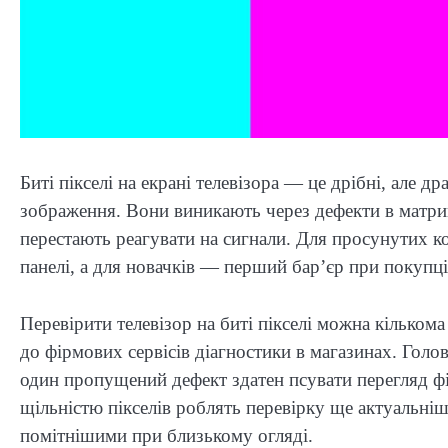
Биті пікселі на екрані телевізора — це дрібні, але д
зображення. Вони виникають через дефекти в матриці
перестають реагувати на сигнали. Для просунутих ко
панелі, а для новачків — перший бар’єр при покупц
Перевірити телевізор на биті пікселі можна кілько
до фірмових сервісів діагностики в магазинах. Голо
один пропущений дефект здатен псувати перегляд фі
щільністю пікселів роблять перевірку ще актуальніш
помітнішими при близькому огляді.