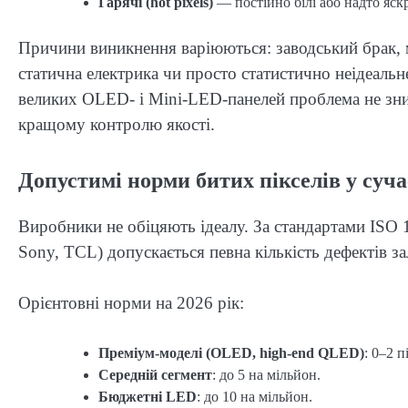
Гарячі (hot pixels)
— постійно білі або надто яскр
Причини виникнення варіюються: заводський брак, м
статична електрика чи просто статистично неідеаль
великих OLED- і Mini-LED-панелей проблема не зник
кращому контролю якості.
Допустимі норми битих пікселів у суча
Виробники не обіцяють ідеалу. За стандартами ISO 
Sony, TCL) допускається певна кількість дефектів за
Орієнтовні норми на 2026 рік:
Преміум-моделі (OLED, high-end QLED)
: 0–2 п
Середній сегмент
: до 5 на мільйон.
Бюджетні LED
: до 10 на мільйон.