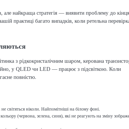
 але найкраща стратегія — виявити проблему до кінц
нашій практиці багато випадків, коли ретельна перевірк
вляються
літинка з рідкокристалічним шаром, керована транзист
тійно, у QLED чи LED — працює з підсвіткою. Коли
 гасне повністю.
не світяться ніколи. Найпомітніші на білому фоні.
ольору (червона, зелена, синя), які не реагують на зміну зображ