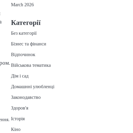
March 2026
я
а
Категорії
Без категорії
Бізнес та фінанси
Відпочинок
ором.
Військова тематика
Дім і сад
Домашнні улюбленці
Законодавство
Здоров'я
Історія
ення.
Кіно