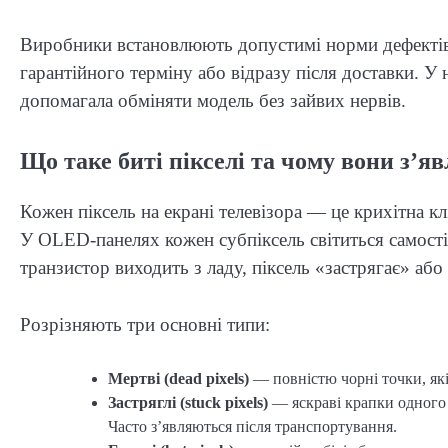
Виробники встановлюють допустимі норми дефектів,
гарантійного терміну або відразу після доставки. У 
допомагала обміняти модель без зайвих нервів.
Що таке биті пікселі та чому вони з’я
Кожен піксель на екрані телевізора — це крихітна к
У OLED-панелях кожен субпіксель світиться самос
транзистор виходить з ладу, піксель «застрягає» або
Розрізняють три основні типи:
Мертві (dead pixels)
— повністю чорні точки, які 
Застряглі (stuck pixels)
— яскраві крапки одного к
Часто з’являються після транспортування.