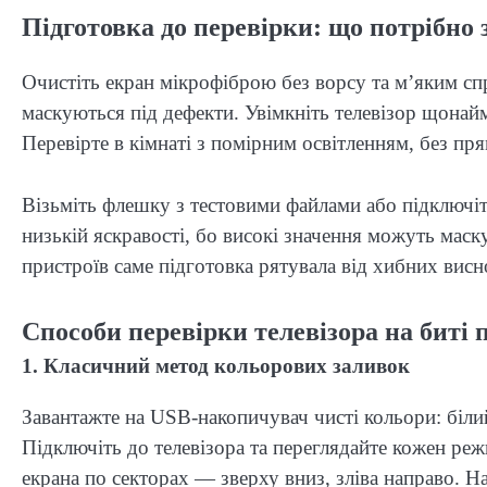
Підготовка до перевірки: що потрібно 
Очистіть екран мікрофіброю без ворсу та м’яким спр
маскуються під дефекти. Увімкніть телевізор щонай
Перевірте в кімнаті з помірним освітленням, без пр
Візьміть флешку з тестовими файлами або підключі
низькій яскравості, бо високі значення можуть мас
пристроїв саме підготовка рятувала від хибних висн
Способи перевірки телевізора на биті п
1. Класичний метод кольорових заливок
Завантажте на USB-накопичувач чисті кольори: білий
Підключіть до телевізора та переглядайте кожен ре
екрана по секторах — зверху вниз, зліва направо. Н