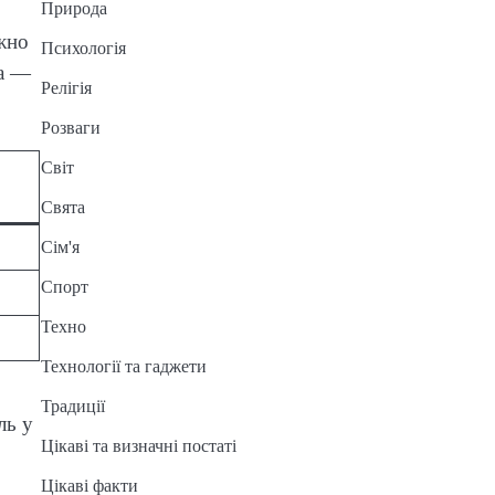
Природа
ежно
Психологія
на —
Релігія
Розваги
Світ
Свята
Сім'я
Спорт
Техно
Технології та гаджети
Традиції
ль у
Цікаві та визначні постаті
Цікаві факти