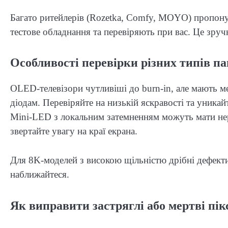
Багато ритейлерів (Rozetka, Comfy, MOYO) пропону
тестове обладнання та перевіряють при вас. Це зруч
Особливості перевірки різних типів п
OLED-телевізори чутливіші до burn-in, але мають м
діодам. Перевіряйте на низькій яскравості та уника
Mini-LED з локальним затемненням можуть мати нері
звертайте увагу на краї екрана.
Для 8K-моделей з високою щільністю дрібні дефекти
наближайтеся.
Як виправити застряглі або мертві пік