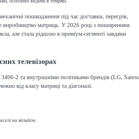
аві, особливо видимі в темряві.
еханічні пошкодження під час доставки, перегрів,
не виробництво матриць. У 2026 році з поширенням
ла, але стала рідшою в преміум-сегменті завдяки
сних телевізорах
13406-2 та внутрішніми політиками брендів (LG, Sams
лежно від класу матриці та діагоналі.
ікселі на мільйон.