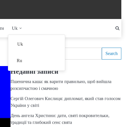
ти
Uk
Search
Uk
Search
Ru
Недавні записи
Пшенична каша: як варити правильно, щоб вийшла
розсипчастою і смачною
Сергій Олегович Кислиця: дипломат, який став голосом
України у світі
День ангела Христини: дати, святі покровительки,
традиції та глибокий сенс свята