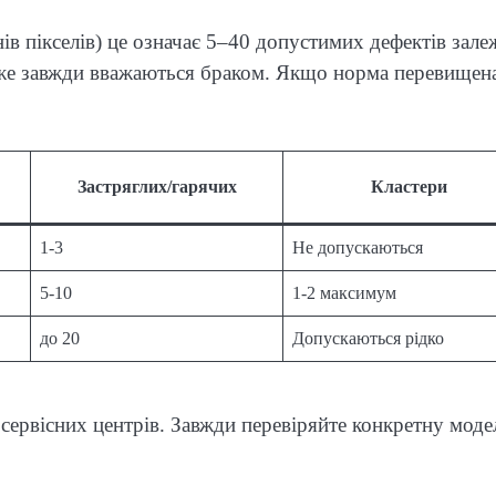
ів пікселів) це означає 5–40 допустимих дефектів зал
майже завжди вважаються браком. Якщо норма перевище
Застряглих/гарячих
Кластери
1-3
Не допускаються
5-10
1-2 максимум
до 20
Допускаються рідко
 сервісних центрів. Завжди перевіряйте конкретну моде