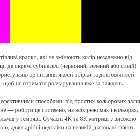
ратівливі крапки, які не змінюють колір незалежно від
, де окремі субпікселі (червоний, зелений або синій)
ристувачів це питання якості збірки та довговічності
і, щоб не отримати розчарування вже за тиждень.
ма ефективними способами: від простих кольорових зали
вне — робити це системно, на всіх режимах і кольорах,
льмів у темряві. Сучасні 4K та 8K матриці з високою
ою, адже дрібні недоліки на великій діагоналі стають