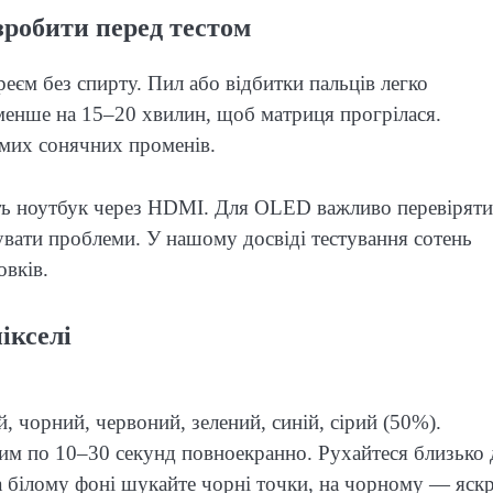
зробити перед тестом
еєм без спирту. Пил або відбитки пальців легко
менше на 15–20 хвилин, щоб матриця прогрілася.
ямих сонячних променів.
ть ноутбук через HDMI. Для OLED важливо перевіряти
кувати проблеми. У нашому досвіді тестування сотень
овків.
ікселі
, чорний, червоний, зелений, синій, сірий (50%).
жим по 10–30 секунд повноекранно. Рухайтеся близько 
а білому фоні шукайте чорні точки, на чорному — яскр