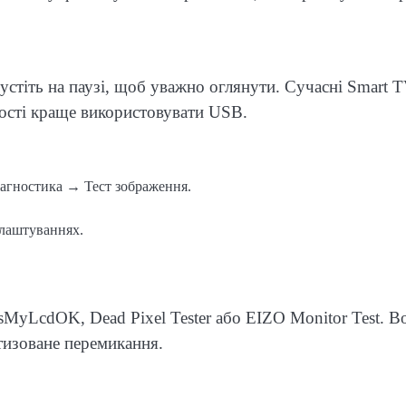
апустіть на паузі, щоб уважно оглянути. Сучасні Smart 
ності краще використовувати USB.
агностика → Тест зображення.
налаштуваннях.
sMyLcdOK, Dead Pixel Tester або EIZO Monitor Test. В
тизоване перемикання.