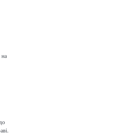
 на
до
аві.