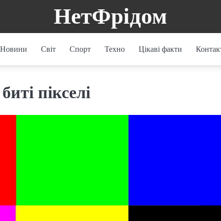
НетФрідом
Новини
Світ
Спорт
Техно
Цікаві факти
Контак
биті пікселі