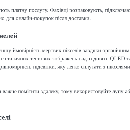
ють платну послугу. Фахівці розпаковують, підключа
но для онлайн-покупок після доставки.
анелей
еншу ймовірність мертвих пікселів завдяки органічним
йте статичних тестових зображень надто довго. QLED т
вномірність підсвітки, яку легко сплутати з пікселям
 важче помітити здалеку, тому використовуйте лупу а
селі