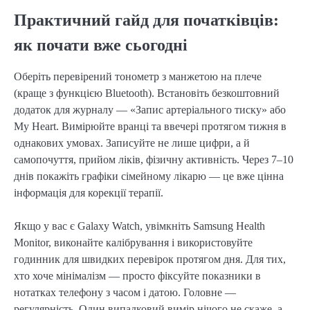
Практичний гайд для початківців:
як почати вже сьогодні
Оберіть перевірений тонометр з манжетою на плече
(краще з функцією Bluetooth). Встановіть безкоштовний
додаток для журналу — «Запис артеріального тиску» або
My Heart. Вимірюйте вранці та ввечері протягом тижня в
однакових умовах. Записуйте не лише цифри, а й
самопочуття, прийом ліків, фізичну активність. Через 7–10
днів покажіть графіки сімейному лікарю — це вже цінна
інформація для корекції терапії.
Якщо у вас є Galaxy Watch, увімкніть Samsung Health
Monitor, виконайте калібрування і використовуйте
годинник для швидких перевірок протягом дня. Для тих,
хто хоче мінімалізм — просто фіксуйте показники в
нотатках телефону з часом і датою. Головне —
регулярність. Один випадковий вимір нічого не скаже, а