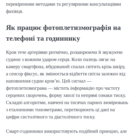
перевіреними методами та регулярними консультаціями
фахівця.
Як працює фотоплетизмографія на
телефоні та годиннику
Кров тече артеріями ритмічно, розширюючи й звужуючи
судини з кожним ударом серця. Коли палець лягає на
камеру смартфона, вбудований спалах світить крізь шкіру,
а сенсор фіксує, як змінюється відбиття світла залежно від
наповнення судин кров’ю. Цей сигнал —
фотоплетизмограма — містить інформацію про частоту
серцевих скорочень, форму хвилі та непрямі ознаки тиску.
Складні алгоритми, навчені на тисячах парних вимірювань
з еталонними тонометрами, перетворюють ці дані на
цифри систолічного та діастолічного тиску.
Смарт-годинники використовують подібний принцип, але