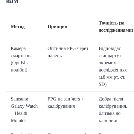
вам
Точність (за
Метод
Принцип
дослідженнями)
Камера
Оптична PPG через
Відповідає
смартфона
палець
стандарту в
(OptiBP-
окремих
подібні)
дослідженнях
(±8 мм рт. ст.
SD)
Samsung
PPG на зап’ястя +
Добра після
Galaxy Watch
калібрування
калібрування,
+ Health
близька до
Monitor
клінічної