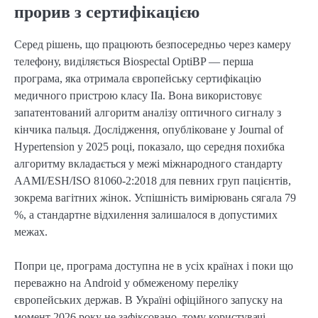
прорив з сертифікацією
Серед рішень, що працюють безпосередньо через камеру
телефону, виділяється Biospectal OptiBP — перша
програма, яка отримала європейську сертифікацію
медичного пристрою класу IIa. Вона використовує
запатентований алгоритм аналізу оптичного сигналу з
кінчика пальця. Дослідження, опубліковане у Journal of
Hypertension у 2025 році, показало, що середня похибка
алгоритму вкладається у межі міжнародного стандарту
AAMI/ESH/ISO 81060-2:2018 для певних груп пацієнтів,
зокрема вагітних жінок. Успішність вимірювань сягала 79
%, а стандартне відхилення залишалося в допустимих
межах.
Попри це, програма доступна не в усіх країнах і поки що
переважно на Android у обмеженому переліку
європейських держав. В Україні офіційного запуску на
момент 2026 року не зафіксовано, тому користувачі