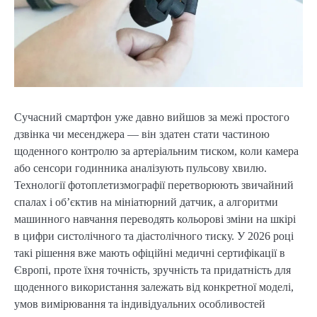
Сучасний смартфон уже давно вийшов за межі простого
дзвінка чи месенджера — він здатен стати частиною
щоденного контролю за артеріальним тиском, коли камера
або сенсори годинника аналізують пульсову хвилю.
Технології фотоплетизмографії перетворюють звичайний
спалах і об’єктив на мініатюрний датчик, а алгоритми
машинного навчання переводять кольорові зміни на шкірі
в цифри систолічного та діастолічного тиску. У 2026 році
такі рішення вже мають офіційні медичні сертифікації в
Європі, проте їхня точність, зручність та придатність для
щоденного використання залежать від конкретної моделі,
умов вимірювання та індивідуальних особливостей