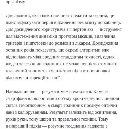
організму.
Для людини, яка тільки починає стежити за серцем, це
шанс зафіксувати перші відхилення без візиту до кабінету.
Для досвідченого користувача з гіпертонією — інструмент
для відстеження динаміки протягом місяців, виявлення
тригерів і підготовки до розмови з лікарем. Дослідження
останніх років показують, що окремі алгоритми вже
відповідають міжнародним стандартам точності, однак
жоден телефон чи годинник не може повністю замінити
класичний тонометр з манжетою під час постановки
діагнозу чи корекції терапії.
Найважливіше — розуміти межі технології. Камера
смартфона вловлює зміни об’єму крові через поглинання
світла гемоглобіном, а смарт-годинник поєднує оптичні
дані з калібруванням. Результат залежить від освітлення,
рухів руки, тону шкіри та правильної техніки. Тому
найкращий підхід — розумне поєднання гаджетів з