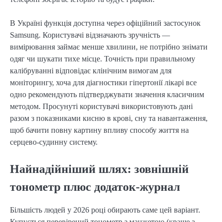
В Україні функція доступна через офіційний застосунок
Samsung. Користувачі відзначають зручність —
вимірювання займає менше хвилини, не потрібно знімати
одяг чи шукати тихе місце. Точність при правильному
калібруванні відповідає клінічним вимогам для
моніторингу, хоча для діагностики гіпертонії лікарі все
одно рекомендують підтверджувати значення класичним
методом. Просунуті користувачі використовують дані
разом з показниками кисню в крові, сну та навантаження,
щоб бачити повну картину впливу способу життя на
серцево-судинну систему.
Найнадійніший шлях: зовнішній
тонометр плюс додаток-журнал
Більшість людей у 2026 році обирають саме цей варіант.
Купується перевірений тонометр з манжетою (краще з