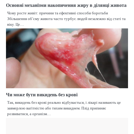
Основні механізми накопичення жиру в ділянці живота
Чому росте живіт: причини та ефективні способи боротьби
Збільшення об’єму живота часто турбує людей незалежно від статі та
віку. Це…
Чи може бути викидень без крові
Так, викидень без крові реально відбувається, і лікарі називають це
завмерлою вагітністю або тихим викиднем. Плід припиняє
розвиватися, а організм…