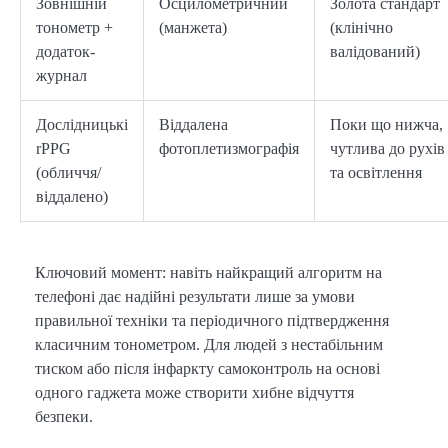
Зовнішній
Осцилометричний
Золота стандарт
тонометр +
(манжета)
(клінічно
додаток-
валідований)
журнал
Дослідницькі
Віддалена
Поки що нижча,
rPPG
фотоплетизмографія
чутлива до рухів
(обличчя/
та освітлення
віддалено)
Ключовий момент: навіть найкращий алгоритм на
телефоні дає надійні результати лише за умови
правильної техніки та періодичного підтвердження
класичним тонометром. Для людей з нестабільним
тиском або після інфаркту самоконтроль на основі
одного гаджета може створити хибне відчуття
безпеки.