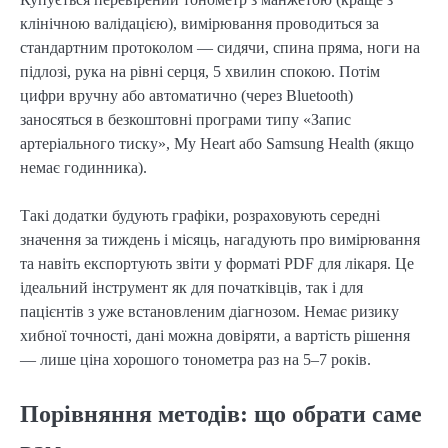
клінічною валідацією), вимірювання проводиться за
стандартним протоколом — сидячи, спина пряма, ноги на
підлозі, рука на рівні серця, 5 хвилин спокою. Потім
цифри вручну або автоматично (через Bluetooth)
заносяться в безкоштовні програми типу «Запис
артеріального тиску», My Heart або Samsung Health (якщо
немає годинника).
Такі додатки будують графіки, розраховують середні
значення за тиждень і місяць, нагадують про вимірювання
та навіть експортують звіти у форматі PDF для лікаря. Це
ідеальний інструмент як для початківців, так і для
пацієнтів з уже встановленим діагнозом. Немає ризику
хибної точності, дані можна довіряти, а вартість рішення
— лише ціна хорошого тонометра раз на 5–7 років.
Порівняння методів: що обрати саме