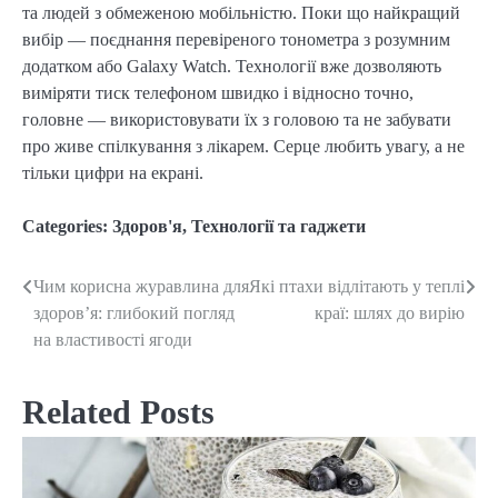
та людей з обмеженою мобільністю. Поки що найкращий
вибір — поєднання перевіреного тонометра з розумним
додатком або Galaxy Watch. Технології вже дозволяють
виміряти тиск телефоном швидко і відносно точно,
головне — використовувати їх з головою та не забувати
про живе спілкування з лікарем. Серце любить увагу, а не
тільки цифри на екрані.
Categories:
Здоров'я
,
Технології та гаджети
Чим корисна журавлина для
Які птахи відлітають у теплі
Post
здоров’я: глибокий погляд
краї: шлях до вирію
navigation
на властивості ягоди
Related Posts