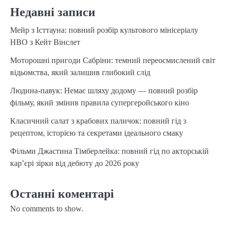
Недавні записи
Мейр з Істтауна: повний розбір культового мінісеріалу
HBO з Кейт Вінслет
Моторошні пригоди Сабріни: темний переосмислений світ
відьомства, який залишив глибокий слід
Людина-павук: Немає шляху додому — повний розбір
фільму, який змінив правила супергеройського кіно
Класичний салат з крабових паличок: повний гід з
рецептом, історією та секретами ідеального смаку
Фільми Джастина Тімберлейка: повний гід по акторській
кар’єрі зірки від дебюту до 2026 року
Останні коментарі
No comments to show.