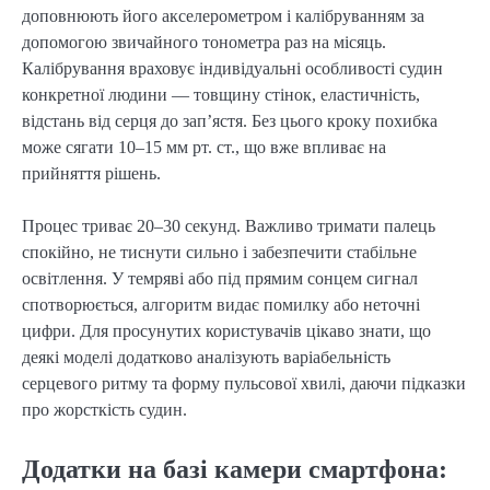
доповнюють його акселерометром і калібруванням за
допомогою звичайного тонометра раз на місяць.
Калібрування враховує індивідуальні особливості судин
конкретної людини — товщину стінок, еластичність,
відстань від серця до зап’ястя. Без цього кроку похибка
може сягати 10–15 мм рт. ст., що вже впливає на
прийняття рішень.
Процес триває 20–30 секунд. Важливо тримати палець
спокійно, не тиснути сильно і забезпечити стабільне
освітлення. У темряві або під прямим сонцем сигнал
спотворюється, алгоритм видає помилку або неточні
цифри. Для просунутих користувачів цікаво знати, що
деякі моделі додатково аналізують варіабельність
серцевого ритму та форму пульсової хвилі, даючи підказки
про жорсткість судин.
Додатки на базі камери смартфона: