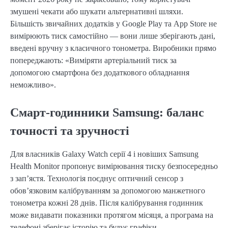
змушені чекати або шукати альтернативні шляхи.
Більшість звичайних додатків у Google Play та App Store не
вимірюють тиск самостійно — вони лише зберігають дані,
введені вручну з класичного тонометра. Виробники прямо
попереджають: «Виміряти артеріальний тиск за
допомогою смартфона без додаткового обладнання
неможливо».
Смарт-годинники Samsung: баланс
точності та зручності
Для власників Galaxy Watch серії 4 і новіших Samsung
Health Monitor пропонує вимірювання тиску безпосередньо
з зап’ястя. Технологія поєднує оптичний сенсор з
обов’язковим калібруванням за допомогою манжетного
тонометра кожні 28 днів. Після калібрування годинник
може видавати показники протягом місяця, а програма на
телефоні зберігає історію та будує графіки.