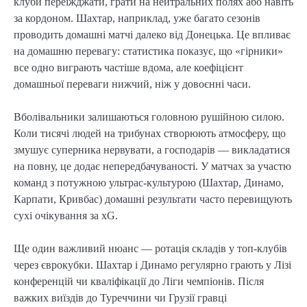
клуби переїжджати, грати на нейтральних полях або навіть
за кордоном. Шахтар, наприклад, уже багато сезонів
проводить домашні матчі далеко від Донецька. Це впливає
на домашню перевагу: статистика показує, що «гірники»
все одно виграють частіше вдома, але коефіцієнт
домашньої переваги нижчий, ніж у довоєнні часи.
Вболівальники залишаються головною рушійною силою.
Коли тисячі людей на трибунах створюють атмосферу, що
змушує суперника нервувати, а господарів — викладатися
на повну, це додає непередбачуваності. У матчах за участю
команд з потужною ультрас-культурою (Шахтар, Динамо,
Карпати, Кривбас) домашні результати часто перевищують
сухі очікування за xG.
Ще один важливий нюанс — ротація складів у топ-клубів
через єврокубки. Шахтар і Динамо регулярно грають у Лізі
конференцій чи кваліфікації до Ліги чемпіонів. Після
важких виїздів до Туреччини чи Грузії гравці