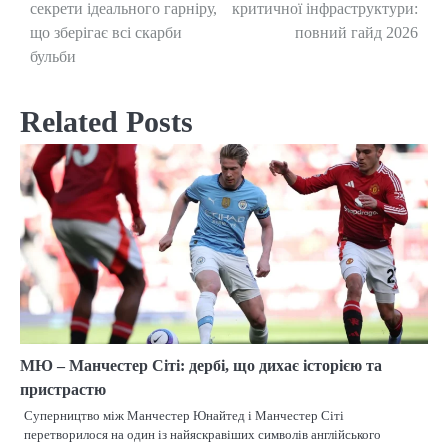
секрети ідеального гарніру,
критичної інфраструктури:
navigation
що зберігає всі скарби
повний гайд 2026
бульби
Related Posts
МЮ – Манчестер Сіті: дербі, що дихає історією та
пристрастю
Суперництво між Манчестер Юнайтед і Манчестер Сіті
перетворилося на один із найяскравіших символів англійського