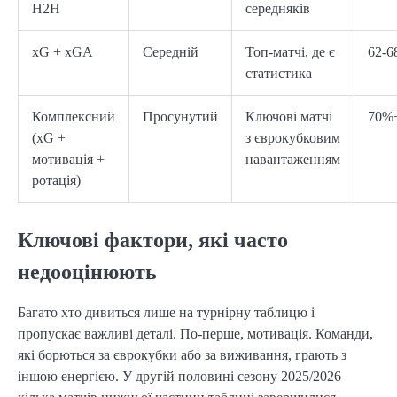
H2H
середняків
xG + xGA
Середній
Топ-матчі, де є
62-
статистика
Комплексний
Просунутий
Ключові матчі
70%
(xG +
з єврокубковим
мотивація +
навантаженням
ротація)
Ключові фактори, які часто
недооцінюють
Багато хто дивиться лише на турнірну таблицю і
пропускає важливі деталі. По-перше, мотивація. Команди,
які борються за єврокубки або за виживання, грають з
іншою енергією. У другій половині сезону 2025/2026