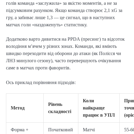
голів команда «заслужила» за якістю моментів, а не за
підсумковим рахунком. Якщо команда створює 2,1 xG за
гру, а забиває лише 1,3 — це сигнал, що в наступних
матчах голи «наздоженуть» статистику.
Додатково варто дивитися на PPDA (пресинг) та відсоток
володіння м’ячем у різних зонах. Команди, які вміють
швидко переходити від оборони до атаки (як Полісся чи
ЛНЗ минулого сезону), часто перевершують очікування
саме в матчах проти фаворитів.
Ось приклад порівняння підходів:
Коли
При
Рівень
Метод
найкраще
точн
складності
працює в УПЛ
(орі
Форма +
Початковий
Матчі
55-