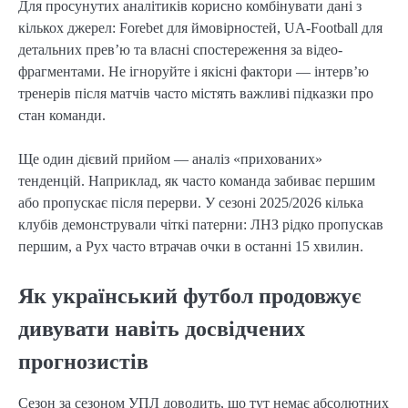
Для просунутих аналітиків корисно комбінувати дані з
кількох джерел: Forebet для ймовірностей, UA-Football для
детальних прев’ю та власні спостереження за відео-
фрагментами. Не ігноруйте і якісні фактори — інтерв’ю
тренерів після матчів часто містять важливі підказки про
стан команди.
Ще один дієвий прийом — аналіз «прихованих»
тенденцій. Наприклад, як часто команда забиває першим
або пропускає після перерви. У сезоні 2025/2026 кілька
клубів демонстрували чіткі патерни: ЛНЗ рідко пропускав
першим, а Рух часто втрачав очки в останні 15 хвилин.
Як український футбол продовжує
дивувати навіть досвідчених
прогнозистів
Сезон за сезоном УПЛ доводить, що тут немає абсолютних