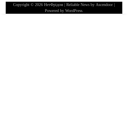
Copyright © 2026
НетФрідом
| Reliable News by
Ascendoor
|
Powered by
WordPress
.