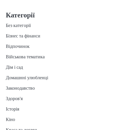
Категорії
Без категорії
Бізнес та фінанси
Відпочинок
Військова тематика
Дім і сад
Домашнні улюбленці
Законодавство
Здоров'я
Історія
Кіно
Краса та догляд