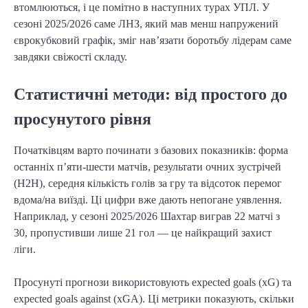
втомлюються, і це помітно в наступних турах УПЛ. У
сезоні 2025/2026 саме ЛНЗ, який мав менш напружений
єврокубковий графік, зміг нав’язати боротьбу лідерам саме
завдяки свіжості складу.
Статистичні методи: від простого до
просунутого рівня
Початківцям варто починати з базових показників: форма
останніх п’яти-шести матчів, результати очних зустрічей
(H2H), середня кількість голів за гру та відсоток перемог
вдома/на виїзді. Ці цифри вже дають непогане уявлення.
Наприклад, у сезоні 2025/2026 Шахтар виграв 22 матчі з
30, пропустивши лише 21 гол — це найкращий захист
ліги.
Просунуті прогнози використовують expected goals (xG) та
expected goals against (xGA). Ці метрики показують, скільки