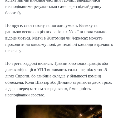
кілька матчів нижньої частини таблиці завершилися
несподіваними результатами саме через відчайдушну
боротьбу.
По-друге, стан газону та погодні умови. Взимку та
ранньою весною в різних регіонах України поля сильно
відрізняються. Матчі в Житомирі чи Черкасах можуть
проходити на важкому полі, де технічні команди втрачають
перевагу.
По-третє, кадрові нюанси. Травми ключових гравців або
дискваліфікації в УПЛ впливають сильніше, ніж у топ-5
лігах Європи, бо глибина складів у більшості команд
обмежена. Коли Шахтар або Динамо втрачають двох-трьох
лідерів перед матчем з середняком, ймовірність
несподіванки зростає.