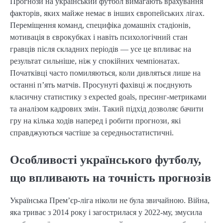
Прогнози на український футбол вимагають врахування
факторів, яких майже немає в інших європейських лігах.
Переміщення команд, специфіка домашніх стадіонів,
мотивація в єврокубках і навіть психологічний стан
гравців після складних періодів — усе це впливає на
результат сильніше, ніж у спокійних чемпіонатах.
Початківці часто помиляються, коли дивляться лише на
останні п’ять матчів. Просунуті фахівці ж поєднують
класичну статистику з expected goals, пресинг-метриками
та аналізом кадрових змін. Такий підхід дозволяє бачити
гру на кілька ходів наперед і робити прогнози, які
справджуються частіше за середньостатистичні.
Особливості українського футболу,
що впливають на точність прогнозів
Українська Прем’єр-ліга ніколи не була звичайною. Війна,
яка триває з 2014 року і загострилася у 2022-му, змусила