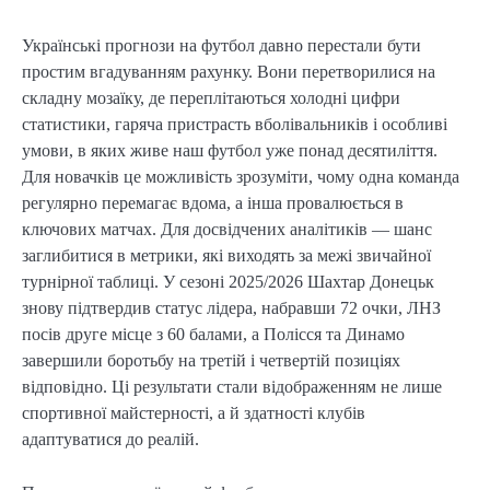
Українські прогнози на футбол давно перестали бути
простим вгадуванням рахунку. Вони перетворилися на
складну мозаїку, де переплітаються холодні цифри
статистики, гаряча пристрасть вболівальників і особливі
умови, в яких живе наш футбол уже понад десятиліття.
Для новачків це можливість зрозуміти, чому одна команда
регулярно перемагає вдома, а інша провалюється в
ключових матчах. Для досвідчених аналітиків — шанс
заглибитися в метрики, які виходять за межі звичайної
турнірної таблиці. У сезоні 2025/2026 Шахтар Донецьк
знову підтвердив статус лідера, набравши 72 очки, ЛНЗ
посів друге місце з 60 балами, а Полісся та Динамо
завершили боротьбу на третій і четвертій позиціях
відповідно. Ці результати стали відображенням не лише
спортивної майстерності, а й здатності клубів
адаптуватися до реалій.