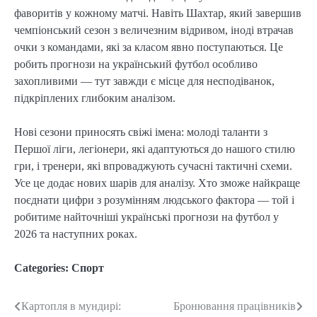
фаворитів у кожному матчі. Навіть Шахтар, який завершив
чемпіонський сезон з величезним відривом, іноді втрачав
очки з командами, які за класом явно поступаються. Це
робить прогнози на український футбол особливо
захопливими — тут завжди є місце для несподіванок,
підкріплених глибоким аналізом.
Нові сезони приносять свіжі імена: молоді таланти з
Першої ліги, легіонери, які адаптуються до нашого стилю
гри, і тренери, які впроваджують сучасні тактичні схеми.
Усе це додає нових шарів для аналізу. Хто зможе найкраще
поєднати цифри з розумінням людського фактора — той і
робитиме найточніші українські прогнози на футбол у
2026 та наступних роках.
Categories:
Спорт
Картопля в мундирі:
Бронювання працівників
Post