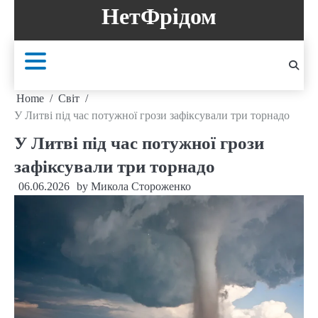
Skip
НетФрідом
to
content
Home
Світ
У Литві під час потужної грози зафіксували три торнадо
У Литві під час потужної грози
зафіксували три торнадо
06.06.2026
by
Микола Стороженко