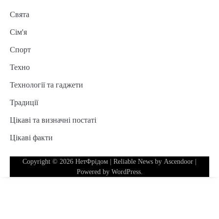
Свята
Сім'я
Спорт
Техно
Технології та гаджети
Традиції
Цікаві та визначні постаті
Цікаві факти
Copyright © 2026
НетФрідом
| Reliable News by
Ascendoor
|
Powered by
WordPress
.