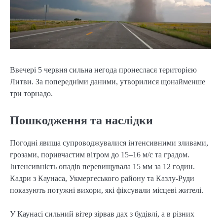
Ввечері 5 червня сильна негода пронеслася територією
Литви. За попередніми даними, утворилися щонайменше
три торнадо.
Пошкодження та наслідки
Погодні явища супроводжувалися інтенсивними зливами,
грозами, поривчастим вітром до 15–16 м/с та градом.
Інтенсивність опадів перевищувала 15 мм за 12 годин.
Кадри з Каунаса, Укмергеського району та Казлу-Руди
показують потужні вихори, які фіксували місцеві жителі.
У Каунасі сильний вітер зірвав дах з будівлі, а в різних