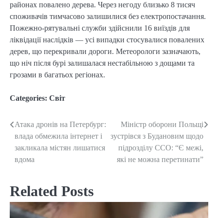
районах повалено дерева. Через негоду близько 8 тисяч
споживачів тимчасово залишилися без електропостачання.
Пожежно-рятувальні служби здійснили 16 виїздів для
ліквідації наслідків — усі випадки стосувалися повалених
дерев, що перекривали дороги. Метеорологи зазначають,
що ніч після бурі залишалася нестабільною з дощами та
грозами в багатьох регіонах.
Categories:
Світ
Атака дронів на Петербург:
Міністр оборони Польщі
Post
влада обмежила інтернет і
зустрівся з Будановим щодо
navigation
закликала містян лишатися
підрозділу ССО: “Є межі,
вдома
які не можна перетинати”
Related Posts