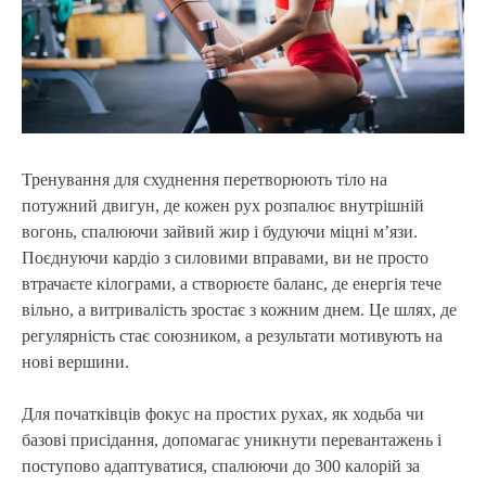
Тренування для схуднення перетворюють тіло на
потужний двигун, де кожен рух розпалює внутрішній
вогонь, спалюючи зайвий жир і будуючи міцні м’язи.
Поєднуючи кардіо з силовими вправами, ви не просто
втрачаєте кілограми, а створюєте баланс, де енергія тече
вільно, а витривалість зростає з кожним днем. Це шлях, де
регулярність стає союзником, а результати мотивують на
нові вершини.
Для початківців фокус на простих рухах, як ходьба чи
базові присідання, допомагає уникнути перевантажень і
поступово адаптуватися, спалюючи до 300 калорій за