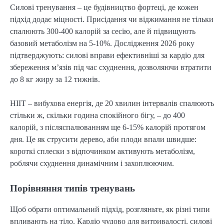
Силові тренування – це будівництво фортеці, де кожен
підхід додає міцності. Присідання чи віджимання не тільки
спалюють 300-400 калорій за сесію, але й підвищують
базовий метаболізм на 5-10%. Дослідження 2026 року
підтверджують: силові вправи ефективніші за кардіо для
збереження м’язів під час схуднення, дозволяючи втратити
до 8 кг жиру за 12 тижнів.
HIIT – вибухова енергія, де 20 хвилин інтервалів спалюють
стільки ж, скільки година спокійного бігу, – до 400
калорій, з післяспалюванням ще 6-15% калорій протягом
дня. Це як струсити дерево, аби плоди впали швидше:
короткі сплески з відпочинком активують метаболізм,
роблячи схуднення динамічним і захоплюючим.
Порівняння типів тренувань
Щоб обрати оптимальний підхід, розгляньте, як різні типи
впливають на тіло. Кардіо чудово для витривалості, силові