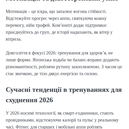
Мотивація – це іскра, що запалює вогонь стійкості.
Відстежуйте прогрес через аппи, святкуючи кожну
перемогу, ніби трофей. Ком’юніті додає підтримки:
приєднуйтесь до груп, де історії надихають, як вітер у
вітрила.
Довголіття в фокусі 2026: тренування для здоров’я, не
лише форми. Японська ходьба чи баланс-вправи додають
різноманітності, роблячи рутину захоплюючою. З часом це
стає звичкою, де тіло дякує енергією та силою.
Сучасні тенденції в тренуваннях для
схуднення 2026
У 2026 носимі технології, як смарт-годинники, стають
провідниками, відстежуючи калорії та пульс у реальному
часі. Фітнес для старших і мобільні аппи роблять