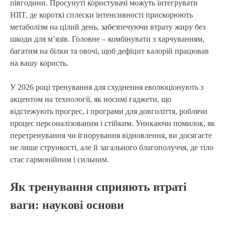
півгодини. Просунуті користувачі можуть інтегрувати
HIIT, де короткі сплески інтенсивності прискорюють
метаболізм на цілий день, забезпечуючи втрату жиру без
шкоди для м’язів. Головне – комбінувати з харчуванням,
багатим на білки та овочі, щоб дефіцит калорій працював
на вашу користь.
У 2026 році тренування для схуднення еволюціонують з
акцентом на технології, як носимі гаджети, що
відстежують прогрес, і програми для довголіття, роблячи
процес персоналізованим і стійким. Уникаючи помилок, як
перетренування чи ігнорування відновлення, ви досягаєте
не лише стрункості, але й загального благополуччя, де тіло
стає гармонійним і сильним.
Як тренування сприяють втраті
ваги: наукові основи