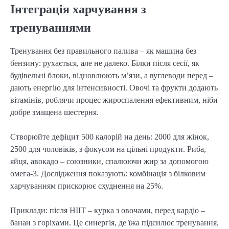
Інтеграція харчування з
тренуваннями
Тренування без правильного палива – як машина без
бензину: рухається, але не далеко. Білки після сесії, як
будівельні блоки, відновлюють м’язи, а вуглеводи перед –
дають енергію для інтенсивності. Овочі та фрукти додають
вітамінів, роблячи процес жироспалення ефективним, ніби
добре змащена шестерня.
Створюйте дефіцит 500 калорій на день: 2000 для жінок,
2500 для чоловіків, з фокусом на цільні продукти. Риба,
яйця, авокадо – союзники, спалюючи жир за допомогою
омега-3. Дослідження показують: комбінація з білковим
харчуванням прискорює схуднення на 25%.
Приклади: після HIIT – курка з овочами, перед кардіо –
банан з горіхами. Це синергія, де їжа підсилює тренування,