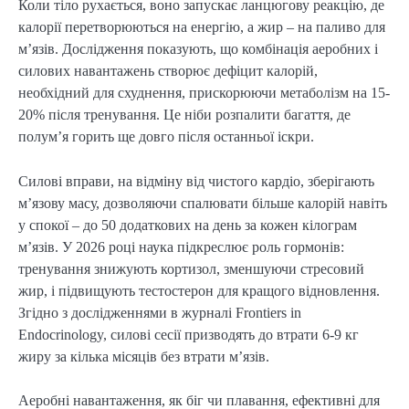
Коли тіло рухається, воно запускає ланцюгову реакцію, де
калорії перетворюються на енергію, а жир – на паливо для
м’язів. Дослідження показують, що комбінація аеробних і
силових навантажень створює дефіцит калорій,
необхідний для схуднення, прискорюючи метаболізм на 15-
20% після тренування. Це ніби розпалити багаття, де
полум’я горить ще довго після останньої іскри.
Силові вправи, на відміну від чистого кардіо, зберігають
м’язову масу, дозволяючи спалювати більше калорій навіть
у спокої – до 50 додаткових на день за кожен кілограм
м’язів. У 2026 році наука підкреслює роль гормонів:
тренування знижують кортизол, зменшуючи стресовий
жир, і підвищують тестостерон для кращого відновлення.
Згідно з дослідженнями в журналі Frontiers in
Endocrinology, силові сесії призводять до втрати 6-9 кг
жиру за кілька місяців без втрати м’язів.
Аеробні навантаження, як біг чи плавання, ефективні для