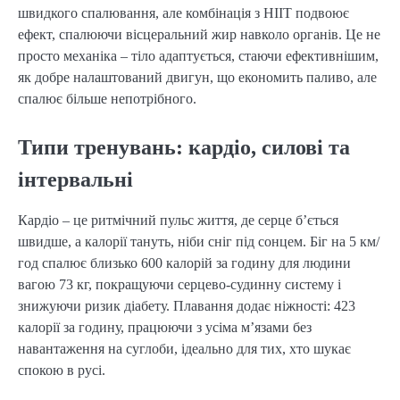
швидкого спалювання, але комбінація з HIIT подвоює
ефект, спалюючи вісцеральний жир навколо органів. Це не
просто механіка – тіло адаптується, стаючи ефективнішим,
як добре налаштований двигун, що економить паливо, але
спалює більше непотрібного.
Типи тренувань: кардіо, силові та
інтервальні
Кардіо – це ритмічний пульс життя, де серце б’ється
швидше, а калорії тануть, ніби сніг під сонцем. Біг на 5 км/
год спалює близько 600 калорій за годину для людини
вагою 73 кг, покращуючи серцево-судинну систему і
знижуючи ризик діабету. Плавання додає ніжності: 423
калорії за годину, працюючи з усіма м’язами без
навантаження на суглоби, ідеально для тих, хто шукає
спокою в русі.