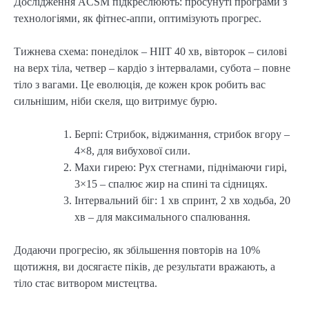
Дослідження ACSM підкреслюють: просунуті програми з
технологіями, як фітнес-аппи, оптимізують прогрес.
Тижнева схема: понеділок – HIIT 40 хв, вівторок – силові
на верх тіла, четвер – кардіо з інтервалами, субота – повне
тіло з вагами. Це еволюція, де кожен крок робить вас
сильнішим, ніби скеля, що витримує бурю.
Берпі: Стрибок, віджимання, стрибок вгору –
4×8, для вибухової сили.
Махи гирею: Рух стегнами, піднімаючи гирі,
3×15 – спалює жир на спині та сідницях.
Інтервальний біг: 1 хв спринт, 2 хв ходьба, 20
хв – для максимального спалювання.
Додаючи прогресію, як збільшення повторів на 10%
щотижня, ви досягаєте піків, де результати вражають, а
тіло стає витвором мистецтва.