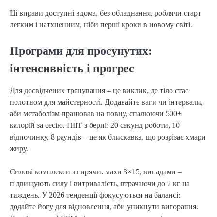
Ці вправи доступні вдома, без обладнання, роблячи старт
легким і натхненним, ніби перші кроки в новому світі.
Програми для просунутих:
інтенсивність і прогрес
Для досвідчених тренування – це виклик, де тіло стає
полотном для майстерності. Додавайте ваги чи інтервали,
аби метаболізм працював на повну, спалюючи 500+
калорій за сесію. HIIT з берпі: 20 секунд роботи, 10
відпочинку, 8 раундів – це як блискавка, що розрізає хмари
жиру.
Силові комплекси з гирями: махи 3×15, випадами –
підвищують силу і витривалість, втрачаючи до 2 кг на
тиждень. У 2026 тенденції фокусуються на балансі:
додайте йогу для відновлення, аби уникнути вигорання.