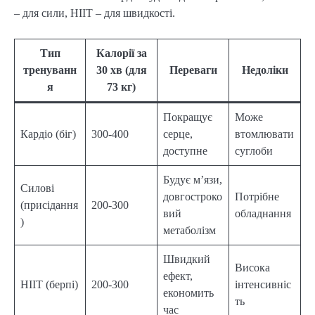
– для сили, HIIT – для швидкості.
Тип
Калорії за
тренуванн
30 хв (для
Переваги
Недоліки
я
73 кг)
Покращує
Може
Кардіо (біг)
300-400
серце,
втомлювати
доступне
суглоби
Будує м’язи,
Силові
довгостроко
Потрібне
(присідання
200-300
вий
обладнання
)
метаболізм
Швидкий
Висока
ефект,
HIIT (берпі)
200-300
інтенсивніс
економить
ть
час