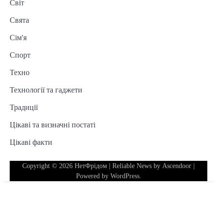
Світ
Свята
Сім'я
Спорт
Техно
Технології та гаджети
Традиції
Цікаві та визначні постаті
Цікаві факти
Copyright © 2026
НетФрідом
| Reliable News by
Ascendoor
|
Powered by
WordPress
.