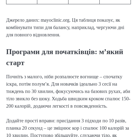
Джерело даних: mayoclinic.org. Ця таблиця показує, як
комбінувати типи для балансу, наприклад, чергуючи дні
для повного відновлення.
Програми для початківців: м’який
старт
Почніть з малого, ніби розпалюєте вогнище – спочатку
іскра, потім полум’я. Для новачків ідеально 3 сесії на
тиждень по 30 хвилин, фокусуючись на базових рухах, аби
тіло звикло без шоку. Ходьба швидким кроком спалює 150-
200 калорій, додаючи легкості в повсякденність.
Додайте прості вправи: присідання 3 підходи по 10 разів,
планка 20 секунд – це зміцнює кор і спалює 100 калорій за
10 хвилин. Поступово збільшуйте, слухаючи тіло, як