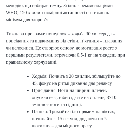
мелодію, що набирає темпу. Згідно з рекомендаціями
WHO, 150 хвилин помірної активності на тиждень –
мінімум для здоров’я.
Тижнева програма: понеділок – ходьба 30 хв, середа –
присідання та віджимання від стіни, п’ятниця – плавання
чи велосипед. Це створює основу, де мотивація росте з
першими результатами, втрачаючи 0.5-1 кг на тиждень при
правильному харчуванні.
Ходьба: Почніть з 20 хвилин, збільшуйте до
45, фокус на ритмі дихання для релаксу.
Присідання: Ноги на ширині плечей,
опускайтеся, ніби сідаєте на стілець, 3×10 –
зміцнює ноги та сідниці.
Планка: Тримайте тіло прямим на ліктях,
починайте з 15 секунд, додаючи по 5
щотижня – для міцного пресу.