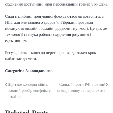
схуднення доступним, ніби персональний тренер у кишені.
Сила в глибині: тренування фокусуються на довголітті, з
HIIT для ментального здоров’я. Гібридні програми
поєднують онлайн і офлайн, додаючи гнучкості. Це ера, де
технології та наука роблять схуднення розумним і
ефективним.
Регулярність – ключ до перетворення, де кожен крок
наближає до мети.
Categories:
Законодавство
Що таке холодна війна:
Санкції проти РФ: повний
Post
повний розбір конфлікту
огляд впливу та перспектив
navigation
століття
Related Posts