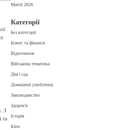
March 2026
Категорії
жої
Без категорії
их
Бізнес та фінанси
Відпочинок
Військова тематика
Дім і сад
Домашнні улюбленці
Законодавство
Здоров'я
. З
Історія
 та
Кіно