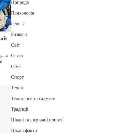
Природа
Психологія
Релігія
Розваги
чий
Світ
рі, а
Свята
ні
Сім'я
Спорт
Техно
Технології та гаджети
Традиції
Цікаві та визначні постаті
Цікаві факти