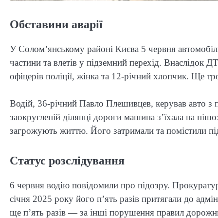
Обставини аварії
У Солом’янському районі Києва 5 червня автомобіль
частини та влетів у підземний перехід. Внаслідок Д
офіцерів поліції, жінка та 12-річний хлопчик. Ще т
Водій, 36-річний Павло Плешивцев, керував авто з
заокругленій ділянці дороги машина з’їхала на пішох
загрожують життю. Його затримали та помістили під
Статус розслідування
6 червня водію повідомили про підозру. Прокуратур
січня 2025 року його п’ять разів притягали до адмі
ще п’ять разів — за інші порушення правил дорожнь