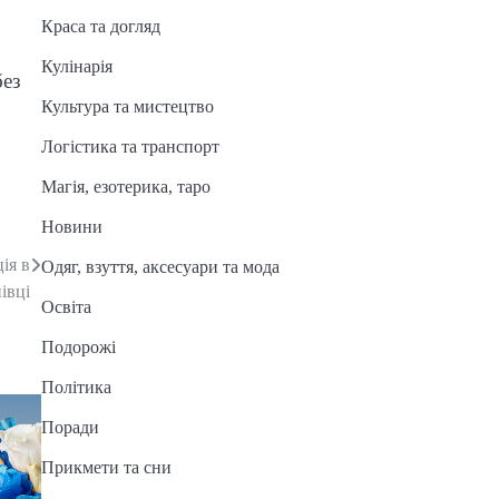
Краса та догляд
Кулінарія
без
Культура та мистецтво
Логістика та транспорт
Магія, езотерика, таро
Новини
ія в
Одяг, взуття, аксесуари та мода
івці
Освіта
Подорожі
Політика
Поради
Прикмети та сни