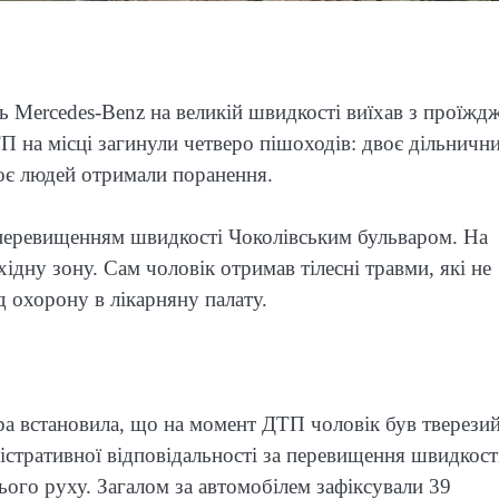
 Mercedes-Benz на великій швидкості виїхав з проїжд
ТП на місці загинули четверо пішоходів: двоє дільничн
роє людей отримали поранення.
 перевищенням швидкості Чоколівським бульваром. На
ідну зону. Сам чоловік отримав тілесні травми, які не
 охорону в лікарняну палату.
а встановила, що на момент ДТП чоловік був тверезий
ністративної відповідальності за перевищення швидкості
ого руху. Загалом за автомобілем зафіксували 39