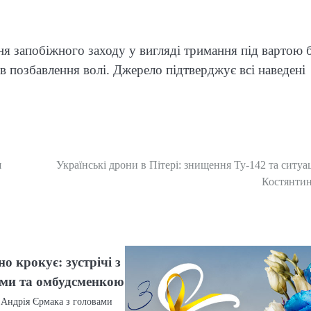
я запобіжного заходу у вигляді тримання під вартою 
в позбавлення волі. Джерело підтверджує всі наведені
я
Українські дрони в Пітері: знищення Ту-142 та ситуац
Костянтин
о крокує: зустрічі з
ми та омбудсменкою
 Андрія Єрмака з головами