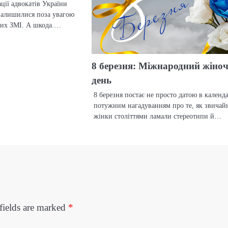
ції адвокатів України
залишилися поза увагою
ьких ЗМІ. А шкода.…
8 березня: Міжнародний жіно
день
8 березня постає не просто датою в календа
потужним нагадуванням про те, як звичай
жінки століттями ламали стереотипи й…
fields are marked
*