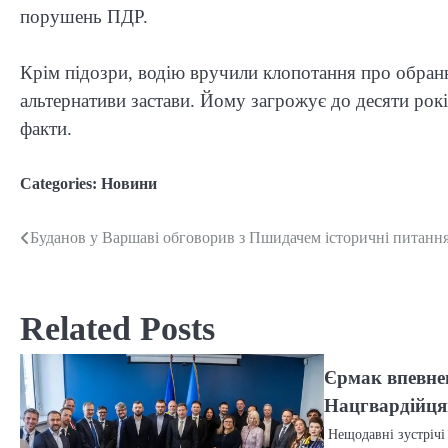
порушень ПДР.
Крім підозри, водію вручили клопотання про обранн
альтернативи застави. Йому загрожує до десяти рокі
факти.
Categories:
Новини
Буданов у Варшаві обговорив з Пшидачем історичні питанн
Post
navigation
Related Posts
Єрмак впевнен
Нацгвардійця
Нещодавні зустрічі