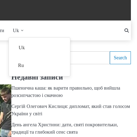
ти
Uk
Search
Uk
Search
Ru
Недавні записи
Пшенична каша: як варити правильно, щоб вийшла
розсипчастою і смачною
Сергій Олегович Кислиця: дипломат, який став голосом
України у світі
День ангела Христини: дати, святі покровительки,
традиції та глибокий сенс свята