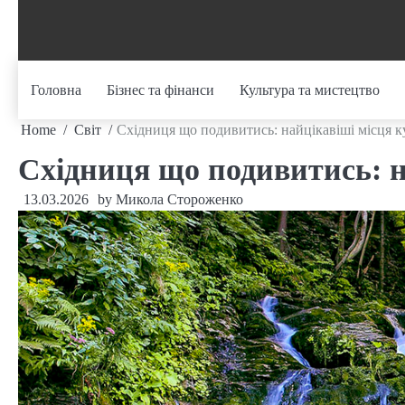
Skip
to
content
Головна
Бізнес та фінанси
Культура та мистецтво
Home
Світ
Східниця що подивитись: найцікавіші місця к
Східниця що подивитись: н
13.03.2026
by
Микола Стороженко