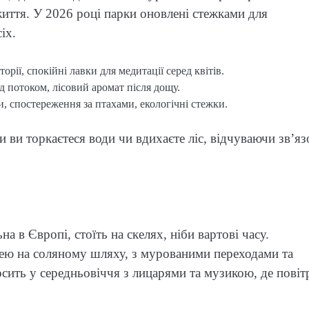
життя. У 2026 році парки оновлені стежками для
іх.
рії, спокійні лавки для медитації серед квітів.
д потоком, лісовий аромат після дощу.
и, спостереження за птахами, екологічні стежки.
 ви торкаєтеся води чи вдихаєте ліс, відчуваючи зв’яз
а в Європі, стоїть на скелях, ніби вартові часу.
цею на соляному шляху, з мурованими переходами та
сить у середньовіччя з лицарями та музикою, де повіт