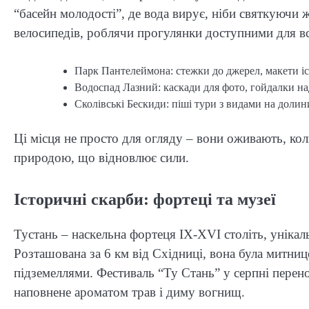
“басейн молодості”, де вода вирує, ніби святкуючи 
велосипедів, роблячи прогулянки доступними для вс
Парк Пантелеймона: стежки до джерел, макети істо
Водоспад Лазний: каскади для фото, гойдалки на
Сколівські Бескиди: піші тури з видами на долин
Ці місця не просто для огляду – вони оживають, коли
природою, що відновлює сили.
Історичні скарби: фортеці та музеї
Тустань – наскельна фортеця IX-XVI століть, унікальн
Розташована за 6 км від Східниці, вона була митни
підземеллями. Фестиваль “Ту Стань” у серпні перено
наповнене ароматом трав і диму вогнищ.