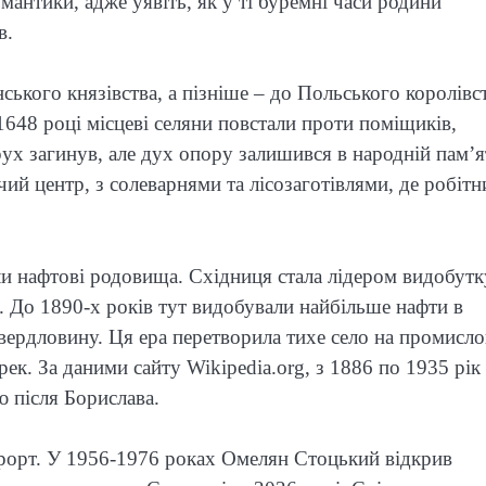
мантики, адже уявіть, як у ті буремні часи родини
в.
ького князівства, а пізніше – до Польського королівст
1648 році місцеві селяни повстали проти поміщиків,
ух загинув, але дух опору залишився в народній пам’я
ий центр, з солеварнями та лісозаготівлями, де робітн
ли нафтові родовища. Східниця стала лідером видобутк
ч. До 1890-х років тут видобували найбільше нафти в
свердловину. Ця ера перетворила тихе село на промисло
ек. За даними сайту Wikipedia.org, з 1886 по 1935 рік
 після Борислава.
курорт. У 1956-1976 роках Омелян Стоцький відкрив