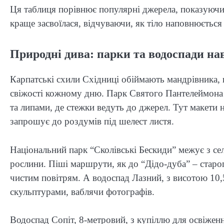
Ця таблиця порівнює популярні джерела, показуючи 
краще засвоїлася, відчуваючи, як тіло наповнюється
Природні дива: парки та водоспади на
Карпатські схили Східниці обіймають мандрівника, 
свіжості кожному дню. Парк Святого Пантелеймона 
та липами, де стежки ведуть до джерел. Тут макети
запрошує до роздумів під шелест листя.
Національний парк “Сколівські Бескиди” межує з сел
рослини. Піші маршрути, як до “Дідо-дуба” – старо
чистим повітрям. А водоспад Лазний, з висотою 10,
скульптурами, ваблячи фотографів.
Водоспад Сопіт, 8-метровий, з купіллю для освіженн