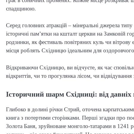
грає в сонячних променях. Кожне місце розкриває
спадщиною.
Серед головних атракцій – мінеральні джерела типу
історичні пам’ятки на кшталт церкви на Замковій г
родзинки, як фестиваль повітряних куль чи вітрову
місця роблять Східницю ідеальним для оздоровчого
Відкриваючи Східницю, ви відчуєте, як час сповільн
відкриттів, чи то прогулянка лісом, чи відвідування
Історичний шарм Східниці: від давніх 
Глибоко в долині річки Стрий, оточена карпатськими
книга з потертими сторінками. Перші згадки про посе
Золота Баня, зруйноване монголо-татарами в 1241 р