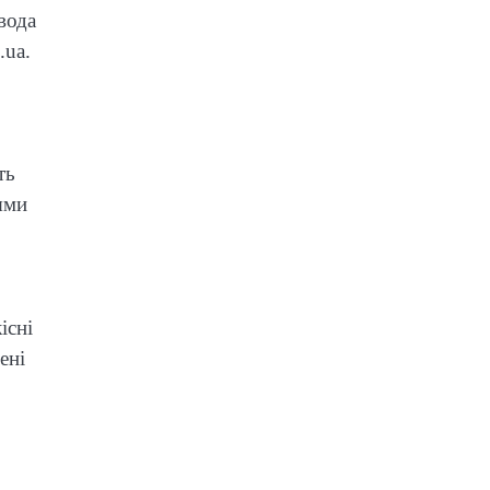
вода
.ua.
ть
ями
існі
ені