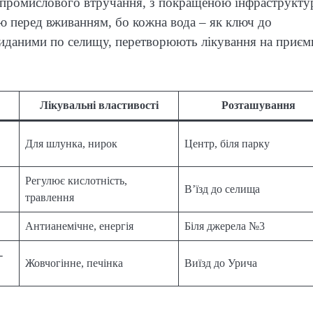
 промислового втручання, з покращеною інфраструкт
ію перед вживанням, бо кожна вода – як ключ до
киданими по селищу, перетворюють лікування на приєм
Лікувальні властивості
Розташування
Для шлунка, нирок
Центр, біля парку
Регулює кислотність,
В’їзд до селища
травлення
Антианемічне, енергія
Біля джерела №3
-
Жовчогінне, печінка
Виїзд до Урича