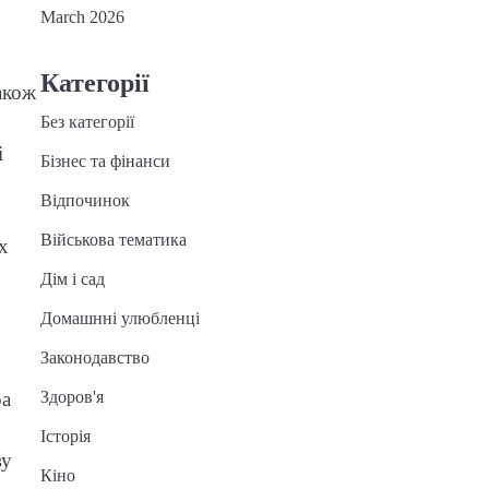
March 2026
Категорії
акож
Без категорії
і
Бізнес та фінанси
Відпочинок
Військова тематика
х
Дім і сад
Домашнні улюбленці
Законодавство
ра
Здоров'я
Історія
ву
Кіно