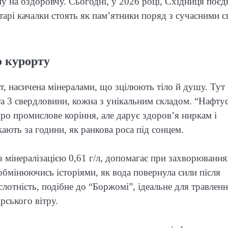
у на оздоровчу. Сьогодні, у 2026 році, Східниця поєд
арі качалки стоять як пам’ятники поряд з сучасними с
о курорту
ат, насичена мінералами, що зцілюють тіло й душу. Тут
та 3 свердловини, кожна з унікальним складом. “Нафтус
про промислове коріння, але дарує здоров’я ниркам і
кають за години, як ранкова роса під сонцем.
з мінералізацією 0,61 г/л, допомагає при захворювання
обмінюючись історіями, як вода повернула сили після
лотність, подібне до “Боржомі”, ідеальне для травленн
ірського вітру.