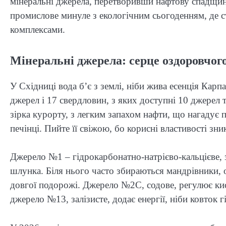
мінеральні джерела, перетворивши нафтову спадщин
промислове минуле з екологічним сьогоденням, де ст
комплексами.
Мінеральні джерела: серце оздоровчог
У Східниці вода б’є з землі, ніби жива есенція Карп
джерел і 17 свердловин, з яких доступні 10 джерел 
зірка курорту, з легким запахом нафти, що нагадує 
печінці. Пийте її свіжою, бо корисні властивості зни
Джерело №1 – гідрокарбонатно-натрієво-кальцієве, 
шлунка. Біля нього часто збираються мандрівники, 
довгої подорожі. Джерело №2С, содове, регулює кис
джерело №13, залізисте, додає енергії, ніби ковток г