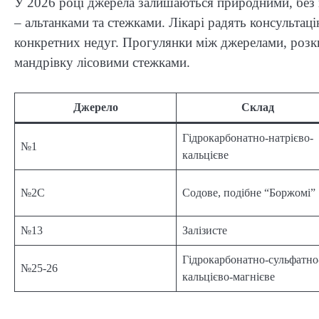
У 2026 році джерела залишаються природними, без
– альтанками та стежками. Лікарі радять консультац
конкретних недуг. Прогулянки між джерелами, роз
мандрівку лісовими стежками.
Джерело
Склад
Гідрокарбонатно-натрієво-
№1
кальцієве
№2С
Содове, подібне “Боржомі”
№13
Залізисте
Гідрокарбонатно-сульфатно
№25-26
кальцієво-магнієве