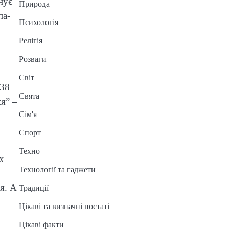
нує
Природа
па-
Психологія
Релігія
Розваги
Світ
 38
Свята
я” –
Сім'я
Спорт
Техно
х
Технології та гаджети
я. А
Традиції
Цікаві та визначні постаті
Цікаві факти