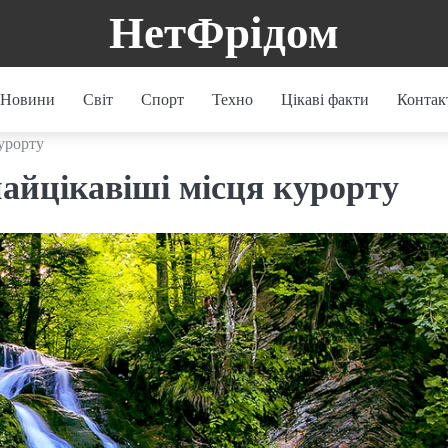
НетФрідом
Новини
Світ
Спорт
Техно
Цікаві факти
Контак
урорту
айцікавіші місця курорту