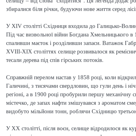
селищу – від слова “сходитися”. Ця легенда додає ро
збиралися біля річки, будуючи нове життя серед лісі
У XIV столітті Східниця входила до Галицько-Волинс
Під час визвольної війни Богдана Хмельницького в 
спаливши маєток і розділивши запаси. Ватажок Габр
XVIII-XIX століттях селище розвивалося як реміснич
тесали дерева під спів гірських потоків.
Справжній перелом настав у 1858 році, коли відкри
Галичині, з тисячами свердловин, що гули день і ні
регіоні, а в 1900 році пробурили першу механічну 
містечко, де запах нафти змішувався з ароматом смер
видобуто мільйони тонн, роблячи Східницю третьою
У XX столітті, після воєн, селище відродилося як 