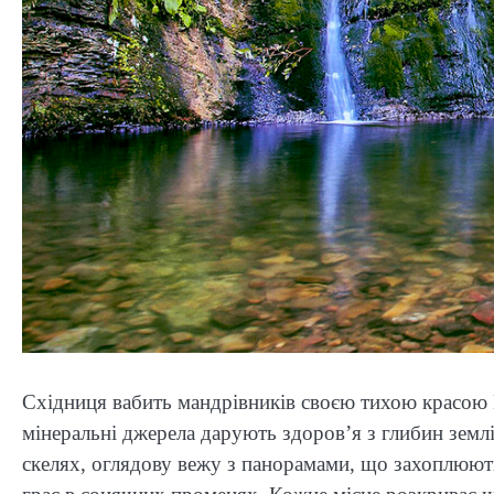
Східниця вабить мандрівників своєю тихою красою Ка
мінеральні джерела дарують здоров’я з глибин земл
скелях, оглядову вежу з панорамами, що захоплюют