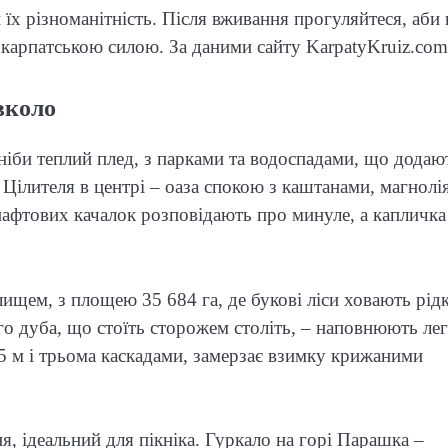
їх різноманітність. Після вживання прогуляйтеся, аби 
 карпатською силою. За даними сайту KarpatyKruiz.com
вколо
ніби теплий плед, з парками та водоспадами, що додаю
Цілителя в центрі – оаза спокою з каштанами, магнолі
 нафтових качалок розповідають про минуле, а капличка
ищем, з площею 35 684 га, де букові ліси ховають рідк
го дуба, що стоїть сторожем століть, – наповнюють лег
5 м і трьома каскадами, замерзає взимку крижаними
я, ідеальний для пікніка. Гуркало на горі Парашка –