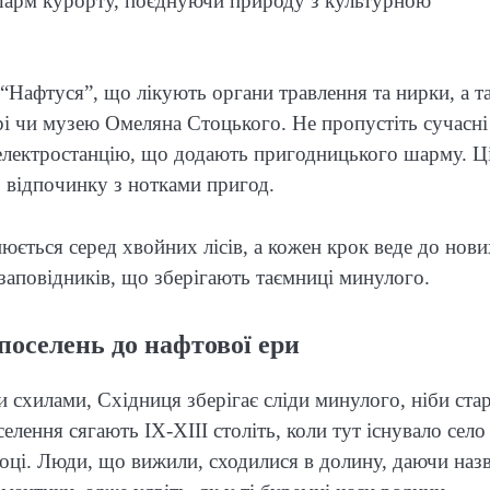
 шарм курорту, поєднуючи природу з культурною
 “Нафтуся”, що лікують органи травлення та нирки, а т
орі чи музею Омеляна Стоцького. Не пропустіть сучасні
 електростанцію, що додають пригодницького шарму. Ц
 відпочинку з нотками пригод.
юється серед хвойних лісів, а кожен крок веде до нови
 заповідників, що зберігають таємниці минулого.
поселень до нафтової ери
 схилами, Східниця зберігає сліди минулого, ніби ста
лення сягають IX-XIII століть, коли тут існувало село
оці. Люди, що вижили, сходилися в долину, даючи наз