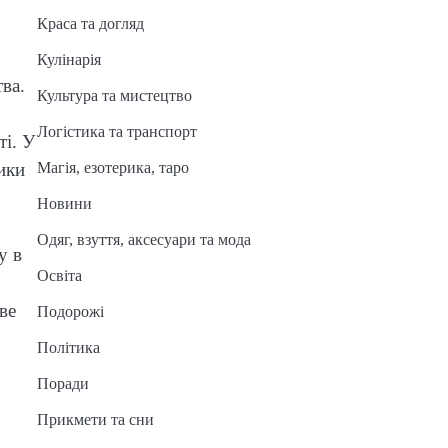
Краса та догляд
Кулінарія
ва.
Культура та мистецтво
Логістика та транспорт
ті. У
Магія, езотерика, таро
ики
Новини
Одяг, взуття, аксесуари та мода
у в
Освіта
ве
Подорожі
Політика
Поради
Прикмети та сни