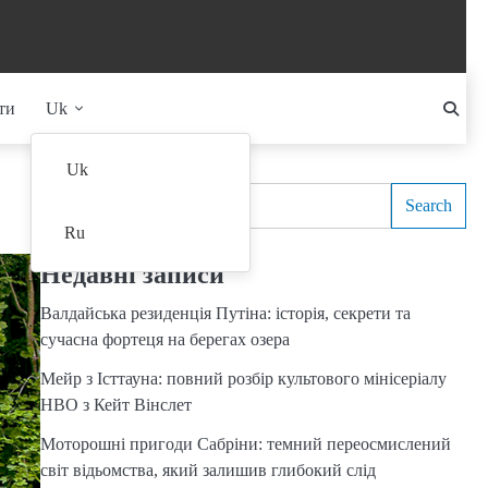
ти
Uk
Search
Uk
Search
Ru
Недавні записи
Валдайська резиденція Путіна: історія, секрети та
сучасна фортеця на берегах озера
Мейр з Істтауна: повний розбір культового мінісеріалу
HBO з Кейт Вінслет
Моторошні пригоди Сабріни: темний переосмислений
світ відьомства, який залишив глибокий слід