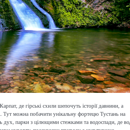
рпат, де гірські схили шепочуть історії давнини, а
і. Тут можна побачити унікальну фортецю Тустань на
ь дух, парки з цілющими стежками та водоспади, де во