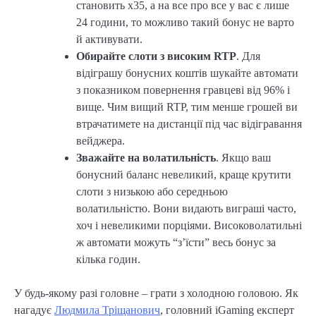
становить х35, а на все про все у вас є лише
24 години, то можливо такий бонус не варто
й активувати.
Обирайте слоти з високим RTP
. Для
відіграшу бонусних коштів шукайте автомати
з показником повернення гравцеві від 96% і
вище. Чим вищий RTP, тим менше грошей ви
втрачатимете на дистанції під час відігравання
вейджера.
Зважайте на волатильність
. Якщо ваш
бонусний баланс невеликий, краще крутити
слоти з низькою або середньою
волатильністю. Вони видають виграші часто,
хоч і невеликими порціями. Високоволатильні
ж автомати можуть “з’їсти” весь бонус за
кілька годин.
У будь-якому разі головне – грати з холодною головою. Як
нагадує
Людмила Тріщанович
, головний iGaming експерт