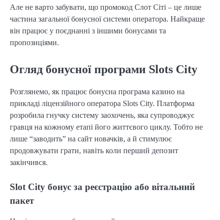
Але не варто забувати, що промокод Слот Сіті – це лише
частина загальної бонусної системи оператора. Найкраще
він працює у поєднанні з іншими бонусами та
пропозиціями.
Огляд бонусної програми Slots City
Розглянемо, як працює бонусна програма казино на
прикладі ліцензійного оператора Slots City. Платформа
розробила гнучку систему заохочень, яка супроводжує
гравця на кожному етапі його життєвого циклу. Тобто не
лише “заводить” на сайт новачків, а й стимулює
продовжувати грати, навіть коли перший депозит
закінчився.
Slot City бонус за реєстрацію або вітальний
пакет