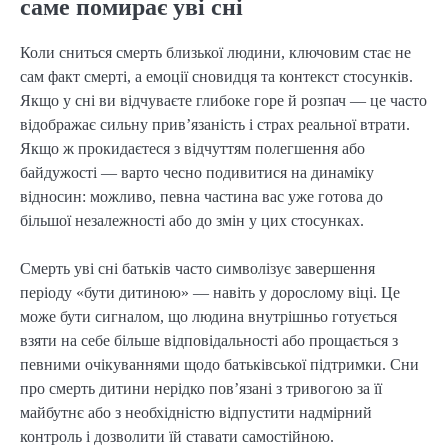
саме помирає уві сні
Коли сниться смерть близької людини, ключовим стає не
сам факт смерті, а емоції сновидця та контекст стосунків.
Якщо у сні ви відчуваєте глибоке горе й розпач — це часто
відображає сильну прив’язаність і страх реальної втрати.
Якщо ж прокидаєтеся з відчуттям полегшення або
байдужості — варто чесно подивитися на динаміку
відносин: можливо, певна частина вас уже готова до
більшої незалежності або до змін у цих стосунках.
Смерть уві сні батьків часто символізує завершення
періоду «бути дитиною» — навіть у дорослому віці. Це
може бути сигналом, що людина внутрішньо готується
взяти на себе більше відповідальності або прощається з
певними очікуваннями щодо батьківської підтримки. Сни
про смерть дитини нерідко пов’язані з тривогою за її
майбутнє або з необхідністю відпустити надмірний
контроль і дозволити їй ставати самостійною.