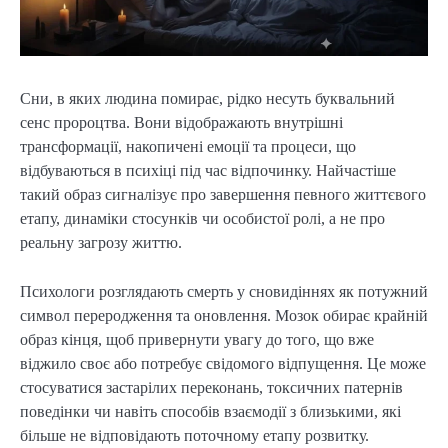
Сни, в яких людина помирає, рідко несуть буквальний
сенс пророцтва. Вони відображають внутрішні
трансформації, накопичені емоції та процеси, що
відбуваються в психіці під час відпочинку. Найчастіше
такий образ сигналізує про завершення певного життєвого
етапу, динаміки стосунків чи особистої ролі, а не про
реальну загрозу життю.
Психологи розглядають смерть у сновидіннях як потужний
символ переродження та оновлення. Мозок обирає крайній
образ кінця, щоб привернути увагу до того, що вже
віджило своє або потребує свідомого відпущення. Це може
стосуватися застарілих переконань, токсичних патернів
поведінки чи навіть способів взаємодії з близькими, які
більше не відповідають поточному етапу розвитку.