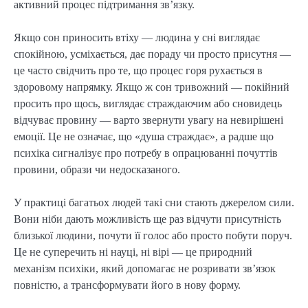
активний процес підтримання зв’язку.
Якщо сон приносить втіху — людина у сні виглядає
спокійною, усміхається, дає пораду чи просто присутня —
це часто свідчить про те, що процес горя рухається в
здоровому напрямку. Якщо ж сон тривожний — покійний
просить про щось, виглядає страждаючим або сновидець
відчуває провину — варто звернути увагу на невирішені
емоції. Це не означає, що «душа страждає», а радше що
психіка сигналізує про потребу в опрацюванні почуттів
провини, образи чи недосказаного.
У практиці багатьох людей такі сни стають джерелом сили.
Вони ніби дають можливість ще раз відчути присутність
близької людини, почути її голос або просто побути поруч.
Це не суперечить ні науці, ні вірі — це природний
механізм психіки, який допомагає не розривати зв’язок
повністю, а трансформувати його в нову форму.