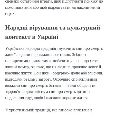
сценарії остаточної втрати, щоб підготувати психіку до
можливих змін або щоб відреагувати на накопичений
страх.
Народні вірування та культурний
контекст в Україні
Українська народна традиція тлумачить сни про смерть
живої людини переважно позитивно. Згідно з
поширеними прикметами, побачити уві сні, що хтось
живий помер, означає, що ця людина проживе довге й
щасливе життя. Сон ніби «обдурює» долю або злі сили,
відводячи реальну загрозу. Особливо сприятливими
вважали сни про смерть батьків — вони обіцяли їм
здоров’я та довголіття, а сни про смерть дитини —
подолання труднощів і щасливе доросле життя.
У християнській традиції, яка глибоко вплетена в