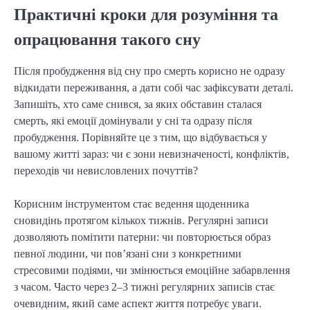
Практичні кроки для розуміння та
опрацювання такого сну
Після пробудження від сну про смерть корисно не одразу
відкидати переживання, а дати собі час зафіксувати деталі.
Запишіть, хто саме снився, за яких обставин сталася
смерть, які емоції домінували у сні та одразу після
пробудження. Порівняйте це з тим, що відбувається у
вашому житті зараз: чи є зони невизначеності, конфліктів,
переходів чи невисловлених почуттів?
Корисним інструментом стає ведення щоденника
сновидінь протягом кількох тижнів. Регулярні записи
дозволяють помітити патерни: чи повторюється образ
певної людини, чи пов’язані сни з конкретними
стресовими подіями, чи змінюється емоційне забарвлення
з часом. Часто через 2–3 тижні регулярних записів стає
очевидним, який саме аспект життя потребує уваги.