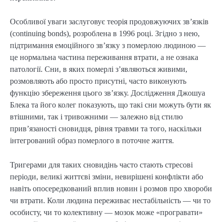
Особливої уваги заслуговує теорія продовжуючих зв’язків
(continuing bonds), розроблена в 1996 році. Згідно з нею,
підтримання емоційного зв’язку з померлою людиною —
це нормальна частина переживання втрати, а не ознака
патології. Сни, в яких померлі з’являються живими,
розмовляють або просто присутні, часто виконують
функцію збереження цього зв’язку. Дослідження Джошуа
Блека та його колег показують, що такі сни можуть бути як
втішними, так і тривожними — залежно від стилю
прив’язаності сновидця, рівня травми та того, наскільки
інтегрований образ померлого в поточне життя.
Тригерами для таких сновидінь часто стають стресові
періоди, великі життєві зміни, невирішені конфлікти або
навіть опосередкований вплив новин і розмов про хвороби
чи втрати. Коли людина переживає нестабільність — чи то
особисту, чи то колективну — мозок може «програвати»