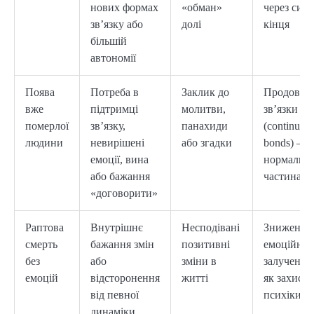
нових формах
«обман»
через сим
зв’язку або
долі
кінця
більшій
автономії
Поява
Потреба в
Заклик до
Продовжу
вже
підтримці
молитви,
зв’язки
померлої
зв’язку,
панахиди
(continuing
людини
невирішені
або згадки
bonds) —
емоції, вина
нормальн
або бажання
частина г
«договорити»
Раптова
Внутрішнє
Несподівані
Знижена
смерть
бажання змін
позитивні
емоційна
без
або
зміни в
залученіст
емоцій
відсторонення
житті
як захист
від певної
психіки
динаміки