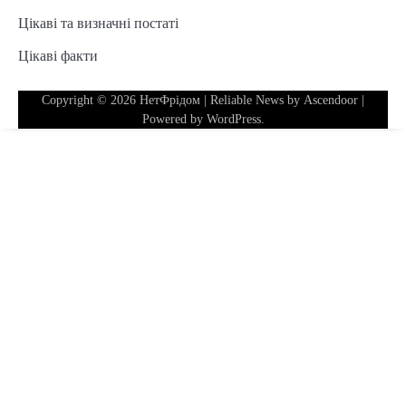
Цікаві та визначні постаті
Цікаві факти
Copyright © 2026
НетФрідом
| Reliable News by
Ascendoor
|
Powered by
WordPress
.