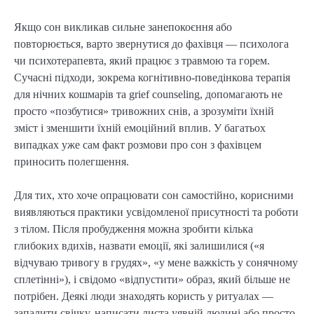
Якщо сон викликав сильне занепокоєння або
повторюється, варто звернутися до фахівця — психолога
чи психотерапевта, який працює з травмою та горем.
Сучасні підходи, зокрема когнітивно-поведінкова терапія
для нічних кошмарів та grief counseling, допомагають не
просто «позбутися» тривожних снів, а зрозуміти їхній
зміст і зменшити їхній емоційний вплив. У багатьох
випадках уже сам факт розмови про сон з фахівцем
приносить полегшення.
Для тих, хто хоче опрацювати сон самостійно, корисними
виявляються практики усвідомленої присутності та роботи
з тілом. Після пробудження можна зробити кілька
глибоких вдихів, назвати емоції, які залишилися («я
відчуваю тривогу в грудях», «у мене важкість у сонячному
сплетінні»), і свідомо «відпустити» образ, який більше не
потрібен. Деякі люди знаходять користь у ритуалах —
запалити свічку, написати листа уявній людині або просто