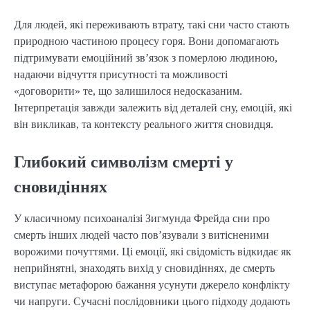
Для людей, які переживають втрату, такі сни часто стають
природною частиною процесу горя. Вони допомагають
підтримувати емоційний зв’язок з померлою людиною,
надаючи відчуття присутності та можливості
«договорити» те, що залишилося недосказаним.
Інтерпретація завжди залежить від деталей сну, емоцій, які
він викликав, та контексту реального життя сновидця.
Глибокий символізм смерті у
сновидіннях
У класичному психоаналізі Зигмунда Фрейда сни про
смерть інших людей часто пов’язували з витісненими
ворожими почуттями. Ці емоції, які свідомість відкидає як
неприйнятні, знаходять вихід у сновидіннях, де смерть
виступає метафорою бажання усунути джерело конфлікту
чи напруги. Сучасні послідовники цього підходу додають