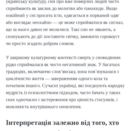
українську культуру, сни про вже померлих людей часто
сприймають як заклик до молитви або панахиди. Якщо
покійний у сні просить їсти, одягається в порваний одяг
або виглядає неохайно — це може сприйматися як сигнал,
що за нього давно не молилися. Такі сни не лякають, а
спонукають до дії: поставити свічку, замовити сорокоуст
чи просто згадати добрим словом.
У ширшому культурному контексті смерть у сновидіннях
рідко сприймалася як чисто негативний знак. У багатьох
традиціях, включаючи слов’янську, вона пов’язувалася з
циклічністю життя — завершенням одного кола та
початком іншого. Сучасні українці, які поєднують народну
мудрість із психологічним підходом, часто бачать у таких
снах одночасно і застереження про цінність стосунків, і
можливість внутрішнього оновлення.
Інтерпретація залежно від того, хто