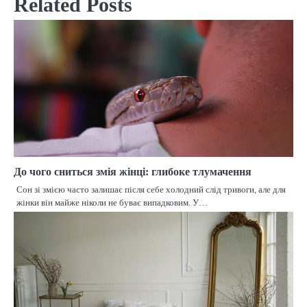
Related Posts
До чого сниться змія жінці: глибоке тлумачення
Сон зі змією часто залишає після себе холодний слід тривоги, але для
жінки він майже ніколи не буває випадковим. У…