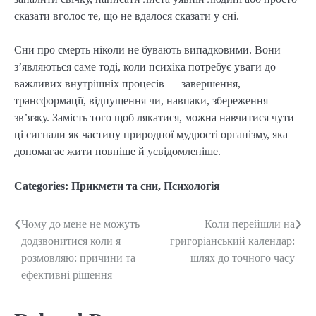
сказати вголос те, що не вдалося сказати у сні.
Сни про смерть ніколи не бувають випадковими. Вони
з’являються саме тоді, коли психіка потребує уваги до
важливих внутрішніх процесів — завершення,
трансформації, відпущення чи, навпаки, збереження
зв’язку. Замість того щоб лякатися, можна навчитися чути
ці сигнали як частину природної мудрості організму, яка
допомагає жити повніше й усвідомленіше.
Categories:
Прикмети та сни
,
Психологія
Чому до мене не можуть
Коли перейшли на
Post
додзвонитися коли я
григоріанський календар:
navigation
розмовляю: причини та
шлях до точного часу
ефективні рішення