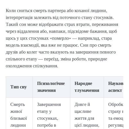
Коли сниться смерть партнера або коханої людини,
інтерпретація залежить від поточного стану стосунків.
Такий сон може відображати страх втрати, переживання
через віддалення або, навпаки, підсвідоме бажання, щоб
щось у цих стосунках «померло» — наприклад, стара
модель взаємодії, яка вже не працює. Сни про смерть
друзів або колег часто вказують на завершення певного
спільного етапу — переїзд, зміна роботи, природне
охолодження спілкування.
Психологічне
Народне
Науковий
Тип сну
значення
тлумачення
аспект
Смерть
Завершення
Довге й
Обробка
живої
етапу у
щасливе
страху вт
близької
стосунках,
життя для
та емоцій
людини
потреба в
цієї людини,
регуляція