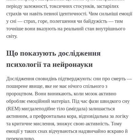
періоду залежності, токсичних стосунків, застарілих
страхів чи навіть певної ідентичності. Чим сильніші емоції
у сні — страх, горе, полегшення чи байдужість — тим
точніше вони вказують на реальний стан внутрішнього
світу.
Що показують дослідження
психології та нейронауки
Дослідження сновидінь підтверджують: сни про смерть —
поширене явище, яке не має нічого спільного з
пророцтвом. Вони виникають, коли мозок активно
обробляє емоційний матеріал. Під час фази швидкого сну
(REM) мигдалеподібне тіло (амігдала) залишається
активним, а префронтальна кора, відповідальна за логіку
та критичне мислення, знижує свою активність. Тому
емоції у таких снах відчуваються надзвичайно яскраво й
переконливо.