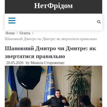
Skip
НетФрідом
to
content
Home
Освіта
Шановний Дмитро чи Дмитре: як звертатися правильно
Шановний Дмитро чи Дмитре: як
звертатися правильно
20.05.2026
by
Микола Стороженко