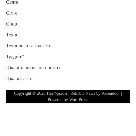
Свята
Сім'я
Спорт
Техно
Технології та гаджети
Традиції
Цікаві та визначні постаті
Цікаві факти
Copyright © 2026
НетФрідом
| Reliable News by
Ascendoor
|
Powered by
WordPress
.