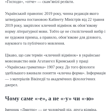
«Господи», «отче» — скам’янілі релікти.
Український правопис 2019 року, чинна редакція якого
затверджена постановою Кабінету Міністрів від 22 травня
2019 року, закріплює кличний відмінок як обов’язкову
норму літературної мови. Тобто це не стилістичний вибір і
не художня примха, а правило, обов’язкове для ділового,
наукового та публічного мовлення.
Цікаво, що сам термін «кличний відмінок» в українське
мовознавство ввів Агатангел Кримський у праці
«Українська граматика» 1907 року. До того філологи
здебільшого вживали поняття «клична форма». Інформація
— з матеріалів Вікіпедії та академічних філологічних
джерел.
Чому саме «-е», а не «-у» чи «-ю»
Іменник «Дмитро» — це чоловічий рід, друга відміна,