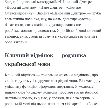
Звідси й правильні конструкції: «Шановний Дмитре»,
«Дорогий Дмитре», «Пане Дмитре», «Дмитре
Олександровичу». Варіант «Шановний Дмитро» — груба
граматична помилка, яку, на жаль, досі тиражують у
багатьох офісних шаблонах, успадкованих ще з
російськомовного діловодства. У російській мові кличний
відмінок зник століття тому, а в українській він живий і
обов’язковий.
Кличний відмінок — родзинка
української мови
Кличний відмінок — той самий «сьомий відмінок», про
який згадують усі підручники з рідної мови. Він має одну
унікальну функцію: оформлює звертання. У жодному
іншому слов’янському мовному просторі він не зберігся
настільки повно, як у нас, у поляків, чехів та сербів. У
російській мові від нього лишилися хіба архаїчні «Боже»,