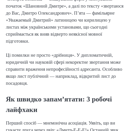
початок «Шановний Дмитре», а далі по тексту «звертаюся
до Вас, Дмитро Олександрович». П’ята — фамільярне
«Уважаемый Дмитрий» латиницею чи кирилицею у
листах між українськими установами, що сьогодні
сприймається як вияв відверто неякісної мовної
підготовки.
Ці помилки не просто «дрібниця». У дипломатичній,
юридичній чи науковій сфері некоректне звертання може
справити враження непрофесійності адресанта. Особливо
якщо лист публічний — наприклад, відкритий лист до
посадовця.
Як швидко запам’ятати: 3 робочі
лайфхаки
Перший спосіб — мнемонічна асоціація. Уявіть, що ви
гукаєте друга через двір: «Дмитр-Е-Е-Е!» Останній звук