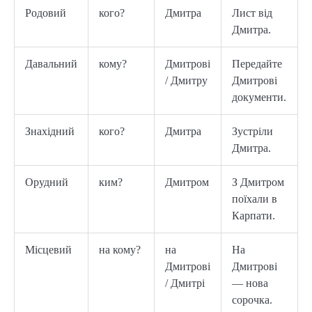
Родовий
кого?
Дмитра
Лист від
Дмитра.
Давальний
кому?
Дмитрові
Передайте
/ Дмитру
Дмитрові
документи.
Знахідний
кого?
Дмитра
Зустріли
Дмитра.
Орудний
ким?
Дмитром
З Дмитром
поїхали в
Карпати.
Місцевий
на кому?
на
На
Дмитрові
Дмитрові
/ Дмитрі
— нова
сорочка.