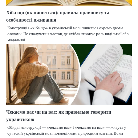
Хіба що (як пишеться): правила правопису та
особливості вживання
Конструкція «хіба що» в українській мові пишеться окремо двома
словами. Це сполучення часток, де «хіба» виконує роль видільної або
модальної…
Чекаємо вас чи на вас: як правильно говорити
українською
Обидві конструкції — «чекаємо вас» і «чекаємо на вас» — живуть у
сучасній українській мові повноцінним, природним життям. Вони