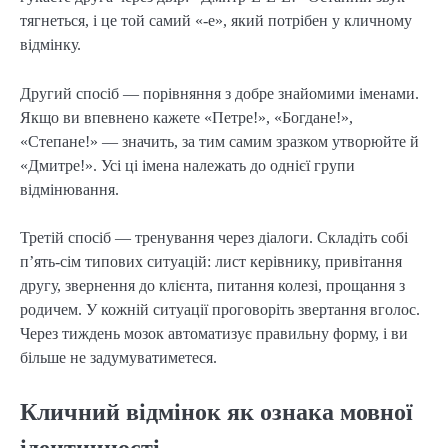
тягнеться, і це той самий «-е», який потрібен у кличному
відмінку.
Другий спосіб — порівняння з добре знайомими іменами.
Якщо ви впевнено кажете «Петре!», «Богдане!»,
«Степане!» — значить, за тим самим зразком утворюйте й
«Дмитре!». Усі ці імена належать до однієї групи
відмінювання.
Третій спосіб — тренування через діалоги. Складіть собі
п’ять-сім типових ситуацій: лист керівнику, привітання
другу, звернення до клієнта, питання колезі, прощання з
родичем. У кожній ситуації проговоріть звертання вголос.
Через тиждень мозок автоматизує правильну форму, і ви
більше не задумуватиметеся.
Кличний відмінок як ознака мовної
ідентичності