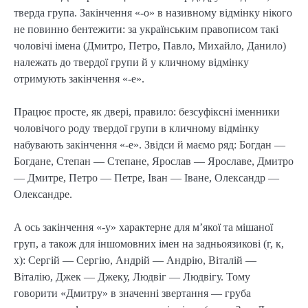
тверда група. Закінчення «-о» в називному відмінку нікого
не повинно бентежити: за українським правописом такі
чоловічі імена (Дмитро, Петро, Павло, Михайло, Данило)
належать до твердої групи й у кличному відмінку
отримують закінчення «-е».
Працює просте, як двері, правило: безсуфіксні іменники
чоловічого роду твердої групи в кличному відмінку
набувають закінчення «-е». Звідси й маємо ряд: Богдан —
Богдане, Степан — Степане, Ярослав — Ярославе, Дмитро
— Дмитре, Петро — Петре, Іван — Іване, Олександр —
Олександре.
А ось закінчення «-у» характерне для м’якої та мішаної
груп, а також для іншомовних імен на задньоязикові (г, к,
х): Сергій — Сергію, Андрій — Андрію, Віталій —
Віталію, Джек — Джеку, Людвіг — Людвігу. Тому
говорити «Дмитру» в значенні звертання — груба