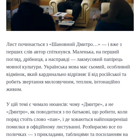
Лист починається з «Шановний Дмитро…» — і вже з
перших слів автор спіткнувся. Маленька, на перший
погляд, дрібниця, а насправді — лакмусовий папірець
мовної культури. Українська мова має сьомий, особливий
відмінок, який кардинально відрізняє її від російської та
робить звертання милозвучним, теплим, інтонаційно
живим.
У цій темі є чимало нюансів: чому «Дмитре», а не
«Дмитро», як поводитися з по батькові, що робити, коли
поряд стоїть слово «пан», і де ховаються найпоширеніші
помилки в офіційному листуванні. Розбираємо все по
поличках — з прикладами, таблицями та посиланням на