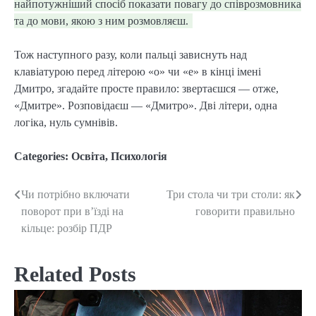
найпотужніший спосіб показати повагу до співрозмовника
та до мови, якою з ним розмовляєш.
Тож наступного разу, коли пальці зависнуть над
клавіатурою перед літерою «о» чи «е» в кінці імені
Дмитро, згадайте просте правило: звертаєшся — отже,
«Дмитре». Розповідаєш — «Дмитро». Дві літери, одна
логіка, нуль сумнівів.
Categories:
Освіта
,
Психологія
Чи потрібно включати
Три стола чи три столи: як
Post
поворот при в’їзді на
говорити правильно
navigation
кільце: розбір ПДР
Related Posts