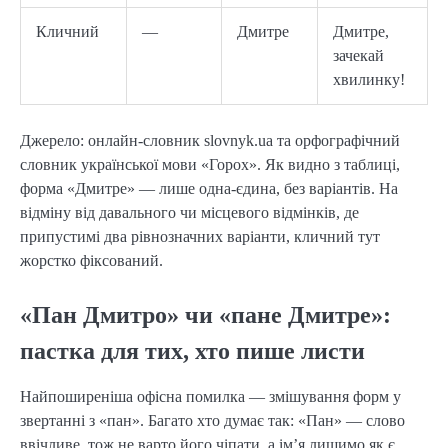
Кличний
—
Дмитре
Дмитре,
зачекай
хвилинку!
Джерело: онлайн-словник slovnyk.ua та орфографічний
словник української мови «Горох». Як видно з таблиці,
форма «Дмитре» — лише одна-єдина, без варіантів. На
відміну від давального чи місцевого відмінків, де
припустимі два рівнозначних варіанти, кличний тут
жорстко фіксований.
«Пан Дмитро» чи «пане Дмитре»:
пастка для тих, хто пише листи
Найпоширеніша офісна помилка — змішування форм у
звертанні з «пан». Багато хто думає так: «Пан» — слово
ввічливе, тож не варто його чіпати, а ім’я лишимо як є.