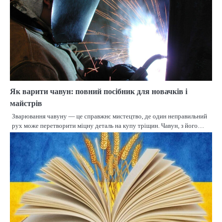
Як варити чавун: повний посібник для новачків і
майстрів
Зварювання чавуну — це справжнє мистецтво, де один неправильний
рух може перетворити міцну деталь на купу тріщин. Чавун, з його…