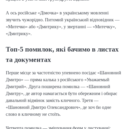
А ось російське «Дімочка» в українському мовленні
звучить чужорідно. Питомий український відповідник —
«Митечко» або «Дмитрику», у звертанні — «Митечку»,
«Дмитрику».
Топ-5 помилок, які бачимо в листах
та документах
Перше місце за частотністю упевнено посідає «Шановний
Дмитро» — пряма калька з російського «Уважаемый
Дмитрий». Друга поширена помилка — «Шановний
Дмитру», де автор намагається бути обережним і обирає
давальний відмінок замість кличного. Третя —
«Шановний Дмитро Олександрович», де хоч би одне
слово в кличному не стоїть.
Четверта помилка — змішування форм у листуванні: