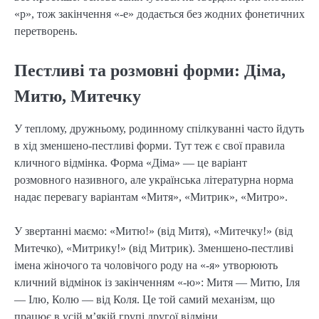
«р», тож закінчення «-е» додається без жодних фонетичних
перетворень.
Пестливі та розмовні форми: Діма,
Митю, Митечку
У теплому, дружньому, родинному спілкуванні часто йдуть
в хід зменшено-пестливі форми. Тут теж є свої правила
кличного відмінка. Форма «Діма» — це варіант
розмовного називного, але українська літературна норма
надає перевагу варіантам «Митя», «Митрик», «Митро».
У звертанні маємо: «Митю!» (від Митя), «Митечку!» (від
Митечко), «Митрику!» (від Митрик). Зменшено-пестливі
імена жіночого та чоловічого роду на «-я» утворюють
кличний відмінок із закінченням «-ю»: Митя — Митю, Іля
— Ілю, Колю — від Коля. Це той самий механізм, що
працює в усій м’якій групі другої відміни.