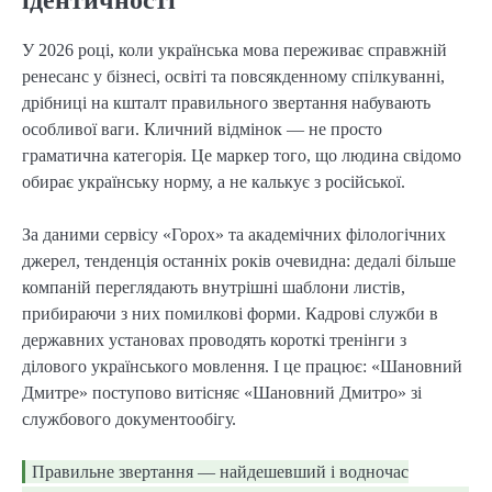
У 2026 році, коли українська мова переживає справжній
ренесанс у бізнесі, освіті та повсякденному спілкуванні,
дрібниці на кшталт правильного звертання набувають
особливої ваги. Кличний відмінок — не просто
граматична категорія. Це маркер того, що людина свідомо
обирає українську норму, а не калькує з російської.
За даними сервісу «Горох» та академічних філологічних
джерел, тенденція останніх років очевидна: дедалі більше
компаній переглядають внутрішні шаблони листів,
прибираючи з них помилкові форми. Кадрові служби в
державних установах проводять короткі тренінги з
ділового українського мовлення. І це працює: «Шановний
Дмитре» поступово витісняє «Шановний Дмитро» зі
службового документообігу.
Правильне звертання — найдешевший і водночас