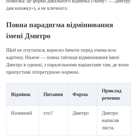
помилка: це форма давального відмінка («кому? — Дмитру
дам книжку»), а не кличного.
Повна парадигма відмінювання
імені Дмитро
Щоб не плутатися, корисно бачити перед очима всю
картину. Нижче — повна таблиця відмінювання імені
Дмитро в однині, з паралельними варіантами там, де вони
припустимі літературною нормою.
Приклад
Відмінок
Питання
Форма
речення
Називний
хто?
Дмитро
Дмитро
написав
листа.