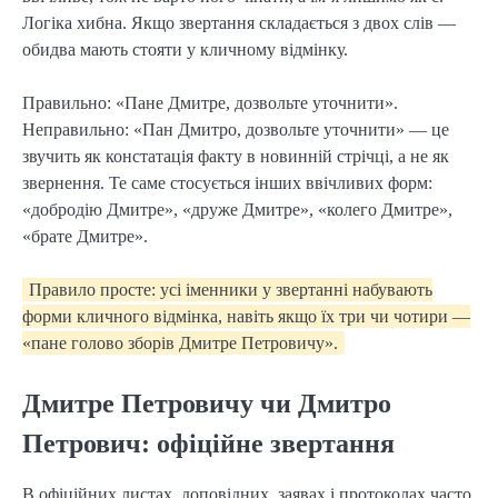
Логіка хибна. Якщо звертання складається з двох слів —
обидва мають стояти у кличному відмінку.
Правильно: «Пане Дмитре, дозвольте уточнити».
Неправильно: «Пан Дмитро, дозвольте уточнити» — це
звучить як констатація факту в новинній стрічці, а не як
звернення. Те саме стосується інших ввічливих форм:
«добродію Дмитре», «друже Дмитре», «колего Дмитре»,
«брате Дмитре».
Правило просте: усі іменники у звертанні набувають
форми кличного відмінка, навіть якщо їх три чи чотири —
«пане голово зборів Дмитре Петровичу».
Дмитре Петровичу чи Дмитро
Петрович: офіційне звертання
В офіційних листах, доповідних, заявах і протоколах часто