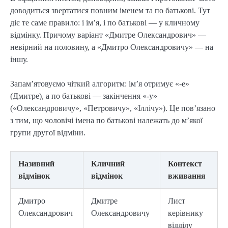
доводиться звертатися повним іменем та по батькові. Тут
діє те саме правило: і ім’я, і по батькові — у кличному
відмінку. Причому варіант «Дмитре Олександрович» —
невірний на половину, а «Дмитро Олександровичу» — на
іншу.
Запам’ятовуємо чіткий алгоритм: ім’я отримує «-е»
(Дмитре), а по батькові — закінчення «-у»
(«Олександровичу», «Петровичу», «Іллічу»). Це пов’язано
з тим, що чоловічі імена по батькові належать до м’якої
групи другої відміни.
Називний
Кличний
Контекст
відмінок
відмінок
вживання
Дмитро
Дмитре
Лист
Олександрович
Олександровичу
керівнику
відділу