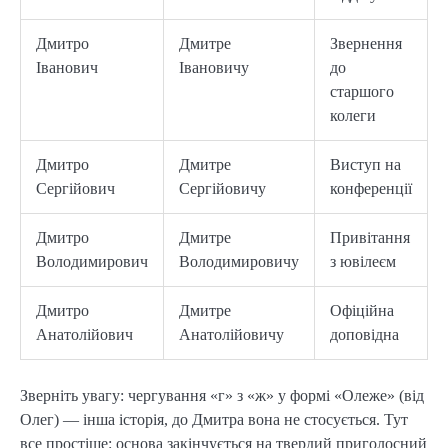
Дмитро
Дмитре
Звернення
Іванович
Івановичу
до
старшого
колеги
Дмитро
Дмитре
Виступ на
Сергійович
Сергійовичу
конференції
Дмитро
Дмитре
Привітання
Володимирович
Володимировичу
з ювілеєм
Дмитро
Дмитре
Офіційна
Анатолійович
Анатолійовичу
доповідна
Зверніть увагу: чергування «г» з «ж» у формі «Олеже» (від
Олег) — інша історія, до Дмитра вона не стосується. Тут
все простіше: основа закінчується на твердий приголосний