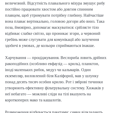
величезний. Відсутність плавального міхура змушує рибу
постійно працювати хвостом або довгим спинним
плавцем, щоб утримувати потрібну глибину. Найчастіше
вона плаває вертикально, головою догори або вниз. Така
поза, ймовірно, допомагає маскуватися: сріблясте тіло
відбиває слабке світло, що проникає згори, а червоний
гребінь може слугувати для комунікації або залучення
здобичі в умовах, де кольори сприймаються інакше.
Харчування — проціджування. Веслориба ловить дрібних
ракоподібних (особливо евфаузід — криль), планктон,
іноді маленьких рибок, медуз чи кальмарів. Один
екземпляр, виловлений біля Каліфорнії, мав у шлунку
понад десять тисяч особин крилю. Рот і зяброві тичинки
утворюють ефективну фільтрувальну систему. Хижаків у
неї небагато — можливі сліди на тілі вказують на
короткоперих мако та кашалотів.
Розмноження відбувається пакетами: самки відкладають