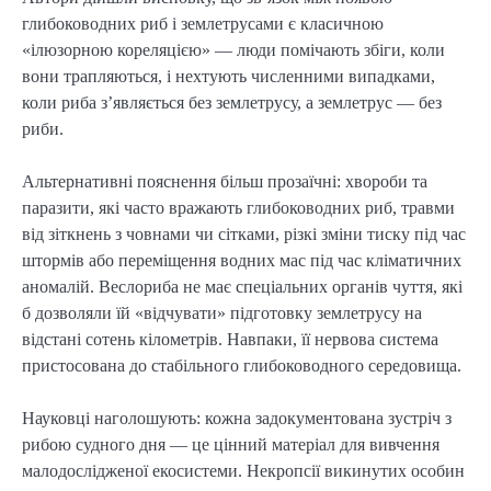
глибоководних риб і землетрусами є класичною
«ілюзорною кореляцією» — люди помічають збіги, коли
вони трапляються, і нехтують численними випадками,
коли риба з’являється без землетрусу, а землетрус — без
риби.
Альтернативні пояснення більш прозаїчні: хвороби та
паразити, які часто вражають глибоководних риб, травми
від зіткнень з човнами чи сітками, різкі зміни тиску під час
штормів або переміщення водних мас під час кліматичних
аномалій. Веслориба не має спеціальних органів чуття, які
б дозволяли їй «відчувати» підготовку землетрусу на
відстані сотень кілометрів. Навпаки, її нервова система
пристосована до стабільного глибоководного середовища.
Науковці наголошують: кожна задокументована зустріч з
рибою судного дня — це цінний матеріал для вивчення
малодослідженої екосистеми. Некропсії викинутих особин