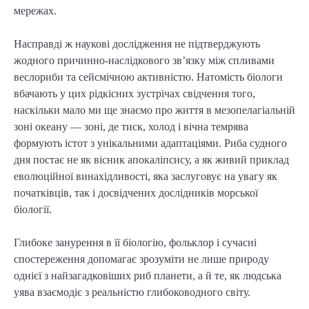
мережах.
Насправді ж наукові дослідження не підтверджують
жодного причинно-наслідкового зв’язку між спливами
веслориби та сейсмічною активністю. Натомість біологи
вбачають у цих рідкісних зустрічах свідчення того,
наскільки мало ми ще знаємо про життя в мезопелагіальній
зоні океану — зоні, де тиск, холод і вічна темрява
формують істот з унікальними адаптаціями. Риба судного
дня постає не як вісник апокаліпсису, а як живий приклад
еволюційної винахідливості, яка заслуговує на увагу як
початківців, так і досвідчених дослідників морської
біології.
Глибоке занурення в її біологію, фольклор і сучасні
спостереження допомагає зрозуміти не лише природу
однієї з найзагадковіших риб планети, а й те, як людська
уява взаємодіє з реальністю глибоководного світу.