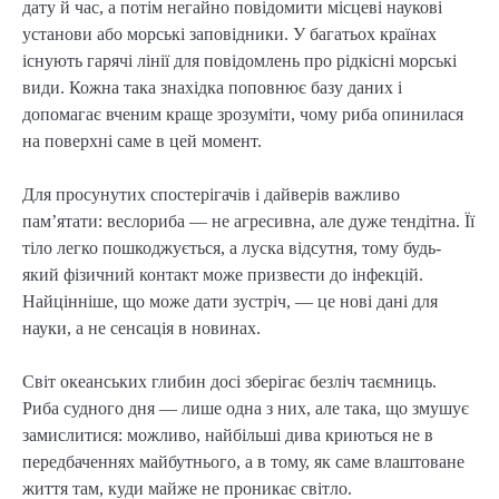
дату й час, а потім негайно повідомити місцеві наукові
установи або морські заповідники. У багатьох країнах
існують гарячі лінії для повідомлень про рідкісні морські
види. Кожна така знахідка поповнює базу даних і
допомагає вченим краще зрозуміти, чому риба опинилася
на поверхні саме в цей момент.
Для просунутих спостерігачів і дайверів важливо
пам’ятати: веслориба — не агресивна, але дуже тендітна. Її
тіло легко пошкоджується, а луска відсутня, тому будь-
який фізичний контакт може призвести до інфекцій.
Найцінніше, що може дати зустріч, — це нові дані для
науки, а не сенсація в новинах.
Світ океанських глибин досі зберігає безліч таємниць.
Риба судного дня — лише одна з них, але така, що змушує
замислитися: можливо, найбільші дива криються не в
передбаченнях майбутнього, а в тому, як саме влаштоване
життя там, куди майже не проникає світло.