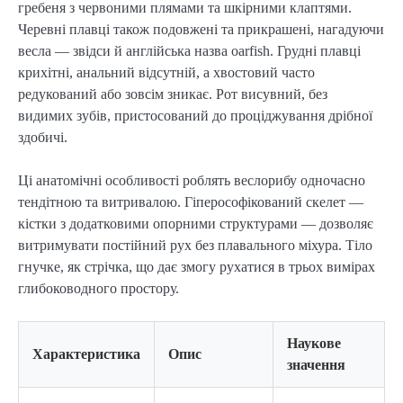
гребеня з червоними плямами та шкірними клаптями.
Черевні плавці також подовжені та прикрашені, нагадуючи
весла — звідси й англійська назва oarfish. Грудні плавці
крихітні, анальний відсутній, а хвостовий часто
редукований або зовсім зникає. Рот висувний, без
видимих зубів, пристосований до проціджування дрібної
здобичі.
Ці анатомічні особливості роблять веслорибу одночасно
тендітною та витривалою. Гіперософікований скелет —
кістки з додатковими опорними структурами — дозволяє
витримувати постійний рух без плавального міхура. Тіло
гнучке, як стрічка, що дає змогу рухатися в трьох вимірах
глибоководного простору.
Наукове
Характеристика
Опис
значення