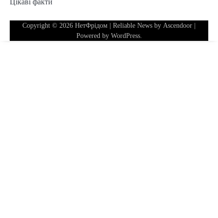
Цікаві факти
Copyright © 2026
НетФрідом
| Reliable News by
Ascendoor
|
Powered by
WordPress
.