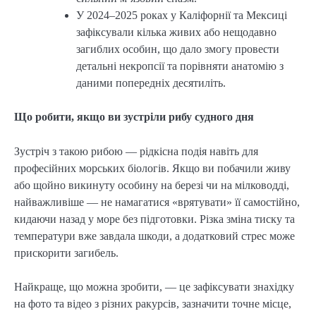
У 2024–2025 роках у Каліфорнії та Мексиці
зафіксували кілька живих або нещодавно
загиблих особин, що дало змогу провести
детальні некропсії та порівняти анатомію з
даними попередніх десятиліть.
Що робити, якщо ви зустріли рибу судного дня
Зустріч з такою рибою — рідкісна подія навіть для
професійних морських біологів. Якщо ви побачили живу
або щойно викинуту особину на березі чи на мілководді,
найважливіше — не намагатися «врятувати» її самостійно,
кидаючи назад у море без підготовки. Різка зміна тиску та
температури вже завдала шкоди, а додатковий стрес може
прискорити загибель.
Найкраще, що можна зробити, — це зафіксувати знахідку
на фото та відео з різних ракурсів, зазначити точне місце,