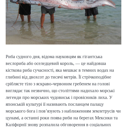
Риба судного дня, відома науковцям як гігантська
веслориба або оселедцевий король, — це найдовша
кісткова риба сучасності, яка мешкає в темних водах на
глибині від двохсот до тисячі метрів. Її стрічкоподібне
сріблясте тіло з яскраво-червоним гребенем на голові
виглядає так незвично, що століттями надихало морські
легенди про морських чудовиськ і провісників лиха. У
японській культурі її називають посланцем палацу
морського бога і пов’язують з наближенням землетрусів чи
цунамі, а останні роки поява риби на берегах Мексики та
Каліфорнії знову розпалила обговорення в соціальних