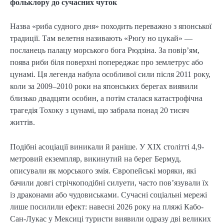
фольклору до сучасних чуток
Назва «риба судного дня» походить переважно з японської
традиції. Там велетня називають «Рюґу но цукай» —
посланець палацу морського бога Рюдзіна. За повір’ям,
поява риби біля поверхні попереджає про землетрус або
цунамі. Ця легенда набула особливої сили після 2011 року,
коли за 2009–2010 роки на японських берегах виявили
близько двадцяти особин, а потім сталася катастрофічна
трагедія Тохоку з цунамі, що забрала понад 20 тисяч
життів.
Подібні асоціації виникали й раніше. У XIX столітті 4,9-
метровий екземпляр, викинутий на берег Бермуд,
описували як морського змія. Європейські моряки, які
бачили довгі стрічкоподібні силуети, часто пов’язували їх
із драконами або чудовиськами. Сучасні соціальні мережі
лише посилили ефект: навесні 2026 року на пляжі Кабо-
Сан-Лукас у Мексиці туристи виявили одразу дві великих