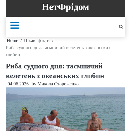
Skip
НетФрідом
to
content
Home
Цікаві факти
Риба судного дня: таємничий велетень з океанських
глибин
Риба судного дня: таємничий
велетень з океанських глибин
04.06.2026
by
Микола Стороженко