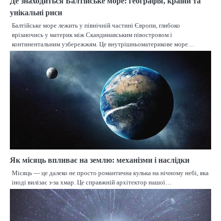
Де знаходиться Балтійське море: географія, країни та
унікальні риси
Балтійське море лежить у північній частині Європи, глибоко
врізаючись у материк між Скандинавським півостровом і
континентальним узбережжям. Це внутрішньоматерикове море…
Як місяць впливає на землю: механізми і наслідки
Місяць — це далеко не просто романтична кулька на нічному небі, яка
іноді вилізає з-за хмар. Це справжній архітектор нашої…