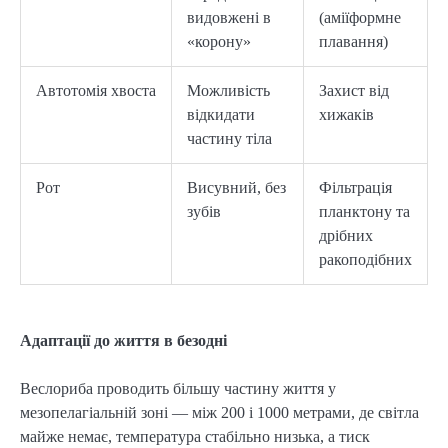
видовжені в
(аміїформне
«корону»
плавання)
Автотомія хвоста
Можливість
Захист від
відкидати
хижаків
частину тіла
Рот
Висувний, без
Фільтрація
зубів
планктону та
дрібних
ракоподібних
Адаптації до життя в безодні
Веслориба проводить більшу частину життя у
мезопелагіальній зоні — між 200 і 1000 метрами, де світла
майже немає, температура стабільно низька, а тиск