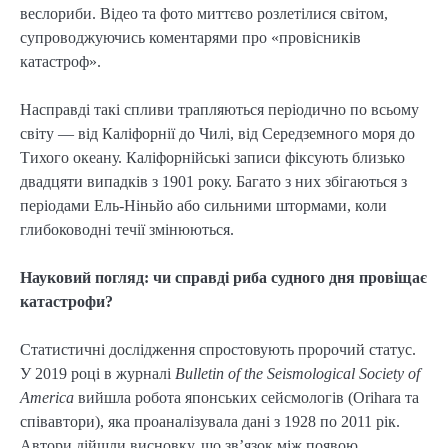
веслориби. Відео та фото миттєво розлетілися світом,
супроводжуючись коментарями про «провісників
катастроф».
Насправді такі спливи трапляються періодично по всьому
світу — від Каліфорнії до Чилі, від Середземного моря до
Тихого океану. Каліфорнійські записи фіксують близько
двадцяти випадків з 1901 року. Багато з них збігаються з
періодами Ель-Ніньйо або сильними штормами, коли
глибоководні течії змінюються.
Науковий погляд: чи справді риба судного дня провіщає
катастрофи?
Статистичні дослідження спростовують пророчий статус.
У 2019 році в журналі
Bulletin of the Seismological Society of
America
вийшла робота японських сейсмологів (Orihara та
співавтори), яка проаналізувала дані з 1928 по 2011 рік.
Автори дійшли висновку, що зв’язок між появою