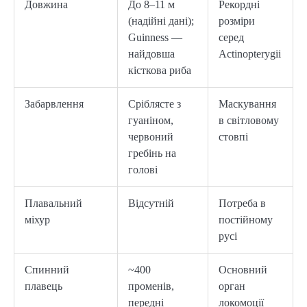
Довжина
До 8–11 м
Рекордні
(надійні дані);
розміри
Guinness —
серед
найдовша
Actinopterygii
кісткова риба
Забарвлення
Сріблясте з
Маскування
гуаніном,
в світловому
червоний
стовпі
гребінь на
голові
Плавальний
Відсутній
Потреба в
міхур
постійному
русі
Спинний
~400
Основний
плавець
променів,
орган
передні
локомоції