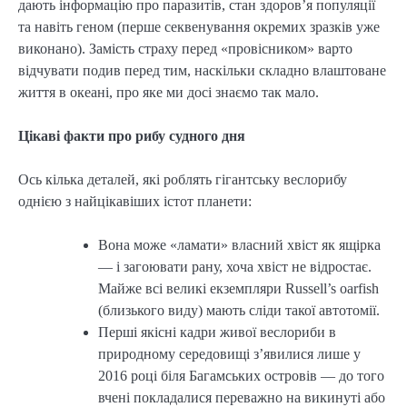
дають інформацію про паразитів, стан здоров’я популяції
та навіть геном (перше секвенування окремих зразків уже
виконано). Замість страху перед «провісником» варто
відчувати подив перед тим, наскільки складно влаштоване
життя в океані, про яке ми досі знаємо так мало.
Цікаві факти про рибу судного дня
Ось кілька деталей, які роблять гігантську веслорибу
однією з найцікавіших істот планети:
Вона може «ламати» власний хвіст як ящірка
— і загоювати рану, хоча хвіст не відростає.
Майже всі великі екземпляри Russell’s oarfish
(близького виду) мають сліди такої автотомії.
Перші якісні кадри живої веслориби в
природному середовищі з’явилися лише у
2016 році біля Багамських островів — до того
вчені покладалися переважно на викинуті або