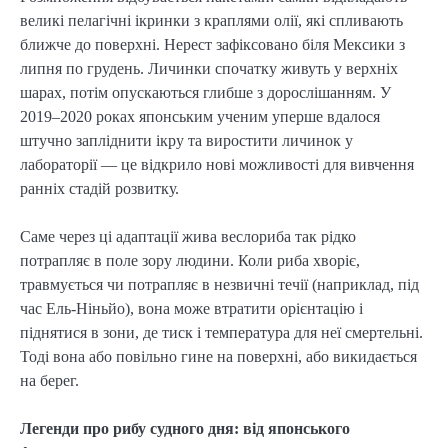
великі пелагічні ікринки з краплями олії, які спливають
ближче до поверхні. Нерест зафіксовано біля Мексики з
липня по грудень. Личинки спочатку живуть у верхніх
шарах, потім опускаються глибше з дорослішанням. У
2019–2020 роках японським ученим уперше вдалося
штучно запліднити ікру та виростити личинок у
лабораторії — це відкрило нові можливості для вивчення
ранніх стадій розвитку.
Саме через ці адаптації жива веслориба так рідко
потрапляє в поле зору людини. Коли риба хворіє,
травмується чи потрапляє в незвичні течії (наприклад, під
час Ель-Ніньйо), вона може втратити орієнтацію і
піднятися в зони, де тиск і температура для неї смертельні.
Тоді вона або повільно гине на поверхні, або викидається
на берег.
Легенди про рибу судного дня: від японського