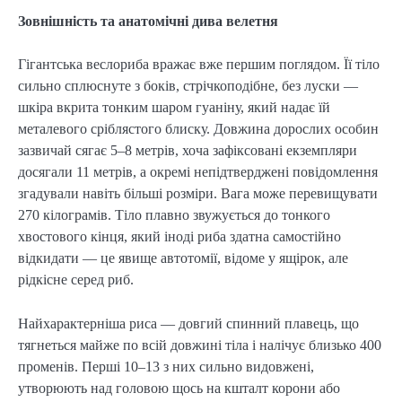
Зовнішність та анатомічні дива велетня
Гігантська веслориба вражає вже першим поглядом. Її тіло
сильно сплюснуте з боків, стрічкоподібне, без луски —
шкіра вкрита тонким шаром гуаніну, який надає їй
металевого сріблястого блиску. Довжина дорослих особин
зазвичай сягає 5–8 метрів, хоча зафіксовані екземпляри
досягали 11 метрів, а окремі непідтверджені повідомлення
згадували навіть більші розміри. Вага може перевищувати
270 кілограмів. Тіло плавно звужується до тонкого
хвостового кінця, який іноді риба здатна самостійно
відкидати — це явище автотомії, відоме у ящірок, але
рідкісне серед риб.
Найхарактерніша риса — довгий спинний плавець, що
тягнеться майже по всій довжині тіла і налічує близько 400
променів. Перші 10–13 з них сильно видовжені,
утворюють над головою щось на кшталт корони або