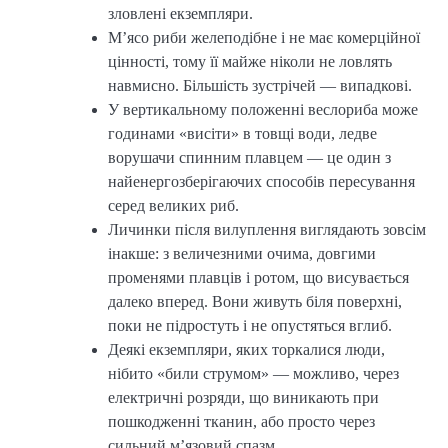
зловлені екземпляри.
М’ясо риби желеподібне і не має комерційної
цінності, тому її майже ніколи не ловлять
навмисно. Більшість зустрічей — випадкові.
У вертикальному положенні веслориба може
годинами «висіти» в товщі води, ледве
ворушачи спинним плавцем — це один з
найенергозберігаючих способів пересування
серед великих риб.
Личинки після вилуплення виглядають зовсім
інакше: з величезними очима, довгими
променями плавців і ротом, що висувається
далеко вперед. Вони живуть біля поверхні,
поки не підростуть і не опустяться вглиб.
Деякі екземпляри, яких торкалися люди,
нібито «били струмом» — можливо, через
електричні розряди, що виникають при
пошкодженні тканин, або просто через
сильний м’язовий спазм.