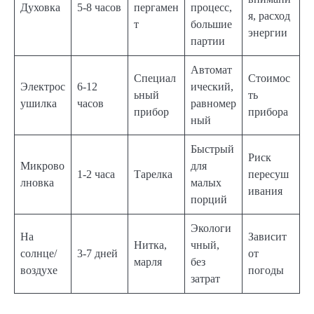
Духовка
5-8 часов
пергамен
процесс,
я, расход
т
большие
энергии
партии
Автомат
Специал
Стоимос
Электрос
6-12
ический,
ьный
ть
ушилка
часов
равномер
прибор
прибора
ный
Быстрый
Риск
Микрово
для
1-2 часа
Тарелка
пересуш
лновка
малых
ивания
порций
Экологи
На
Зависит
Нитка,
чный,
солнце/
3-7 дней
от
марля
без
воздухе
погоды
затрат