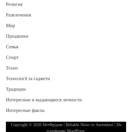
Религия
Развлечения
Мир
Праздники
Семья
Спорт
Техно
Технології та гаджети
Традиции
Интересные и выдающиеся личности
Интересные факты
Copyright © 2026
НетФрідом
| Reliable News от
Ascendoor
| На
платформе
WordPress
.