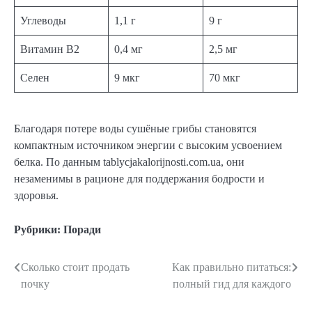
Углеводы
1,1 г
9 г
Витамин B2
0,4 мг
2,5 мг
Селен
9 мкг
70 мкг
Благодаря потере воды сушёные грибы становятся
компактным источником энергии с высоким усвоением
белка. По данным tablycjakalorijnosti.com.ua, они
незаменимы в рационе для поддержания бодрости и
здоровья.
Рубрики:
Поради
Сколько стоит продать
Как правильно питаться:
Навигация
почку
полный гид для каждого
по