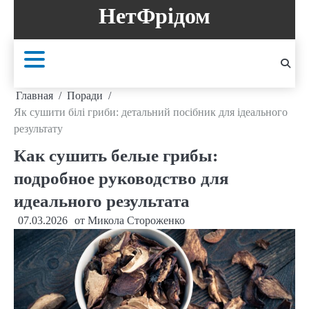
Перейти
НетФрідом
к
содержанию
Главная
Поради
Як сушити білі гриби: детальний посібник для ідеального
результату
Как сушить белые грибы:
подробное руководство для
идеального результата
07.03.2026
от
Микола Стороженко