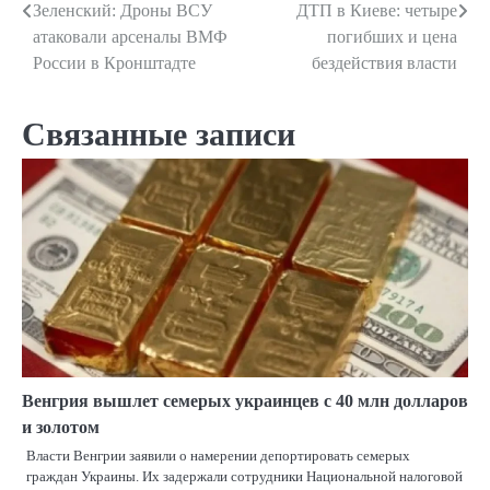
Зеленский: Дроны ВСУ
ДТП в Киеве: четыре
Навигация
атаковали арсеналы ВМФ
погибших и цена
по
России в Кронштадте
бездействия власти
записям
Связанные записи
Венгрия вышлет семерых украинцев с 40 млн долларов
и золотом
Власти Венгрии заявили о намерении депортировать семерых
граждан Украины. Их задержали сотрудники Национальной налоговой