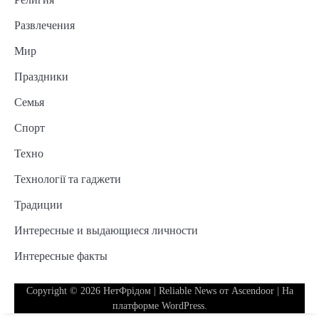
Развлечения
Мир
Праздники
Семья
Спорт
Техно
Технології та гаджети
Традиции
Интересные и выдающиеся личности
Интересные факты
Copyright © 2026
НетФрідом
| Reliable News от
Ascendoor
| На
платформе
WordPress
.