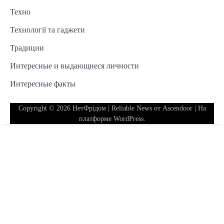
Техно
Технології та гаджети
Традиции
Интересные и выдающиеся личности
Интересные факты
Copyright © 2026
НетФрідом
| Reliable News от
Ascendoor
| На
платформе
WordPress
.