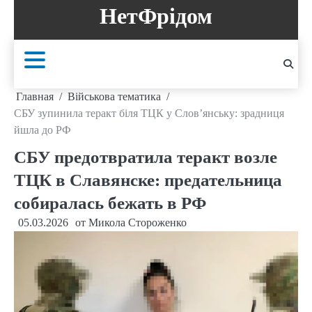
Перейти
НетФрідом
к
содержанию
Главная
Військова тематика
СБУ зупинила теракт біля ТЦК у Слов’янську: зрадниця
йшла до РФ
СБУ предотвратила теракт возле
ТЦК в Славянске: предательница
собиралась бежать в РФ
05.03.2026
от
Микола Стороженко