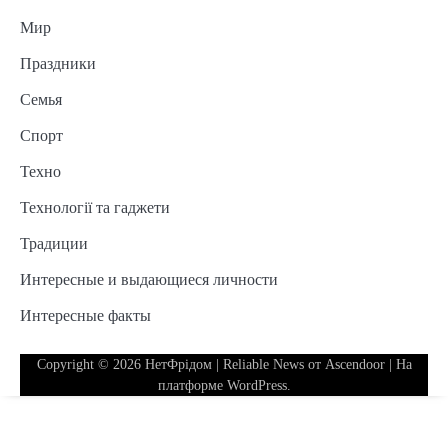
Мир
Праздники
Семья
Спорт
Техно
Технології та гаджети
Традиции
Интересные и выдающиеся личности
Интересные факты
Copyright © 2026
НетФрідом
| Reliable News от
Ascendoor
| На
платформе
WordPress
.