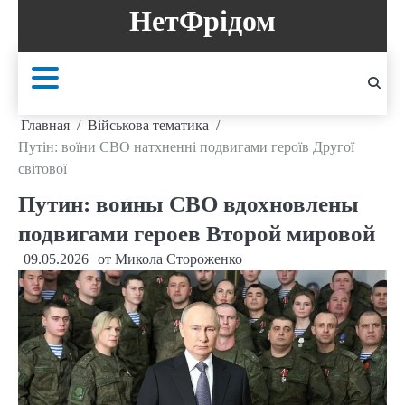
Перейти
НетФрідом
к
содержанию
Главная
Військова тематика
Путін: воїни СВО натхненні подвигами героїв Другої
світової
Путин: воины СВО вдохновлены
подвигами героев Второй мировой
09.05.2026
от
Микола Стороженко