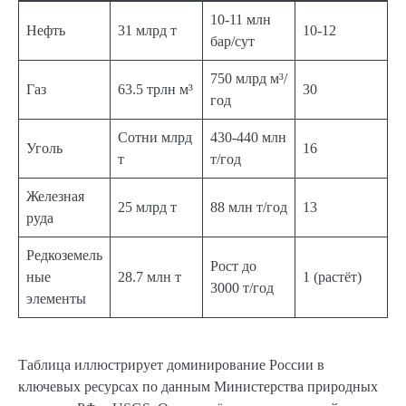
10-11 млн
Нефть
31 млрд т
10-12
бар/сут
750 млрд м³/
Газ
63.5 трлн м³
30
год
Сотни млрд
430-440 млн
Уголь
16
т
т/год
Железная
25 млрд т
88 млн т/год
13
руда
Редкоземель
Рост до
ные
28.7 млн т
1 (растёт)
3000 т/год
элементы
Таблица иллюстрирует доминирование России в
ключевых ресурсах по данным Министерства природных