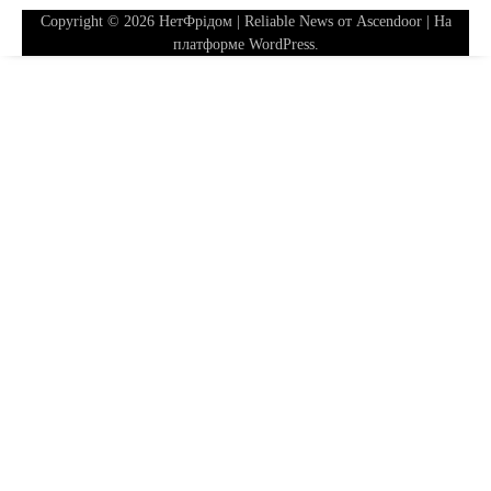
Copyright © 2026
НетФрідом
| Reliable News от
Ascendoor
| На
платформе
WordPress
.