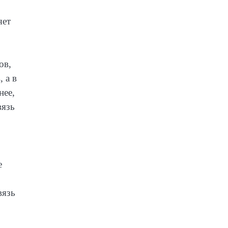
яет
ов,
 а в
нее,
вязь
е
вязь