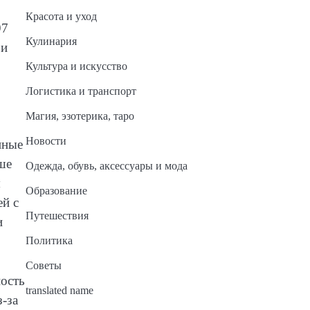
Красота и уход
97
Кулинария
 и
Культура и искусство
Логистика и транспорт
Магия, эзотерика, таро
Новости
нные
ше
Одежда, обувь, аксессуары и мода
я
Образование
ей с
Путешествия
и
Политика
Советы
ость
translated name
-за