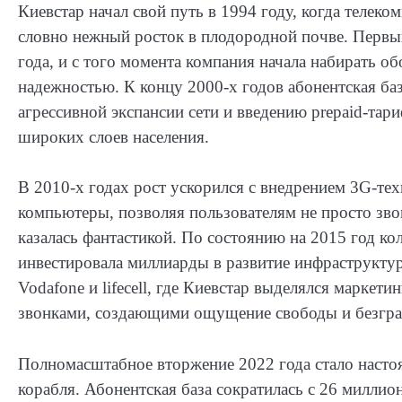
Киевстар начал свой путь в 1994 году, когда теле
словно нежный росток в плодородной почве. Первый
года, и с того момента компания начала набирать 
надежностью. К концу 2000-х годов абонентская ба
агрессивной экспансии сети и введению prepaid-тар
широких слоев населения.
В 2010-х годах рост ускорился с внедрением 3G-те
компьютеры, позволяя пользователям не просто звон
казалась фантастикой. По состоянию на 2015 год ко
инвестировала миллиарды в развитие инфраструктур
Vodafone и lifecell, где Киевстар выделялся марке
звонками, создающими ощущение свободы и безгра
Полномасштабное вторжение 2022 года стало наст
корабля. Абонентская база сократилась с 26 миллио