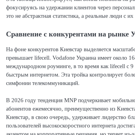
фокусируясь на удержании клиентов через персон
это не абстрактная статистика, а реальные люди с и
Сравнение с конкурентами на рынке 
На фоне конкурентов Киевстар выделяется масштабом
превышает lifecell. Vodafone Украина имеет около 
международном роуминге, в то время как lifecell 
быстрым интернетом. Эта тройка контролирует бол
симфонии телекоммуникаций.
В 2026 году тенденция MNP подчеркивает мобильност
абонентов ежемесячно, преимущественно из Киевста
Киевстар, в свою очередь, удерживает лидерство бл
пользователей высокоскоростного интернета достига
акцентом на корпоративные решения, но теряет из-з