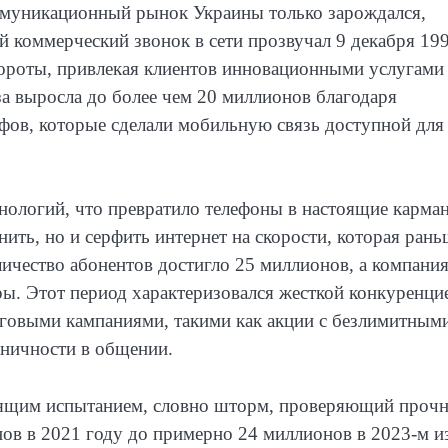
коммуникационный рынок Украины только зарождался,
 коммерческий звонок в сети прозвучал 9 декабря 19
обороты, привлекая клиентов инновационными услугами
за выросла до более чем 20 миллионов благодаря
ифов, которые сделали мобильную связь доступной для
хнологий, что превратило телефоны в настоящие карма
ить, но и серфить интернет на скорости, которая рань
личество абонентов достигло 25 миллионов, а компани
ы. Этот период характеризовался жесткой конкуренци
тинговыми кампаниями, такими как акции с безлимитным
ничности в общении.
оящим испытанием, словно шторм, проверяющий прочн
нов в 2021 году до примерно 24 миллионов в 2023-м из