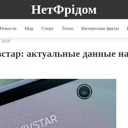
НетФрідом
Новости
Мир
Спорт
Техно
Интересные факты
і 2026
встар: актуальные данные н