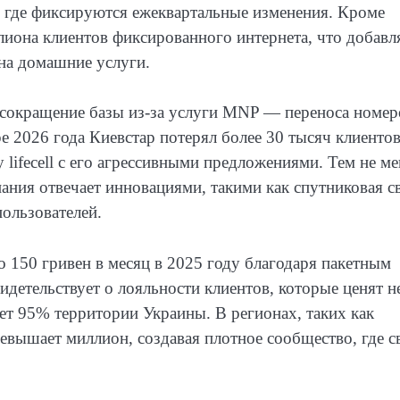
, где фиксируются ежеквартальные изменения. Кроме
лиона клиентов фиксированного интернета, что добавл
 на домашние услуги.
 сокращение базы из-за услуги MNP — переноса номер
 2026 года Киевстар потерял более 30 тысяч клиентов,
lifecell с его агрессивными предложениями. Тем не ме
мпания отвечает инновациями, такими как спутниковая с
пользователей.
 150 гривен в месяц в 2025 году благодаря пакетным
идетельствует о лояльности клиентов, которые ценят н
ает 95% территории Украины. В регионах, таких как
вышает миллион, создавая плотное сообщество, где с