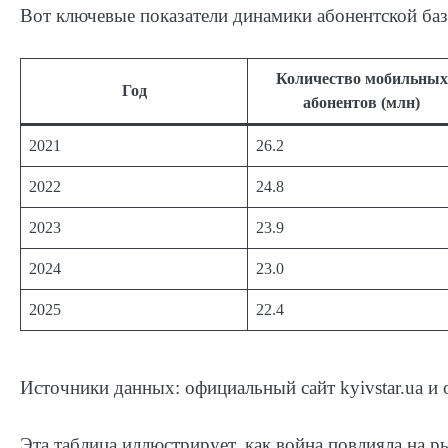
Вот ключевые показатели динамики абонентской баз
Количество мобильных
Год
абонентов (млн)
2021
26.2
2022
24.8
2023
23.9
2024
23.0
2025
22.4
Источники данных: официальный сайт kyivstar.ua 
Эта таблица иллюстрирует, как война повлияла на ры