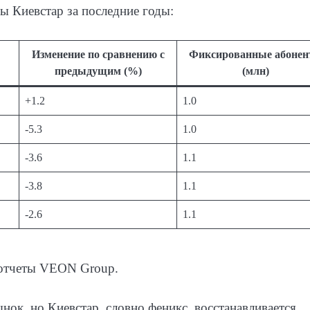
ы Киевстар за последние годы:
Изменение по сравнению с
Фиксированные абоне
предыдущим (%)
(млн)
+1.2
1.0
-5.3
1.0
-3.6
1.1
-3.8
1.1
-2.6
1.1
и отчеты VEON Group.
нок, но Киевстар, словно феникс, восстанавливается,