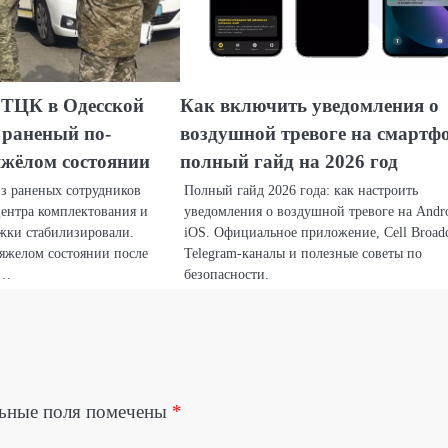
 ТЦК в Одесской
Как включить уведомления о
 раненый по-
воздушной тревоге на смартфо
яжёлом состоянии
полный гайд на 2026 год
из раненых сотрудников
Полный гайд 2026 года: как настроить
центра комплектования и
уведомления о воздушной тревоге на Andr
жки стабилизировали.
iOS. Официальное приложение, Cell Broadc
тяжелом состоянии после
Telegram-каналы и полезные советы по
е…
безопасности.
льные поля помечены
*