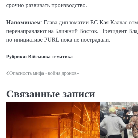
срочно развивать производство.
Напоминаем
: Глава дипломатии ЕС Кая Каллас от
перенаправляют на Ближний Восток. Президент Вла
по инициативе PURL пока не пострадали.
Рубрики:
Військова тематика
Опасность мифа «война дронов»
Навигация
по
Связанные записи
записям