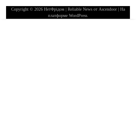
Copyright © 2026
НетФрідом
| Reliable News от
Ascendoor
| На
платформе
WordPress
.