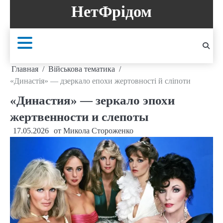
Перейти
НетФрідом
к
содержанию
Главная
Військова тематика
«Династія» — дзеркало епохи жертовності й сліпоти
«Династия» — зеркало эпохи
жертвенности и слепоты
17.05.2026
от
Микола Стороженко