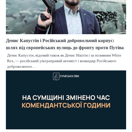
Денис Капустін і Російський добровольчий корпус:
шлях від європейських вулиць до фронту проти Путіна
Денис Капустін, відомий також як Денис Нікітін і за позивним White
Rex, — російський ультраправий активіст і командир Російського
добровольчого…