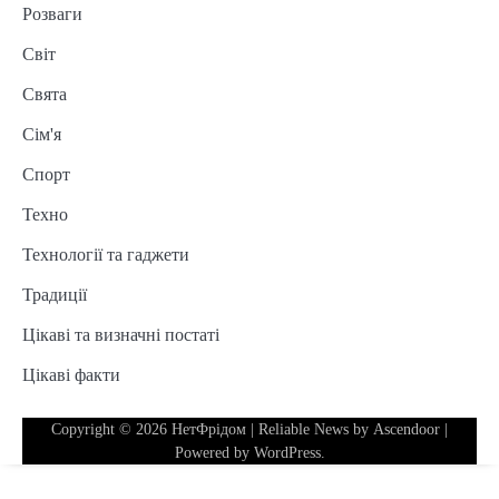
Розваги
Світ
Свята
Сім'я
Спорт
Техно
Технології та гаджети
Традиції
Цікаві та визначні постаті
Цікаві факти
Copyright © 2026
НетФрідом
| Reliable News by
Ascendoor
|
Powered by
WordPress
.