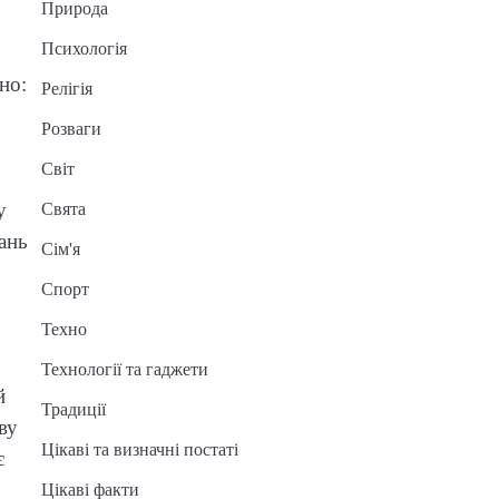
Природа
Психологія
но:
Релігія
Розваги
Світ
у
Свята
тань
Сім'я
Спорт
Техно
Технології та гаджети
й
Традиції
ву
Цікаві та визначні постаті
є
Цікаві факти