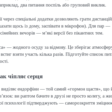
приклад, два питання поспіль або груповий виклик.
ії через спеціальні додатки дозволяють грати дистанцій
казати щось із дому, заспівати в мікрофон). Для пар —
імейних вечорів — м’які версії без пікантних тем.
а» — жодного осуду за відмову. Це зберігає атмосфер
 встиг взяти участь кілька разів. Підготуйте список пи
ості.
так чіпляє серця
к виділяє ендорфіни — той самий «гормон щастя», що 
в’язок: ви раптом бачите в друзі не просто колегу, а жи
ної психології підтверджують — саморозкриття зміцню