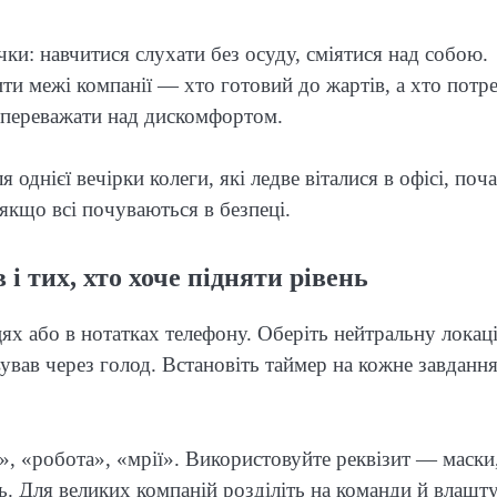
чки: навчитися слухати без осуду, сміятися над собою.
ти межі компанії — хто готовий до жартів, а хто потр
є переважати над дискомфортом.
 однієї вечірки колеги, які ледве віталися в офісі, поч
 якщо всі почуваються в безпеці.
 і тих, хто хоче підняти рівень
ях або в нотатках телефону. Оберіть нейтральну локац
вував через голод. Встановіть таймер на кожне завданн
, «робота», «мрії». Використовуйте реквізит — маски
. Для великих компаній розділіть на команди й влашт