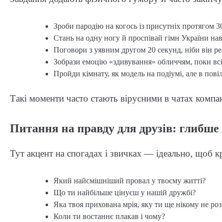
Зроби пародію на когось із присутніх протягом 3
Стань на одну ногу й проспівай гімн України на
Поговори з уявним другом 20 секунд, ніби він р
Зобрази емоцію «здивування» обличчям, поки всі
Пройди кімнату, як модель на подіумі, але в пові
Такі моменти часто стають вірусними в чатах компан
Питання на правду для друзів: глибше 
Тут акцент на спогадах і звичках — ідеально, щоб 
Який найсмішніший провал у твоєму житті?
Що ти найбільше цінуєш у нашій дружбі?
Яка твоя прихована мрія, яку ти ще нікому не ро
Коли ти востаннє плакав і чому?