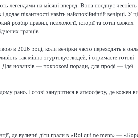
ть легендами на місяці вперед. Вона поєднує чесність 
і додає пікантності навіть найспокійнішій вечірці. У ц
кий розбір правил, психології, історії та сотні свіжих
ідчених гравців.
вою в 2026 році, коли вечірки часто переходять в онл
ивість так міцно згуртовує людей, і отримаєте готові
. Для новачків — покрокові поради, для профі — ідеї
додому рано. Готові зануритися в атмосферу, де кожен в
ції, де вуличні діти грали в «Roi qui ne ment» — «Кор