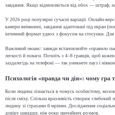
завдання. Якщо відмовляється від обох — штраф, на
У 2026 році популярні сучасні варіації. Онлайн-верс
камери ввімкнені, завдання адаптовані під екран (по
інтимний формат удвох з фокусом на стосунки. Для с
Важливий нюанс: завжди встановлюйте «правило пас
легкості й поваги. Почніть з 4–8 гравців, щоб кожен
заздалегідь на телефоні — так уникнете пауз і ніяков
Психологія «правда чи дія»: чому гра 
Коли людина зізнається в чомусь особистому, мозо
після сміху. Спільна вразливість створює глибокий з
людину зі страхами й мріями. Дослідження соціаль
довіру швидше, ніж роки звичайних розмов.