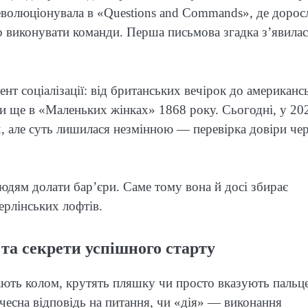
а еволюціонувала в «Questions and Commands», де доросл
о виконувати команди. Перша письмова згадка з’явилас
ент соціалізації: від британських вечірок до американс
али ще в «Маленьких жінках» 1868 року. Сьогодні, у 20
х, але суть лишилася незмінною — перевірка довіри че
юдям долати бар’єри. Саме тому вона й досі збирає
берлінських лофтів.
 та секрети успішного старту
дають колом, крутять пляшку чи просто вказують пальц
чесна відповідь на питання, чи «дія» — виконання