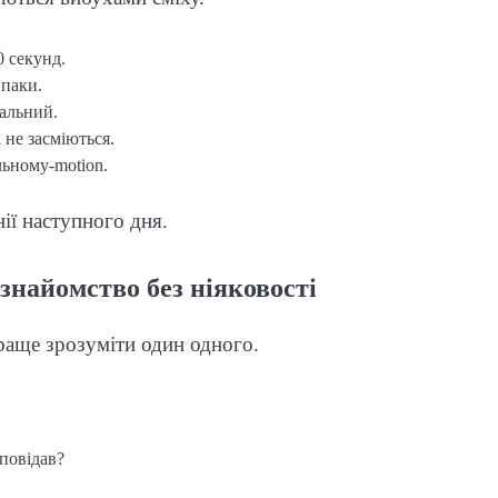
0 секунд.
впаки.
еальний.
 не засміються.
льному-motion.
ії наступного дня.
знайомство без ніяковості
краще зрозуміти один одного.
зповідав?