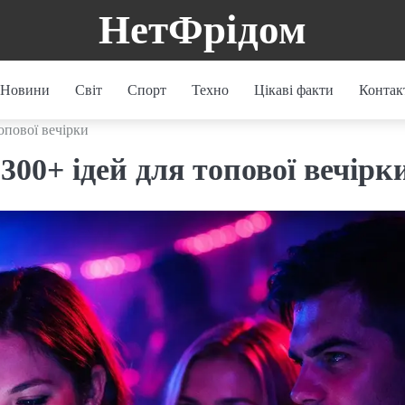
НетФрідом
Новини
Світ
Спорт
Техно
Цікаві факти
Контак
опової вечірки
300+ ідей для топової вечірк