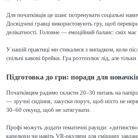
Для початківців це шанс потренувати соціальні нави
Досвідчені гравці використовують гру, щоб перевіри
делікатності. Головне — емоційний баланс: сміх ма
У нашій практиці ми стикалися з випадком, коли після
спільні кавові брейки. Гра розтоплює лід, але тільки
Підготовка до гри: поради для новачків
Початківцям радимо скласти 20–30 питань на папірц
— зручні сидіння, закуски поруч, щоб ніхто не нер
30–60 секунд, щоб не затягувати.
Профі можуть додати тематичні раунди: «дитинство»
капелюхи чи навіть VR-окуляри для смішних завдань