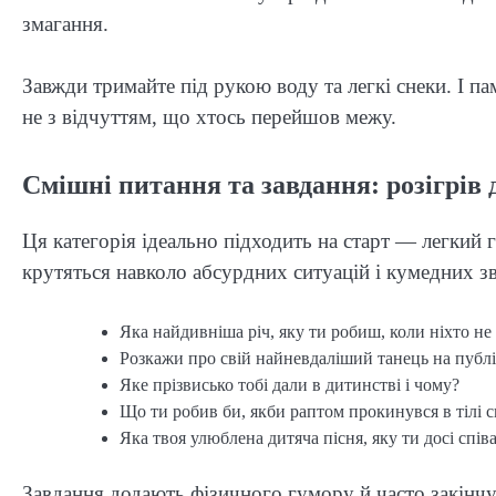
змагання.
Завжди тримайте під рукою воду та легкі снеки. І па
не з відчуттям, що хтось перейшов межу.
Смішні питання та завдання: розігрів 
Ця категорія ідеально підходить на старт — легкий 
крутяться навколо абсурдних ситуацій і кумедних з
Яка найдивніша річ, яку ти робиш, коли ніхто не
Розкажи про свій найневдаліший танець на публі
Яке прізвисько тобі дали в дитинстві і чому?
Що ти робив би, якби раптом прокинувся в тілі
Яка твоя улюблена дитяча пісня, яку ти досі спі
Завдання додають фізичного гумору й часто закінч