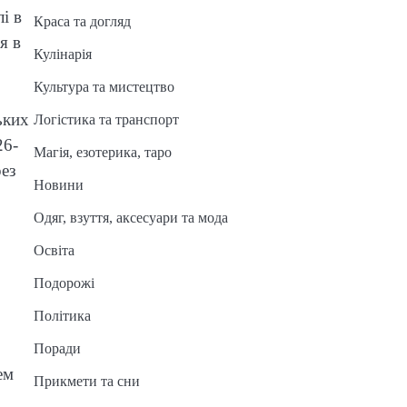
і в
Краса та догляд
я в
Кулінарія
Культура та мистецтво
ьких
Логістика та транспорт
26-
Магія, езотерика, таро
рез
Новини
Одяг, взуття, аксесуари та мода
Освіта
Подорожі
Політика
Поради
ем
Прикмети та сни