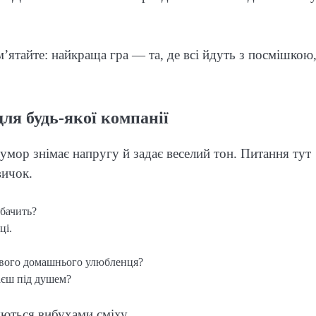
м’ятайте: найкраща гра — та, де всі йдуть з посмішкою,
для будь-якої компанії
гумор знімає напругу й задає веселий тон. Питання тут
вичок.
 бачить?
ці.
 свого домашнього улюбленця?
ваєш під душем?
уються вибухами сміху.