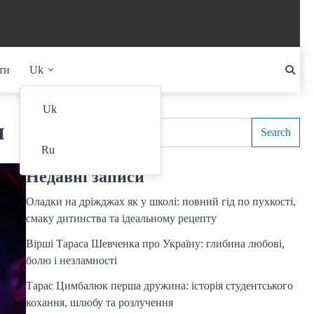
ти
Uk
Search
Uk
и
Search
Ru
Недавні записи
Оладки на дріжджах як у школі: повний гід по пухкості,
смаку дитинства та ідеальному рецепту
Вірші Тараса Шевченка про Україну: глибина любові,
болю і незламності
Тарас Цимбалюк перша дружина: історія студентського
кохання, шлюбу та розлучення