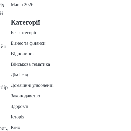
March 2026
із
ій
Категорії
Без категорії
Бізнес та фінанси
айн
Відпочинок
Військова тематика
Дім і сад
Домашнні улюбленці
ибір
Законодавство
Здоров'я
Історія
Кіно
оль,