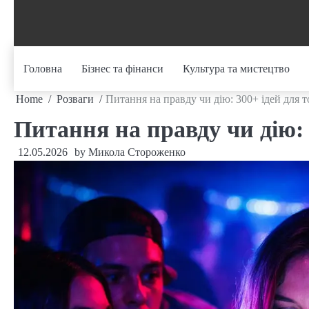
Skip
to
content
Головна
Бізнес та фінанси
Культура та мистецтво
Home
Розваги
Питання на правду чи дію: 300+ ідей для т
Питання на правду чи дію: 
12.05.2026
by
Микола Стороженко