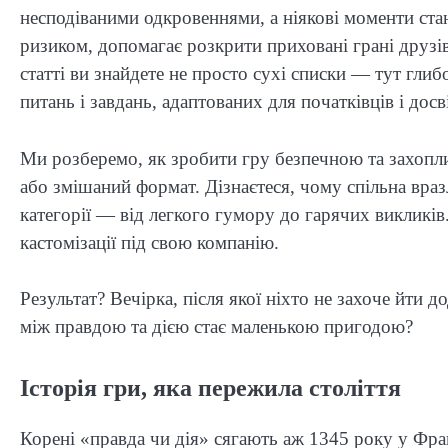
несподіваними одкровеннями, а ніякові моменти стаю
ризиком, допомагає розкрити приховані грані друзів 
статті ви знайдете не просто сухі списки — тут глибо
питань і завдань, адаптованих для початківців і досв
Ми розберемо, як зробити гру безпечною та захопли
або змішаний формат. Дізнаєтеся, чому спільна вразл
категорії — від легкого гумору до гарячих викликів
кастомізації під свою компанію.
Результат? Вечірка, після якої ніхто не захоче йти 
між правдою та дією стає маленькою пригодою?
Історія гри, яка пережила століття
Корені «правда чи дія» сягають аж 1345 року у Фран