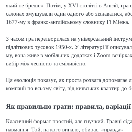
який не бреше». Потім, у XVI столітті в Англії, гр
салонах змушували один одного або зізнаватися, аб
1677-му в франко-англійському словнику Гі Міежа.
З часом гра перетворилася на універсальний інструм
підліткових тусовок 1950-х. У літературі її описув
му, вона живе в мобільних додатках і Zoom-вечірка
вибір між чесністю та сміливістю.
Ця еволюція показує, як проста розвага допомагає л
компанії по всьому світу, від київських квартир до 
Як правильно грати: правила, варіації
Класичний формат простий, але гнучкий. Гравці сі
навмання. Той, на кого випало, обирає: «правда» — 