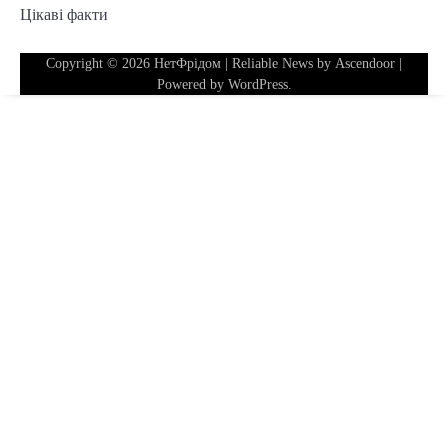
Цікаві факти
Copyright © 2026
НетФрідом
| Reliable News by
Ascendoor
|
Powered by
WordPress
.