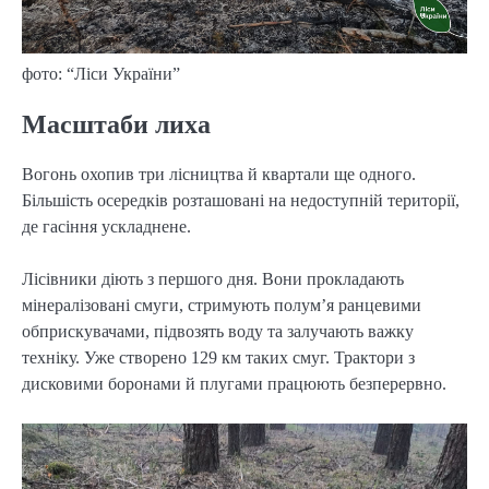
фото: “Ліси України”
Масштаби лиха
Вогонь охопив три лісництва й квартали ще одного.
Більшість осередків розташовані на недоступній території,
де гасіння ускладнене.
Лісівники діють з першого дня. Вони прокладають
мінералізовані смуги, стримують полум’я ранцевими
обприскувачами, підвозять воду та залучають важку
техніку. Уже створено 129 км таких смуг. Трактори з
дисковими боронами й плугами працюють безперервно.