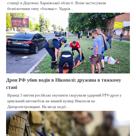
станції в Дергачах Харківської області. Вони застосували
безпілотники типу «Італмас». Ударів…
Дрон РФ убив водія в Нікополі: дружина в тяжкому
стані
Вранці 5 квітня російські окупанти скерували ударний FPV-дрон у
цивільний автомобіль на жвавій вулиці Нікополя на
Дніпропетровщині. На місці події…