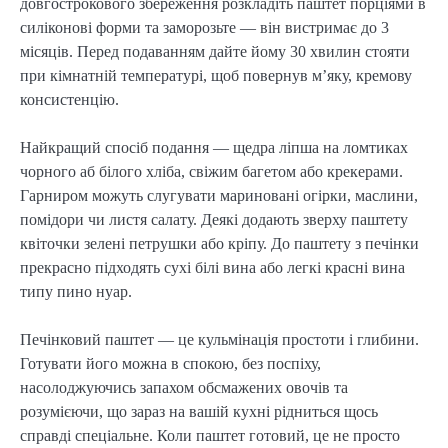
довгострокового збереження розкладіть паштет порціями в
силіконові форми та заморозьте — він вистримає до 3
місяців. Перед подаванням дайте йому 30 хвилин стояти
при кімнатній температурі, щоб повернув м’яку, кремову
консистенцію.
Найкращий спосіб подання — щедра ліпша на ломтиках
чорного аб білого хліба, свіжим багетом або крекерами.
Гарниром можуть слугувати мариновані огірки, маслини,
помідори чи листя салату. Деякі додають зверху паштету
квіточки зелені петрушки або кріпу. До паштету з печінки
прекрасно підходять сухі білі вина або легкі красні вина
типу пино нуар.
Печінковий паштет — це кульмінація простоти і глибини.
Готувати його можна в спокою, без поспіху,
насолоджуючись запахом обсмажених овочів та
розумієючи, що зараз на вашій кухні рідниться щось
справді спеціальне. Коли паштет готовий, це не просто