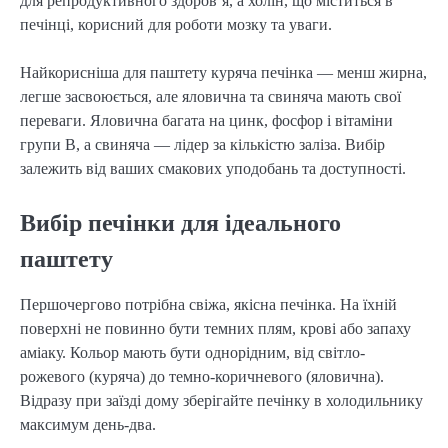
для репродуктивного здоров’я, а холін, що міститься в
печінці, корисний для роботи мозку та уваги.
Найкорисніша для паштету куряча печінка — менш жирна,
легше засвоюється, але яловична та свиняча мають свої
переваги. Яловична багата на цинк, фосфор і вітаміни
групи B, а свиняча — лідер за кількістю заліза. Вибір
залежить від ваших смакових уподобань та доступності.
Вибір печінки для ідеального
паштету
Першочергово потрібна свіжа, якісна печінка. На їхній
поверхні не повинно бути темних плям, крові або запаху
аміаку. Кольор мають бути однорідним, від світло-
рожевого (куряча) до темно-коричневого (яловична).
Відразу при заїзді дому зберігайте печінку в холодильнику
максимум день-два.