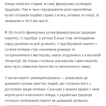
блюдо набагато старше за саму французьку кулінарну
традицію. Уже в часи середньовіччя різні європейські
кухні готували подібні страви з м’яса, печінки та птиці, їх
запікаючи в тісті або маслі.
В 18 столітті французька кухня формалізувала традицію
паштету, і Страсбург у регіоні Ельзас став легендарним
серед дитячим на цей делікатес. Страсбурзький паштет з
гусячої печінки став синонімом розкошу та
гастрономічного мистецтва, навіть згадуючись у класичній
літературі. Це блюдо готували для королів і аристократів,
воно було символом багатства та витонченого смаку.
З часом паштет демократизувався — дошкуляло до
домашніх кухонь простих людей, які готували його з
доступних видів печінки. Сьогодні у кожної країни є своя
версія цього класичного блюда, а українська традиція
готувати печінковий паштет як домашній делікатес