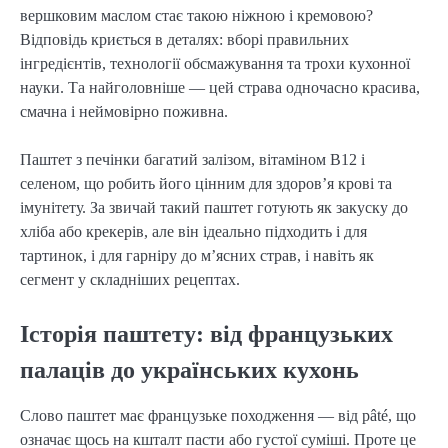
вершковим маслом стає такою ніжною і кремовою?
Відповідь криється в деталях: вборі правильних
інгредієнтів, технології обсмажування та трохи кухонної
науки. Та найголовніше — цей страва одночасно красива,
смачна і неймовірно поживна.
Паштет з печінки багатий залізом, вітаміном B12 і
селеном, що робить його цінним для здоров’я крові та
імунітету. За звичай такий паштет готують як закуску до
хліба або крекерів, але він ідеально підходить і для
тартинок, і для гарніру до м’ясних страв, і навіть як
сегмент у складніших рецептах.
Історія паштету: від французьких
палаців до українських кухонь
Слово паштет має французьке походження — від pâté, що
означає щось на кшталт пасти або густої суміші. Проте це