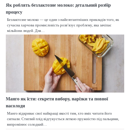
Як роблять безлактозне молоко: детальний розбір
процесу
Безлактозне молоко — це один з найелегантніших прикладів того, як
сучасна харчова промисловість розв’язує проблему, яка зачіпає
мільйони людей. Для…
Манго як їсти: секрети вибору, нарізки та повної
насолоди
Манго відкриває свої найкращі якості тим, хто вміє читати його
сигнали. Стиглий плід відгукується легкою пружністю під пальцями,
випромінює солодкий…