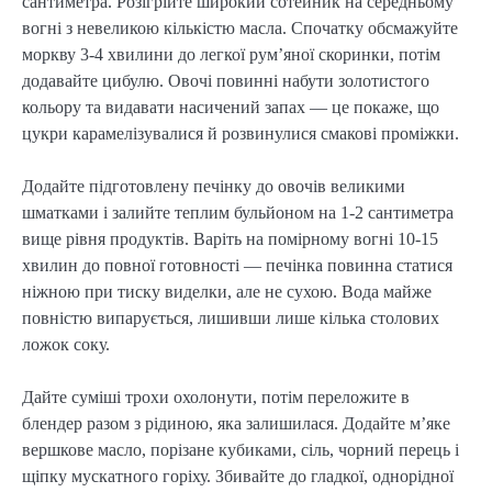
сантиметра. Розігрійте широкий сотейник на середньому
вогні з невеликою кількістю масла. Спочатку обсмажуйте
моркву 3-4 хвилини до легкої рум’яної скоринки, потім
додавайте цибулю. Овочі повинні набути золотистого
кольору та видавати насичений запах — це покаже, що
цукри карамелізувалися й розвинулися смакові проміжки.
Додайте підготовлену печінку до овочів великими
шматками і залийте теплим бульйоном на 1-2 сантиметра
вище рівня продуктів. Варіть на помірному вогні 10-15
хвилин до повної готовності — печінка повинна статися
ніжною при тиску виделки, але не сухою. Вода майже
повністю випарується, лишивши лише кілька столових
ложок соку.
Дайте суміші трохи охолонути, потім переложите в
блендер разом з рідиною, яка залишилася. Додайте м’яке
вершкове масло, порізане кубиками, сіль, чорний перець і
щіпку мускатного горіху. Збивайте до гладкої, однорідної