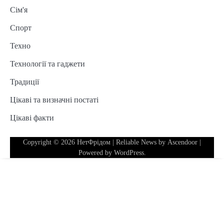
Сім'я
Спорт
Техно
Технології та гаджети
Традиції
Цікаві та визначні постаті
Цікаві факти
Copyright © 2026
НетФрідом
| Reliable News by
Ascendoor
|
Powered by
WordPress
.