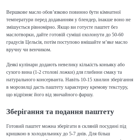
Вершкове масло обов’язково повинно бути кімнатної
температури перед додаванням у блендер, інакше воно не
змішується рівномірно. Якщо ви готуєте паштет без
маслотворки, дайте готовій суміші охолонути до 50-60
градусів Цельсія, потім поступово вмішайте м’яке масло
вручну чи венчиком.
Деякі кулінари додають невелику кількість коньяку або
сухого вина (1-2 столові ложки) для глибини смаку та
натурального консерванта. Навіть 10-15 хвилин зберігання
в морозилці дасть паштету характерну кремову текстуру,
що відрізняє його від звичайного фаршу.
Зберігання та подання паштету
Готовий паштет можна зберігати в скляній посудині під
кришкою в холодильнику до 5-7 днів. Для більш