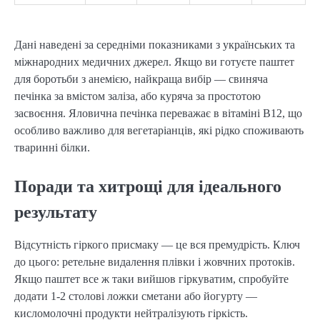
Дані наведені за середніми показниками з українських та
міжнародних медичних джерел. Якщо ви готуєте паштет
для боротьби з анемією, найкраща вибір — свиняча
печінка за вмістом заліза, або куряча за простотою
засвоєння. Яловична печінка переважає в вітаміні B12, що
особливо важливо для вегетаріанців, які рідко споживають
тваринні білки.
Поради та хитрощі для ідеального
результату
Відсутність гіркого присмаку — це вся премудрість. Ключ
до цього: ретельне видалення плівки і жовчних протоків.
Якщо паштет все ж таки вийшов гіркуватим, спробуйте
додати 1-2 столові ложки сметани або йогурту —
кисломолочні продукти нейтралізують гіркість.