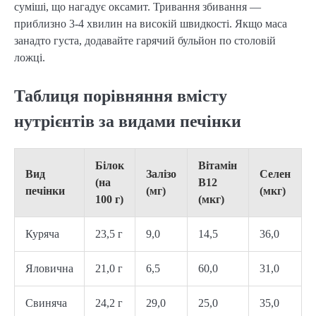
суміші, що нагадує оксамит. Тривання збивання —
приблизно 3-4 хвилин на високій швидкості. Якщо маса
занадто густа, додавайте гарячий бульйон по столовій
ложці.
Таблиця порівняння вмісту
нутрієнтів за видами печінки
Білок
Вітамін
Вид
Залізо
Селен
(на
B12
печінки
(мг)
(мкг)
100 г)
(мкг)
Куряча
23,5 г
9,0
14,5
36,0
Яловична
21,0 г
6,5
60,0
31,0
Свиняча
24,2 г
29,0
25,0
35,0