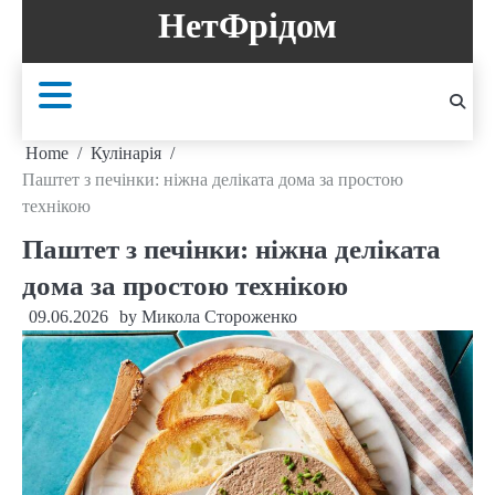
Skip
НетФрідом
to
content
Home
Кулінарія
Паштет з печінки: ніжна деліката дома за простою
технікою
Паштет з печінки: ніжна деліката
дома за простою технікою
09.06.2026
by
Микола Стороженко