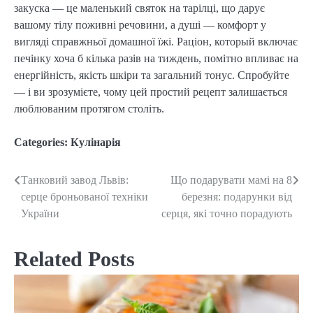
закуска — це маленький святок на тарілці, що дарує
вашому тілу поживні речовини, а душі — комфорт у
вигляді справжньої домашної їжі. Раціон, который включає
печінку хоча б кілька разів на тиждень, помітно впливає на
енергійність, якість шкіри та загальний тонус. Спробуйте
— і ви зрозумієте, чому цей простий рецепт залишається
люблюваним протягом століть.
Categories:
Кулінарія
Танковий завод Львів:
Що подарувати мамі на 8
Post
серце броньованої техніки
березня: подарунки від
navigation
України
серця, які точно порадують
Related Posts