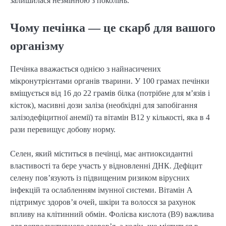
залишилася незмінною з поколінь.
Чому печінка — це скарб для вашого
організму
Печінка вважається однією з найнасичених
мікронутрієнтами органів тварини. У 100 грамах печінки
вміщується від 16 до 22 грамів білка (потрібне для м’язів і
кісток), масивні дози заліза (необхідні для запобігання
залізодефіцитної анемії) та вітамін B12 у кількості, яка в 4
рази перевищує добову норму.
Селен, який міститься в печінці, має антиоксидантні
властивості та бере участь у відновленні ДНК. Дефіцит
селену пов’язують із підвищеним ризиком вірусних
інфекцій та ослабленням імунної системи. Вітамін А
підтримує здоров’я очей, шкіри та волосся за рахунок
впливу на клітинний обмін. Фолієва кислота (B9) важлива