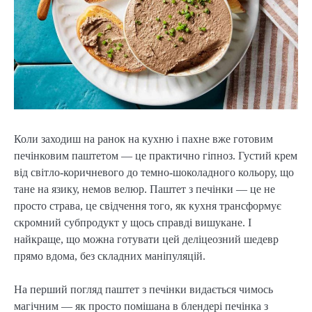
Коли заходиш на ранок на кухню і пахне вже готовим
печінковим паштетом — це практично гіпноз. Густий крем
від світло-коричневого до темно-шоколадного кольору, що
тане на язику, немов велюр. Паштет з печінки — це не
просто страва, це свідчення того, як кухня трансформує
скромний субпродукт у щось справді вишукане. І
найкраще, що можна готувати цей деліцеозний шедевр
прямо вдома, без складних маніпуляцій.
На перший погляд паштет з печінки видається чимось
магічним — як просто помішана в блендері печінка з