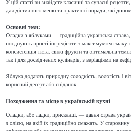
У цій статті ви знайдете класичні та сучасні рецепти,
для дієтичного меню та практичні поради, які допо
Основні тези:
Оладки з яблуками — традиційна українська страва, 
поєднують прості інгредієнти з максимумом смаку т
консистенція тіста, свіжі фрукти та оптимальна темп
так і для досвідчених кулінарів, з варіаціями на кефір
Яблука додають природну солодкість, вологість і в
корисний десерт або сніданок.
Походження та місце в українській кухні
Оладки, або ладки, присканці, — давня страва украї
з олією, на якій їх традиційно смажать. У старовину 