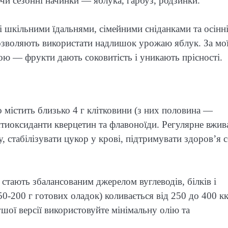
и сезонні начинки — яблука, гарбуз, родзинки.
зі шкільними їдальнями, сімейними сніданками та осінн
дозволяють використати надлишок урожаю яблук. За мо
ою — фрукти дають соковитість і уникають прісності.
містить близько 4 г клітковини (з них половина —
антиоксиданти кверцетин та флавоноїди. Регулярне вжив
 стабілізувати цукор у крові, підтримувати здоров’я 
стають збалансованим джерелом вуглеводів, білків і
50-200 г готових оладок) коливається від 250 до 400 к
гшої версії використовуйте мінімальну олію та