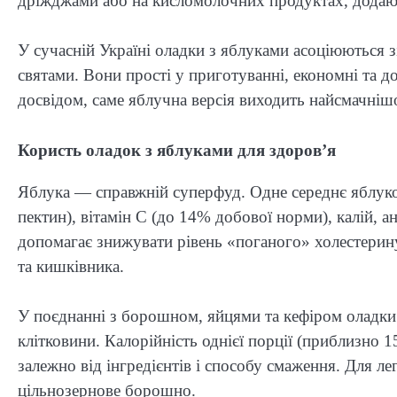
дріжджами або на кисломолочних продуктах, додаюч
У сучасній Україні оладки з яблуками асоціюються 
святами. Вони прості у приготуванні, економні та 
досвідом, саме яблучна версія виходить найсмачніш
Користь оладок з яблуками для здоров’я
Яблука — справжній суперфуд. Одне середнє яблуко 
пектин), вітамін C (до 14% добової норми), калій, 
допомагає знижувати рівень «поганого» холестерину,
та кишківника.
У поєднанні з борошном, яйцями та кефіром оладки 
клітковини. Калорійність однієї порції (приблизно 1
залежно від інгредієнтів і способу смаження. Для ле
цільнозернове борошно.