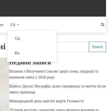
ти
Uk
Search
Uk
ні
Search
Ru
Недавні записи
Вітання з Яблучним Спасом: щирі слова, традиції та
значення свята у 2026 році
Шайло Джолі: біографія, шлях танцівниці та життя після
зміни прізвища
Міжнародний день пам’яті жертв Голокосту
19 років весілля: гранатове свято міцного кохання та