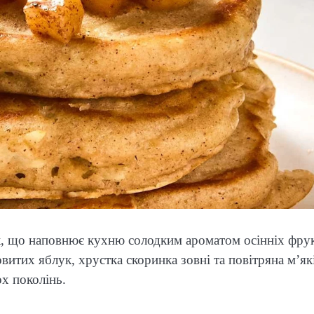
к, що наповнює кухню солодким ароматом осінніх фрук
витих яблук, хрустка скоринка зовні та повітряна м’як
х поколінь.