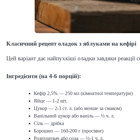
Класичний рецепт оладок з яблуками на кефірі
Цей варіант дає найпухкіші оладки завдяки реакції 
Інгредієнти (на 4-6 порцій):
Кефір 2,5% — 250 мл (кімнатної температури)
Яйце — 1-2 шт.
Цукор — 2-3 ст. л. (або менше за смаком)
Ванільний цукор або ваніль — ½ ч. л.
Сіль — дрібка
Борошно — 160-200 г (просіяне)
Розпушувач або сода — ½-1 ч. л.