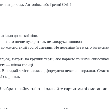
рти, наприклад, Антонівка або Гренні Сміт)
ванілью до легкої піни.
 — тісто почне пузиритися, це запорука пишності.
до консистенції густої сметани. Не перемішуйте надто інтенсивн
груба), натріть на крупній тертці або наріжте тонкими скибочкам
нням — щіпка кориці.
ні. Викладайте тісто ложкою, формуючи невеликі коржики. Смажте
ої скоринки.
 забрати зайву олію. Подавайте гарячими зі сметаною,