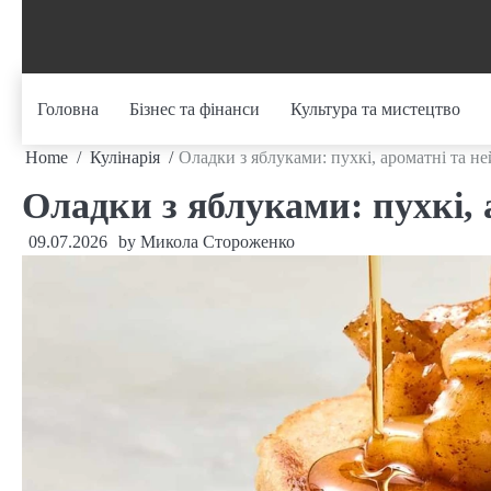
Skip
to
content
Головна
Бізнес та фінанси
Культура та мистецтво
Home
Кулінарія
Оладки з яблуками: пухкі, ароматні та н
Оладки з яблуками: пухкі, 
09.07.2026
by
Микола Стороженко