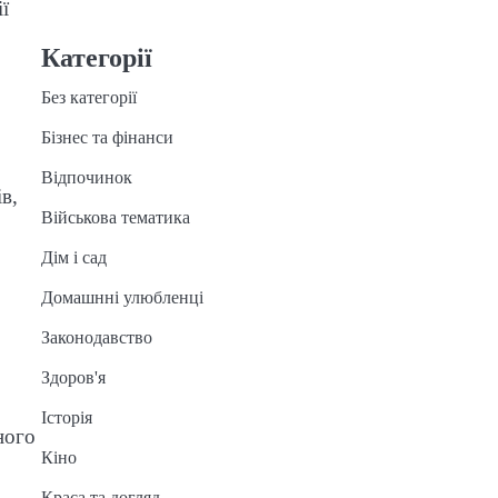
ії
Категорії
Без категорії
Бізнес та фінанси
Відпочинок
в,
Військова тематика
Дім і сад
Домашнні улюбленці
Законодавство
Здоров'я
Історія
ного
Кіно
Краса та догляд