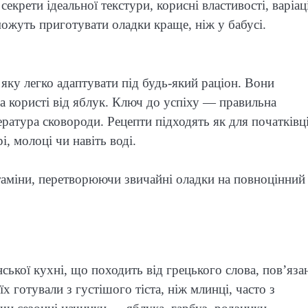
 секрети ідеальної текстури, корисні властивості, варіац
можуть приготувати оладки краще, ніж у бабусі.
яку легко адаптувати під будь-який раціон. Вони
а користі від яблук. Ключ до успіху — правильна
ература сковороди. Рецепти підходять як для початківці
і, молоці чи навіть воді.
ітаміни, перетворюючи звичайні оладки на повноцінний
нської кухні, що походить від грецького слова, пов’яза
їх готували з густішого тіста, ніж млинці, часто з