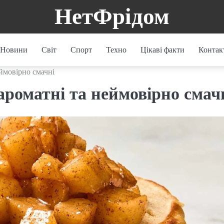
НетФрідом
Новини
Світ
Спорт
Техно
Цікаві факти
Контак
еймовірно смачні
ароматні та неймовірно смач