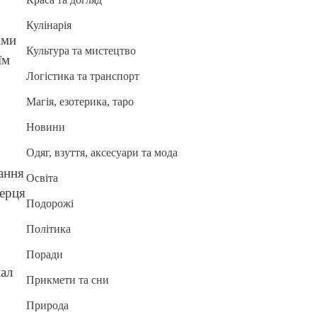
Кулінарія
іми
Культура та мистецтво
їм
Логістика та транспорт
Магія, езотерика, таро
Новини
Одяг, взуття, аксесуари та мода
ання
Освіта
серця
Подорожі
Політика
Поради
кал
Прикмети та сни
Природа