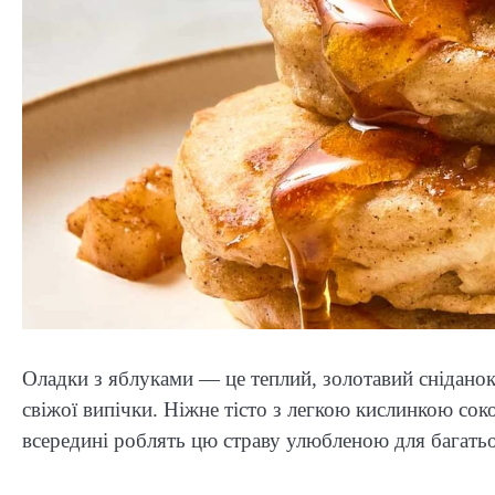
Оладки з яблуками — це теплий, золотавий снідано
свіжої випічки. Ніжне тісто з легкою кислинкою соко
всередині роблять цю страву улюбленою для багатьо