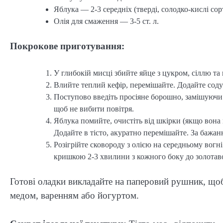
Яблука — 2-3 середніх (тверді, солодко-кислі со
Олія для смаження — 3-5 ст. л.
Покрокове приготування:
У глибокій мисці збийте яйце з цукром, сіллю та 
Влийте теплий кефір, перемішайте. Додайте соду
Поступово введіть просіяне борошно, замішуючи 
щоб не вибити повітря.
Яблука помийте, очистіть від шкірки (якщо вона 
Додайте в тісто, акуратно перемішайте. За бажа
Розігрійте сковороду з олією на середньому вог
кришкою 2-3 хвилини з кожного боку до золотав
Готові оладки викладайте на паперовий рушник, щоб
медом, варенням або йогуртом.