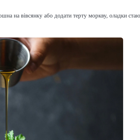
шна на вівсянку або додати терту моркву, оладки ста