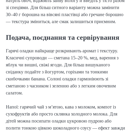
натріть овоч, відіжміть зайву вологу й введіть у тісто разом
зі спеціями. Для більш ситного варіанту можна замінити
30–40 г борошна на вівсяні пластівці або гречане борошно
— текстура зміниться, але смак залишиться приємним.
Подача, поєднання та сервірування
Гарячі оладки найкраще розкривають аромат і текстуру.
Класичні супроводи — сметана 15–20 %, мед, варення з
яблук чи вишні, свіжі ягоди. Для більш вишуканого
сніданку подайте з йогуртом, горіхами та тонкими
скибочками банана. Солоні оладки гармоніюють зі
сметаною з часником і зеленню або з легким овочевим
салатом.
Напої: гарячий чай з м’ятою, кава з молоком, компот із
сухофруктів або просто склянка холодного молока. Для
дітей можна посипати оладки цукровою пудрою або
полити тонкою цівкою шоколадного соусу — ефект завжди