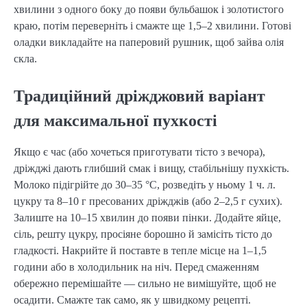
хвилини з одного боку до появи бульбашок і золотистого
краю, потім переверніть і смажте ще 1,5–2 хвилини. Готові
оладки викладайте на паперовий рушник, щоб зайва олія
скла.
Традиційний дріжджовий варіант
для максимальної пухкості
Якщо є час (або хочеться приготувати тісто з вечора),
дріжджі дають глибший смак і вищу, стабільнішу пухкість.
Молоко підігрійте до 30–35 °C, розведіть у ньому 1 ч. л.
цукру та 8–10 г пресованих дріжджів (або 2–2,5 г сухих).
Залиште на 10–15 хвилин до появи пінки. Додайте яйце,
сіль, решту цукру, просіяне борошно й замісіть тісто до
гладкості. Накрийте й поставте в тепле місце на 1–1,5
години або в холодильник на ніч. Перед смаженням
обережно перемішайте — сильно не вимішуйте, щоб не
осадити. Смажте так само, як у швидкому рецепті.