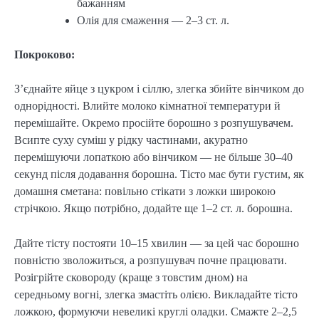
бажанням
Олія для смаження — 2–3 ст. л.
Покроково:
З’єднайте яйце з цукром і сіллю, злегка збийте вінчиком до
однорідності. Влийте молоко кімнатної температури й
перемішайте. Окремо просійте борошно з розпушувачем.
Всипте суху суміш у рідку частинами, акуратно
перемішуючи лопаткою або вінчиком — не більше 30–40
секунд після додавання борошна. Тісто має бути густим, як
домашня сметана: повільно стікати з ложки широкою
стрічкою. Якщо потрібно, додайте ще 1–2 ст. л. борошна.
Дайте тісту постояти 10–15 хвилин — за цей час борошно
повністю зволожиться, а розпушувач почне працювати.
Розігрійте сковороду (краще з товстим дном) на
середньому вогні, злегка змастіть олією. Викладайте тісто
ложкою, формуючи невеликі круглі оладки. Смажте 2–2,5