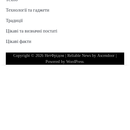
Технології та гаджети
Традиції
Цікаві та визначні постаті
Цікаві факти
Copyright © 2026
НетФрідом
| Reliable News by
Ascendoor
|
Powered by
WordPress
.