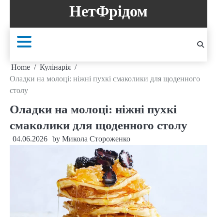
Skip
НетФрідом
to
content
Home
Кулінарія
Оладки на молоці: ніжні пухкі смаколики для щоденного
столу
Оладки на молоці: ніжні пухкі
смаколики для щоденного столу
04.06.2026
by
Микола Стороженко