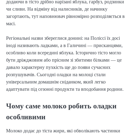
додаючи в тісто дрібно нарізані яблука, гарбуз, родзинки
чи сливи. На відміну від налисників, де начинку
загортають, тут наповнювач рівномірно розподіляється в
масі.
Регіональні назви збереглися донині: на Поліссі їх досі
іноді називають ладками, а в Галичині — присканцями,
особливо коли всередині яблука. Історично тісто могло
бути дріжджовим або прісним зі збитими білками — це
давало характерну пухкість ще до появи сучасних
розпушувачів. Сьогодні оладки на молоці стали
універсальним домашнім сніданком, який легко
адаптувати під сезонні продукти та вподобання родини.
Чому саме молоко робить оладки
особливими
Молоко додає до тіста жири, які обволікають частинки