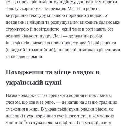
смак, сприяє рівномірному підйому, допомагає утворити
золоту скоринку через реакцію Маяра та робить
внутрішню текстуру м’якшою порівняно з водою. У
поєднанні з яйцями та розпушувачем виходить баланс між
структурою й повітряністю, який тане в роті навіть без
великої кількості цукру. Далі — детальний розбір
інгредієнтів, наукові основи процесу, два базові рецепти
(швидкий і традиційний), поширені помилки з рішеннями
та ідеї для варіацій.
Походження та місце оладок в
українській кухні
Назва «оладок» сягає грецького коріння й пов’язана зі
словом, що означає олію, — це натяк на давню традицію
смаження в жирі. В українській кухні оладки відомі як
невеликі пухкі коржики з густішого тіста, ніж у тонких
млинців. Їх готували як на воді, так і на молоці, часто