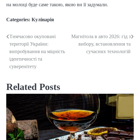
на молоці буде саме такою, якою ви її задумали.
Categories:
Кулінарія
Тимчасово окуповані
Магнітола в авто 2026: гід з
Post
території України:
вибору, встановлення та
navigation
випробування на міцність
сучасних технологій
ідентичності та
суверенітету
Related Posts