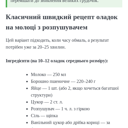
перемішати до зникнення великих грудочок.
Класичний швидкий рецепт оладок
на молоці з розпушувачем
Цей варіант підходить, коли часу обмаль, а результат
потрібен уже за 20–25 хвилин.
Інгредієнти (на 10–12 оладок середнього розміру):
Молоко — 250 мл
Борошно пшеничне — 220–240 г
Яйце — 1 шт. (або 2, якщо хочеться багатшої
структури)
Цукор — 2 ст. л.
Розпушувач — 1 ч. л. з гіркою
Сіль — щіпка
Ванільний цукор або дрібка кориці — за