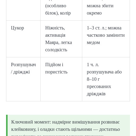
(особливо
можна збити
білок), колір
окремо
Цукор
Ніжність,
1–3 ст. л.; можна
активація
частково замінити
Маяра, легка
медом
солодкість
Розпушувач
Підйом і
1 ч. л.
/ дріжджі
пористість
розпушувача або
8–10 г
пресованих
дріжджів
Ключовий момент: надмірне вимішування розвиває
клейковину, і оладки стають щільними — достатньо