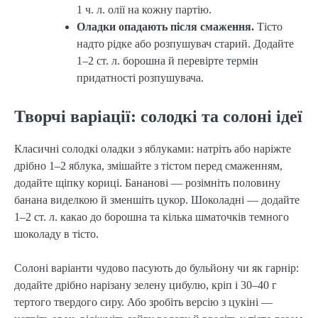
1 ч. л. олії на кожну партію.
Оладки опадають після смаження.
Тісто
надто рідке або розпушувач старий. Додайте
1–2 ст. л. борошна й перевірте термін
придатності розпушувача.
Творчі варіації: солодкі та солоні ідеї
Класичні солодкі оладки з яблуками: натріть або наріжте
дрібно 1–2 яблука, змішайте з тістом перед смаженням,
додайте щіпку кориці. Бананові — розімніть половину
банана виделкою й зменшіть цукор. Шоколадні — додайте
1–2 ст. л. какао до борошна та кілька шматочків темного
шоколаду в тісто.
Солоні варіанти чудово пасують до бульйону чи як гарнір:
додайте дрібно нарізану зелену цибулю, кріп і 30–40 г
тертого твердого сиру. Або зробіть версію з цукіні —