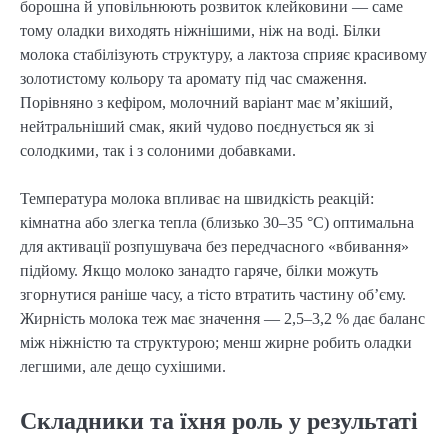
борошна й уповільнюють розвиток клейковини — саме
тому оладки виходять ніжнішими, ніж на воді. Білки
молока стабілізують структуру, а лактоза сприяє красивому
золотистому кольору та аромату під час смаження.
Порівняно з кефіром, молочний варіант має м’якіший,
нейтральніший смак, який чудово поєднується як зі
солодкими, так і з солоними добавками.
Температура молока впливає на швидкість реакцій:
кімнатна або злегка тепла (близько 30–35 °C) оптимальна
для активації розпушувача без передчасного «вбивання»
підйому. Якщо молоко занадто гаряче, білки можуть
згорнутися раніше часу, а тісто втратить частину об’єму.
Жирність молока теж має значення — 2,5–3,2 % дає баланс
між ніжністю та структурою; менш жирне робить оладки
легшими, але дещо сухішими.
Складники та їхня роль у результаті