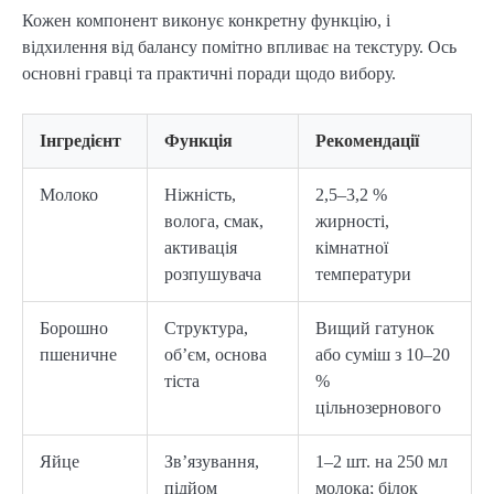
Кожен компонент виконує конкретну функцію, і
відхилення від балансу помітно впливає на текстуру. Ось
основні гравці та практичні поради щодо вибору.
Інгредієнт
Функція
Рекомендації
Молоко
Ніжність,
2,5–3,2 %
волога, смак,
жирності,
активація
кімнатної
розпушувача
температури
Борошно
Структура,
Вищий гатунок
пшеничне
об’єм, основа
або суміш з 10–20
тіста
%
цільнозернового
Яйце
Зв’язування,
1–2 шт. на 250 мл
підйом
молока; білок