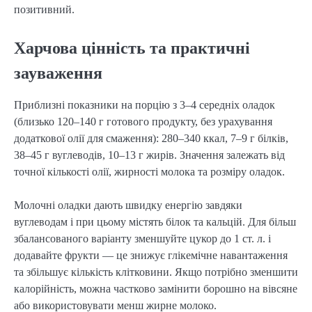
позитивний.
Харчова цінність та практичні
зауваження
Приблизні показники на порцію з 3–4 середніх оладок
(близько 120–140 г готового продукту, без урахування
додаткової олії для смаження): 280–340 ккал, 7–9 г білків,
38–45 г вуглеводів, 10–13 г жирів. Значення залежать від
точної кількості олії, жирності молока та розміру оладок.
Молочні оладки дають швидку енергію завдяки
вуглеводам і при цьому містять білок та кальцій. Для більш
збалансованого варіанту зменшуйте цукор до 1 ст. л. і
додавайте фрукти — це знижує глікемічне навантаження
та збільшує кількість клітковини. Якщо потрібно зменшити
калорійність, можна частково замінити борошно на вівсяне
або використовувати менш жирне молоко.