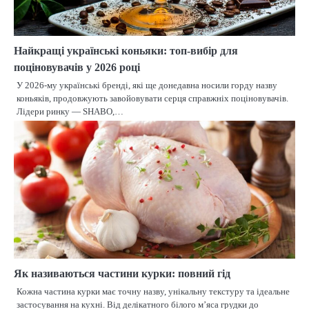
Найкращі українські коньяки: топ-вибір для
поціновувачів у 2026 році
У 2026-му українські бренді, які ще донедавна носили горду назву
коньяків, продовжують завойовувати серця справжніх поціновувачів.
Лідери ринку — SHABO,…
Як називаються частини курки: повний гід
Кожна частина курки має точну назву, унікальну текстуру та ідеальне
застосування на кухні. Від делікатного білого м’яса грудки до