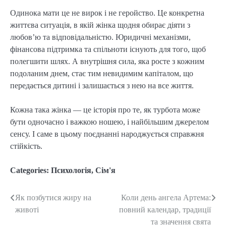
Одинока мати це не вирок і не геройство. Це конкретна
життєва ситуація, в якій жінка щодня обирає діяти з
любов’ю та відповідальністю. Юридичні механізми,
фінансова підтримка та спільноти існують для того, щоб
полегшити шлях. А внутрішня сила, яка росте з кожним
подоланим днем, стає тим невидимим капіталом, що
передається дитині і залишається з нею на все життя.
Кожна така жінка — це історія про те, як турбота може
бути одночасно і важкою ношею, і найбільшим джерелом
сенсу. І саме в цьому поєднанні народжується справжня
стійкість.
Categories:
Психологія
,
Сім'я
Як позбутися жиру на
Коли день ангела Артема:
Post
животі
повний календар, традиції
navigation
та значення свята