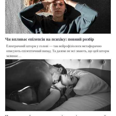
Чи впливає епілепсія на психіку: повний розбір
Електричний шторм у голові — так нейрофізіологи метафорично
описують епілептичний напад. Та далеко не всі знають, що цей шторм
залишає…