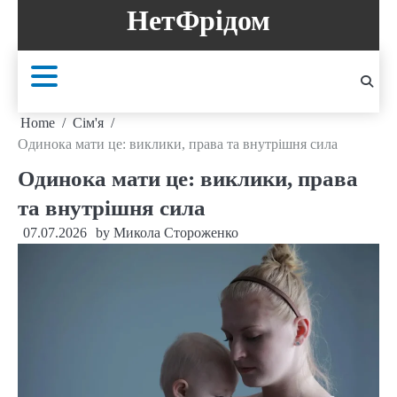
Skip
НетФрідом
to
content
Home
Сім'я
Одинока мати це: виклики, права та внутрішня сила
Одинока мати це: виклики, права
та внутрішня сила
07.07.2026
by
Микола Стороженко