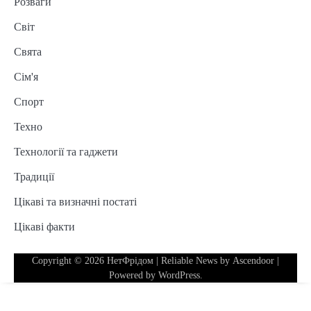
Розваги
Світ
Свята
Сім'я
Спорт
Техно
Технології та гаджети
Традиції
Цікаві та визначні постаті
Цікаві факти
Copyright © 2026
НетФрідом
| Reliable News by
Ascendoor
|
Powered by
WordPress
.