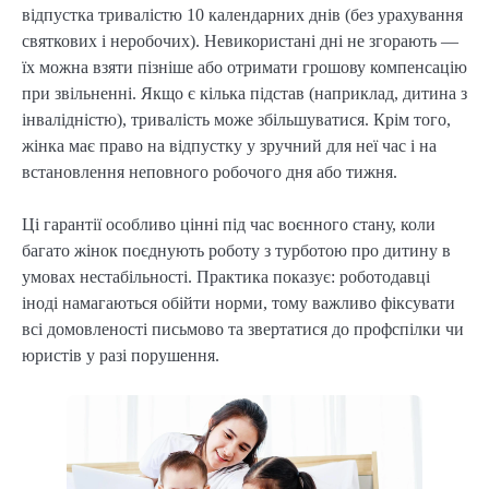
відпустка тривалістю 10 календарних днів (без урахування
святкових і неробочих). Невикористані дні не згорають —
їх можна взяти пізніше або отримати грошову компенсацію
при звільненні. Якщо є кілька підстав (наприклад, дитина з
інвалідністю), тривалість може збільшуватися. Крім того,
жінка має право на відпустку у зручний для неї час і на
встановлення неповного робочого дня або тижня.
Ці гарантії особливо цінні під час воєнного стану, коли
багато жінок поєднують роботу з турботою про дитину в
умовах нестабільності. Практика показує: роботодавці
іноді намагаються обійти норми, тому важливо фіксувати
всі домовленості письмово та звертатися до профспілки чи
юристів у разі порушення.