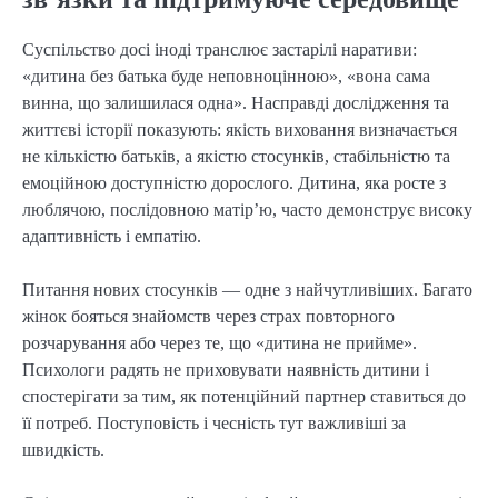
Суспільство досі іноді транслює застарілі наративи:
«дитина без батька буде неповноцінною», «вона сама
винна, що залишилася одна». Насправді дослідження та
життєві історії показують: якість виховання визначається
не кількістю батьків, а якістю стосунків, стабільністю та
емоційною доступністю дорослого. Дитина, яка росте з
люблячою, послідовною матір’ю, часто демонструє високу
адаптивність і емпатію.
Питання нових стосунків — одне з найчутливіших. Багато
жінок бояться знайомств через страх повторного
розчарування або через те, що «дитина не прийме».
Психологи радять не приховувати наявність дитини і
спостерігати за тим, як потенційний партнер ставиться до
її потреб. Поступовість і чесність тут важливіші за
швидкість.