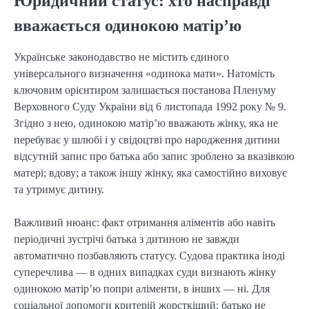
Юридичний статус: хто насправді
вважається одинокою матір’ю
Українське законодавство не містить єдиного
універсального визначення «одинока мати». Натомість
ключовим орієнтиром залишається постанова Пленуму
Верховного Суду України від 6 листопада 1992 року № 9.
Згідно з нею, одинокою матір’ю вважають жінку, яка не
перебуває у шлюбі і у свідоцтві про народження дитини
відсутній запис про батька або запис зроблено за вказівкою
матері; вдову; а також іншу жінку, яка самостійно виховує
та утримує дитину.
Важливий нюанс: факт отримання аліментів або навіть
періодичні зустрічі батька з дитиною не завжди
автоматично позбавляють статусу. Судова практика іноді
суперечлива — в одних випадках суди визнають жінку
одинокою матір’ю попри аліменти, в інших — ні. Для
соціальної допомоги критерій жорсткіший: батько не