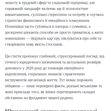
захисту в трудовій сфері та соціальній підтримці, але
справжній ландшафт включає ще й психологічне
навантаження, суспільні стереотипи та потребу в гнучких
стратегіях фінансового й емоційного планування.
Початківці часто губляться в паперах і сумнівах, а
досвідчені шукають способи не просто триматися, а жити
повноцінно — будувати кар’єру, піклуватися про себе та
створювати нову якість стосунків.
Ця стаття пропонує глибокий, структурований погляд: від
точного юридичного визначення та актуальних розмірів
допомоги у 2026 році до тонкощів емоційного
відновлення, соціальних нюансів і практичних
інструментів організації життя. Тут немає порожніх
обіцянок — лише перевірені факти, реальні механізми та
живі приклади того, як жінки перетворюють складні
обставини на фундамент міцної родини.