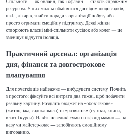
Спільноти — як онлайн, так і офлайн — стають справжнім
ресурсом. У них можна обмінятися досвідом щодо садків,
шкіл, лікарів, знайти поради з організації побуту або
просто отримати емоційну підтримку. Деякі жінки
створюють власні міні-спільноти сусідок або колег — це
зменшує відчуття ізоляції.
Практичний арсенал: організація
дня, фінанси та довгострокове
планування
Для початківців найважче — вибудувати систему. Почніть
з простого: фіксуйте всі витрати два тижні, щоб побачити
реальну картину. Розділіть бюджет на «обов’язкове»
(житло, їжа, садок/школа) та «розвиток» (гуртки, книги,
власні курси). Навіть невеликі суми на «фонд мами» — на
каву чи майстер-клас — запобігають емоційному
вигоранню.