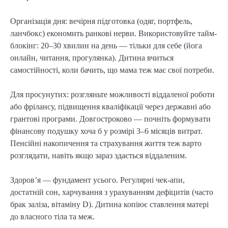
Організація дня: вечірня підготовка (одяг, портфель,
ланчбокс) економить ранкові нерви. Використовуйте тайм-
блокінг: 20–30 хвилин на день — тільки для себе (йога
онлайн, читання, прогулянка). Дитина вчиться
самостійності, коли бачить, що мама теж має свої потреби.
Для просунутих: розгляньте можливості віддаленої роботи
або фрілансу, підвищення кваліфікації через державні або
грантові програми. Довгостроково — почніть формувати
фінансову подушку хоча б у розмірі 3–6 місяців витрат.
Пенсійні накопичення та страхування життя теж варто
розглядати, навіть якщо зараз здається віддаленим.
Здоров’я — фундамент усього. Регулярні чек-апи,
достатній сон, харчування з урахуванням дефіцитів (часто
брак заліза, вітаміну D). Дитина копіює ставлення матері
до власного тіла та меж.