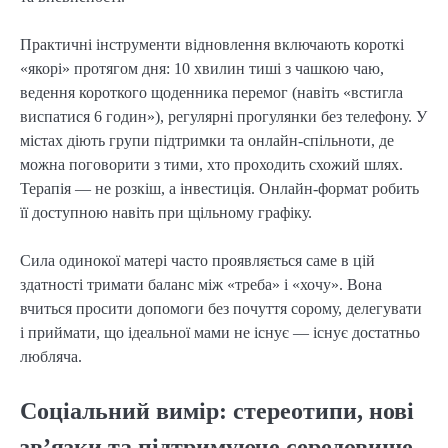
Практичні інструменти відновлення включають короткі
«якорі» протягом дня: 10 хвилин тиші з чашкою чаю,
ведення короткого щоденника перемог (навіть «встигла
виспатися 6 годин»), регулярні прогулянки без телефону. У
містах діють групи підтримки та онлайн-спільноти, де
можна поговорити з тими, хто проходить схожий шлях.
Терапія — не розкіш, а інвестиція. Онлайн-формат робить
її доступною навіть при щільному графіку.
Сила одинокої матері часто проявляється саме в цій
здатності тримати баланс між «треба» і «хочу». Вона
вчиться просити допомоги без почуття сорому, делегувати
і приймати, що ідеальної мами не існує — існує достатньо
любляча.
Соціальний вимір: стереотипи, нові
зв’язки та підтримуюче середовище