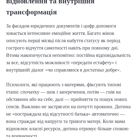
відновлення та внутрішня
трансформація
За фасадом юридичних документів і цифр допомоги
ховається інтенсивне емоційне життя. Багато жінок
описують перші місяці після набуття статусу як період
гострого відчуття самотності навіть при повному дні.
Втома накопичується непомітно: постійна відповідальність
за все, відсутність можливості «передати естафету» і
внутрішній діалог «чи справляюся я достатньо добре».
Психологи, які працюють з матерями, фіксують типові
етапи: спочатку — шок і заперечення, потім — гнів на
обставини або на себе, далі — прийняття та пошук нових
сенсів. Важливо не застрягати на почутті провини. Дитина
не «постраждала від відсутності батька» автоматично —
вона страждає від напруги та тривоги матері. Коли мама
відновлює власні ресурси, дитина отримує більше спокою
та впевненості.