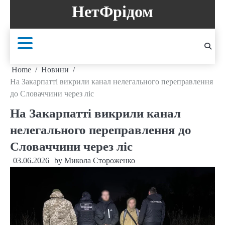
Skip
НетФрідом
to
content
Home
Новини
На Закарпатті викрили канал нелегального переправлення
до Словаччини через ліс
На Закарпатті викрили канал
нелегального переправлення до
Словаччини через ліс
03.06.2026
by
Микола Стороженко