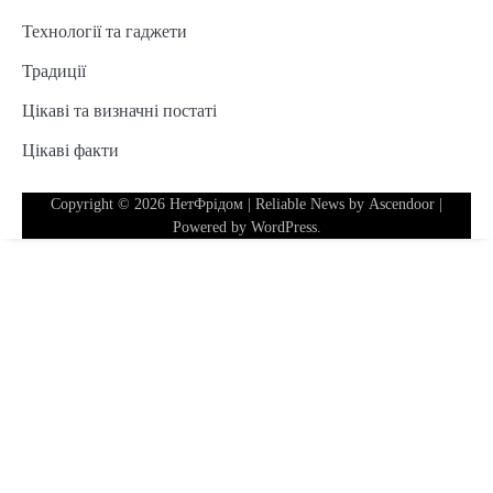
Технології та гаджети
Традиції
Цікаві та визначні постаті
Цікаві факти
Copyright © 2026
НетФрідом
| Reliable News by
Ascendoor
|
Powered by
WordPress
.