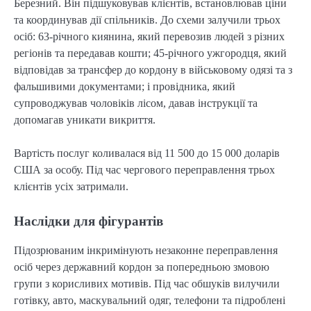
Березний. Він підшуковував клієнтів, встановлював ціни
та координував дії спільників. До схеми залучили трьох
осіб: 63-річного киянина, який перевозив людей з різних
регіонів та передавав кошти; 45-річного ужгородця, який
відповідав за трансфер до кордону в військовому одязі та з
фальшивими документами; і провідника, який
супроводжував чоловіків лісом, давав інструкції та
допомагав уникати викриття.
Вартість послуг коливалася від 11 500 до 15 000 доларів
США за особу. Під час чергового переправлення трьох
клієнтів усіх затримали.
Наслідки для фігурантів
Підозрюваним інкримінують незаконне переправлення
осіб через державний кордон за попередньою змовою
групи з корисливих мотивів. Під час обшуків вилучили
готівку, авто, маскувальний одяг, телефони та підроблені