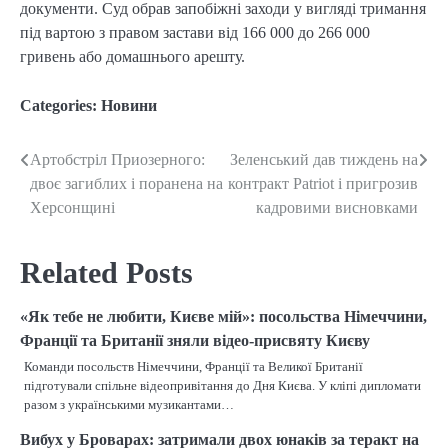
документи. Суд обрав запобіжні заходи у вигляді тримання
під вартою з правом застави від 166 000 до 266 000
гривень або домашнього арешту.
Categories:
Новини
Артобстріл Приозерного:
Зеленський дав тиждень на
Post
двоє загиблих і поранена на
контракт Patriot і пригрозив
navigation
Херсонщині
кадровими висновками
Related Posts
«Як тебе не любити, Києве мій»: посольства Німеччини,
Франції та Британії зняли відео-присвяту Києву
Команди посольств Німеччини, Франції та Великої Британії
підготували спільне відеопривітання до Дня Києва. У кліпі дипломати
разом з українськими музикантами…
Вибух у Броварах: затримали двох юнаків за теракт на