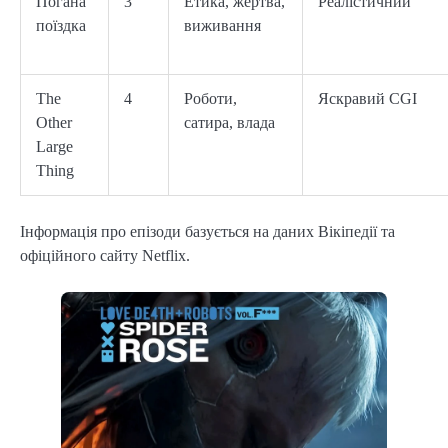
Погана
3
Етика, жертва,
Реалістичний
поїздка
виживання
The
4
Роботи,
Яскравий CGI
Other
сатира, влада
Large
Thing
Інформація про епізоди базується на даних Вікіпедії та
офіційного сайту Netflix.