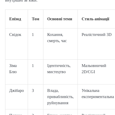
внутрішні зв’язки.
Епізод
Том
Основні теми
Стиль анімації
Свідок
1
Кохання,
Реалістичний 3D
смерть, час
Зіма
1
Ідентичність,
Мальовничий
Блю
мистецтво
2D/CGI
Джібаро
3
Влада,
Унікальна
привабливість,
експериментальна
руйнування