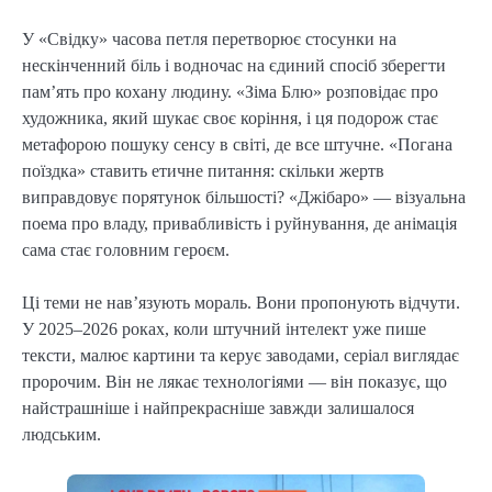
У «Свідку» часова петля перетворює стосунки на
нескінченний біль і водночас на єдиний спосіб зберегти
пам’ять про кохану людину. «Зіма Блю» розповідає про
художника, який шукає своє коріння, і ця подорож стає
метафорою пошуку сенсу в світі, де все штучне. «Погана
поїздка» ставить етичне питання: скільки жертв
виправдовує порятунок більшості? «Джібаро» — візуальна
поема про владу, привабливість і руйнування, де анімація
сама стає головним героєм.
Ці теми не нав’язують мораль. Вони пропонують відчути.
У 2025–2026 роках, коли штучний інтелект уже пише
тексти, малює картини та керує заводами, серіал виглядає
пророчим. Він не лякає технологіями — він показує, що
найстрашніше і найпрекрасніше завжди залишалося
людським.