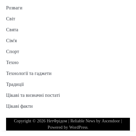
Розваги
Світ
Свята
Сім'я
Спорт
Техно
Технології та гаджети
Традиції
Цікаві та визначні постаті
Цікаві факти
Copyright © 2026
НетФрідом
| Reliable News by
Ascendoor
|
Powered by
WordPress
.