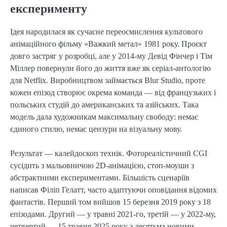
експерименту
Ідея народилася як сучасне переосмислення культового
анімаційного фільму «Важкий метал» 1981 року. Проєкт
довго застряг у розробці, але у 2014-му Девід Фінчер і Тім
Міллер повернули його до життя вже як серіал-антологію
для Netflix. Виробництвом займається Blur Studio, проте
кожен епізод створює окрема команда — від французьких і
польських студій до американських та азійських. Така
модель дала художникам максимальну свободу: немає
єдиного стилю, немає цензури на візуальну мову.
Результат — калейдоскоп технік. Фотореалістичний CGI
сусідить з мальовничою 2D-анімацією, стоп-моушн з
абстрактними експериментами. Більшість сценаріїв
написав Філіп Гелатт, часто адаптуючи оповідання відомих
фантастів. Перший том вийшов 15 березня 2019 року з 18
епізодами. Другий — у травні 2021-го, третій — у 2022-му,
четвертий — 15 травня 2025 року з десятьма новими