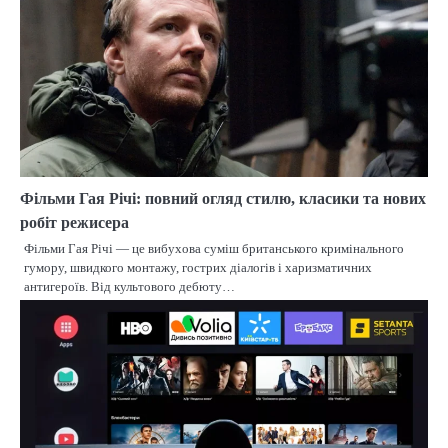
Фільми Гая Річі: повний огляд стилю, класики та нових
робіт режисера
Фільми Гая Річі — це вибухова суміш британського кримінального
гумору, швидкого монтажу, гострих діалогів і харизматичних
антигероїв. Від культового дебюту…