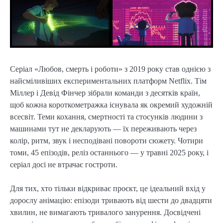
Серіал «Любов, смерть і роботи» з 2019 року став однією з
найсміливіших експериментальних платформ Netflix. Тім
Міллер і Девід Фінчер зібрали команди з десятків країн,
щоб кожна короткометражка існувала як окремий художній
всесвіт. Теми кохання, смертності та стосунків людини з
машинами тут не декларують — їх переживають через
колір, ритм, звук і несподівані повороти сюжету. Чотири
томи, 45 епізодів, реліз останнього — у травні 2025 року, і
серіал досі не втрачає гостроти.
Для тих, хто тільки відкриває проєкт, це ідеальний вхід у
дорослу анімацію: епізоди тривають від шести до двадцяти
хвилин, не вимагають тривалого занурення. Досвідчені