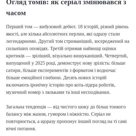
Огляд томів: як серіал змінювався з
часом
Перший том — вибуховий дебют. 18 історій, різний рівень
якості, але кілька абсолютних перлин, які одразу стали
легендарними. Другий том стриманіший, зосереджений на
сильніших оповідях. Третій отримав найвищі оцінки
критиків — зріліший, візуально вишуканіший. Четвертий,
випущений у 2025 році, демонструє нову зрілість: більше
сатири, більше експериментів з форматом і водночас
більше емоційної глибини. Десять нових історій
включають іронічну історію про кота-лідера роботів,
музичний номер з ляльками та інші несподіванки.
Загальна тенденція — від чистого шоку до більш тонкого
балансу між жахом, гумором і ніжністю. Серіал не
повторюється, а щоразу пропонує інший погляд на ті самі
вічні питання.