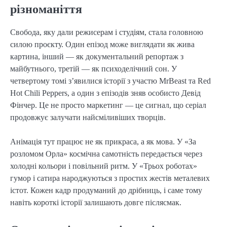
різноманіття
Свобода, яку дали режисерам і студіям, стала головною
силою проєкту. Один епізод може виглядати як жива
картина, інший — як документальний репортаж з
майбутнього, третій — як психоделічний сон. У
четвертому томі з’явилися історії з участю MrBeast та Red
Hot Chili Peppers, а один з епізодів зняв особисто Девід
Фінчер. Це не просто маркетинг — це сигнал, що серіал
продовжує залучати найсміливіших творців.
Анімація тут працює не як прикраса, а як мова. У «За
розломом Орла» космічна самотність передається через
холодні кольори і повільний ритм. У «Трьох роботах»
гумор і сатира народжуються з простих жестів металевих
істот. Кожен кадр продуманий до дрібниць, і саме тому
навіть короткі історії залишають довге післясмак.