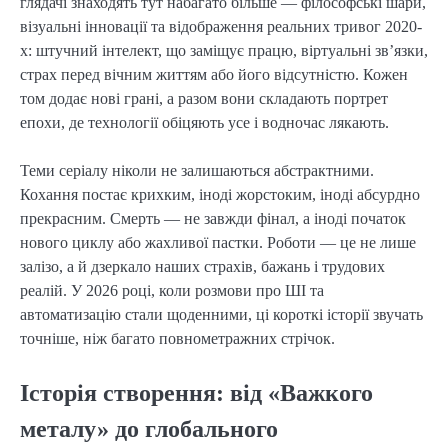
глядачі знаходять тут набагато більше — філософські шари,
візуальні інновації та відображення реальних тривог 2020-
х: штучний інтелект, що заміщує працю, віртуальні зв’язки,
страх перед вічним життям або його відсутністю. Кожен
том додає нові грані, а разом вони складають портрет
епохи, де технології обіцяють усе і водночас лякають.
Теми серіалу ніколи не залишаються абстрактними.
Кохання постає крихким, іноді жорстоким, іноді абсурдно
прекрасним. Смерть — не завжди фінал, а іноді початок
нового циклу або жахливої пастки. Роботи — це не лише
залізо, а й дзеркало наших страхів, бажань і трудових
реалій. У 2026 році, коли розмови про ШІ та
автоматизацію стали щоденними, ці короткі історії звучать
точніше, ніж багато повнометражних стрічок.
Історія створення: від «Важкого
металу» до глобального