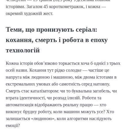
історіями. Загалом 45 короткометражок, і кожна —
окремий художній жест.
Теми, що пронизують серіал:
кохання, смерть і робота в епоху
технологій
Кожна історія обов’язково торкається хоча б однієї з трьох
осей назви. Кохання тут рідко солодке — частіше це
напруга між людиною і машиною, між двома істотами в
екстремальних умовах або самотність серед натовпу.
Смерть стає каталізатором: чи то буквальна загибель, чи
втрата ідентичності, чи розпад ілюзій. Роботи та
автоматизація відображають реальну працю — хто
виконує брудну роботу, коли машини можуть усе? Хто
залишається «людиною», коли алгоритми наслідують
емоції?