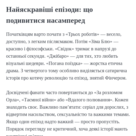
Найяскравіші епізоди: що
подивитися насамперед
Початківцям варто почати з «Трьох роботів» — весело,
доступно, з легким післясмаком. Потім «Зіма Блю» —
красиво і філософськи. «Свідок» тримає в напрузі до
останньої секунди. «Джібаро» — для тих, хто любить
візуальні шедеври. «Погана поїздка» — жорстка етична
драма. З четвертого тому особливо виділяється сатирична
історія про котячу революцію та епізод, знятий Фінчером.
Досвідчені фанати часто повертаються до «За розломом
Орла», «Таємної війни» або «Вдалого полювання». Кожен
знаходить своє. Важливо пам’ятати: серіал для дорослих, з
відвертим насильством, сексуальністю та важкими темами.
Якщо один епізод надто важкий — просто пропустіть.
Порядок перегляду не критичний, хоча деякі історії мають