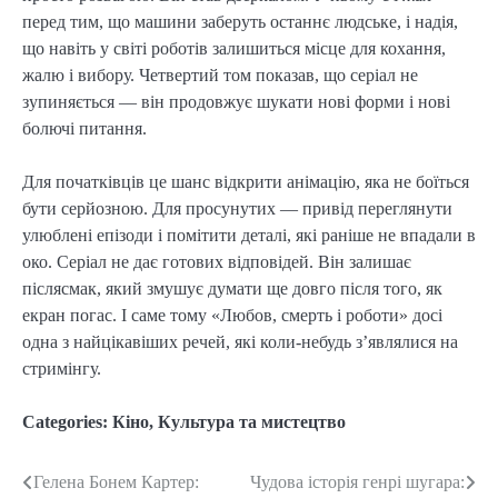
перед тим, що машини заберуть останнє людське, і надія,
що навіть у світі роботів залишиться місце для кохання,
жалю і вибору. Четвертий том показав, що серіал не
зупиняється — він продовжує шукати нові форми і нові
болючі питання.
Для початківців це шанс відкрити анімацію, яка не боїться
бути серйозною. Для просунутих — привід переглянути
улюблені епізоди і помітити деталі, які раніше не впадали в
око. Серіал не дає готових відповідей. Він залишає
післясмак, який змушує думати ще довго після того, як
екран погас. І саме тому «Любов, смерть і роботи» досі
одна з найцікавіших речей, які коли-небудь з’являлися на
стримінгу.
Categories:
Кіно
,
Культура та мистецтво
Гелена Бонем Картер:
Чудова історія генрі шугара:
Post