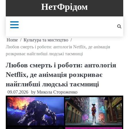
Skip
НетФрідом
to
content
Home
Культура та мистецтво
Любов смерть і роботи: антологія Netflix, де анімація
розкриває найглибші людські таємниці
Любов смерть і роботи: антологія
Netflix, де анімація розкриває
найглибші людські таємниці
09.07.2026
by
Микола Стороженко