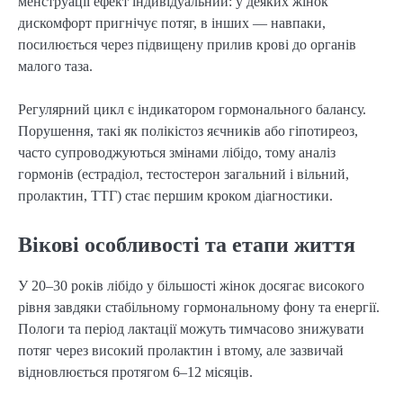
менструації ефект індивідуальний: у деяких жінок 
дискомфорт пригнічує потяг, в інших — навпаки, 
посилюється через підвищену прилив крові до органів 
малого таза.
Регулярний цикл є індикатором гормонального балансу. 
Порушення, такі як полікістоз яєчників або гіпотиреоз, 
часто супроводжуються змінами лібідо, тому аналіз 
гормонів (естрадіол, тестостерон загальний і вільний, 
пролактин, ТТГ) стає першим кроком діагностики.
Вікові особливості та етапи життя
У 20–30 років лібідо у більшості жінок досягає високого 
рівня завдяки стабільному гормональному фону та енергії. 
Пологи та період лактації можуть тимчасово знижувати 
потяг через високий пролактин і втому, але зазвичай 
відновлюється протягом 6–12 місяців.