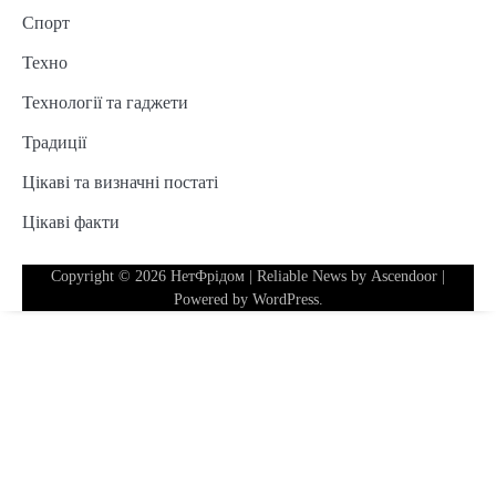
Спорт
Техно
Технології та гаджети
Традиції
Цікаві та визначні постаті
Цікаві факти
Copyright © 2026
НетФрідом
| Reliable News by
Ascendoor
|
Powered by
WordPress
.