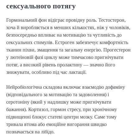
сексуального потягу
Гормональний фон відіграє провідну роль. Тестостерон, 
хоча й виробляється в менших кількостях, ніж у чоловіків, 
безпосередньо впливає на мотивацію та чутливість до 
сексуальних стимулів. Естроген забезпечує комфортність 
тканин піхви, змащення та загальну енергію. Прогестерон 
у лютеїновій фазі циклу може тимчасово пригнічувати 
потяг, а високий рівень пролактину — значно його 
знижувати, особливо під час лактації.
Нейробіологічна складова включає взаємодію дофаміну 
(відповідального за мотивацію та задоволення) і 
серотоніну (який у надлишку може пригнічувати 
бажання). Кортизол, гормон стресу, при хронічному 
підвищенні блокує статеві центри мозку. Саме тому 
тривала втома або емоційне вигорання швидко 
позначається на лібідо.