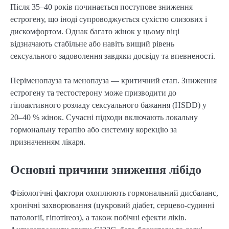
Після 35–40 років починається поступове зниження 
естрогену, що іноді супроводжується сухістю слизових і 
дискомфортом. Однак багато жінок у цьому віці 
відзначають стабільне або навіть вищий рівень 
сексуального задоволення завдяки досвіду та впевненості.
Періменопауза та менопауза — критичний етап. Зниження 
естрогену та тестостерону може призводити до 
гіпоактивного розладу сексуального бажання (HSDD) у 
20–40 % жінок. Сучасні підходи включають локальну 
гормональну терапію або системну корекцію за 
призначенням лікаря.
Основні причини зниження лібідо
Фізіологічні фактори охоплюють гормональний дисбаланс, 
хронічні захворювання (цукровий діабет, серцево-судинні 
патології, гіпотireоз), а також побічні ефекти ліків. 