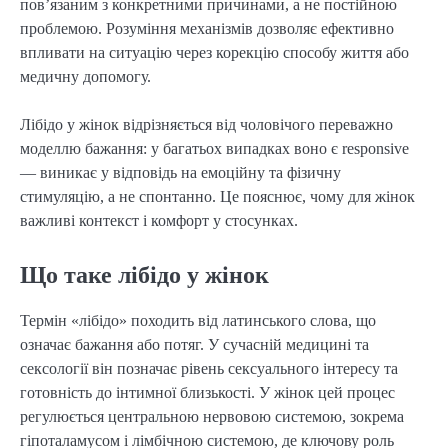
пов’язаним з конкретними причинами, а не постійною 
проблемою. Розуміння механізмів дозволяє ефективно 
впливати на ситуацію через корекцію способу життя або 
медичну допомогу.
Лібідо у жінок відрізняється від чоловічого переважно 
моделлю бажання: у багатьох випадках воно є responsive 
— виникає у відповідь на емоційну та фізичну 
стимуляцію, а не спонтанно. Це пояснює, чому для жінок 
важливі контекст і комфорт у стосунках.
Що таке лібідо у жінок
Термін «лібідо» походить від латинського слова, що 
означає бажання або потяг. У сучасній медицині та 
сексології він позначає рівень сексуального інтересу та 
готовність до інтимної близькості. У жінок цей процес 
регулюється центральною нервовою системою, зокрема 
гіпоталамусом і лімбічною системою, де ключову роль 