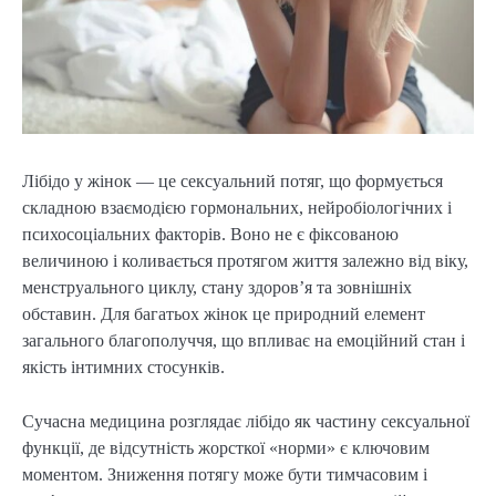
Лібідо у жінок — це сексуальний потяг, що формується 
складною взаємодією гормональних, нейробіологічних і 
психосоціальних факторів. Воно не є фіксованою 
величиною і коливається протягом життя залежно від віку, 
менструального циклу, стану здоров’я та зовнішніх 
обставин. Для багатьох жінок це природний елемент 
загального благополуччя, що впливає на емоційний стан і 
якість інтимних стосунків.
Сучасна медицина розглядає лібідо як частину сексуальної 
функції, де відсутність жорсткої «норми» є ключовим 
моментом. Зниження потягу може бути тимчасовим і 