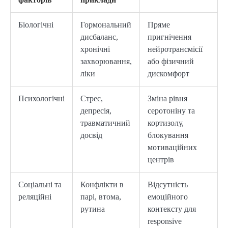
Біологічні
Гормональний
Пряме
дисбаланс,
пригнічення
хронічні
нейротрансмісії
захворювання,
або фізичний
ліки
дискомфорт
Психологічні
Стрес,
Зміна рівня
депресія,
серотоніну та
травматичний
кортизолу,
досвід
блокування
мотиваційних
центрів
Соціальні та
Конфлікти в
Відсутність
реляційні
парі, втома,
емоційного
рутина
контексту для
responsive