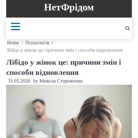
Skip
НетФрідом
to
content
Home
Психологія
Лібідо у жінок це: причини змін і способи відновлення
Лібідо у жінок це: причини змін і
способи відновлення
31.05.2026
by
Микола Стороженко