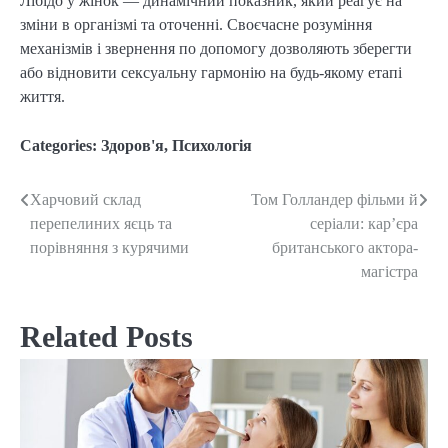
Лібідо у жінок — динамічний показник, який реагує на 
зміни в організмі та оточенні. Своєчасне розуміння 
механізмів і звернення по допомогу дозволяють зберегти 
або відновити сексуальну гармонію на будь-якому етапі 
життя.
Categories:
Здоров'я
,
Психологія
Харчовий склад
Том Голландер фільми й
Post
перепелиних яєць та
серіали: кар’єра
navigation
порівняння з курячими
британського актора-
магістра
Related Posts