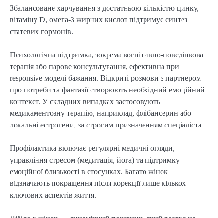
Збалансоване харчування з достатньою кількістю цинку, 
вітаміну D, омега-3 жирних кислот підтримує синтез 
статевих гормонів.
Психологічна підтримка, зокрема когнітивно-поведінкова 
терапія або парове консультування, ефективна при 
responsive моделі бажання. Відкриті розмови з партнером 
про потреби та фантазії створюють необхідний емоційний 
контекст. У складних випадках застосовують 
медикаментозну терапію, наприклад, флібансерин або 
локальні естрогени, за строгим призначенням спеціаліста.
Профілактика включає регулярні медичні огляди, 
управління стресом (медитація, йога) та підтримку 
емоційної близькості в стосунках. Багато жінок 
відзначають покращення після корекції лише кількох 
ключових аспектів життя.