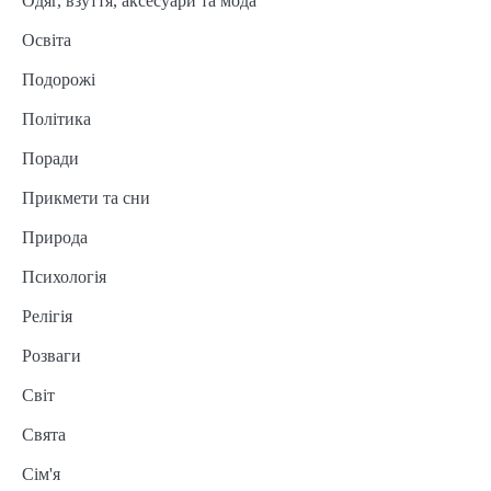
Одяг, взуття, аксесуари та мода
Освіта
Подорожі
Політика
Поради
Прикмети та сни
Природа
Психологія
Релігія
Розваги
Світ
Свята
Сім'я