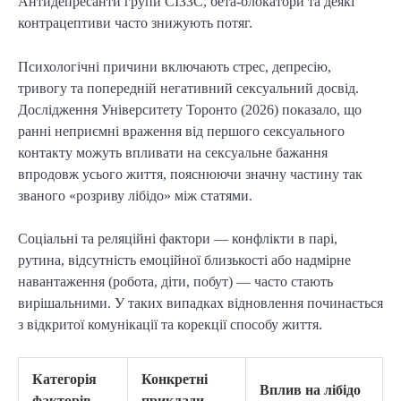
Антидепресанти групи СІЗЗС, бета-блокатори та деякі 
контрацептиви часто знижують потяг.
Психологічні причини включають стрес, депресію, 
тривогу та попередній негативний сексуальний досвід. 
Дослідження Університету Торонто (2026) показало, що 
ранні неприємні враження від першого сексуального 
контакту можуть впливати на сексуальне бажання 
впродовж усього життя, пояснюючи значну частину так 
званого «розриву лібідо» між статями.
Соціальні та реляційні фактори — конфлікти в парі, 
рутина, відсутність емоційної близькості або надмірне 
навантаження (робота, діти, побут) — часто стають 
вирішальними. У таких випадках відновлення починається 
з відкритої комунікації та корекції способу життя.
Категорія
Конкретні
Вплив на лібідо
факторів
приклади