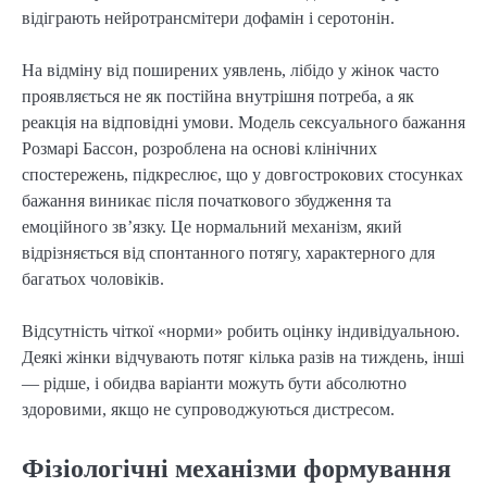
відіграють нейротрансмітери дофамін і серотонін.
На відміну від поширених уявлень, лібідо у жінок часто 
проявляється не як постійна внутрішня потреба, а як 
реакція на відповідні умови. Модель сексуального бажання 
Розмарі Бассон, розроблена на основі клінічних 
спостережень, підкреслює, що у довгострокових стосунках 
бажання виникає після початкового збудження та 
емоційного зв’язку. Це нормальний механізм, який 
відрізняється від спонтанного потягу, характерного для 
багатьох чоловіків.
Відсутність чіткої «норми» робить оцінку індивідуальною. 
Деякі жінки відчувають потяг кілька разів на тиждень, інші 
— рідше, і обидва варіанти можуть бути абсолютно 
здоровими, якщо не супроводжуються дистресом.
Фізіологічні механізми формування