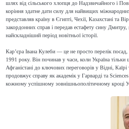
шлях від сільського хлопця до Надзвичайного і Пов
коріння здатне дати силу для найвищих міжнародних
представляв країну в Єгипті, Чехії, Казахстані та В
закордонних справ і передав естафету сину Дмитру,
найскладніший період новітньої історії.
Кар’єра Івана Кулеби — це не просто перелік посад, 
1991 року. Він починав у часи, коли Україна тільки 
Афганістані до ключових переговорів у Відні, Каїрі 
продовжує справу як академік у Гарварді та Scienc
кожному успішному зовнішньополітичному кроці У