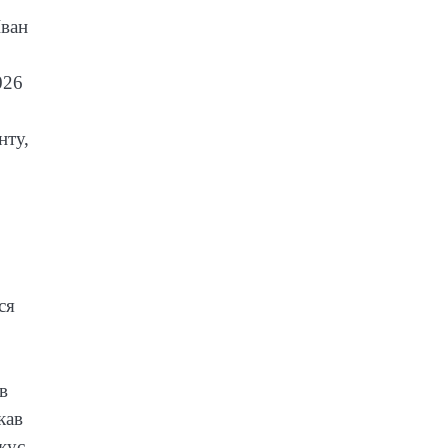
Іван
026
нту,
ся
в
кав
жує