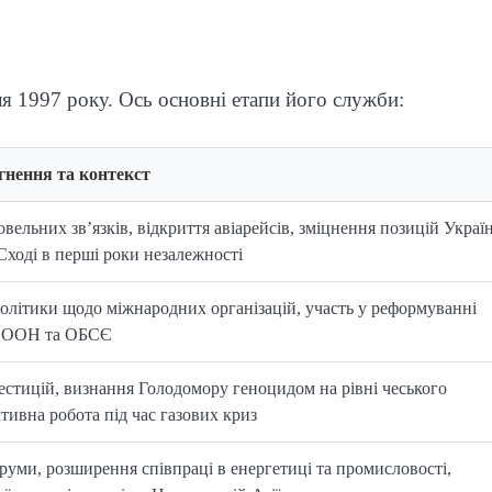
ля 1997 року. Ось основні етапи його служби:
гнення та контекст
вельних зв’язків, відкриття авіарейсів, зміцнення позицій Украї
Сході в перші роки незалежності
олітики щодо міжнародних організацій, участь у реформуванні
з ООН та ОБСЄ
естицій, визнання Голодомору геноцидом на рівні чеського
тивна робота під час газових криз
руми, розширення співпраці в енергетиці та промисловості,