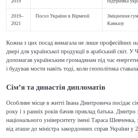
2019
підтримка укра
2019–
Посол України в Вірменії
Зміцнення гум
2021
Кавказу
Кожна з цих посад вимагала не лише професійних нав
двері для української продукції в арабський світ. 
допомагав українським громадянам під час енергетич
і будував мости навіть тоді, коли геополітика става
Сім’я та династія дипломатів
Особливе місце в житті Івана Дмитровича посідає с
року і з ранніх років бачив приклад батька. Дмитро
національного університету імені Тараса Шевченка
від аташе до міністра закордонних справ України у