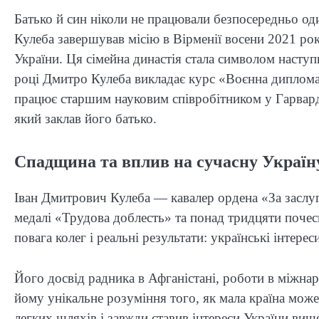
Батько й син ніколи не працювали безпосередньо один
Кулеба завершував місію в Вірменії восени 2021 р
України. Ця сімейна династія стала символом наступ
році Дмитро Кулеба викладає курс «Воєнна дипломат
працює старшим науковим співробітником у Гарвард
який заклав його батько.
Спадщина та вплив на сучасну Україн
Іван Дмитрович Кулеба — кавалер ордена «За заслуг
медалі «Трудова доблесть» та понад тридцяти поче
повага колег і реальні результати: українські інтере
Його досвід радника в Афганістані, роботи в міжнар
йому унікальне розуміння того, як мала країна може
легких шляхів і завжди ставив інтереси України вище