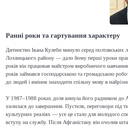
Ранні роки та гартування характеру
Дитинство Івана Кулеби минуло серед полтавських л
Лохвицького району — дало йому перші уроки працьо
років він працював майстром виробничого навчання 
років займався господарською та громадською робо
до людей і вміння знаходити спільну мову в найріз
У 1987–1988 роках доля кинула його радником до А
хилилася до завершення. Пустеля, переговори під т
культурних реаліях — усе це стало для молодого сп
вступу на службу. Після Афганістану він очолив шта