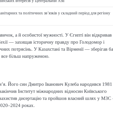
їнських інтересів у Центральній Азії
анітарних та політичних зв’язків у складний період для регіону
ичок, а й особистої мужності. У Єгипті він відкривав
У Чехії — захищав історичну правду про Голодомор і
них потрясінь. У Казахстані та Вірменії — зберігав б
ла все більш напруженою.
ім’я. Його син Дмитро Іванович Кулеба народився 1981
 закінчив Інститут міжнародних відносин Київського
, захистив дисертацію та пройшов власний шлях у МЗС
 2020–2024 роках.