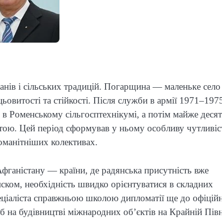
анів і сільських традицій. Погарщина — маленьке село
витості та стійкості. Після служби в армії 1971–197
в Роменському сільгосптехнікумі, а потім майже деся
тою. Цей період сформував у ньому особливу чутливіс
номанітніших колективах.
фганістану — країни, де радянська присутність вже
иском, необхідність швидко орієнтуватися в складних
еціаліста справжньою школою дипломатії ще до офіцій
б на будівництві міжнародних об’єктів на Крайній Пів