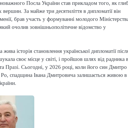
новажного Посла України став прикладом того, як гли
 вершин. За майже три десятиліття в дипломатії він
ірменії, брав участь у формуванні молодого Міністерств
 який очолив зовнішньополітичне відомство у
а жива історія становлення української дипломатії післ
шукала своє місце у світі, і пройшов шлях від радника 
та Празі. Сьогодні, у 2026 році, коли його син Дмитро
es Po, спадщина Івана Дмитровича залишається живою в
країни.