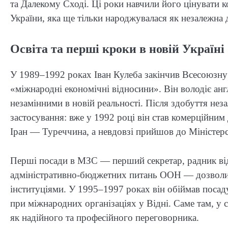
та Далекому Сході. Ці роки навчили його цінувати 
України, яка ще тільки народжувалася як незалежна 
Освіта та перші кроки в новій Україні
У 1989–1992 роках Іван Кулеба закінчив Всесоюзну 
«міжнародні економічні відносини». Він володіє ан
незамінними в новій реальності. Після здобуття нез
застосування: вже у 1992 році він став комерційни
Іран — Туреччина, а невдовзі прийшов до Міністерс
Перші посади в МЗС — перший секретар, радник відд
адміністративно-бюджетних питань ООН — дозволил
інституціями. У 1995–1997 роках він обіймав посад
при міжнародних організаціях у Відні. Саме там, у 
як надійного та професійного переговорника.