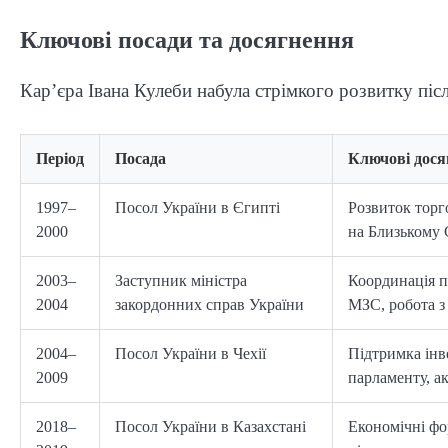
Ключові посади та досягнення
Кар’єра Івана Кулеби набула стрімкого розвитку піс
Період
Посада
Ключові дося
1997–
Посол України в Єгипті
Розвиток торго
2000
на Близькому 
2003–
Заступник міністра
Координація п
2004
закордонних справ України
МЗС, робота 
2004–
Посол України в Чехії
Підтримка інв
2009
парламенту, ак
2018–
Посол України в Казахстані
Економічні фо