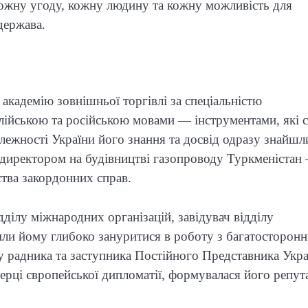
кожну угоду, кожну людину та кожну можливість для
держава.
академію зовнішньої торгівлі за спеціальністю
глійською та російською мовами — інструментами, які 
алежності України його знання та досвід одразу знайшл
м директором на будівництві газопроводу Туркменістан
тва закордонних справ.
ілу міжнародних організацій, завідувач відділу
и йому глибоко зануритися в роботу з багатосторонн
у радника та заступника Постійного Представника Укра
серці європейської дипломатії, формувалася його репут