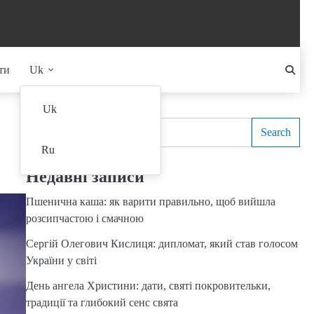
ти
Uk
Search
Uk
Search
Ru
Недавні записи
Пшенична каша: як варити правильно, щоб вийшла
розсипчастою і смачною
Сергій Олегович Кислиця: дипломат, який став голосом
України у світі
День ангела Христини: дати, святі покровительки,
традиції та глибокий сенс свята