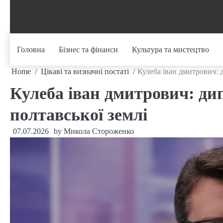
Skip
to
content
Головна
Бізнес та фінанси
Культура та мистецтво
Home
Цікаві та визначні постаті
Кулеба іван дмитрович: 
Кулеба іван дмитрович: ди
полтавської землі
07.07.2026
by
Микола Стороженко