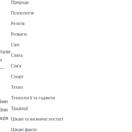
Природа
Психологія
Релігія
Розваги
Світ
стали
Свята
и
Сім'я
 —
Спорт
Техно
Технології та гаджети
іми
Традиції
їни
ація
Цікаві та визначні постаті
Цікаві факти