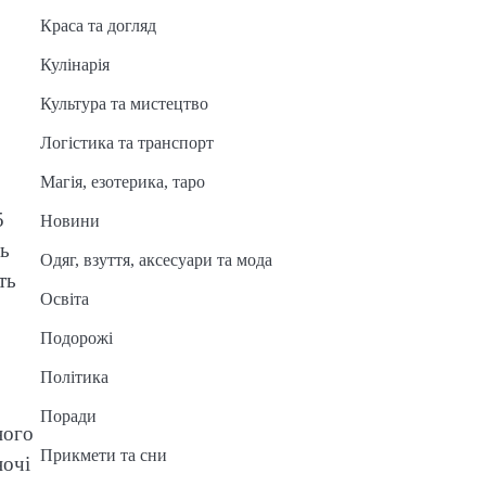
Краса та догляд
Кулінарія
Культура та мистецтво
Логістика та транспорт
Магія, езотерика, таро
5
Новини
ть
Одяг, взуття, аксесуари та мода
ть
Освіта
Подорожі
Політика
Поради
ного
Прикмети та сни
ночі