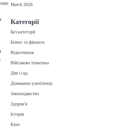
боке
March 2026
а
Категорії
Без категорії
Бізнес та фінанси
я
Відпочинок
в
Військова тематика
Дім і сад
Домашнні улюбленці
Законодавство
Здоров'я
Історія
Кіно