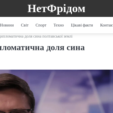
НетФрідом
Новини
Світ
Спорт
Техно
Цікаві факти
Контак
дипломатична доля сина полтавської землі
пломатична доля сина