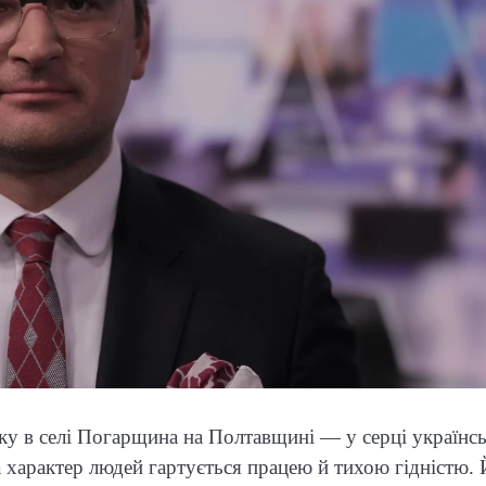
ку в селі Погарщина на Полтавщині — у серці українсь
а характер людей гартується працею й тихою гідністю.