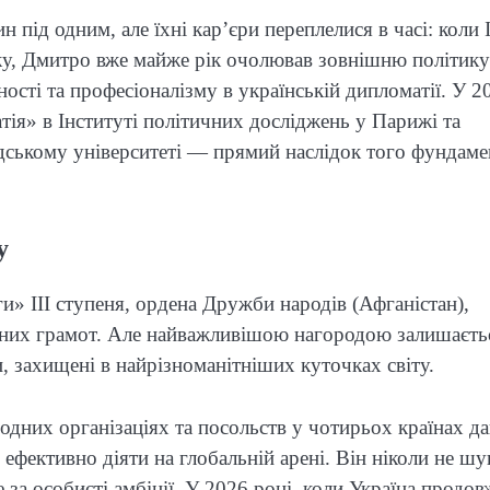
 під одним, але їхні кар’єри переплелися в часі: коли 
оку, Дмитро вже майже рік очолював зовнішню політику
ності та професіоналізму в українській дипломатії. У 2
ія» в Інституті політичних досліджень у Парижі та
ському університеті — прямий наслідок того фундаме
у
и» III ступеня, ордена Дружби народів (Афганістан),
сних грамот. Але найважливішою нагородою залишаєть
си, захищені в найрізноманітніших куточках світу.
одних організаціях та посольств у чотирьох країнах да
 ефективно діяти на глобальній арені. Він ніколи не шу
 за особисті амбіції. У 2026 році, коли Україна продов