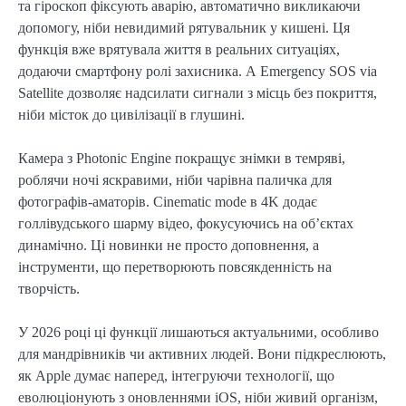
та гіроскоп фіксують аварію, автоматично викликаючи
допомогу, ніби невидимий рятувальник у кишені. Ця
функція вже врятувала життя в реальних ситуаціях,
додаючи смартфону ролі захисника. А Emergency SOS via
Satellite дозволяє надсилати сигнали з місць без покриття,
ніби місток до цивілізації в глушині.
Камера з Photonic Engine покращує знімки в темряві,
роблячи ночі яскравими, ніби чарівна паличка для
фотографів-аматорів. Cinematic mode в 4K додає
голлівудського шарму відео, фокусуючись на об’єктах
динамічно. Ці новинки не просто доповнення, а
інструменти, що перетворюють повсякденність на
творчість.
У 2026 році ці функції лишаються актуальними, особливо
для мандрівників чи активних людей. Вони підкреслюють,
як Apple думає наперед, інтегруючи технології, що
еволюціонують з оновленнями iOS, ніби живий організм,