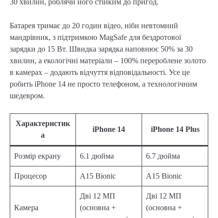
30 хвилин, роблячи його стійким до пригод.
Батарея тримає до 20 годин відео, ніби невтомний
мандрівник, з підтримкою MagSafe для бездротової
зарядки до 15 Вт. Швидка зарядка наповнює 50% за 30
хвилин, а екологічні матеріали – 100% перероблене золото
в камерах – додають відчуття відповідальності. Усе це
робить iPhone 14 не просто телефоном, а технологічним
шедевром.
Характеристик
iPhone 14
iPhone 14 Plus
а
Розмір екрану
6.1 дюйма
6.7 дюйма
Процесор
A15 Bionic
A15 Bionic
Дві 12 МП
Дві 12 МП
Камера
(основна +
(основна +