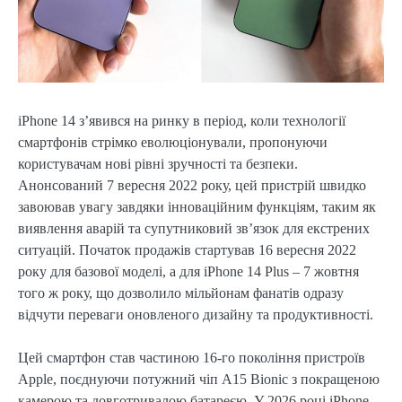
iPhone 14 з’явився на ринку в період, коли технології
смартфонів стрімко еволюціонували, пропонуючи
користувачам нові рівні зручності та безпеки.
Анонсований 7 вересня 2022 року, цей пристрій швидко
завоював увагу завдяки інноваційним функціям, таким як
виявлення аварій та супутниковий зв’язок для екстрених
ситуацій. Початок продажів стартував 16 вересня 2022
року для базової моделі, а для iPhone 14 Plus – 7 жовтня
того ж року, що дозволило мільйонам фанатів одразу
відчути переваги оновленого дизайну та продуктивності.
Цей смартфон став частиною 16-го покоління пристроїв
Apple, поєднуючи потужний чіп A15 Bionic з покращеною
камерою та довготривалою батареєю. У 2026 році iPhone