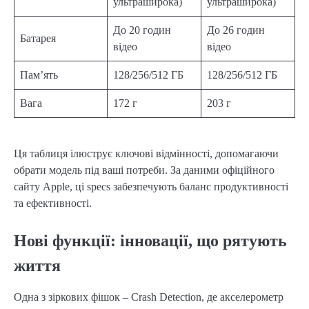
ультраширока)
ультраширока)
До 20 годин
До 26 годин
Батарея
відео
відео
Пам’ять
128/256/512 ГБ
128/256/512 ГБ
Вага
172 г
203 г
Ця таблиця ілюструє ключові відмінності, допомагаючи
обрати модель під ваші потреби. За даними офіційного
сайту Apple, ці specs забезпечують баланс продуктивності
та ефективності.
Нові функції: інновації, що рятують
життя
Одна з зіркових фішок – Crash Detection, де акселерометр