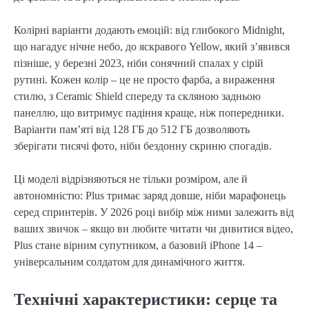
Колірні варіанти додають емоцій: від глибокого Midnight,
що нагадує нічне небо, до яскравого Yellow, який з’явився
пізніше, у березні 2023, ніби сонячний спалах у сірій
рутині. Кожен колір – це не просто фарба, а вираження
стилю, з Ceramic Shield спереду та скляною задньою
панеллю, що витримує падіння краще, ніж попередники.
Варіанти пам’яті від 128 ГБ до 512 ГБ дозволяють
зберігати тисячі фото, ніби бездонну скриню спогадів.
Ці моделі відрізняються не тільки розміром, але й
автономністю: Plus тримає заряд довше, ніби марафонець
серед спринтерів. У 2026 році вибір між ними залежить від
ваших звичок – якщо ви любите читати чи дивитися відео,
Plus стане вірним супутником, а базовий iPhone 14 –
універсальним солдатом для динамічного життя.
Технічні характеристики: серце та