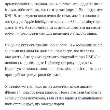
продуктивністю, справляючись з сучасними додатками та
іграми, ніби ветеран, що не втрачає форми. Він підтримує
iOS 19, отримуючи оновлення безпеки, але без повного
доступу до Apple Intelligence через чіп A15 – це мінус для
фанатів AI. Автономність та камера лишаються на висоті,
роблячи його ідеальним для щоденного використання.
Якщо бюджет обмежений, б/у iPhone 14 – розумний вибір,
з цінами від 400-600 доларів, ніби скарб, що чекає на
відкриття. Але для майбутнього подумайте про USB-C в
новіших моделях, адже Lightning потроху відходить.
Користувачі хвалять довговічність, ділячись історіями, як
пристрій витримує роки без лагів.
У реаліях життя, якщо ви не женетеся за новинками,
iPhone 14 подарує роки радості. Перевірте стан батареї та
екрану перед покупкою, і він стане вірним компаньйоном,
ніби старий друг, що завжди поруч.