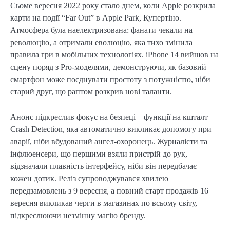
Сьоме вересня 2022 року стало днем, коли Apple розкрила
карти на події “Far Out” в Apple Park, Купертіно.
Атмосфера була наелектризована: фанати чекали на
революцію, а отримали еволюцію, яка тихо змінила
правила гри в мобільних технологіях. iPhone 14 вийшов на
сцену поряд з Pro-моделями, демонструючи, як базовий
смартфон може поєднувати простоту з потужністю, ніби
старий друг, що раптом розкрив нові таланти.
Анонс підкреслив фокус на безпеці – функції на кшталт
Crash Detection, яка автоматично викликає допомогу при
аварії, ніби вбудований ангел-охоронець. Журналісти та
інфлюенсери, що першими взяли пристрій до рук,
відзначали плавність інтерфейсу, ніби він передбачає
кожен дотик. Реліз супроводжувався хвилею
передзамовлень з 9 вересня, а повний старт продажів 16
вересня викликав черги в магазинах по всьому світу,
підкреслюючи незмінну магію бренду.