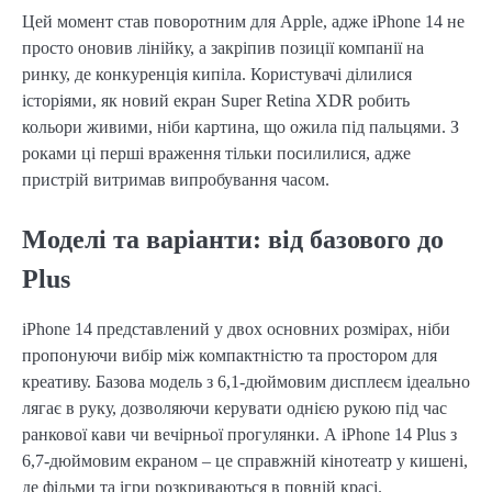
Цей момент став поворотним для Apple, адже iPhone 14 не
просто оновив лінійку, а закріпив позиції компанії на
ринку, де конкуренція кипіла. Користувачі ділилися
історіями, як новий екран Super Retina XDR робить
кольори живими, ніби картина, що ожила під пальцями. З
роками ці перші враження тільки посилилися, адже
пристрій витримав випробування часом.
Моделі та варіанти: від базового до
Plus
iPhone 14 представлений у двох основних розмірах, ніби
пропонуючи вибір між компактністю та простором для
креативу. Базова модель з 6,1-дюймовим дисплеєм ідеально
лягає в руку, дозволяючи керувати однією рукою під час
ранкової кави чи вечірньої прогулянки. А iPhone 14 Plus з
6,7-дюймовим екраном – це справжній кінотеатр у кишені,
де фільми та ігри розкриваються в повній красі.