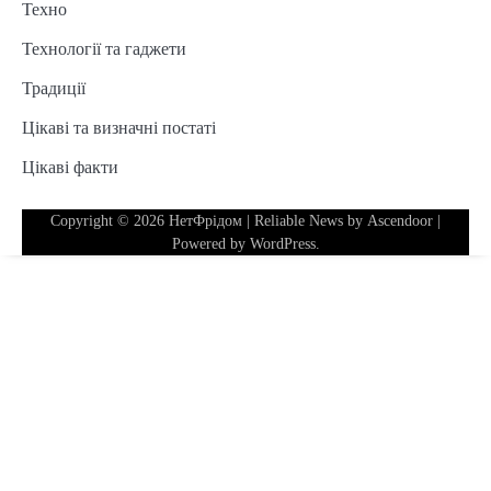
Техно
Технології та гаджети
Традиції
Цікаві та визначні постаті
Цікаві факти
Copyright © 2026
НетФрідом
| Reliable News by
Ascendoor
|
Powered by
WordPress
.