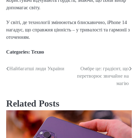
Користувачі відчувають гордість, знаючи, що їхній вибір
допомагає світу.
У світі, де технології змінюються блискавично, iPhone 14
нагадує, що справжня цінність – у тривалості та гармонії з
оточенням.
Categories:
Техно
Найбагатші люди України
Омбре це: градієнт, що
Post
перетворює звичайне на
navigation
магію
Related Posts