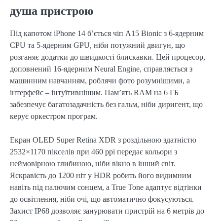
душа пристрою
Під капотом iPhone 14 б’ється чіп A15 Bionic з 6-ядерним
CPU та 5-ядерним GPU, ніби потужний двигун, що
розганяє додатки до швидкості блискавки. Цей процесор,
доповнений 16-ядерним Neural Engine, справляється з
машинним навчанням, роблячи фото розумнішими, а
інтерфейс – інтуїтивнішим. Пам’ять RAM на 6 ГБ
забезпечує багатозадачність без гальм, ніби диригент, що
керує оркестром програм.
Екран OLED Super Retina XDR з роздільною здатністю
2532×1170 пікселів при 460 ppi передає кольори з
неймовірною глибиною, ніби вікно в інший світ.
Яскравість до 1200 ніт у HDR робить його видимним
навіть під палючим сонцем, а True Tone адаптує відтінки
до освітлення, ніби очі, що автоматично фокусуються.
Захист IP68 дозволяє занурювати пристрій на 6 метрів до