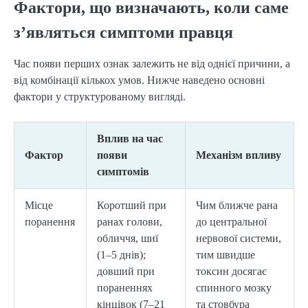
Фактори, що визначають, коли саме
з’являться симптоми правця
Час появи перших ознак залежить не від однієї причини, а
від комбінації кількох умов. Нижче наведено основні
фактори у структурованому вигляді.
Вплив на час
Фактор
появи
Механізм впливу
симптомів
Місце
Коротший при
Чим ближче рана
поранення
ранах голови,
до центральної
обличчя, шиї
нервової системи,
(1–5 днів);
тим швидше
довший при
токсин досягає
пораненнях
спинного мозку
кінцівок (7–21
та стовбура