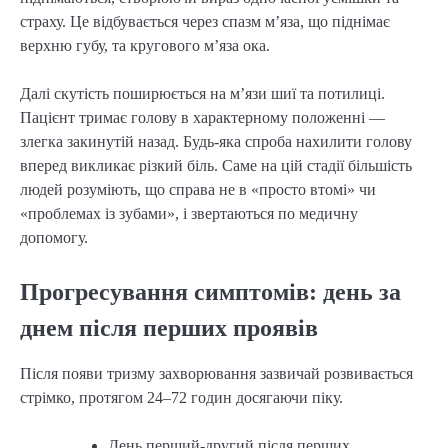
страху. Це відбувається через спазм м’яза, що піднімає
верхню губу, та кругового м’яза ока.
Далі скутість поширюється на м’язи шиї та потилиці.
Пацієнт тримає голову в характерному положенні —
злегка закинутій назад. Будь-яка спроба нахилити голову
вперед викликає різкий біль. Саме на цій стадії більшість
людей розуміють, що справа не в «просто втомі» чи
«проблемах із зубами», і звертаються по медичну
допомогу.
Прогресування симптомів: день за
днем після перших проявів
Після появи тризму захворювання зазвичай розвивається
стрімко, протягом 24–72 годин досягаючи піку.
День перший-другий після перших