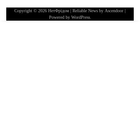
Copyright © 2026
НетФрідом
| Reliable News by
Ascendoor
|
Powered by
WordPress
.