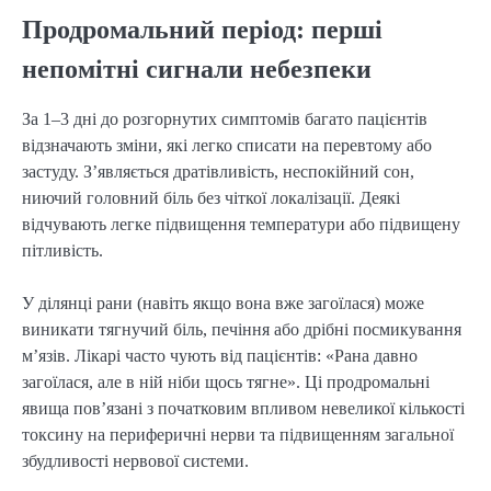
Продромальний період: перші
непомітні сигнали небезпеки
За 1–3 дні до розгорнутих симптомів багато пацієнтів
відзначають зміни, які легко списати на перевтому або
застуду. З’являється дратівливість, неспокійний сон,
ниючий головний біль без чіткої локалізації. Деякі
відчувають легке підвищення температури або підвищену
пітливість.
У ділянці рани (навіть якщо вона вже загоїлася) може
виникати тягнучий біль, печіння або дрібні посмикування
м’язів. Лікарі часто чують від пацієнтів: «Рана давно
загоїлася, але в ній ніби щось тягне». Ці продромальні
явища пов’язані з початковим впливом невеликої кількості
токсину на периферичні нерви та підвищенням загальної
збудливості нервової системи.