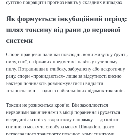
суттєво покращити прогноз навіть у складних випадках.
Як формується інкубаційний період:
шлях токсину від рани до нервової
системи
Спори правцевої палички повсюдні: вони живуть у ґрунті,
пилу, гної, на іржавих предметах і навіть у вуличному
пилу. Потрапивши в глибоку, забруднену або некротичну
рану, спори «прокидаються» лише за відсутності кисню.
Бактерії починають розмножуватися і виділяти
тетаноспазмін — один з найсильніших відомих токсинів.
Токсин не розноситься кров’ю. Він захоплюється
нервовими закінченнями в місці поранення і рухається
всередині аксонів у зворотному напрямку — до клітин
спинного мозку та стовбура мозку. Швидкість цього
ретроградного транспорту пояснює, чому симптоми