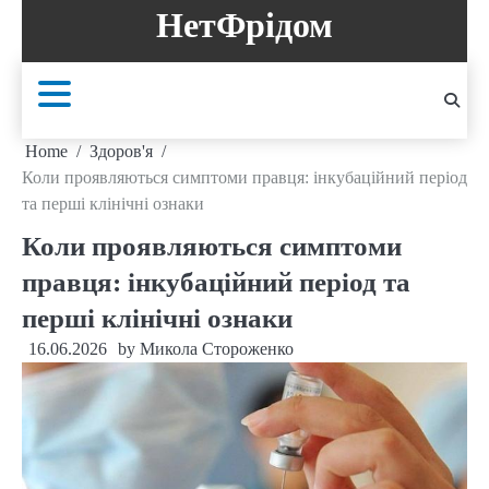
Skip
НетФрідом
to
content
Home
Здоров'я
Коли проявляються симптоми правця: інкубаційний період
та перші клінічні ознаки
Коли проявляються симптоми
правця: інкубаційний період та
перші клінічні ознаки
16.06.2026
by
Микола Стороженко