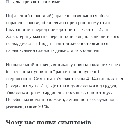
біль, які тривають тижнями.
Цефалічний (головний) правець розвивається після
поранень голови, обличчя або при хронічному отиті.
Інкубаційний період найкоротший — часто 1–2 дні.
Характерні ураження черепних нервів, параліч лицевого
нерва, дисфагія. Іноді на тлі тризму спостерігається
парадоксальна слабкість деяких м’язів обличчя.
Неонатальний правець виникає у новонароджених через
інфікування пуповинної ранки при порушенні
стерильності. Симптоми з’являються на 4–14-й день життя
(в середньому на 7-й). Дитина відмовляється від грудей,
з’являється тризм, сардонічна посмішка, опістотонус.
Перебіг надзвичайно важкий, летальність без сучасної
реанімації сягає 90 %.
Чому час появи симптомів