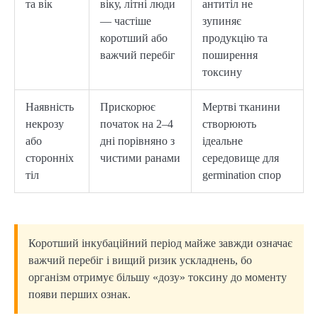
та вік
віку, літні люди
антитіл не
— частіше
зупиняє
коротший або
продукцію та
важчий перебіг
поширення
токсину
Наявність
Прискорює
Мертві тканини
некрозу
початок на 2–4
створюють
або
дні порівняно з
ідеальне
сторонніх
чистими ранами
середовище для
тіл
germination спор
Коротший інкубаційний період майже завжди означає
важчий перебіг і вищий ризик ускладнень, бо
організм отримує більшу «дозу» токсину до моменту
появи перших ознак.