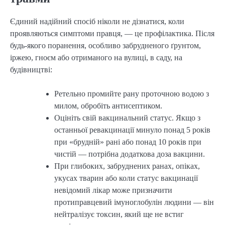
Єдиний надійний спосіб ніколи не дізнатися, коли
проявляються симптоми правця, — це профілактика. Після
будь-якого поранення, особливо забрудненого ґрунтом,
іржею, гноєм або отриманого на вулиці, в саду, на
будівництві:
Ретельно промийте рану проточною водою з
милом, обробіть антисептиком.
Оцініть свій вакцинальний статус. Якщо з
останньої ревакцинації минуло понад 5 років
при «брудній» рані або понад 10 років при
чистій — потрібна додаткова доза вакцини.
При глибоких, забруднених ранах, опіках,
укусах тварин або коли статус вакцинації
невідомий лікар може призначити
протиправцевий імуноглобулін людини — він
нейтралізує токсин, який ще не встиг