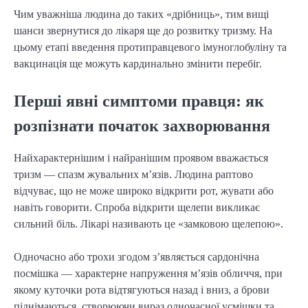
Чим уважніша людина до таких «дрібниць», тим вищі
шанси звернутися до лікаря ще до розвитку тризму. На
цьому етапі введення протиправцевого імуноглобуліну та
вакцинація ще можуть кардинально змінити перебіг.
Перші явні симптоми правця: як
розпізнати початок захворювання
Найхарактернішим і найранішим проявом вважається
тризм — спазм жувальних м’язів. Людина раптово
відчуває, що не може широко відкрити рот, жувати або
навіть говорити. Спроба відкрити щелепи викликає
сильний біль. Лікарі називають це «замковою щелепою».
Одночасно або трохи згодом з’являється сардонічна
посмішка — характерне напруження м’язів обличчя, при
якому куточки рота відтягуються назад і вниз, а брови
піднімаються, створюючи вираз одночасної усмішки та