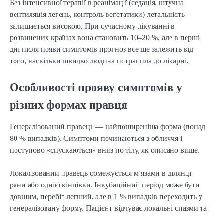
Без інтенсивної терапії в реанімації (седація, штучна
вентиляція легень, контроль вегетатики) летальність
залишається високою. При сучасному лікуванні в
розвинених країнах вона становить 10–20 %, але в перші
дні після появи симптомів прогноз все ще залежить від
того, наскільки швидко людина потрапила до лікарні.
Особливості прояву симптомів у
різних формах правця
Генералізований правець — найпоширеніша форма (понад
80 % випадків). Симптоми починаються з обличчя і
поступово «спускаються» вниз по тілу, як описано вище.
Локалізований правець обмежується м’язами в ділянці
рани або однієї кінцівки. Інкубаційний період може бути
довшим, перебіг легший, але в 1 % випадків переходить у
генералізовану форму. Пацієнт відчуває локальні спазми та