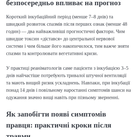
безпосередньо впливає на прогноз
Короткий інкубаційний період (менше 7–8 днів) та
швидкий розвиток спазмів після перших ознак (менше 48
годин) — два найважливіші прогностичні фактори. Чим
швидше токсин «дістався» до центральної нервової
системи і чим більше його накопичилося, тим важче зняти
спазми та контролювати вегетативні кризи.
У практиці реаніматологів саме пацієнти з інкубацією 3–5
днів найчастіше потребують тривалої штучної вентиляції
та мають вищий ризик ускладнень. Навпаки, при інкубації
понад 14 днів і повільному наростанні симптомів шанси на
одужання значно вищі навіть при пізньому зверненні.
Як запобігти появі симптомів
правця: практичні кроки після
травми