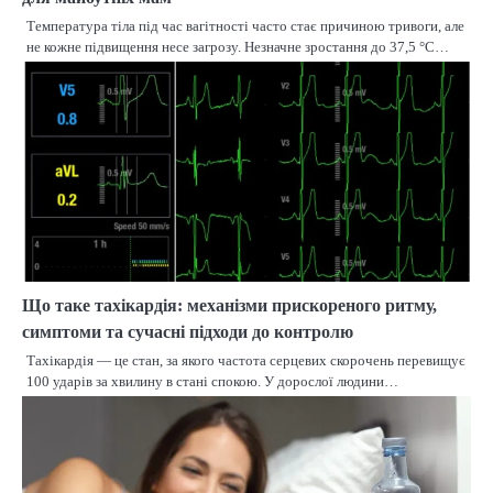
Температура тіла під час вагітності часто стає причиною тривоги, але
не кожне підвищення несе загрозу. Незначне зростання до 37,5 °C…
Що таке тахікардія: механізми прискореного ритму,
симптоми та сучасні підходи до контролю
Тахікардія — це стан, за якого частота серцевих скорочень перевищує
100 ударів за хвилину в стані спокою. У дорослої людини…