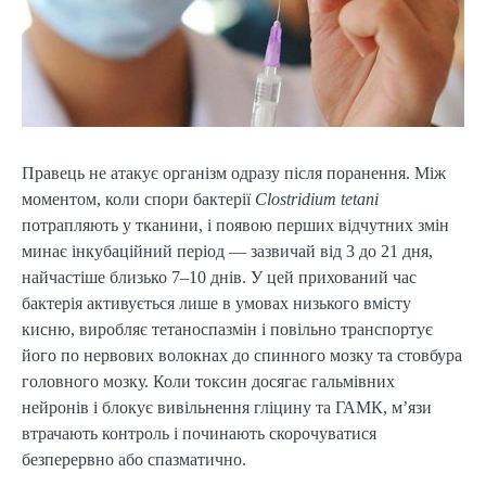
Правець не атакує організм одразу після поранення. Між
моментом, коли спори бактерії
Clostridium tetani
потрапляють у тканини, і появою перших відчутних змін
минає інкубаційний період — зазвичай від 3 до 21 дня,
найчастіше близько 7–10 днів. У цей прихований час
бактерія активується лише в умовах низького вмісту
кисню, виробляє тетаноспазмін і повільно транспортує
його по нервових волокнах до спинного мозку та стовбура
головного мозку. Коли токсин досягає гальмівних
нейронів і блокує вивільнення гліцину та ГАМК, м’язи
втрачають контроль і починають скорочуватися
безперервно або спазматично.