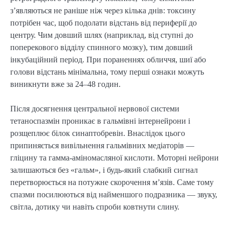
з’являються не раніше ніж через кілька днів: токсину
потрібен час, щоб подолати відстань від периферії до
центру. Чим довший шлях (наприклад, від ступні до
поперекового відділу спинного мозку), тим довший
інкубаційний період. При пораненнях обличчя, шиї або
голови відстань мінімальна, тому перші ознаки можуть
виникнути вже за 24–48 годин.
Після досягнення центральної нервової системи
тетаноспазмін проникає в гальмівні інтернейрони і
розщеплює білок синаптобревін. Внаслідок цього
припиняється вивільнення гальмівних медіаторів —
гліцину та гамма-аміномасляної кислоти. Моторні нейрони
залишаються без «гальм», і будь-який слабкий сигнал
перетворюється на потужне скорочення м’язів. Саме тому
спазми посилюються від найменшого подразника — звуку,
світла, дотику чи навіть спроби ковтнути слину.