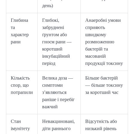
день)
Глибина
Глибокі,
Анаеробні умови
та
забруднені
сприяють
характер
ґрунтом або
швидкому
рани
гноєм рани —
розмноженню
коротший
бактерій та
інкубаційний
масованій
період
продукції токсину
Кількість
Велика доза —
Більше бактерій
спор, що
симптоми
— більше токсину
потрапили
з’являються
за коротший час
раніше і перебіг
важчий
Стан
Невакциновані,
Відсутність або
імунітету
діти раннього
низький рівень