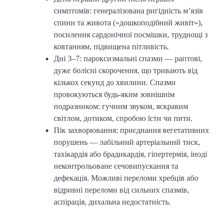
симптомів: генералізована ригідність м’язів
спини та живота («дошкоподібний живіт»),
посилення сардонічної посмішки, труднощі з
ковтанням, підвищена пітливість.
Дні 3–7: пароксизмальні спазми — раптові,
дуже болісні скорочення, що тривають від
кількох секунд до хвилини. Спазми
провокуються будь-яким зовнішнім
подразником: гучним звуком, яскравим
світлом, дотиком, спробою їсти чи пити.
Пік захворювання: приєднання вегетативних
порушень — лабільний артеріальний тиск,
тахікардія або брадикардія, гіпертермія, іноді
неконтрольоване сечовипускання та
дефекація. Можливі переломи хребців або
відривні переломи від сильних спазмів,
аспірація, дихальна недостатність.