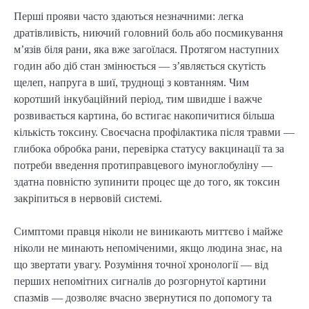
Перші прояви часто здаються незначними: легка
дратівливість, ниючий головний боль або посмикування
м’язів біля рани, яка вже загоїлася. Протягом наступних
годин або діб стан змінюється — з’являється скутість
щелеп, напруга в шиї, труднощі з ковтанням. Чим
коротший інкубаційний період, тим швидше і важче
розвивається картина, бо встигає накопичитися більша
кількість токсину. Своєчасна профілактика після травми —
глибока обробка рани, перевірка статусу вакцинації та за
потреби введення протиправцевого імуноглобуліну —
здатна повністю зупинити процес ще до того, як токсин
закріпиться в нервовій системі.
Симптоми правця ніколи не виникають миттєво і майже
ніколи не минають непоміченими, якщо людина знає, на
що звертати увагу. Розуміння точної хронології — від
перших непомітних сигналів до розгорнутої картини
спазмів — дозволяє вчасно звернутися по допомогу та