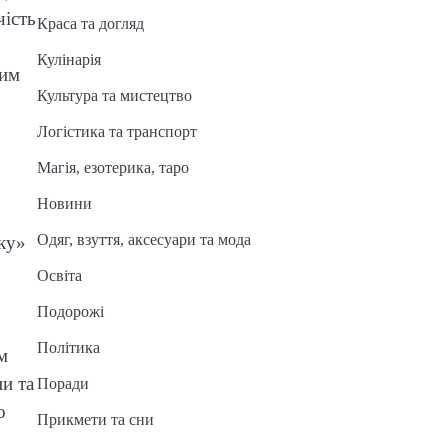
чість
Краса та догляд
Кулінарія
вим
Культура та мистецтво
Логістика та транспорт
Магія, езотерика, таро
Новини
Одяг, взуття, аксесуари та мода
ику»
Освіта
Подорожі
Політика
м
и та
Поради
о
Прикмети та сни