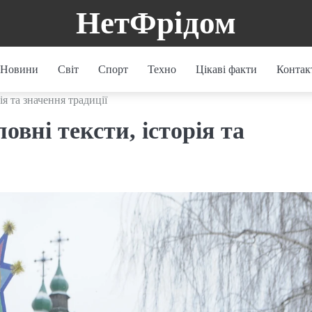
НетФрідом
Новини
Світ
Спорт
Техно
Цікаві факти
Контак
ія та значення традиції
овні тексти, історія та