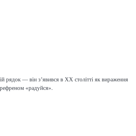
ій рядок — він з’явився в XX столітті як вираження
 рефреном «радуйся».