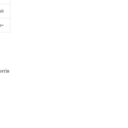
ий
а»
нтів