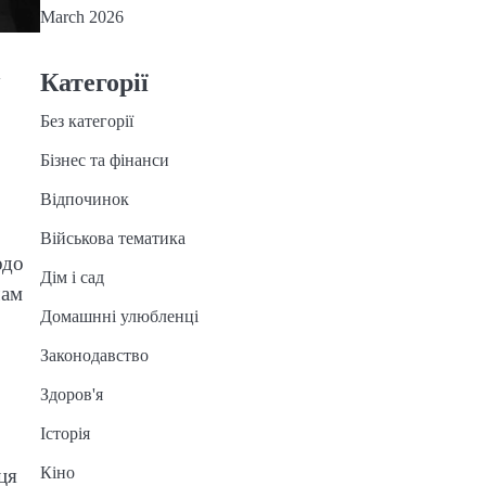
March 2026
Категорії
у
Без категорії
Бізнес та фінанси
Відпочинок
Військова тематика
одо
Дім і сад
чам
Домашнні улюбленці
Законодавство
Здоров'я
Історія
Кіно
ця