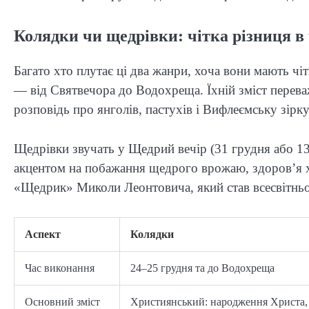
Колядки чи щедрівки: чітка різниця в ч
Багато хто плутає ці два жанри, хоча вони мають чіт
— від Святвечора до Водохреща. Їхній зміст перева
розповідь про янголів, пастухів і Вифлеємську зірку.
Щедрівки звучать у Щедрий вечір (31 грудня або 13 с
акцентом на побажання щедрого врожаю, здоров’я х
«Щедрик» Миколи Леонтовича, який став всесвітньо
Аспект
Колядки
Час виконання
24–25 грудня та до Водохреща
Основний зміст
Християнський: народження Христа, 