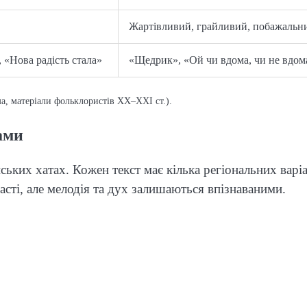
Жартівливий, грайливий, побажальн
 «Нова радість стала»
«Щедрик», «Ой чи вдома, чи не вдом
а, матеріали фольклористів XX–XXI ст.).
ами
нських хатах. Кожен текст має кілька регіональних варіа
сті, але мелодія та дух залишаються впізнаваними.