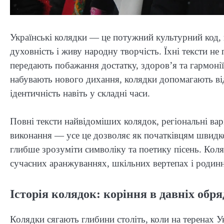
Українські колядки — це потужний культурний код, 
духовність і живу народну творчість. Їхні тексти н
передають побажання достатку, здоров’я та гармонії 
набувають нового дихання, колядки допомагають від
ідентичність навіть у складні часи.
Повні тексти найвідоміших колядок, регіональні вар
виконання — усе це дозволяє як початківцям швидко
глибше зрозуміти символіку та поетику пісень. Кол
сучасних аранжуваннях, шкільних вертепах і родинн
Історія колядок: коріння в давніх об
Колядки сягають глибини століть, коли на теренах 