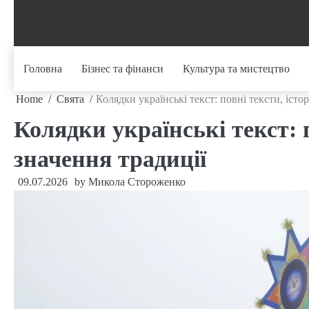
Skip
to
content
Головна
Бізнес та фінанси
Культура та мистецтво
Home
Свята
Колядки українські текст: повні тексти, істор
Колядки українські текст: п
значення традиції
09.07.2026
by
Микола Стороженко