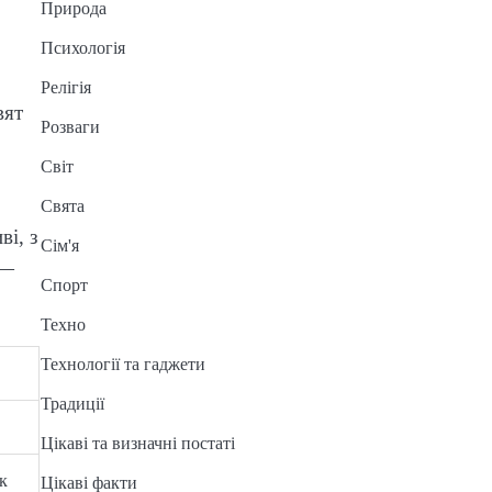
Природа
Психологія
Релігія
вят
Розваги
Світ
Свята
ві, з
Сім'я
 —
Спорт
Техно
Технології та гаджети
Традиції
Цікаві та визначні постаті
к
Цікаві факти