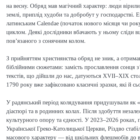
на весну. Обряд мав магічний характер: люди віри
землі, приплід худоби та добробут у господарстві. 
латинським Calendae (початок нового місяця чи року
циклом. Деякі дослідники вбачають у ньому сліди в
пов’язаного з сонячним колом.
З прийняттям християнства обряд не зник, а отрима
біблійними сюжетами: замість прославлення сонця з’
текстів, що дійшли до нас, датуються XVII–XIX стол
1790 року вже зафіксовано класичні зразки, які й сь
У радянський період колядування придушували як «р
діаспорі та в родинних колах. Після здобуття незал
культурного опору та єдності. У 2023–2026 роках, 
Української Греко-Католицької Церкви, Різдво стабі
масового характеру — від шкільних флешмобів до ве