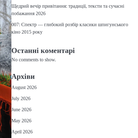
Щедрий вечір привітання: традиції, тексти та сучасні
побажання 2026
007: Спектр — глибокий розбір класики шпигунського
кіно 2015 року
Останні коментарі
No comments to show.
Архіви
August 2026
July 2026
June 2026
May 2026
April 2026