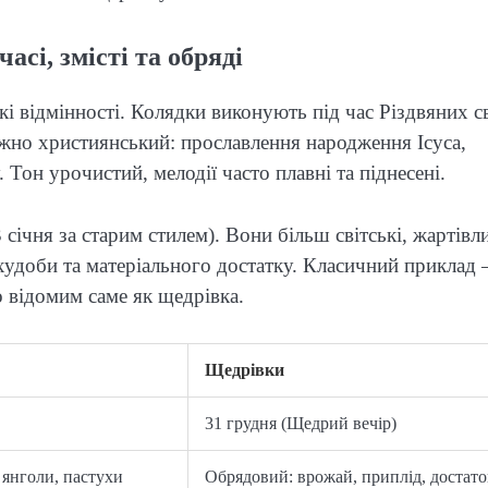
асі, змісті та обряді
кі відмінності. Колядки виконують під час Різдвяних с
жно християнський: прославлення народження Ісуса,
 Тон урочистий, мелодії часто плавні та піднесені.
ічня за старим стилем). Вони більш світські, жартівли
удоби та матеріального достатку. Класичний приклад
 відомим саме як щедрівка.
Щедрівки
31 грудня (Щедрий вечір)
янголи, пастухи
Обрядовий: врожай, приплід, достато