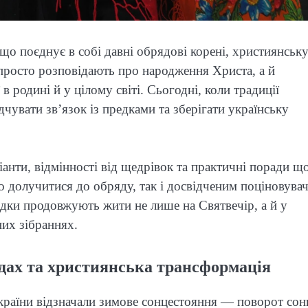
що поєднує в собі давні обрядові корені, християнськ
е просто розповідають про народження Христа, а й
в родині й у цілому світі. Сьогодні, коли традиції
чувати зв’язок із предками та зберігати українську
іанти, відмінності від щедрівок та практичні поради щ
 долучитися до обряду, так і досвідченим поціновува
ядки продовжують жити не лише на Святвечір, а й у
их зібраннях.
рядах та християнська трансформація
України відзначали зимове сонцестояння — поворот сон