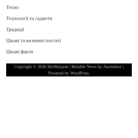
Техно
Технології та гаджети
Традиції
Цікаві та визначні постаті
Цікаві факти
Copyright © 2026
НетФрідом
| Reliable News by
Ascendoor
|
Powered by
WordPress
.