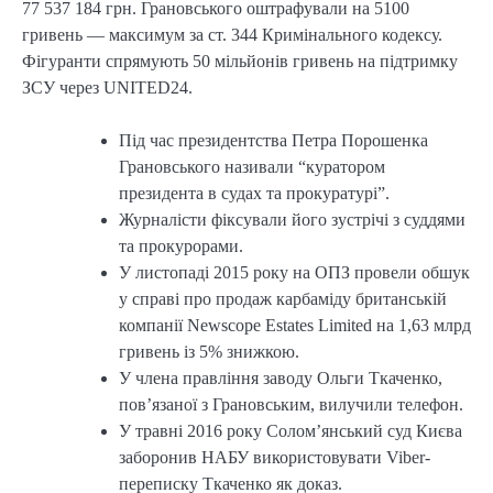
77 537 184 грн. Грановського оштрафували на 5100
гривень — максимум за ст. 344 Кримінального кодексу.
Фігуранти спрямують 50 мільйонів гривень на підтримку
ЗСУ через UNITED24.
Під час президентства Петра Порошенка
Грановського називали “куратором
президента в судах та прокуратурі”.
Журналісти фіксували його зустрічі з суддями
та прокурорами.
У листопаді 2015 року на ОПЗ провели обшук
у справі про продаж карбаміду британській
компанії Newscope Estates Limited на 1,63 млрд
гривень із 5% знижкою.
У члена правління заводу Ольги Ткаченко,
пов’язаної з Грановським, вилучили телефон.
У травні 2016 року Солом’янський суд Києва
заборонив НАБУ використовувати Viber-
переписку Ткаченко як доказ.