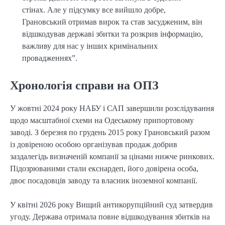
стінах. Але у підсумку все вийшло добре,
Грановський отримав вирок та став засудженим, він
відшкодував державі збитки та розкрив інформацію,
важливу для нас у інших кримінальних
провадженнях”.
Хронологія справи на ОПЗ
У жовтні 2024 року НАБУ і САП завершили розслідування
щодо масштабної схеми на Одеському припортовому
заводі. З березня по грудень 2015 року Грановський разом
із довіреною особою організував продаж добрив
заздалегідь визначеній компанії за цінами нижче ринкових.
Підозрюваними стали екснардеп, його довірена особа,
двоє посадовців заводу та власник іноземної компанії.
У квітні 2026 року Вищий антикорупційний суд затвердив
угоду. Держава отримала повне відшкодування збитків на