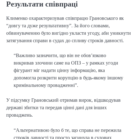
Результати співпраці
Клименко охарактеризував співпрацю Грановського як
“довгу та дуже результативну”. За його словами,
обвинуваченню було вигідно укласти угоду, аби уникнути
затягування справи в судах до спливу строків давності.
“Важливо зазначити, що він не обов’язково
викривав злочини саме на ОПЗ – у рамках угоди
фігурант міг надати цінну інформацію, яка
допомогла розкрити корупцію в будь-якому іншому
кримінальному провадженні”.
У підсумку Грановський отримав вирок, відшкодував
державі збитки та передав цінні дані для інших
проваджень.
“Альтернативою було б те, що справа не пережила
строків давності та просто загинула в судових