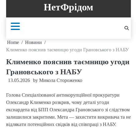
Skip
НетФрідом
to
content
Home
Новини
Клименко пояснив таємницю угоди Грановського з НАБУ
Клименко пояснив таємницю угоди
Грановського з НАБУ
13.05.2026
by
Микола Стороженко
Голова Спеціалізованої антикорупційної прокуратури
Олександр Клименко розкрив, чому деталі угоди
екснардепа від БПП Олександра Грановського зі слідством
залишилися закритими. Мета — захистити викривача та не
відлякати потенційних свідків від співпраці з НАБУ.