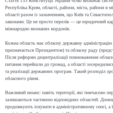
Стаття 133 Конституції України чітко визначає сис
Республіка Крим, області, райони, міста, райони в мі
області разом із зазначенням, що Київ та Севастопо
законами. Це не просто перелік — це юридичний карк
міжнародно визнаних кордонів.
Кожна область має обласну державну адміністрацію
призначається Президентом) та обласну раду (предс
Після реформи децентралізації повноваження обласн
питання перейшли до громад, а області зосередилися
та реалізації державних програм. Такий розподіл з
обласного рівня.
Важливий нюанс: навіть території, які тимчасово п
залишаються частиною відповідних областей. Донець
продовжують існувати в адміністративному сенсі, а