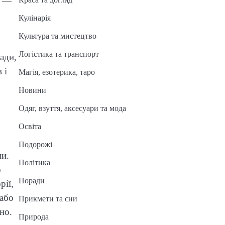
и —
Кулінарія
Культура та мистецтво
Логістика та транспорт
ади,
 і
Магія, езотерика, таро
Новини
Одяг, взуття, аксесуари та мода
Освіта
Подорожі
ми.
Політика
о
Поради
рії,
 або
Прикмети та сни
но.
Природа