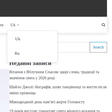
ти
Uk
Search
Uk
Search
Ru
Недавні записи
Вітання з Яблучним Спасом: щирі слова, традиції та
значення свята у 2026 році
Шайло Джолі: біографія, шлях танцівниці та життя після
зміни прізвища
Міжнародний день пам’яті жертв Голокосту
19 років весілля: гранатове свято міцного кохання та