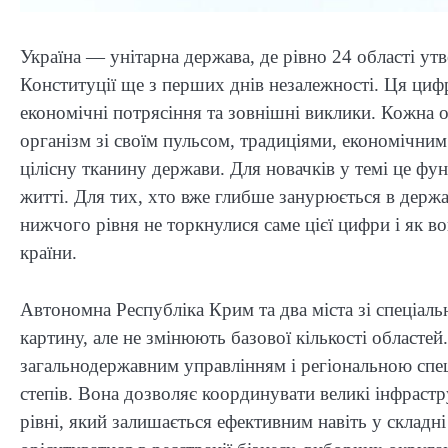
Україна — унітарна держава, де рівно 24 області ут
Конституції ще з перших днів незалежності. Ця цифр
економічні потрясіння та зовнішні виклики. Кожна о
організм зі своїм пульсом, традиціями, економічним
цілісну тканину держави. Для новачків у темі це фу
житті. Для тих, хто вже глибше занурюється в дер
нижчого рівня не торкнулися саме цієї цифри і як вон
країни.
Автономна Республіка Крим та два міста зі спеціа
картину, але не змінюють базової кількості областей
загальнодержавним управлінням і регіональною спе
степів. Вона дозволяє координувати великі інфрастру
рівні, який залишається ефективним навіть у складн