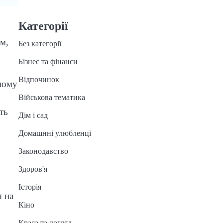
Категорії
м,
Без категорії
Бізнес та фінанси
Відпочинок
нному
Військова тематика
ть
Дім і сад
Домашнні улюбленці
Законодавство
Здоров'я
Історія
я на
Кіно
Краса та догляд