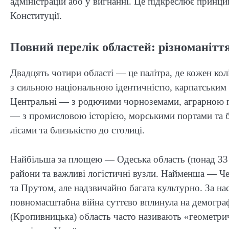
адміністрацій або у вигнанні. Це підкреслює принц
Конституції.
Повний перелік областей: різноманіття
Двадцять чотири області — це палітра, де кожен колі
з сильною національною ідентичністю, карпатським
Центральні — з родючими чорноземами, аграрною п
— з промисловою історією, морськими портами та б
лісами та близькістю до столиці.
Найбільша за площею — Одеська область (понад 33 
райони та важливі логістичні вузли. Найменша — Че
та Прутом, але надзвичайно багата культурно. За на
повномасштабна війна суттєво вплинула на демограф
(Кропивницька) область часто називають «геометрич