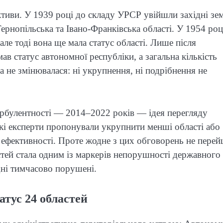
ктиви. У 1939 році до складу УРСР увійшли західні зем
ернопільська та Івано-Франківська області. У 1954 роц
ле тоді вона ще мала статус області. Лише після
 статус автономної республіки, а загальна кількість
ра не змінювалася: ні укрупнення, ні подрібнення не
турбулентності — 2014–2022 років — ідея перегляду
еякі експерти пропонували укрупнити менші області або
 ефективності. Проте жодне з цих обговорень не пере
стей стала одним із маркерів непорушності державного
вдні тимчасово порушені.
тус 24 областей