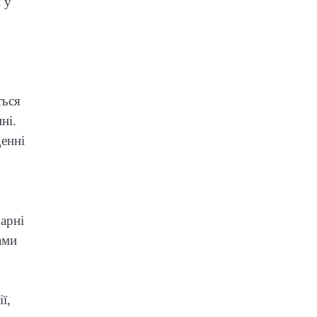
 у
ться
ні.
енні
арні
ами
ї,