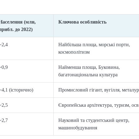
Населення (млн,
Ключова особливість
прибл. до 2022)
~2,4
Найбільша площа, морські порти,
космополітизм
~0,9
Найменша площа, Буковина,
багатонаціональна культура
~4,1 (історично)
Промисловий гігант, вугілля, металур
~2,5
Європейська архітектура, туризм, осв
~2,7
Науковий та студентський центр,
машинобудування