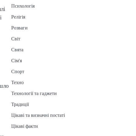
Психологія
лі
Релігія
і
Розваги
Світ
Свята
Сім'я
Спорт
Техно
йшло
Технології та гаджети
Традиції
Цікаві та визначні постаті
Цікаві факти