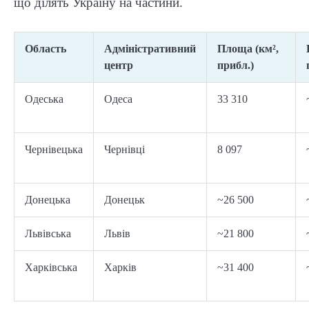
що ділять Україну на частини.
Область
Адміністративний
Площа (км²,
центр
прибл.)
Одеська
Одеса
33 310
Чернівецька
Чернівці
8 097
Донецька
Донецьк
~26 500
Львівська
Львів
~21 800
Харківська
Харків
~31 400