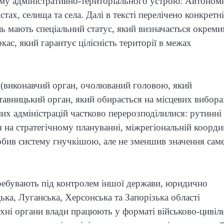
тему адміністративно-територіального устрою: Автоном
стах, селища та села. Далі в тексті перелічено конкретн
ль мають спеціальний статус, який визначається окрем
ас, який гарантує цілісність території в межах
 (виконавчий орган, очолюваний головою, який
тавницький орган, який обирається на місцевих вибора
их адміністрацій частково перерозподілилися: рутинні
 на стратегічному плануванні, міжрегіональній коорди
робив систему гнучкішою, але не зменшив значення сам
еребувають під контролем іншої держави, юридично
ка, Луганська, Херсонська та Запорізька області
 їхні органи влади працюють у форматі військово-цивіл