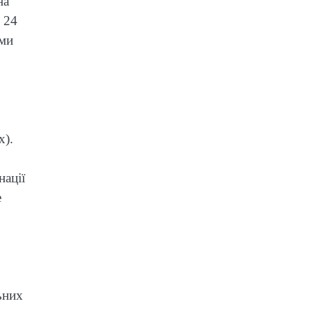
на
і 24
ими
х).
нації
е
ьних