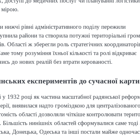
ах, доступі до медичних послуг чи плануванні логістик
ю мірою.
и нижчі рівні адміністративного поділу пережили
пнила райони та створила потужні територіальні гром
. Області ж зберегли роль стратегічних координаторів
аме тому розуміння їхньої кількості та ролі відкриває
ись до нових реалій без втрати керованості.
янських експериментів до сучасної карти
ні у 1932 році як частина масштабної радянської рефор
перії, виявилася надто громіздкою для централізованог
томість області дозволяли чіткіше контролювати терито
. Більшість нинішніх областей сформувалися саме тоді
ська, Донецька, Одеська та інші постали майже одночас