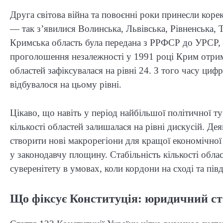
Друга світова війна та повоєнні роки принесли коре
— так з’явилися Волинська, Львівська, Рівненська, Т
Кримська область була передана з РРФСР до УРСР, а
проголошення незалежності у 1991 році Крим отримав
областей зафіксувалася на рівні 24. З того часу циф
відбувалося на цьому рівні.
Цікаво, що навіть у період найбільшої політичної 
кількості областей залишалася на рівні дискусій. Д
створити нові макрорегіони для кращої економічної
у законодавчу площину. Стабільність кількості обла
суверенітету в умовах, коли кордони на сході та пі
Що фіксує Конституція: юридичний ста