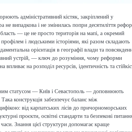
ворюють адміністративний кістяк, закріплений у
а не випадкова і не змінилась попри десятиліття рефор
бласть — це не просто територія на мапі, а окремий
 профілем і людськими історіями, які разом складають
ндаментальна орієнтація в географії влади та повсякде
жавний устрій, — ключ до розуміння, чому реформи
а впливає на розподіл ресурсів, ідентичність та стійкіс
льним статусом — Київ і Севастополь — доповнюють
. Така конструкція забезпечує баланс між
цифікою: від карпатських лісів до причорноморських
ктурні проєкти, освітні стандарти та безпекові питанн
і часи. Знання цієї структури допомагає краще