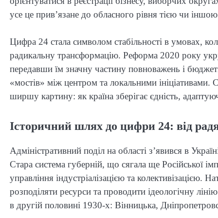
орієнтуватися в реєстрації бізнесу, виборчих округ
усе це прив’язане до обласного рівня тією чи іншо
Цифра 24 стала символом стабільності в умовах, кол
радикальну трансформацію. Реформа 2020 року укру
передавши їм значну частину повноважень і бюджетів
«мостів» між центром та локальними ініціативами. С
ширшу картину: як країна зберігає єдність, адаптуюч
Історичний шлях до цифри 24: від рад
Адміністративний поділ на області з’явився в Украї
Стара система губерній, що сягала ще Російської ім
управління індустріалізацією та колективізацією. На
розподіляти ресурси та проводити ідеологічну лінію
в другій половині 1930-х: Вінницька, Дніпропетров