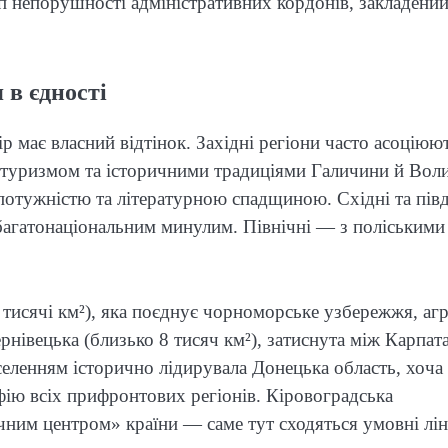
ип непорушності адміністративних кордонів, закладений
 в єдності
р має власний відтінок. Західні регіони часто асоціюю
 туризмом та історичними традиціями Галичини й Воли
отужністю та літературною спадщиною. Східні та півд
агатонаціональним минулим. Північні — з поліськими
тисячі км²), яка поєднує чорноморське узбережжя, агр
рнівецька (близько 8 тисяч км²), затиснута між Карпат
селенням історично лідирувала Донецька область, хоча
ію всіх прифронтових регіонів. Кіровоградська
ним центром» країни — саме тут сходяться умовні ліні