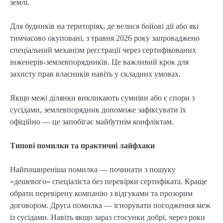
землі.
Для будинків на територіях, де велися бойові дії або які
тимчасово окуповані, з травня 2026 року запроваджено
спеціальний механізм реєстрації через сертифікованих
інженерів-землевпорядників. Це важливий крок для
захисту прав власників навіть у складних умовах.
Якщо межі ділянки викликають сумніви або є спори з
сусідами, землевпорядник допоможе зафіксувати їх
офіційно — це запобігає майбутнім конфліктам.
Типові помилки та практичні лайфхаки
Найпоширеніша помилка — починати з пошуку
«дешевого» спеціаліста без перевірки сертифіката. Краще
обрати перевірену компанію з відгуками та прозорим
договором. Друга помилка — ігнорувати погодження меж
із сусідами. Навіть якщо зараз стосунки добрі, через роки