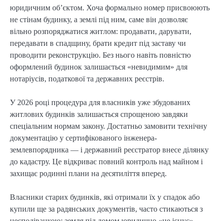
юридичним об’єктом. Хоча формально номер присвоюють
не стінам будинку, а землі під ним, саме він дозволяє
вільно розпоряджатися житлом: продавати, дарувати,
передавати в спадщину, брати кредит під заставу чи
проводити реконструкцію. Без нього навіть повністю
оформлений будинок залишається «невидимим» для
нотаріусів, податкової та державних реєстрів.
У 2026 році процедура для власників уже збудованих
житлових будинків залишається спрощеною завдяки
спеціальним нормам закону. Достатньо замовити технічну
документацію у сертифікованого інженера-
землевпорядника — і державний реєстратор внесе ділянку
до кадастру. Це відкриває повний контроль над майном і
захищає родинні плани на десятиліття вперед.
Власники старих будинків, які отримали їх у спадок або
купили ще за радянських документів, часто стикаються з
несподіванкою: земля під домом юридично «не існує».