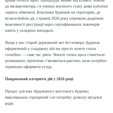
краще почати зараз. Процедура займає від кількох тижнів
до місяця-півтора, і в умовах воєнного стану деякі публічні
сервіси обмежені. Власники будинків на територіях, де
велися бойові дії, з травня 2026 року отримали додаткові
можливості реєстрації через сертифікованих інженерів
навіть у складних випадках.
Якщо у вас старий державний акт без номера, будинок
оформлений у спадщину або ви просто хочете спати
спокійно — саме час діяти. Чекати «поки щось станеться»
ризиковано: проблеми з’являються раптово, коли потрібно
терміново оформити угоду.
Покроковий алгоритм дій у 2026 році
Процес для вже збудованого житлового будинку
максимально спрощений і не потребує дозволу місцевої
ради.