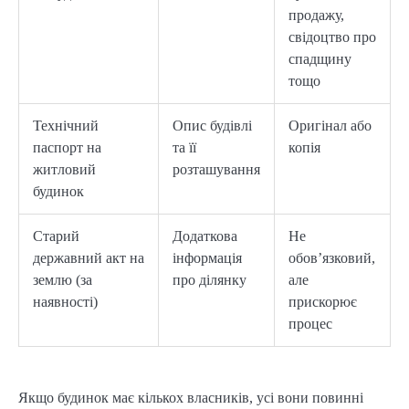
продажу,
свідоцтво про
спадщину
тощо
Технічний
Опис будівлі
Оригінал або
паспорт на
та її
копія
житловий
розташування
будинок
Старий
Додаткова
Не
державний акт на
інформація
обов’язковий,
землю (за
про ділянку
але
наявності)
прискорює
процес
Якщо будинок має кількох власників, усі вони повинні