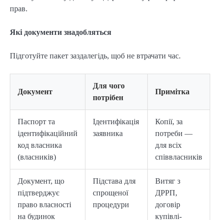
прав.
Які документи знадобляться
Підготуйте пакет заздалегідь, щоб не втрачати час.
Для чого
Документ
Примітка
потрібен
Паспорт та
Ідентифікація
Копії, за
ідентифікаційний
заявника
потреби —
код власника
для всіх
(власників)
співвласників
Документ, що
Підстава для
Витяг з
підтверджує
спрощеної
ДРРП,
право власності
процедури
договір
на будинок
купівлі-