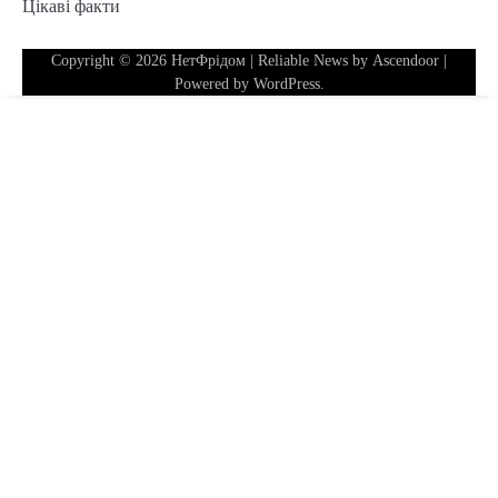
Цікаві факти
Copyright © 2026
НетФрідом
| Reliable News by
Ascendoor
|
Powered by
WordPress
.