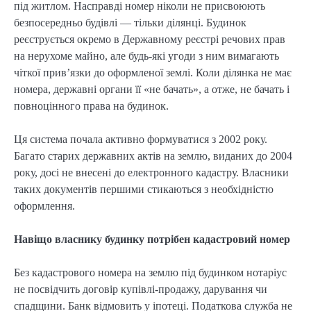
під житлом. Насправді номер ніколи не присвоюють
безпосередньо будівлі — тільки ділянці. Будинок
реєструється окремо в Державному реєстрі речових прав
на нерухоме майно, але будь-які угоди з ним вимагають
чіткої прив’язки до оформленої землі. Коли ділянка не має
номера, державні органи її «не бачать», а отже, не бачать і
повноцінного права на будинок.
Ця система почала активно формуватися з 2002 року.
Багато старих державних актів на землю, виданих до 2004
року, досі не внесені до електронного кадастру. Власники
таких документів першими стикаються з необхідністю
оформлення.
Навіщо власнику будинку потрібен кадастровий номер
Без кадастрового номера на землю під будинком нотаріус
не посвідчить договір купівлі-продажу, дарування чи
спадщини. Банк відмовить у іпотеці. Податкова служба не