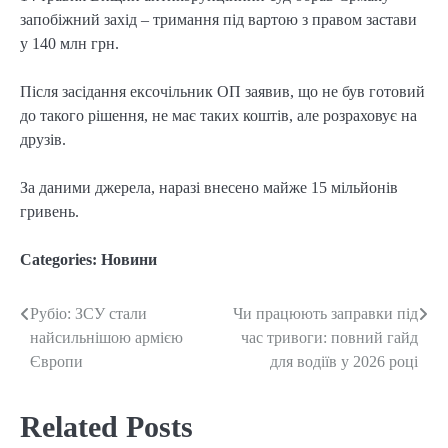
запобіжний захід – тримання під вартою з правом застави
у 140 млн грн.
Після засідання ексочільник ОП заявив, що не був готовий
до такого рішення, не має таких коштів, але розраховує на
друзів.
За даними джерела, наразі внесено майже 15 мільйонів
гривень.
Categories:
Новини
Рубіо: ЗСУ стали
Чи працюють заправки під
Post
найсильнішою армією
час тривоги: повний гайд
navigation
Європи
для водіїв у 2026 році
Related Posts