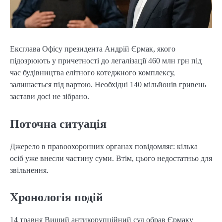
Ексглава Офісу президента Андрій Єрмак, якого
підозрюють у причетності до легалізації 460 млн грн під
час будівництва елітного котеджного комплексу,
залишається під вартою. Необхідні 140 мільйонів гривень
застави досі не зібрано.
Поточна ситуація
Джерело в правоохоронних органах повідомляє: кілька
осіб уже внесли частину суми. Втім, цього недостатньо для
звільнення.
Хронологія подій
14 травня Вищий антикорупційний суд обрав Єрмаку