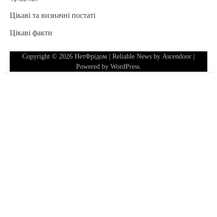
Цікаві та визначні постаті
Цікаві факти
Copyright © 2026
НетФрідом
| Reliable News by
Ascendoor
|
Powered by
WordPress
.