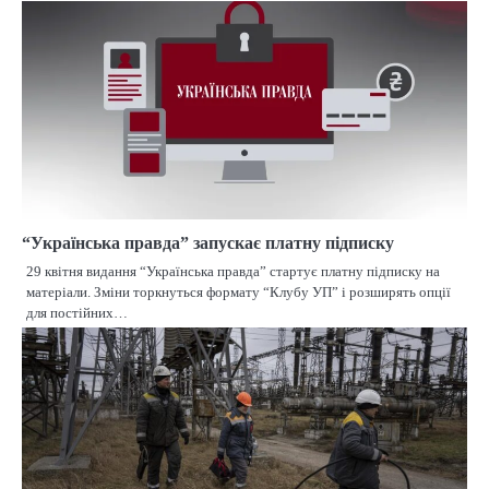
“Українська правда” запускає платну підписку
29 квітня видання “Українська правда” стартує платну підписку на
матеріали. Зміни торкнуться формату “Клубу УП” і розширять опції
для постійних…