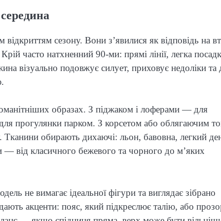
 середина
м відкриттям сезону. Вони з’явилися як відповідь на в
 Крій часто натхненний 90-ми: прямі лінії, легка посадк
жина візуально подовжує силует, приховує недоліки та 
.
зноманітніших образах. З піджаком і лоферами — для
 для прогулянки парком. З корсетом або облягаючим т
. Тканини обирають дихаючі: льон, бавовна, легкий де
и — від класичного бежевого та чорного до м’яких
одель не вимагає ідеальної фігури та виглядає зібрано
дають акценти: пояс, який підкреслює талію, або проз
ланс — якщо спідниця пряма, верх може бути вільніши