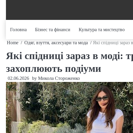
Skip
to
content
Головна
Бізнес та фінанси
Культура та мистецтво
Home
Одяг, взуття, аксесуари та мода
Які спідниці зараз 
Які спідниці зараз в моді: 
захоплюють подіуми
02.06.2026
by
Микола Стороженко