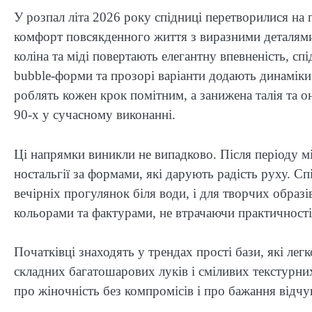
У розпал літа 2026 року спідниці перетворилися н
комфорт повсякденного життя з виразними деталями
коліна та міді повертають елегантну впевненість, сп
bubble-форми та прозорі варіанти додають динаміки 
роблять кожен крок помітним, а занижена талія та 
90-х у сучасному виконанні.
Ці напрямки виникли не випадково. Після періоду мі
ностальгії за формами, які дарують радість руху. Спі
вечірніх прогулянок біля води, і для творчих обра
кольорами та фактурами, не втрачаючи практичності 
Початківці знаходять у трендах прості бази, які лег
складних багатошарових луків і сміливих текстурних
про жіночність без компромісів і про бажання відч