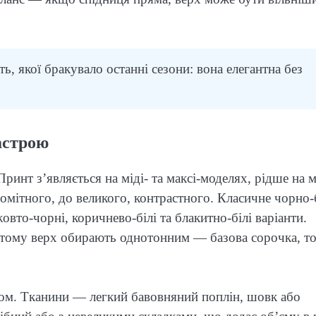
ь, якої бракувало останні сезони: вона елегантна без
астрою
инт з’являється на міді- та максі-моделях, рідше на м
омітного, до великого, контрастного. Класичне чорно-
вто-чорні, коричнево-білі та блакитно-білі варіанти.
 тому верх обирають однотонним — базова сорочка, т
том. Тканини — легкий бавовняний поплін, шовк або