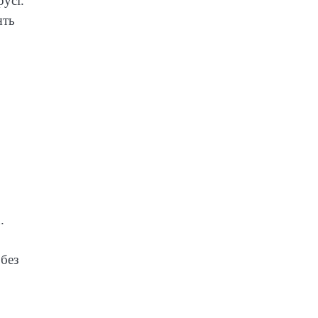
усі.
ять
.
 без