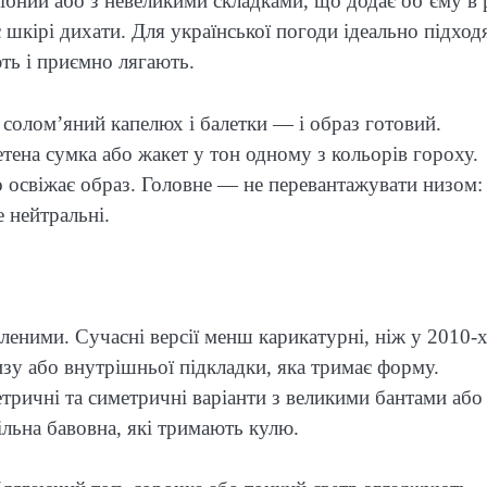
ібний або з невеликими складками, що додає об’єму в р
є шкірі дихати. Для української погоди ідеально підход
ть і приємно лягають.
а, солом’яний капелюх і балетки — і образ готовий.
етена сумка або жакет у тон одному з кольорів гороху.
о освіжає образ. Головне — не перевантажувати низом:
 нейтральні.
еними. Сучасні версії менш карикатурні, ніж у 2010-х
зу або внутрішньої підкладки, яка тримає форму.
тричні та симетричні варіанти з великими бантами або
льна бавовна, які тримають кулю.