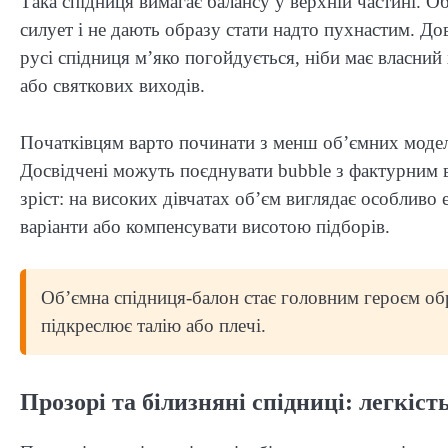
Така спідниця вимагає балансу у верхній частині. 
силует і не дають образу стати надто пухнастим. До
русі спідниця м’яко погойдується, ніби має власний 
або святкових виходів.
Початківцям варто починати з менш об’ємних моде
Досвідчені можуть поєднувати bubble з фактурним 
зріст: на високих дівчатах об’єм виглядає особлив
варіанти або компенсувати висотою підборів.
Об’ємна спідниця-балон стає головним героєм обр
підкреслює талію або плечі.
Прозорі та білизняні спідниці: легкіст