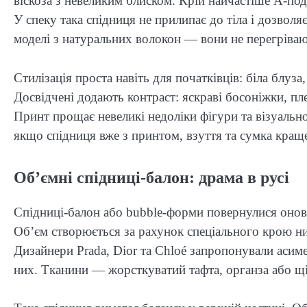
віскоза з невеликим блиском. Крій найчастіше А-под
У спеку така спідниця не прилипає до тіла і дозволя
моделі з натуральних волокон — вони не перегріваю
Стилізація проста навіть для початківців: біла блуз
Досвідчені додають контраст: яскраві босоніжки, пл
Принт прощає невеликі недоліки фігури та візуальн
якщо спідниця вже з принтом, взуття та сумка краще
Об’ємні спідниці-балон: драма в русі
Спідниці-балон або bubble-форми повернулися оновл
Об’єм створюється за рахунок спеціального крою ни
Дизайнери Prada, Dior та Chloé запропонували асиме
них. Тканини — жорсткуватий тафта, органза або щі