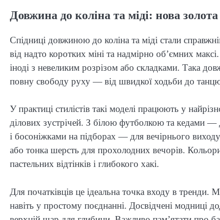
Довжина до коліна та міді: нова золота
Спідниці довжиною до коліна та міді стали справжні
від надто коротких міні та надмірно об’ємних максі.
іноді з невеликим розрізом або складками. Така дов
повну свободу руху — від швидкої ходьби до танцю
У практиці стилістів такі моделі працюють у найрі
ділових зустрічей. З білою футболкою та кедами —
і босоніжками на підборах — для вечірнього виходу
або тонка шерсть для прохолодних вечорів. Кольор
пастельних відтінків і глибокого хакі.
Для початківців це ідеальна точка входу в тренди. М
навіть у простому поєднанні. Досвідчені модниці до
верхній шар для глибини. Важливо пам’ятати про ба