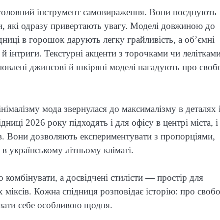
а головний інструмент самовираження. Вони поєднують
, які одразу привертають увагу. Моделі довжиною до
ідниці в горошок дарують легку грайливість, а об’ємні
й інтриги. Текстурні акценти з торочками чи леліткам
оновлені джинсові й шкіряні моделі нагадують про своб
німалізму мода звернулася до максималізму в деталях 
дниці 2026 року підходять і для офісу в центрі міста, і
зів. Вони дозволяють експериментувати з пропорціями,
в українському літньому кліматі.
ко комбінувати, а досвідчені стилісти — простір для
 міксів. Кожна спідниця розповідає історію: про свобо
увати себе особливою щодня.