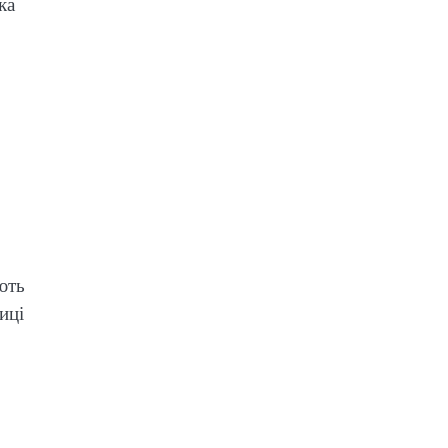
ка
ють
иці