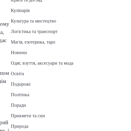
Кулінарія
Культура та мистецтво
тому
а,
Логістика та транспорт
дає
Магія, езотерика, таро
Новини
Одяг, взуття, аксесуари та мода
опом
Освіта
нім
Подорожі
Політика
Поради
Прикмети та сни
орий
Природа
м, і