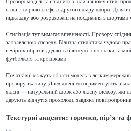
Прозорі моделі та спідниці в білизняному стилі п
сітка створюють ефект другого шару шкіри. Довжина
підкладку або розраховані на поєднання з шортами 
Стилізація тут вимагає впевненості. Прозору спідн
заправленою спереду. Білизна стилістика чудово пр
вечірніх образів додають блискучі босоніжки та мін
футболкою та кросівками.
Початківці можуть обрати модель з легким мережив
прозору тканину. Досвідчені експериментують з ко
якісні — натуральний шовк або якісну віскозу, які н
дарують відчуття прохолоди завдяки повітропроник
Текстурні акценти: торочки, пір’я та 