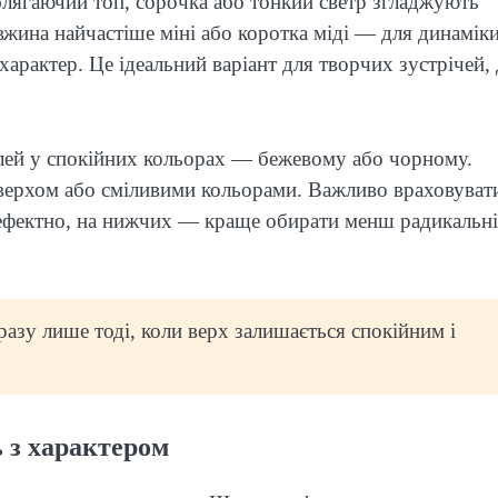
Облягаючий топ, сорочка або тонкий светр згладжують
вжина найчастіше міні або коротка міді — для динаміки
характер. Це ідеальний варіант для творчих зустрічей, 
лей у спокійних кольорах — бежевому або чорному.
верхом або сміливими кольорами. Важливо враховуват
о ефектно, на нижчих — краще обирати менш радикальні
азу лише тоді, коли верх залишається спокійним і
ь з характером