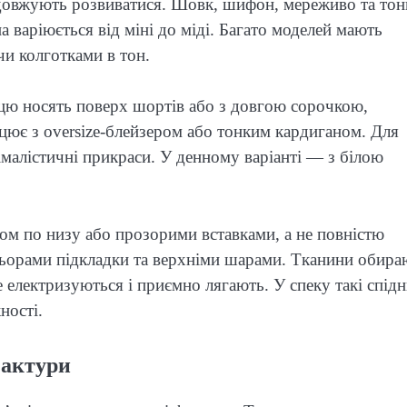
родовжують розвиватися. Шовк, шифон, мереживо та тон
 варіюється від міні до міді. Багато моделей мають
чи колготками в тон.
ицю носять поверх шортів або з довгою сорочкою,
ацює з oversize-блейзером або тонким кардиганом. Для
імалістичні прикраси. У денному варіанті — з білою
ом по низу або прозорими вставками, а не повністю
льорами підкладки та верхніми шарами. Тканини обира
е електризуються і приємно лягають. У спеку такі спідн
ності.
фактури