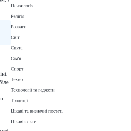
Психологія
Релігія
Розваги
Світ
Свята
Сім'я
Спорт
іні.
Техно
біле
Технології та гаджети
оп
Традиції
Цікаві та визначні постаті
Цікаві факти