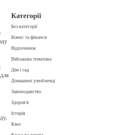
Категорії
Без категорії
и
Бізнес та фінанси
оду
Відпочинок
Військова тематика
і
Дім і сад
 для
Домашнні улюбленці
Законодавство
Здоров'я
Історія
ду,
Кіно
Краса та догляд