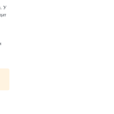
. У
дат
и