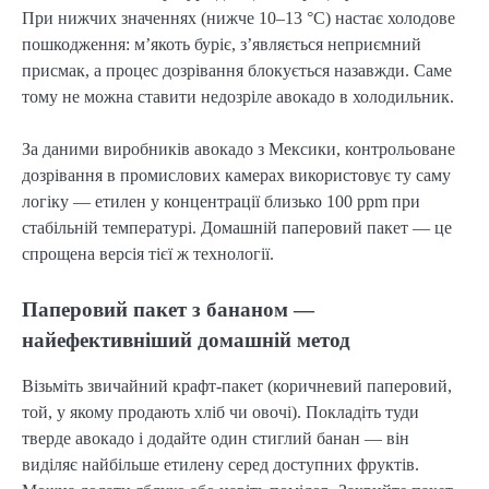
При нижчих значеннях (нижче 10–13 °C) настає холодове
пошкодження: м’якоть буріє, з’являється неприємний
присмак, а процес дозрівання блокується назавжди. Саме
тому не можна ставити недозріле авокадо в холодильник.
За даними виробників авокадо з Мексики, контрольоване
дозрівання в промислових камерах використовує ту саму
логіку — етилен у концентрації близько 100 ppm при
стабільній температурі. Домашній паперовий пакет — це
спрощена версія тієї ж технології.
Паперовий пакет з бананом —
найефективніший домашній метод
Візьміть звичайний крафт-пакет (коричневий паперовий,
той, у якому продають хліб чи овочі). Покладіть туди
тверде авокадо і додайте один стиглий банан — він
виділяє найбільше етилену серед доступних фруктів.