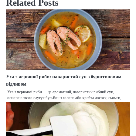
Related Posts
Уха з червоної риби: наваристий суп з бурштиновим
відливом
Уха з червоної риби — це ароматний, наваристий рибний суп,
основою якого слугує бульйон з голови або хребта лосося, сьомги,…