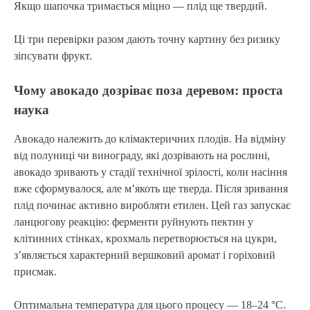
Якщо шапочка тримається міцно — плід ще твердий.
Ці три перевірки разом дають точну картину без ризику
зіпсувати фрукт.
Чому авокадо дозріває поза деревом: проста
наука
Авокадо належить до клімактеричних плодів. На відміну
від полуниці чи винограду, які дозрівають на рослині,
авокадо зривають у стадії технічної зрілості, коли насіння
вже сформувалося, але м’якоть ще тверда. Після зривання
плід починає активно виробляти етилен. Цей газ запускає
ланцюгову реакцію: ферменти руйнують пектин у
клітинних стінках, крохмаль перетворюється на цукри,
з’являється характерний вершковий аромат і горіховий
присмак.
Оптимальна температура для цього процесу — 18–24 °C.