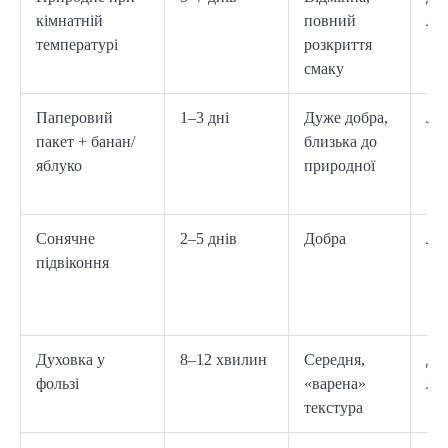
кімнатній
повний
ле
температурі
розкриття
смаку
Паперовий
1–3 дні
Дуже добра,
Ле
пакет + банан/
близька до
яблуко
природної
Сонячне
2–5 днів
Добра
Ле
підвіконня
Духовка у
8–12 хвилин
Середня,
Ду
фользі
«варена»
ле
текстура