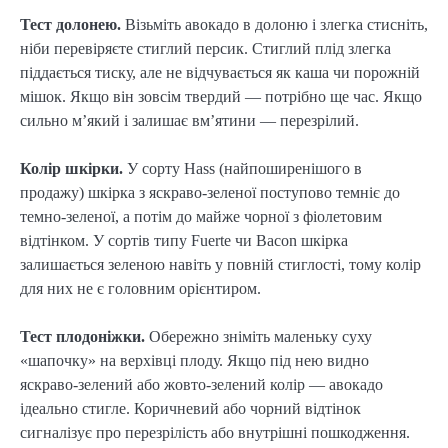
Тест долонею.
Візьміть авокадо в долоню і злегка стисніть,
ніби перевіряєте стиглий персик. Стиглий плід злегка
піддається тиску, але не відчувається як каша чи порожній
мішок. Якщо він зовсім твердий — потрібно ще час. Якщо
сильно м’який і залишає вм’ятини — перезрілий.
Колір шкірки.
У сорту Hass (найпоширенішого в
продажу) шкірка з яскраво-зеленої поступово темніє до
темно-зеленої, а потім до майже чорної з фіолетовим
відтінком. У сортів типу Fuerte чи Bacon шкірка
залишається зеленою навіть у повній стиглості, тому колір
для них не є головним орієнтиром.
Тест плодоніжки.
Обережно зніміть маленьку суху
«шапочку» на верхівці плоду. Якщо під нею видно
яскраво-зелений або жовто-зелений колір — авокадо
ідеально стигле. Коричневий або чорний відтінок
сигналізує про перезрілість або внутрішні пошкодження.