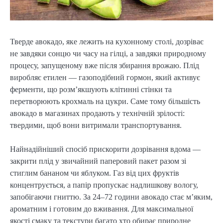
Тверде авокадо, яке лежить на кухонному столі, дозріває
не завдяки сонцю чи часу на гілці, а завдяки природному
процесу, запущеному вже після збирання врожаю. Плід
виробляє етилен — газоподібний гормон, який активує
ферменти, що розм’якшують клітинні стінки та
перетворюють крохмаль на цукри. Саме тому більшість
авокадо в магазинах продають у технічній зрілості:
твердими, щоб вони витримали транспортування.
Найнадійніший спосіб прискорити дозрівання вдома —
закрити плід у звичайний паперовий пакет разом зі
стиглим бананом чи яблуком. Газ від цих фруктів
концентрується, а папір пропускає надлишкову вологу,
запобігаючи гниттю. За 24–72 години авокадо стає м’яким,
ароматним і готовим до вживання. Для максимальної
якості смаку та текстури багато хто обирає природне