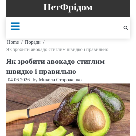
Skip
НетФрідом
to
content
Home
Поради
Як зробити авокадо стиглим швидко і правильно
Як зробити авокадо стиглим
швидко і правильно
04.06.2026
by
Микола Стороженко