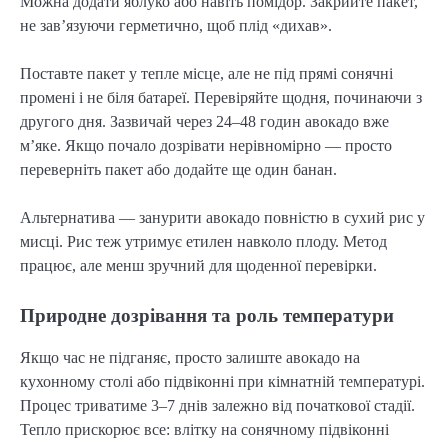
Можна додати яблуко або навіть помідор. Закрийте пакет,
не зав’язуючи герметично, щоб плід «дихав».
Поставте пакет у тепле місце, але не під прямі сонячні
промені і не біля батареї. Перевіряйте щодня, починаючи з
другого дня. Зазвичай через 24–48 годин авокадо вже
м’яке. Якщо почало дозрівати нерівномірно — просто
переверніть пакет або додайте ще один банан.
Альтернатива — занурити авокадо повністю в сухий рис у
мисці. Рис теж утримує етилен навколо плоду. Метод
працює, але менш зручний для щоденної перевірки.
Природне дозрівання та роль температури
Якщо час не підганяє, просто залиште авокадо на
кухонному столі або підвіконні при кімнатній температурі.
Процес триватиме 3–7 днів залежно від початкової стадії.
Тепло прискорює все: влітку на сонячному підвіконні