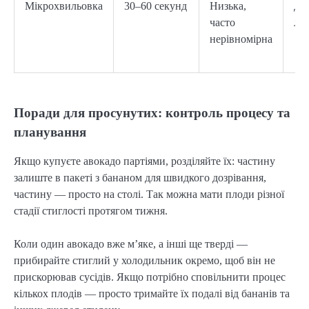
Мікрохвильовка
30–60 секунд
Низька,
Ду
часто
ле
нерівномірна
Поради для просунутих: контроль процесу та
планування
Якщо купуєте авокадо партіями, розділяйте їх: частину
залиште в пакеті з бананом для швидкого дозрівання,
частину — просто на столі. Так можна мати плоди різної
стадії стиглості протягом тижня.
Коли один авокадо вже м’яке, а інші ще тверді —
прибирайте стиглий у холодильник окремо, щоб він не
прискорював сусідів. Якщо потрібно сповільнити процес
кількох плодів — просто тримайте їх подалі від бананів та