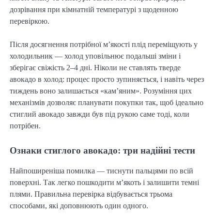
дозрівання при кімнатній температурі з щоденною
перевіркою.
Після досягнення потрібної м’якості плід переміщують у
холодильник — холод уповільнює подальші зміни і
зберігає свіжість 2–4 дні. Ніколи не ставлять тверде
авокадо в холод: процес просто зупиняється, і навіть через
тиждень воно залишається «кам’яним». Розуміння цих
механізмів дозволяє планувати покупки так, щоб ідеально
стиглий авокадо завжди був під рукою саме тоді, коли
потрібен.
Ознаки стиглого авокадо: три надійні тести
Найпоширеніша помилка — тиснути пальцями по всій
поверхні. Так легко пошкодити м’якоть і залишити темні
плями. Правильна перевірка відбувається трьома
способами, які доповнюють один одного.