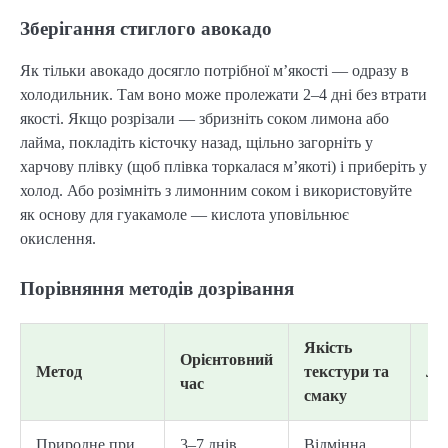
Зберігання стиглого авокадо
Як тільки авокадо досягло потрібної м’якості — одразу в
холодильник. Там воно може пролежати 2–4 дні без втрати
якості. Якщо розрізали — збризніть соком лимона або
лайма, покладіть кісточку назад, щільно загорніть у
харчову плівку (щоб плівка торкалася м’якоті) і приберіть у
холод. Або розімніть з лимонним соком і використовуйте
як основу для гуакамоле — кислота уповільнює
окислення.
Порівняння методів дозрівання
Якість
Орієнтовний
Метод
текстури та
Ле
час
смаку
Природне при
3–7 днів
Відмінна,
Ду