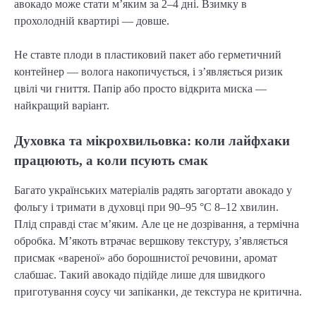
авокадо може стати м’яким за 2–4 дні. Взимку в
прохолодній квартирі — довше.
Не ставте плоди в пластиковий пакет або герметичний
контейнер — волога накопичується, і з’являється ризик
цвілі чи гниття. Папір або просто відкрита миска —
найкращий варіант.
Духовка та мікрохвильовка: коли лайфхаки
працюють, а коли псують смак
Багато українських матеріалів радять загортати авокадо у
фольгу і тримати в духовці при 90–95 °C 8–12 хвилин.
Плід справді стає м’яким. Але це не дозрівання, а термічна
обробка. М’якоть втрачає вершкову текстуру, з’являється
присмак «вареної» або борошнистої речовини, аромат
слабшає. Такий авокадо підійде лише для швидкого
приготування соусу чи запіканки, де текстура не критична.