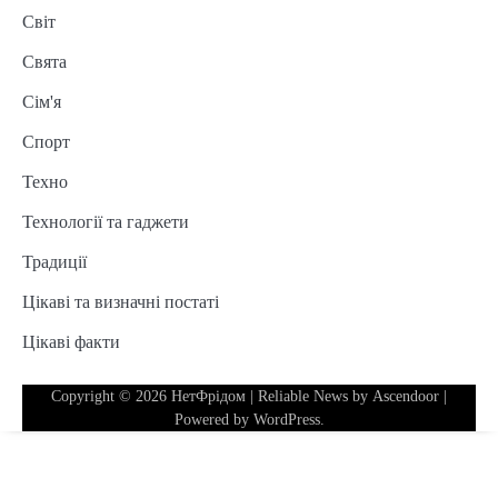
Світ
Свята
Сім'я
Спорт
Техно
Технології та гаджети
Традиції
Цікаві та визначні постаті
Цікаві факти
Copyright © 2026
НетФрідом
| Reliable News by
Ascendoor
|
Powered by
WordPress
.