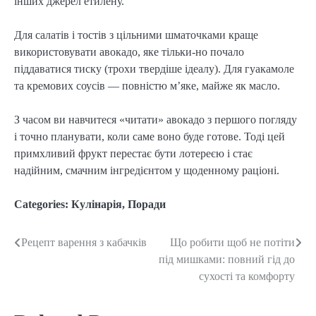
інших джерел етилену.
Для салатів і тостів з цільними шматочками краще
використовувати авокадо, яке тільки-но почало
піддаватися тиску (трохи твердіше ідеалу). Для гуакамоле
та кремових соусів — повністю м’яке, майже як масло.
З часом ви навчитеся «читати» авокадо з першого погляду
і точно планувати, коли саме воно буде готове. Тоді цей
примхливий фрукт перестає бути лотереєю і стає
надійним, смачним інгредієнтом у щоденному раціоні.
Categories:
Кулінарія
,
Поради
Рецепт варення з кабачків
Що робити щоб не потіти
Post
під мишками: повний гід до
navigation
сухості та комфорту