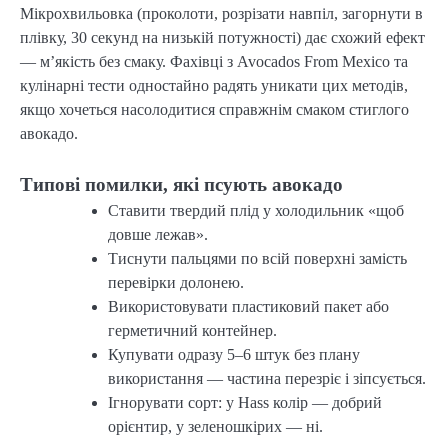
Мікрохвильовка (проколоти, розрізати навпіл, загорнути в
плівку, 30 секунд на низькій потужності) дає схожий ефект
— м’якість без смаку. Фахівці з Avocados From Mexico та
кулінарні тести одностайно радять уникати цих методів,
якщо хочеться насолодитися справжнім смаком стиглого
авокадо.
Типові помилки, які псують авокадо
Ставити твердий плід у холодильник «щоб
довше лежав».
Тиснути пальцями по всій поверхні замість
перевірки долонею.
Використовувати пластиковий пакет або
герметичний контейнер.
Купувати одразу 5–6 штук без плану
використання — частина перезріє і зіпсується.
Ігнорувати сорт: у Hass колір — добрий
орієнтир, у зеленошкірих — ні.