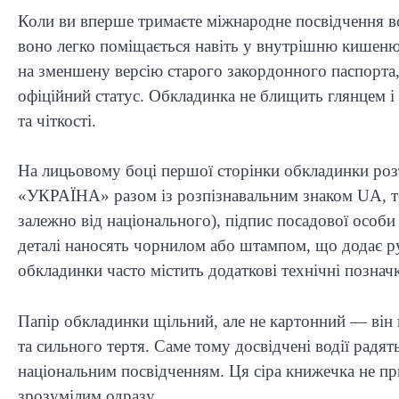
Коли ви вперше тримаєте міжнародне посвідчення вод
воно легко поміщається навіть у внутрішню кишен
на зменшену версію старого закордонного паспорта,
офіційний статус. Обкладинка не блищить глянцем і н
та чіткості.
На лицьовому боці першої сторінки обкладинки роз
«УКРАЇНА» разом із розпізнавальним знаком UA, тер
залежно від національного), підпис посадової особи
деталі наносять чорнилом або штампом, що додає р
обкладинки часто містить додаткові технічні познач
Папір обкладинки щільний, але не картонний — він в
та сильного тертя. Саме тому досвідчені водії радя
національним посвідченням. Ця сіра книжечка не прив
зрозумілим одразу.