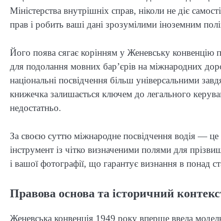
Міністерства внутрішніх справ, ніколи не діє само
прав і робить ваші дані зрозумілими іноземним пол
Його поява сягає корінням у Женевську конвенцію п
для подолання мовних бар’єрів на міжнародних доро
національні посвідчення більш універсальними завдя
книжечка залишається ключем до легального керуван
недостатньо.
За своєю суттю міжнародне посвідчення водія — це 
інструмент із чітко визначеними полями для прізвищ
і вашої фотографії, що гарантує визнання в понад ст
Правова основа та історичний контек
Женевська конвенція 1949 року вперше ввела модель