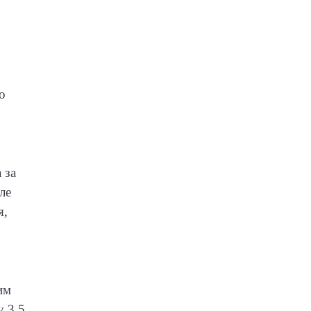
о
 за
ле
я,
им
у 3,5