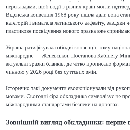
перекладами, щоб водії з різних країн могли підтве
Віденська конвенція 1968 року пішла далі: вона ста
категорій і вимагала латинського алфавіту, завдяки
пластикове посвідчення нового зразка вже сприймаю
Україна ратифікувала обидві конвенції, тому націона
міжнародне — Женевської. Постанова Кабінету Мініс
актуальні зразки бланків, де чітко прописано формат
чинною у 2026 році без суттєвих змін.
Історично такі документи еволюціонували від рукоп
мовами. Сьогодні сіра обкладинка символізує не про
міжнародними стандартами безпеки на дорогах.
Зовнішній вигляд обкладинки: перше 