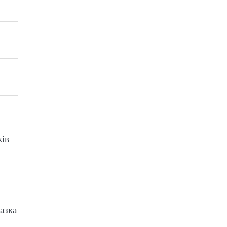
ків
азка