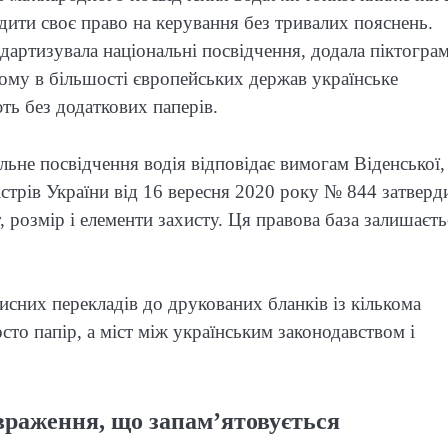
рдити своє право на керування без тривалих пояснень.
ндартизувала національні посвідчення, додала піктогра
 чому в більшості європейських держав українське
ть без додаткових паперів.
льне посвідчення водія відповідає вимогам Віденської,
трів України від 16 вересня 2020 року № 844 затверд
, розмір і елементи захисту. Ця правова база залишаєть
исних перекладів до друкованих бланків із кількома
сто папір, а міст між українським законодавством і
враження, що запам’ятовується