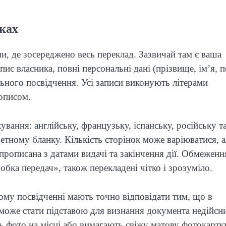
нках
и, де зосереджено весь переклад. Зазвичай там є ваша
ис власника, повні персональні дані (прізвище, ім’я, п
ального посвідчення. Усі записи виконують літерами
описом.
ання: англійську, французьку, іспанську, російську та
ретному бланку. Кількість сторінок може варіюватися, а
прописана з датами видачі та закінчення дії. Обмеженн
обка передач», також перекладені чітко і зрозуміло.
ому посвідченні мають точно відповідати тим, що в
 може стати підставою для визнання документа недійсн
ть фото на місці або вимагають свіжу матову фотокартк