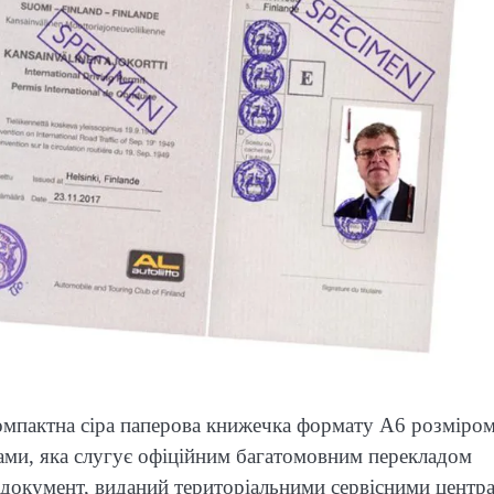
компактна сіра паперова книжечка формату А6 розміро
ками, яка слугує офіційним багатомовним перекладом
 документ, виданий територіальними сервісними центр