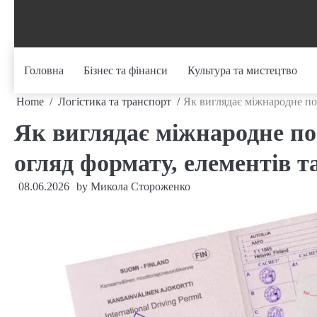
Skip
to
content
Головна
Бізнес та фінанси
Культура та мистецтво
Home
Логістика та транспорт
Як виглядає міжнародне пос
Як виглядає міжнародне по
огляд формату, елементів 
08.06.2026
by
Микола Стороженко