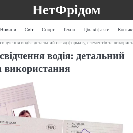
НетФрідом
Новини
Світ
Спорт
Техно
Цікаві факти
Контак
відчення водія: детальний огляд формату, елементів та викорис
свідчення водія: детальний
та використання