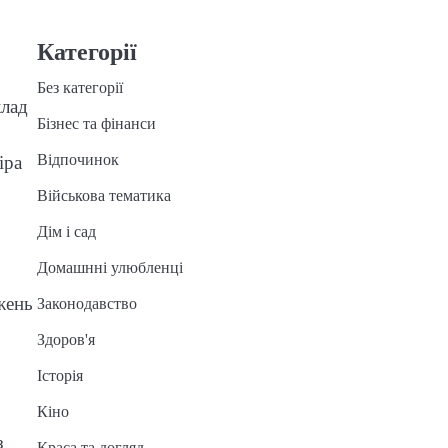
Категорії
Без категорії
клад
Бізнес та фінанси
Відпочинок
іра
Військова тематика
Дім і сад
Домашнні улюбленці
жень
Законодавство
Здоров'я
Історія
Кіно
з
Краса та догляд