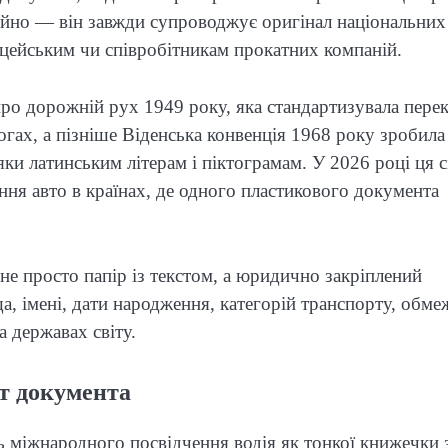
стійно — він завжди супроводжує оригінал національних
іцейським чи співробітникам прокатних компаній.
ро дорожній рух 1949 року, яка стандартизувала пере
гах, а пізніше Віденська конвенція 1968 року зробила
ки латинським літерам і піктограмам. У 2026 році ця с
ня авто в країнах, де одного пластикового документа
не просто папір із текстом, а юридично закріплений
а, імені, дати народження, категорій транспорту, обме
а державах світу.
ст документа
 міжнародного посвідчення водія як тонкої книжечки 