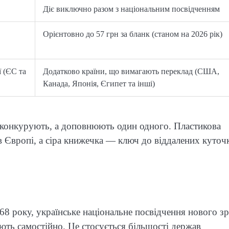
Діє виключно разом з національним посвідченням
Орієнтовно до 57 грн за бланк (станом на 2026 рік)
ї (ЄС та
Додатково країни, що вимагають переклад (США,
Канада, Японія, Єгипет та інші)
 конкурують, а доповнюють один одного. Пластикова
в Європі, а сіра книжечка — ключ до віддалених куточ
68 року, українське національне посвідчення нового зр
ють самостійно. Це стосується більшості держав