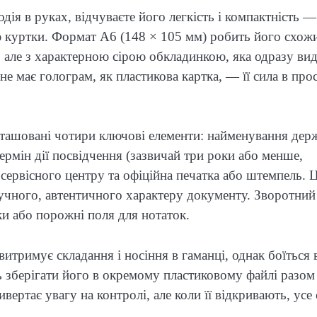
ія в руках, відчуваєте його легкість і компактність —
ю куртки. Формат А6 (148 × 105 мм) робить його схож
 але з характерною сірою обкладинкою, яка одразу вид
е має голограм, як пластикова картка, — її сила в прос
ташовані чотири ключові елементи: найменування дер
мін дії посвідчення (зазвичай три роки або менше,
 сервісного центру та офіційна печатка або штемпель. Ц
учного, автентичного характеру документу. Зворотний
ки або порожні поля для нотаток.
итримує складання і носіння в гаманці, однак боїться 
ть зберігати його в окремому пластиковому файлі разом 
ертає увагу на контролі, але коли її відкривають, усе 