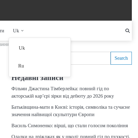
ти
Uk
тання
Search
Uk
Search
Ru
Недавні записи
Фільми Джастина Тімберлейка: повний гід по
акторській кар’єрі зірки від дебюту до 2026 року
Батьківщина-мати в Києві: історія, символіка та сучасне
значення найвищої скульптури Європи
Василь Симоненко: вірші, що стали голосом покоління
Оладки на дріжджах як у школі: повний гід по пухкості,