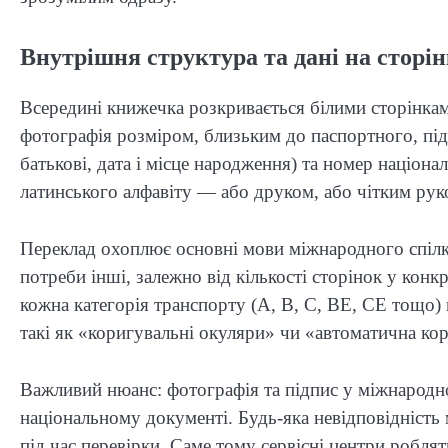
Внутрішня структура та дані на сторі
Всередині книжечка розкривається білими сторінкам
фотографія розміром, близьким до паспортного, підп
батькові, дата і місце народження) та номер націон
латинського алфавіту — або друком, або чітким рук
Переклад охоплює основні мови міжнародного спілкув
потреби інші, залежно від кількості сторінок у конк
кожна категорія транспорту (A, B, C, BE, CE тощо) 
такі як «коригувальні окуляри» чи «автоматична кор
Важливий нюанс: фотографія та підпис у міжнародн
національному документі. Будь-яка невідповідність
під час перевірки. Саме тому сервісні центри робля