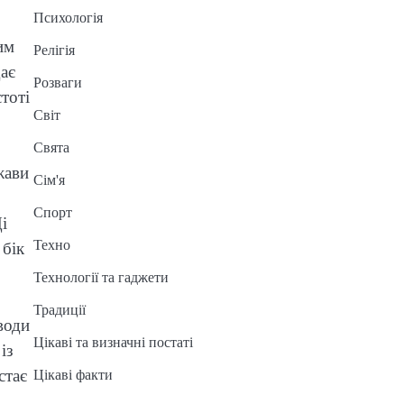
Психологія
им
Релігія
ає
Розваги
тоті
Світ
Свята
жави
Сім'я
Спорт
і
Техно
 бік
Технології та гаджети
Традиції
води
Цікаві та визначні постаті
із
стає
Цікаві факти