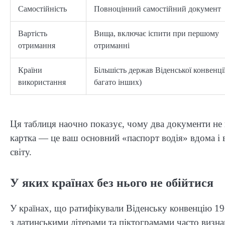
Самостійність
Повноцінний самостійний документ
Вартість
Вища, включає іспити при першому
отримання
отриманні
Країни
Більшість держав Віденської конвенці
використання
багато інших)
Ця таблиця наочно показує, чому два документи не
картка — це ваш основний «паспорт водія» вдома і 
світу.
У яких країнах без нього не обійтися
У країнах, що ратифікували Віденську конвенцію 19
з латинськими літерами та піктограмами часто визна